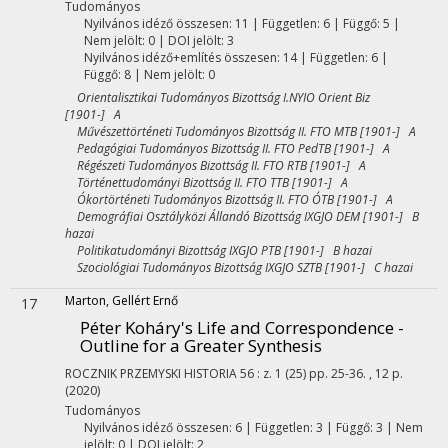
Tudományos
Nyilvános idéző összesen: 11
| Független: 6 | Függő: 5 |
Nem jelölt: 0 | DOI jelölt: 3
Nyilvános idéző+említés összesen: 14
| Független: 6 |
Függő: 8 | Nem jelölt: 0
Orientalisztikai Tudományos Bizottság I.NYIO Orient Biz
[1901-] A
Művészettörténeti Tudományos Bizottság II. FTO MTB [1901-] A
Pedagógiai Tudományos Bizottság II. FTO PedTB [1901-] A
Régészeti Tudományos Bizottság II. FTO RTB [1901-] A
Történettudományi Bizottság II. FTO TTB [1901-] A
Ókortörténeti Tudományos Bizottság II. FTO ÓTB [1901-] A
Demográfiai Osztályközi Állandó Bizottság IXGJO DEM [1901-] B
hazai
Politikatudományi Bizottság IXGJO PTB [1901-] B hazai
Szociológiai Tudományos Bizottság IXGJO SZTB [1901-] C hazai
Marton, Gellért Ernő
17
Péter Koháry's Life and Correspondence -
Outline for a Greater Synthesis
ROCZNIK PRZEMYSKI HISTORIA
56
:
z. 1 (25)
pp. 25-36. , 12 p.
(2020)
Tudományos
Nyilvános idéző összesen: 6
| Független: 3 | Függő: 3 | Nem
jelölt: 0 | DOI jelölt: 2