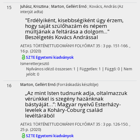
Juhász, Krisztina
;
Marton, Gellért Ernő
;
Kovács, András
(Az
15
interjút adta)
"Erdélyiként, kisebbségiként úgy érzem,
hogy saját szülőhazám és népem
múltjának a feltárása a dolgom..."
Beszélgetés Kovács Andrással
AETAS: TÖRTÉNETTUDOMÁNYI FOLYÓIRAT
35
:
3
pp. 151-166. ,
16 p.
(2020)
SZTE Egyetemi kiadványok
Ismeretterjesztő
Nyilvános idéző összesen: 1
| Független: 1 | Függő: 0 | Nem
jelölt: 0
Marton, Gellért Ernő
(Forráskiadás készítője)
16
„Az mint Isten tudnunk adja, oltalmazzuk
vérünkkel is szegény hazánknak
bástyáját…”
: Magyar nyelvű Esterházy-
levelek a Koháry-Coburg család
levéltárából
AETAS: TÖRTÉNETTUDOMÁNYI FOLYÓIRAT
35
:
3
pp. 126-150. ,
25 p.
(2020)
SZTE Egyetemi kiadványok