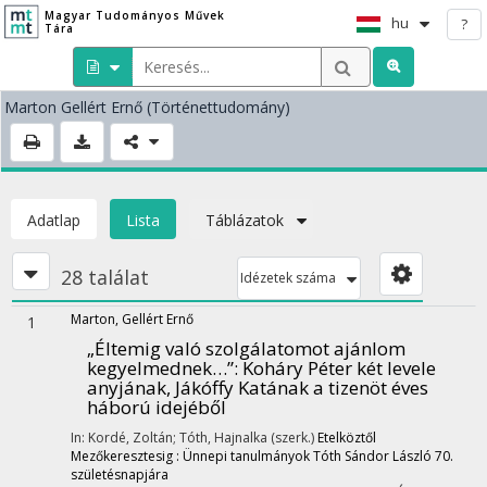
Magyar Tudományos Művek
hu
?
Tára
Marton Gellért Ernő
(Történettudomány)
Adatlap
Lista
Táblázatok
28 találat
Idézetek száma
Marton, Gellért Ernő
1
„Éltemig való szolgálatomot ajánlom
kegyelmednek…”
: Koháry Péter két levele
anyjának, Jákóffy Katának a tizenöt éves
háború idejéből
In: Kordé, Zoltán; Tóth, Hajnalka (szerk.)
Etelköztől
Mezőkeresztesig : Ünnepi tanulmányok Tóth Sándor László 70.
születésnapjára