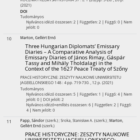
(2021)
DOI
Tudományos
Nyilvános idéző összesen: 2
| Független: 2 | Függő: 0 | Nem
jelölt: 0
Marton, Gellért Ernő
10
Three Hungarian Diplomats’ Emissary
Diaries – A Comparative Analysis of
Emissary Diaries of János Rimay, Gáspár
Tassy and Mihály Tholdalagi in the
Context of the 1627 Peace Treaty of Szőny
PRACE HISTORYCZNE: ZESZYTY NAUKOWE UNIWERSITETU
JAGEIELLONSKIEGO
148
:
4
pp. 719-730. , 12 p.
(2021)
Tudományos
Nyilvános idéző összesen: 5
| Független: 1 | Függő: 4 | Nem
jelölt: 0 | DOI jelölt: 2
Nyilvános idéző+említés összesen: 6
| Független: 2 | Függő:
4 | Nem jelölt: 0
Papp, Sándor
(szerk.)
;
Sroka, Stanisław A.
(szerk.)
;
Marton,
11
Gellért Ernő
(szerk.)
PRACE HISTORYCZNE: ZESZYTY NAUKOWE
UNIWERSITETU JAGEIELLONSKIEGO: