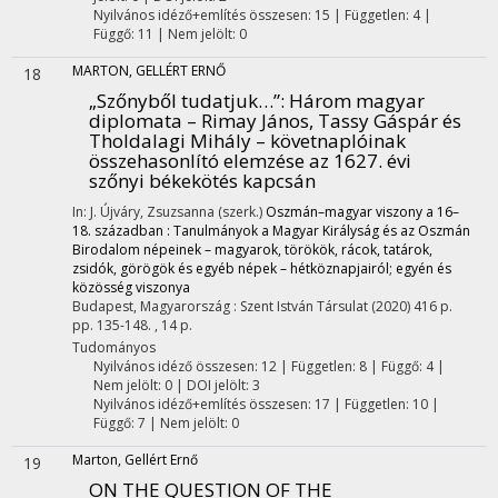
Nyilvános idéző+említés összesen: 15
| Független: 4 |
Függő: 11 | Nem jelölt: 0
MARTON, GELLÉRT ERNŐ
18
„Szőnyből tudatjuk…”
: Három magyar
diplomata – Rimay János, Tassy Gáspár és
Tholdalagi Mihály – követnaplóinak
összehasonlító elemzése az 1627. évi
szőnyi békekötés kapcsán
In: J. Újváry, Zsuzsanna (szerk.)
Oszmán–magyar viszony a 16–
18. században : Tanulmányok a Magyar Királyság és az Oszmán
Birodalom népeinek – magyarok, törökök, rácok, tatárok,
zsidók, görögök és egyéb népek – hétköznapjairól; egyén és
közösség viszonya
Budapest, Magyarország :
Szent István Társulat
(2020)
416 p.
pp. 135-148. , 14 p.
Tudományos
Nyilvános idéző összesen: 12
| Független: 8 | Függő: 4 |
Nem jelölt: 0 | DOI jelölt: 3
Nyilvános idéző+említés összesen: 17
| Független: 10 |
Függő: 7 | Nem jelölt: 0
Marton, Gellért Ernő
19
ON THE QUESTION OF THE