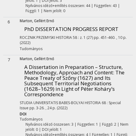
jelölt: 1 | DOI jelölt: 3
Nyilvános idéző+említés összesen: 44
| Független: 43 |
Függő: 1 | Nem jelölt: 0
Marton, Gellért Ernő
6
PhD DISSERTATION PROGRESS REPORT
ROCZNIK PRZEMYSKI HISTORIA
58
:
z. 1 (27)
pp. 451-460. , 10 p.
(2022)
Tudományos
Marton, Gellért Ernő
7
A Dissertation in Preparation – Structure,
Methodology, Approach and Content
: The
Peace Treaty of Szőny (1627) and Its
Subsequent Territorial Negotiations
(1628–1629) in Light of Péter Koháry’s
Correspondence
STUDIA UNIVERSITATIS BABES-BOLYAI HISTORIA
68
:
Special
Issue
pp. 3-26. , 24 p.
(2022)
DOI
Tudományos
Nyilvános idéző összesen: 3
| Független: 1 | Függő: 2 | Nem
jelölt: 0 | DOI jelölt: 1
Nyilvános idéző+említés összesen: 4
| Független: 1 | Függő: