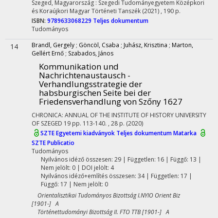
Szeged, Magyarország :
Szegedi Tudományegyetem Középkori
és Koraújkori Magyar Történeti Tanszék
(2021)
,
190 p.
ISBN:
9789633068229
Teljes dokumentum
Tudományos
Brandl, Gergely
;
Göncöl, Csaba
;
Juhász, Krisztina
;
Marton,
14
Gellért Ernő
;
Szabados, János
Kommunikation und
Nachrichtenaustausch -
Verhandlungsstrategie der
habsburgischen Seite bei der
Friedensverhandlung von Szőny 1627
CHRONICA: ANNUAL OF THE INSTITUTE OF HISTORY UNIVERSITY
OF SZEGED
19
pp. 113-140. , 28 p.
(2020)
SZTE Egyetemi kiadványok
Teljes dokumentum
Matarka
SZTE Publicatio
Tudományos
Nyilvános idéző összesen: 29
| Független: 16 | Függő: 13 |
Nem jelölt: 0 | DOI jelölt: 4
Nyilvános idéző+említés összesen: 34
| Független: 17 |
Függő: 17 | Nem jelölt: 0
Orientalisztikai Tudományos Bizottság I.NYIO Orient Biz
[1901-] A
Történettudományi Bizottság II. FTO TTB [1901-] A