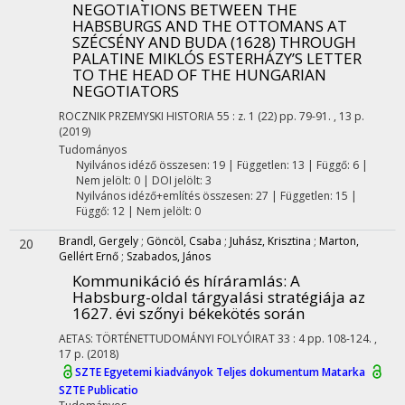
NEGOTIATIONS BETWEEN THE
HABSBURGS AND THE OTTOMANS AT
SZÉCSÉNY AND BUDA (1628) THROUGH
PALATINE MIKLÓS ESTERHÁZY’S LETTER
TO THE HEAD OF THE HUNGARIAN
NEGOTIATORS
ROCZNIK PRZEMYSKI HISTORIA
55
:
z. 1 (22)
pp. 79-91. , 13 p.
(2019)
Tudományos
Nyilvános idéző összesen: 19
| Független: 13 | Függő: 6 |
Nem jelölt: 0 | DOI jelölt: 3
Nyilvános idéző+említés összesen: 27
| Független: 15 |
Függő: 12 | Nem jelölt: 0
Brandl, Gergely
;
Göncöl, Csaba
;
Juhász, Krisztina
;
Marton,
20
Gellért Ernő
;
Szabados, János
Kommunikáció és híráramlás
: A
Habsburg-oldal tárgyalási stratégiája az
1627. évi szőnyi békekötés során
AETAS: TÖRTÉNETTUDOMÁNYI FOLYÓIRAT
33
:
4
pp. 108-124. ,
17 p.
(2018)
SZTE Egyetemi kiadványok
Teljes dokumentum
Matarka
SZTE Publicatio