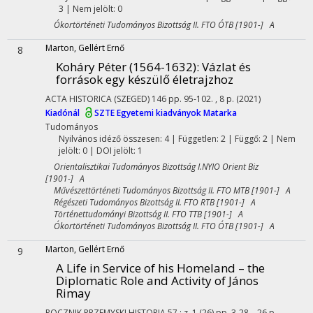
3 | Nem jelölt: 0
Ókortörténeti Tudományos Bizottság II. FTO ÓTB [1901-] A
Marton, Gellért Ernő
8
Koháry Péter (1564-1632)
: Vázlat és
források egy készülő életrajzhoz
ACTA HISTORICA (SZEGED)
146
pp. 95-102. , 8 p.
(2021)
Kiadónál
SZTE Egyetemi kiadványok
Matarka
Tudományos
Nyilvános idéző összesen: 4
| Független: 2 | Függő: 2 | Nem
jelölt: 0 | DOI jelölt: 1
Orientalisztikai Tudományos Bizottság I.NYIO Orient Biz
[1901-] A
Művészettörténeti Tudományos Bizottság II. FTO MTB [1901-] A
Régészeti Tudományos Bizottság II. FTO RTB [1901-] A
Történettudományi Bizottság II. FTO TTB [1901-] A
Ókortörténeti Tudományos Bizottság II. FTO ÓTB [1901-] A
Marton, Gellért Ernő
9
A Life in Service of his Homeland – the
Diplomatic Role and Activity of János
Rimay
ROCZNIK PRZEMYSKI HISTORIA
57
:
z. 1 (26)
pp. 3-28. , 26 p.