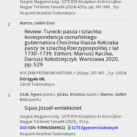
Szeged, Magyarország :
SZTE BTK Középkori és Kora Újkori
Magyar Történeti Tanszék
(2024)
429 p.
pp. 361-369. , 9 p.
Központi kezelésű
Tudományos
Marton, Gellért Ernő
2
Review: Turecki pasza i szlachta:
korespondencja osmańskiego
gubernatora Chocimia Iliasza Kołczaka
paszy ze szlachtą Rzeczypospolitej z lat
1730–1739. Editors: Mariusz Kaczka,
Dariusz Kołodziejczyk. Warszawa 2020,
pp. 529
ROCZNIK PRZEMYSKI HISTORIA
1 (30)
pp. 397-401. , 5 p.
(2024)
DOI
Egyéb URL
Zárolt
Tudományos
Deák, Ágnes
(szerk.)
;
Juhász, Krisztina
(szerk.)
;
Marton, Gellért
3
Ernő
(szerk.)
Sipos József-emlékkötet
Szeged, Magyarország :
SZTE BTK Középkori és Kora Újkori
Magyar Történeti Tanszék
(2023)
,
312 p.
DOI
ISBN:
9789633069622
SZTE Egyetemi kiadványok
Központi kezelésű
Tudományos