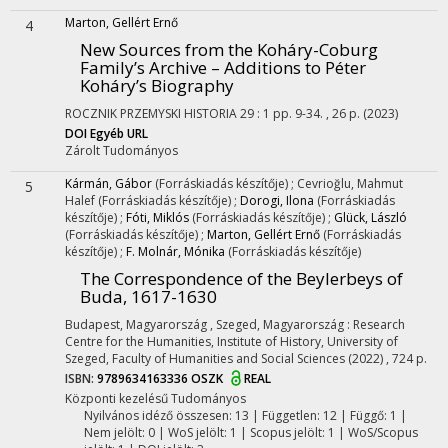
Marton, Gellért Ernő
4
New Sources from the Koháry-Coburg
Family’s Archive – Additions to Péter
Koháry’s Biography
ROCZNIK PRZEMYSKI HISTORIA
29
:
1
pp. 9-34. , 26 p.
(2023)
DOI
Egyéb URL
Zárolt
Tudományos
Kármán, Gábor
(Forráskiadás készítője)
;
Cevrioğlu, Mahmut
5
Halef
(Forráskiadás készítője)
;
Dorogi, Ilona
(Forráskiadás
készítője)
;
Fóti, Miklós
(Forráskiadás készítője)
;
Glück, László
(Forráskiadás készítője)
;
Marton, Gellért Ernő
(Forráskiadás
készítője)
;
F. Molnár, Mónika
(Forráskiadás készítője)
The Correspondence of the Beylerbeys of
Buda, 1617-1630
Budapest, Magyarország ,
Szeged, Magyarország :
Research
Centre for the Humanities, Institute of History
,
University of
Szeged, Faculty of Humanities and Social Sciences
(2022)
,
724 p.
ISBN:
9789634163336
OSZK
REAL
Központi kezelésű
Tudományos
Nyilvános idéző összesen: 13
| Független: 12 | Függő: 1 |
Nem jelölt: 0 | WoS jelölt: 1 | Scopus jelölt: 1 | WoS/Scopus