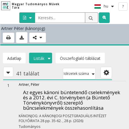
Magyar Tudományos Művek
hu
?
Tára
Artner Péter
(kánonjog)
Adatlap
Listák
Összefoglaló táblázat
41 találat
Idézetek száma
Artner, Péter
1
Az egyes kánoni büntetendő cselekmények
és a 2012. évi C. törvényben (a Büntető
Törvénykönyvről) szereplő
bűncselekmények összehasonlítása
KÁNONJOG: A KÁNONJOGI POSZTGRADUÁLIS INTÉZET
FOLYÓIRATA
28
pp. 35-62. , 28 p.
(2026)
Tudományos