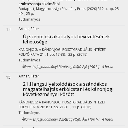
születésnapja alkalmából
Budapest, Magyarország :
Pázmány Press
(2020)
312 p.
pp. 25-
49. , 25 p.
Tudományos
Artner, Péter
14
Új szentelési akadályok bevezetésének
lehetősége
KÁNONJOG: A KÁNONJOGI POSZTGRADUÁLIS INTÉZET
FOLYÓIRATA
21
:
1
pp. 17-38. , 22 p.
(2019)
Tudományos
Állam- és Jogtudományi Bizottság IXGJO ÁJB [1901-] A hazai
Artner, Péter
15
21.Hangsúlyeltolódások a szándékos
magzatelhajtás erkölcstani és kánonjogi
következményei között
KÁNONJOG: A KÁNONJOGI POSZTGRADUÁLIS INTÉZET
FOLYÓIRATA
2018
:
1
pp. 21-31. , 11 p.
(2018)
Tudományos
Állam- és Jogtudományi Bizottság IXGJO ÁJB [1901-] A hazai