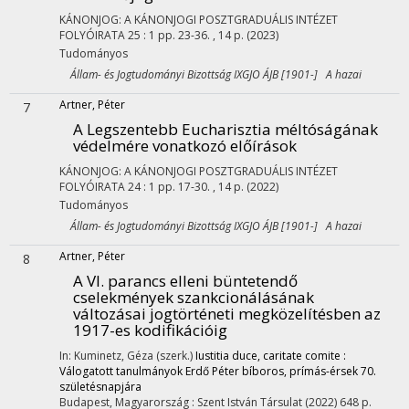
KÁNONJOG: A KÁNONJOGI POSZTGRADUÁLIS INTÉZET
FOLYÓIRATA
25
:
1
pp. 23-36. , 14 p.
(2023)
Tudományos
Állam- és Jogtudományi Bizottság IXGJO ÁJB [1901-] A hazai
Artner, Péter
7
A Legszentebb Eucharisztia méltóságának
védelmére vonatkozó előírások
KÁNONJOG: A KÁNONJOGI POSZTGRADUÁLIS INTÉZET
FOLYÓIRATA
24
:
1
pp. 17-30. , 14 p.
(2022)
Tudományos
Állam- és Jogtudományi Bizottság IXGJO ÁJB [1901-] A hazai
Artner, Péter
8
A VI. parancs elleni büntetendő
cselekmények szankcionálásának
változásai jogtörténeti megközelítésben az
1917-es kodifikációig
In: Kuminetz, Géza (szerk.)
Iustitia duce, caritate comite :
Válogatott tanulmányok Erdő Péter bíboros, prímás-érsek 70.
születésnapjára
Budapest, Magyarország :
Szent István Társulat
(2022)
648 p.