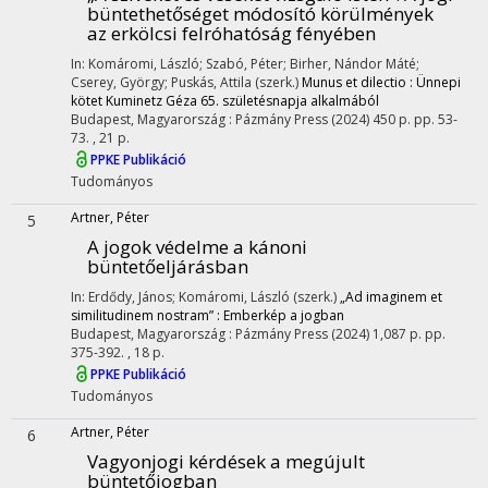
büntethetőséget módosító körülmények
az erkölcsi felróhatóság fényében
In: Komáromi, László; Szabó, Péter; Birher, Nándor Máté;
Cserey, György; Puskás, Attila (szerk.)
Munus et dilectio : Ünnepi
kötet Kuminetz Géza 65. születésnapja alkalmából
Budapest, Magyarország :
Pázmány Press
(2024)
450 p.
pp. 53-
73. , 21 p.
PPKE Publikáció
Tudományos
Artner, Péter
5
A jogok védelme a kánoni
büntetőeljárásban
In: Erdődy, János; Komáromi, László (szerk.)
„Ad imaginem et
similitudinem nostram” : Emberkép a jogban
Budapest, Magyarország :
Pázmány Press
(2024)
1,087 p.
pp.
375-392. , 18 p.
PPKE Publikáció
Tudományos
Artner, Péter
6
Vagyonjogi kérdések a megújult
büntetőjogban