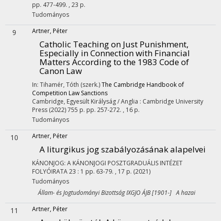
pp. 477-499. , 23 p.
Tudományos
Artner, Péter
9
Catholic Teaching on Just Punishment,
Especially in Connection with Financial
Matters According to the 1983 Code of
Canon Law
In: Tihamér, Tóth (szerk.)
The Cambridge Handbook of
Competition Law Sanctions
Cambridge, Egyesült Királyság / Anglia :
Cambridge University
Press
(2022)
755 p.
pp. 257-272. , 16 p.
Tudományos
Artner, Péter
10
A liturgikus jog szabályozásának alapelvei
KÁNONJOG: A KÁNONJOGI POSZTGRADUÁLIS INTÉZET
FOLYÓIRATA
23
:
1
pp. 63-79. , 17 p.
(2021)
Tudományos
Állam- és Jogtudományi Bizottság IXGJO ÁJB [1901-] A hazai
Artner, Péter
11