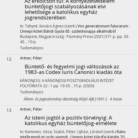
Az erkölcsön túl
: A környezetvédelem
büntetőjogi szabályozásának elvi
lehetősége a katolikus egyház
jogrendszerében
In: Tahyné, Kovács Ágnes (szerk.)
Vox generationum futurarum :
Ünnepi kötet Bándi Gyula 65. születésnapja alkalmából
Budapest, Magyarország :
Pázmány Press
(2021)
571 p.
pp. 33-
42. , 10 p.
Tudományos
Artner, Péter
12
Büntető- és fegyelmi jogi változások az
1983-as Codex Iuris Canonici kiadás óta
KÁNONJOG: A KÁNONJOGI POSZTGRADUÁLIS INTÉZET
FOLYÓIRATA
22
:
1
pp. 19-33. , 15 p.
(2020)
Tudományos
Állam- és Jogtudományi Bizottság IXGJO ÁJB [1901-] A hazai
Artner, Péter
13
Az isteni jogtól a pozitív törvényig
: A
katolikus egyház büntetőjog-elmélete
In: Kuminetz, Géza; Szabó, Péter; Ujházi, Lóránd (szerk.)
Ratio
intellegendi et ordo vivendi : Ünnepi kötet Hársfai Katalin 70.