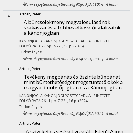
Állam- és Jogtudományi Bizottság IXGJO ÁJB [1901-] A hazai
Artner, Péter
2
A bűncselekmény megvalósulásának
szakaszai és a többes elkövetői alakzatok
a kánonjogban
KÁNONJOG: A KÁNONJOGI POSZTGRADUÁLIS INTÉZET
FOLYÓIRATA
27
pp. 7-22. , 16 p.
(2025)
Tudományos
Állam- és Jogtudományi Bizottság IXGJO ÁJB [1901-] A hazai
Artner, Péter
3
Tevékeny megbánás és őszinte bűnbánat,
mint büntethetőséget megszüntető okok a
magyar büntetőjogban és a Kánonjogban
KÁNONJOG: A KÁNONJOGI POSZTGRADUÁLIS INTÉZET
FOLYÓIRATA
26
:
1
pp. 7-22. , 16 p.
(2024)
Tudományos
Állam- és Jogtudományi Bizottság IXGJO ÁJB [1901-] A hazai
Artner, Péter
4
„A szíveket és veséket vizsgáló Isten”
: A jogi