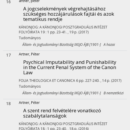
artner, péter
16
A jogcselekmények végrehajtásához
szükséges hozzájárulások fajtái és azok
tematikus rendje
KÁNONJOG: A KÁNONJOGI POSZTGRADUÁLIS INTÉZET
FOLYÓIRATA
19
:
1
pp. 23-41. , 19 p.
(2017)
Tudományos
Állam- és Jogtudományi Bizottság IXGJO ÁJB [1901-] A hazai
Artner, Péter
17
Psychical Imputability and Punishability
in the Current Penal System of the Canon
Law
FOLIA THEOLOGICA ET CANONICA
6
pp. 227-240. , 14 p.
(2017)
Tudományos
Állam- és Jogtudományi Bizottság IXGJO ÁJB [1901-] B nemzetközi
Artner, Péter
18
A szent rend felvételére vonatkozó
szabálytalanságok
KÁNONJOG: A KÁNONJOGI POSZTGRADUÁLIS INTÉZET
FOLYÓIRATA
18
:
1
pp. 23-40. , 18 p.
(2016)