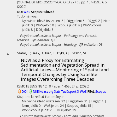
JOURNAL OF MICROSCOPY-OXFORD
277
:
3
pp. 154-159. , 6 p.
(2020)
DOI
WoS
Scopus
PubMed
Tudományos
Nyilvános idéző összesen: 8
| Független: 6 | Függő: 2 | Nem
jelölt: 0 | WoS jelölt: 8 | Scopus jelölt: 8 | WoS/Scopus
jelölt: 8 | DOI jelölt: 8
Folyóirat szakterülete: Scopus - Pathology and Forensic
Medicine SJR indikátor: Q2
Folyóirat szakterülete: Scopus - Histology SJR indikátor: Q3
Szabó, L
;
Deák, B
;
Bíró, T
;
Dyke, GJ.
;
Szabó, Sz
4
NDVI as a Proxy for Estimating
Sedimentation and Vegetation Spread in
Artificial Lakes—Monitoring of Spatial and
Temporal Changes by Using Satellite
Images Overarching Three Decades
REMOTE SENSING
12
:
9
Paper: 1468 , 24 p.
(2020)
DOI
NKE Közszolgálati Tudásportál
WoS
REAL
Scopus
Központi kezelésű
Tudományos
Nyilvános idéző összesen: 32
| Független: 31 | Függő: 1 |
Nem jelölt: 0 | WoS jelölt: 24 | Scopus jelölt: 15 |
WoS/Scopus jelölt: 25 | DOI jelölt: 29
Folyóirat szakterülete: Scopus - Earth and Planetary Sciences