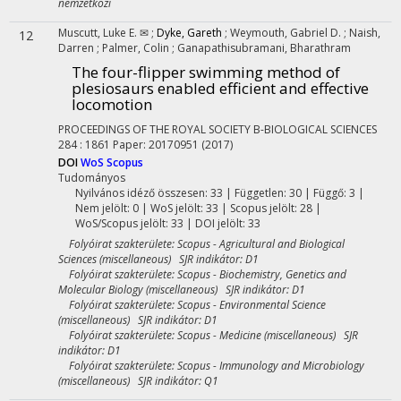
nemzetközi
Muscutt, Luke E. ✉
;
Dyke, Gareth
;
Weymouth, Gabriel D.
;
Naish,
12
Darren
;
Palmer, Colin
;
Ganapathisubramani, Bharathram
The four-flipper swimming method of
plesiosaurs enabled efficient and effective
locomotion
PROCEEDINGS OF THE ROYAL SOCIETY B-BIOLOGICAL SCIENCES
284
:
1861
Paper: 20170951
(2017)
DOI
WoS
Scopus
Tudományos
Nyilvános idéző összesen: 33
| Független: 30 | Függő: 3 |
Nem jelölt: 0 | WoS jelölt: 33 | Scopus jelölt: 28 |
WoS/Scopus jelölt: 33 | DOI jelölt: 33
Folyóirat szakterülete: Scopus - Agricultural and Biological
Sciences (miscellaneous) SJR indikátor: D1
Folyóirat szakterülete: Scopus - Biochemistry, Genetics and
Molecular Biology (miscellaneous) SJR indikátor: D1
Folyóirat szakterülete: Scopus - Environmental Science
(miscellaneous) SJR indikátor: D1
Folyóirat szakterülete: Scopus - Medicine (miscellaneous) SJR
indikátor: D1
Folyóirat szakterülete: Scopus - Immunology and Microbiology
(miscellaneous) SJR indikátor: Q1