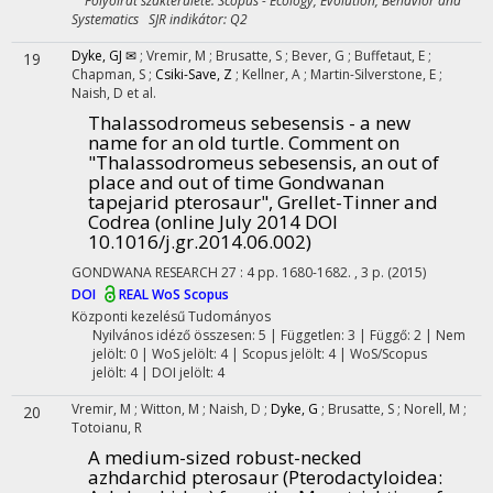
Folyóirat szakterülete: Scopus - Ecology, Evolution, Behavior and
Systematics SJR indikátor: Q2
Dyke, GJ ✉
;
Vremir, M
;
Brusatte, S
;
Bever, G
;
Buffetaut, E
;
19
Chapman, S
;
Csiki-Save, Z
;
Kellner, A
;
Martin-Silverstone, E
;
Naish, D
et al.
Thalassodromeus sebesensis - a new
name for an old turtle. Comment on
"Thalassodromeus sebesensis, an out of
place and out of time Gondwanan
tapejarid pterosaur", Grellet-Tinner and
Codrea (online July 2014 DOI
10.1016/j.gr.2014.06.002)
GONDWANA RESEARCH
27
:
4
pp. 1680-1682. , 3 p.
(2015)
DOI
REAL
WoS
Scopus
Központi kezelésű
Tudományos
Nyilvános idéző összesen: 5
| Független: 3 | Függő: 2 | Nem
jelölt: 0 | WoS jelölt: 4 | Scopus jelölt: 4 | WoS/Scopus
jelölt: 4 | DOI jelölt: 4
Vremir, M
;
Witton, M
;
Naish, D
;
Dyke, G
;
Brusatte, S
;
Norell, M
;
20
Totoianu, R
A medium-sized robust-necked
azhdarchid pterosaur (Pterodactyloidea: