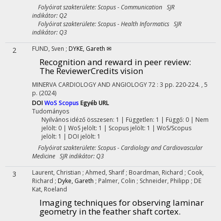
Folyóirat szakterülete: Scopus - Communication SJR
indikátor: Q2
Folyóirat szakterülete: Scopus - Health Informatics SJR
indikátor: Q3
FUND, Sven
;
DYKE, Gareth ✉
2
Recognition and reward in peer review:
The ReviewerCredits vision
MINERVA CARDIOLOGY AND ANGIOLOGY
72
:
3
pp. 220-224. , 5
p.
(2024)
DOI
WoS
Scopus
Egyéb URL
Tudományos
Nyilvános idéző összesen: 1
| Független: 1 | Függő: 0 | Nem
jelölt: 0 | WoS jelölt: 1 | Scopus jelölt: 1 | WoS/Scopus
jelölt: 1 | DOI jelölt: 1
Folyóirat szakterülete: Scopus - Cardiology and Cardiovascular
Medicine SJR indikátor: Q3
Laurent, Christian
;
Ahmed, Sharif
;
Boardman, Richard
;
Cook,
3
Richard
;
Dyke, Gareth
;
Palmer, Colin
;
Schneider, Philipp
;
DE
Kat, Roeland
Imaging techniques for observing laminar
geometry in the feather shaft cortex.