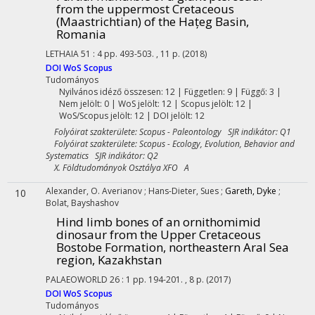
from the uppermost Cretaceous
(Maastrichtian) of the Hațeg Basin,
Romania
LETHAIA
51
:
4
pp. 493-503. , 11 p.
(2018)
DOI
WoS
Scopus
Tudományos
Nyilvános idéző összesen: 12
| Független: 9 | Függő: 3 |
Nem jelölt: 0 | WoS jelölt: 12 | Scopus jelölt: 12 |
WoS/Scopus jelölt: 12 | DOI jelölt: 12
Folyóirat szakterülete: Scopus - Paleontology SJR indikátor: Q1
Folyóirat szakterülete: Scopus - Ecology, Evolution, Behavior and
Systematics SJR indikátor: Q2
X. Földtudományok Osztálya XFO A
Alexander, O. Averianov
;
Hans-Dieter, Sues
;
Gareth, Dyke
;
10
Bolat, Bayshashov
Hind limb bones of an ornithomimid
dinosaur from the Upper Cretaceous
Bostobe Formation, northeastern Aral Sea
region, Kazakhstan
PALAEOWORLD
26
:
1
pp. 194-201. , 8 p.
(2017)
DOI
WoS
Scopus
Tudományos