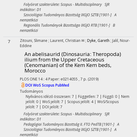
Folyóirat szakterülete: Scopus - Multidisciplinary SJR
indikátor: D1
Szociológiai Tudományos Bizottság IXGJO SZTB [1901-] A
nemzetközi
Regionális Tudományok Bizottsága IXGJO RTB [1901-] B
nemzetközi
Zitouni, Slimane
;
Laurent, Christian ✉
;
Dyke, Gareth
;
Jalil, Nour-
7
Eddine
An abelisaurid (Dinosauria: Theropoda)
ilium from the Upper Cretaceous
(Cenomanian) of the Kem Kem beds,
Morocco
PLOS ONE
14
:
4
Paper: e0214055 , 7 p.
(2019)
DOI
WoS
Scopus
PubMed
Tudományos
Nyilvános idéző összesen: 7
| Független: 7 | Függő: 0 | Nem
jelölt: 0 | WoS jelölt: 7 | Scopus jelölt: 4 | WoS/Scopus
jelölt: 7 | DOI jelölt: 7
Folyóirat szakterülete: Scopus - Multidisciplinary SJR
indikátor: D1
Pedagógiai Tudományos Bizottság II. FTO PedTB [1901-] A
Szociológiai Tudományos Bizottság IXGJO SZTB [1901-] A
nemzetközi