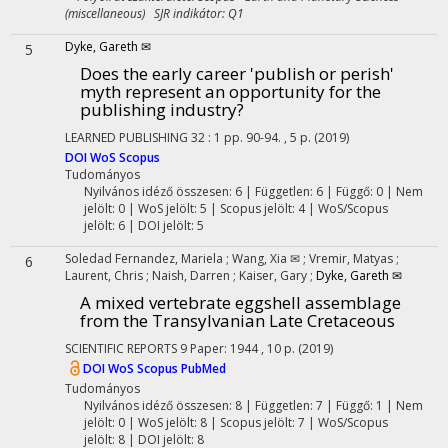
(miscellaneous) SJR indikátor: Q1
Dyke, Gareth ✉
5
Does the early career 'publish or perish'
myth represent an opportunity for the
publishing industry?
LEARNED PUBLISHING
32
:
1
pp. 90-94. , 5 p.
(2019)
DOI
WoS
Scopus
Tudományos
Nyilvános idéző összesen: 6
| Független: 6 | Függő: 0 | Nem
jelölt: 0 | WoS jelölt: 5 | Scopus jelölt: 4 | WoS/Scopus
jelölt: 6 | DOI jelölt: 5
Soledad Fernandez, Mariela
;
Wang, Xia ✉
;
Vremir, Matyas
;
6
Laurent, Chris
;
Naish, Darren
;
Kaiser, Gary
;
Dyke, Gareth ✉
A mixed vertebrate eggshell assemblage
from the Transylvanian Late Cretaceous
SCIENTIFIC REPORTS
9
Paper: 1944 , 10 p.
(2019)
DOI
WoS
Scopus
PubMed
Tudományos
Nyilvános idéző összesen: 8
| Független: 7 | Függő: 1 | Nem
jelölt: 0 | WoS jelölt: 8 | Scopus jelölt: 7 | WoS/Scopus
jelölt: 8 | DOI jelölt: 8