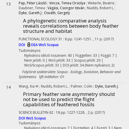
Pap, Péter László
;
Vincze, Timea Orsolya
;
Wekerle, Beatrix
;
13
Daubner, Timea
;
Vágási, Csongor István
;
Nudds, Robert L
;
Dyke, Gareth J
;
Osváth, Gergely
A phylogenetic comparative analysis
reveals correlations between body feather
structure and habitat
FUNCTIONAL ECOLOGY
31
:
6
pp. 1241-1251. , 11 p.
(2017)
DOI
DEA
WoS
Scopus
Tudományos
Nyilvános idéző összesen: 40
| Független: 33 | Függő: 7 |
Nem jelölt: 0 | WoS jelölt: 33 | Scopus jelölt: 20 |
WoS/Scopus jelölt: 33 | DOI jelölt: 34 (Nem nyilvános: 2)
Folyóirat szakterülete: Scopus - Ecology, Evolution, Behavior and
Systematics SJR indikátor: D1
Wang, Xia ✉
;
Nudds, Robert L.
;
Palmer, Colin
;
Dyke, Gareth J.
14
Primary feather vane asymmetry should
not be used to predict the flight
capabilities of feathered fossils
SCIENCE BULLETIN
62
:
18
pp. 1227-1228. , 2 p.
(2017)
DOI
WoS
Scopus
Tudományos
Nyilvános idéző összesen: 7
| Független: 4 | Függő: 3 | Nem