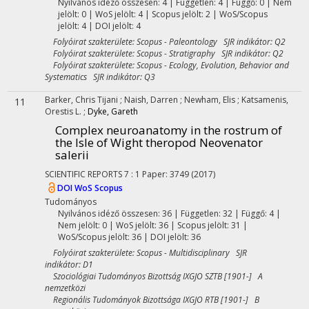
Nyilvános idéző összesen: 4
| Független: 4 | Függő: 0 | Nem
jelölt: 0 | WoS jelölt: 4 | Scopus jelölt: 2 | WoS/Scopus
jelölt: 4 | DOI jelölt: 4
Folyóirat szakterülete: Scopus - Paleontology SJR indikátor: Q2
Folyóirat szakterülete: Scopus - Stratigraphy SJR indikátor: Q2
Folyóirat szakterülete: Scopus - Ecology, Evolution, Behavior and
Systematics SJR indikátor: Q3
Barker, Chris Tijani
;
Naish, Darren
;
Newham, Elis
;
Katsamenis,
11
Orestis L.
;
Dyke, Gareth
Complex neuroanatomy in the rostrum of
the Isle of Wight theropod Neovenator
salerii
SCIENTIFIC REPORTS
7
:
1
Paper: 3749
(2017)
DOI
WoS
Scopus
Tudományos
Nyilvános idéző összesen: 36
| Független: 32 | Függő: 4 |
Nem jelölt: 0 | WoS jelölt: 36 | Scopus jelölt: 31 |
WoS/Scopus jelölt: 36 | DOI jelölt: 36
Folyóirat szakterülete: Scopus - Multidisciplinary SJR
indikátor: D1
Szociológiai Tudományos Bizottság IXGJO SZTB [1901-] A
nemzetközi
Regionális Tudományok Bizottsága IXGJO RTB [1901-] B