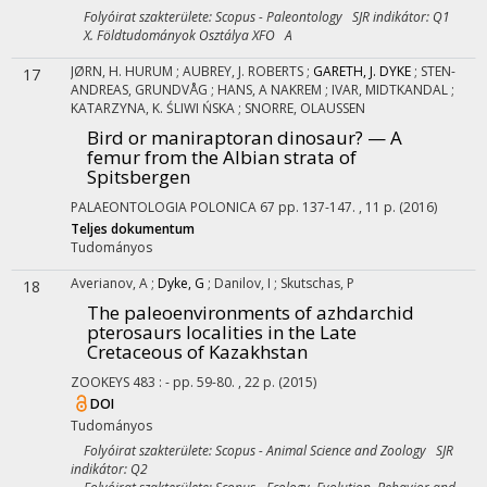
Folyóirat szakterülete: Scopus - Paleontology SJR indikátor: Q1
X. Földtudományok Osztálya XFO A
JØRN, H. HURUM
;
AUBREY, J. ROBERTS
;
GARETH, J. DYKE
;
STEN-
17
ANDREAS, GRUNDVÅG
;
HANS, A NAKREM
;
IVAR, MIDTKANDAL
;
KATARZYNA, K. ŚLIWI ŃSKA
;
SNORRE, OLAUSSEN
Bird or maniraptoran dinosaur? — A
femur from the Albian strata of
Spitsbergen
PALAEONTOLOGIA POLONICA
67
pp. 137-147. , 11 p.
(2016)
Teljes dokumentum
Tudományos
Averianov, A
;
Dyke, G
;
Danilov, I
;
Skutschas, P
18
The paleoenvironments of azhdarchid
pterosaurs localities in the Late
Cretaceous of Kazakhstan
ZOOKEYS
483
:
-
pp. 59-80. , 22 p.
(2015)
DOI
Tudományos
Folyóirat szakterülete: Scopus - Animal Science and Zoology SJR
indikátor: Q2