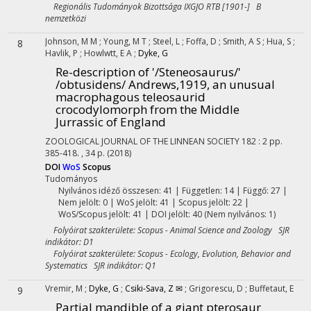
Regionális Tudományok Bizottsága IXGJO RTB [1901-] B
nemzetközi
Johnson, M M
;
Young, M T
;
Steel, L
;
Foffa, D
;
Smith, A S
;
Hua, S
;
8
Havlik, P
;
Howlwtt, E A
;
Dyke, G
Re-description of '/Steneosaurus/'
/obtusidens/ Andrews,1919, an unusual
macrophagous teleosaurid
crocodylomorph from the Middle
Jurrassic of England
ZOOLOGICAL JOURNAL OF THE LINNEAN SOCIETY
182
:
2
pp.
385-418. , 34 p.
(2018)
DOI
WoS
Scopus
Tudományos
Nyilvános idéző összesen: 41
| Független: 14 | Függő: 27 |
Nem jelölt: 0 | WoS jelölt: 41 | Scopus jelölt: 22 |
WoS/Scopus jelölt: 41 | DOI jelölt: 40 (Nem nyilvános: 1)
Folyóirat szakterülete: Scopus - Animal Science and Zoology SJR
indikátor: D1
Folyóirat szakterülete: Scopus - Ecology, Evolution, Behavior and
Systematics SJR indikátor: Q1
Vremir, M
;
Dyke, G
;
Csiki-Sava, Z ✉
;
Grigorescu, D
;
Buffetaut, E
9
Partial mandible of a giant pterosaur