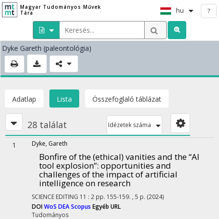
Magyar Tudományos Művek
hu
?
Tára
Dyke Gareth
(paleontológia)
Adatlap
Lista
Összefoglaló táblázat
28 találat
Idézetek száma
Dyke, Gareth
1
Bonfire of the (ethical) vanities and the “AI
tool explosion”: opportunities and
challenges of the impact of artificial
intelligence on research
SCIENCE EDITING
11
:
2
pp. 155-159. , 5 p.
(2024)
DOI
WoS
DEA
Scopus
Egyéb URL
Tudományos