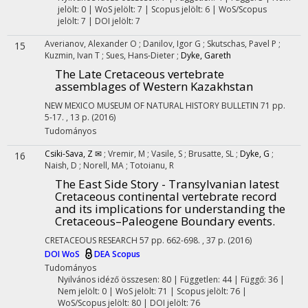
jelölt: 0 | WoS jelölt: 7 | Scopus jelölt: 6 | WoS/Scopus
jelölt: 7 | DOI jelölt: 7
Averianov, Alexander O
;
Danilov, Igor G
;
Skutschas, Pavel P
;
15
Kuzmin, Ivan T
;
Sues, Hans-Dieter
;
Dyke, Gareth
The Late Cretaceous vertebrate
assemblages of Western Kazakhstan
NEW MEXICO MUSEUM OF NATURAL HISTORY BULLETIN
71
pp.
5-17. , 13 p.
(2016)
Tudományos
Csiki-Sava, Z ✉
;
Vremir, M
;
Vasile, S
;
Brusatte, SL
;
Dyke, G
;
16
Naish, D
;
Norell, MA
;
Totoianu, R
The East Side Story - Transylvanian latest
Cretaceous continental vertebrate record
and its implications for understanding the
Cretaceous–Paleogene Boundary events.
CRETACEOUS RESEARCH
57
pp. 662-698. , 37 p.
(2016)
DOI
WoS
DEA
Scopus
Tudományos
Nyilvános idéző összesen: 80
| Független: 44 | Függő: 36 |
Nem jelölt: 0 | WoS jelölt: 71 | Scopus jelölt: 76 |
WoS/Scopus jelölt: 80 | DOI jelölt: 76