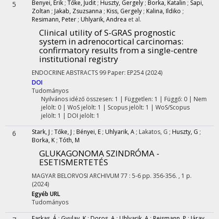
Benyei, Erik
;
Tőke, Judit
;
Huszty, Gergely
;
Borka, Katalin
;
Sapi,
5
Zoltan
;
Jakab, Zsuzsanna
;
Kiss, Gergely
;
Kalina, Ildiko
;
Resimann, Peter
;
Uhlyarik, Andrea
et al.
Clinical utility of S-GRAS prognostic
system in adrenocortical carcinomas:
confirmatory results from a single-centre
institutional registry
ENDOCRINE ABSTRACTS
99
Paper: EP254
(2024)
DOI
Tudományos
Nyilvános idéző összesen: 1
| Független: 1 | Függő: 0 | Nem
jelölt: 0 | WoS jelölt: 1 | Scopus jelölt: 1 | WoS/Scopus
jelölt: 1 | DOI jelölt: 1
Stark, J
;
Tőke, J
;
Bényei, E
;
Uhlyarik, A
;
Lakatos, G
;
Huszty, G
;
6
Borka, K
;
Tóth, M
GLUKAGONOMA SZINDRÓMA -
ESETISMERTETÉS
MAGYAR BELORVOSI ARCHIVUM
77
:
5-6
pp. 356-356. , 1 p.
(2024)
Egyéb URL
Tudományos
Farkas, Á
;
Gyulay, K
;
Doros, A
;
Uhlyarik, A
;
Reismann, P
;
Járay,