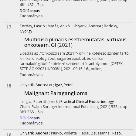
481-487. , 7 p.
DOI
Scopus
Tudományos
Torday, László
;
Maráz, Anikó
;
Uhlyarik, Andrea
;
Bodoky,
17
György
Multidisciplináris esetbemutatás, virtuális
onkoteam, GI
(2021)
Előadás az „”Onkosztream 2021."- on-line kötelező szinten tartó
klinikai onkológiából, sugárterápiából, és klinikai
farmakológiából” kötelező szintentartó tanfolyamon (OFTEX:
SZTE-ÁOK/2021.II/00081), 2021.09.15-16., online
,
Tudományos
Uhlyarik, Andrea ✉
;
Igaz, Peter
18
Malignant Paraganglioma
In: Igaz, Peter ✉ (szerk.)
Practical Clinical Endocrinology
Cham, Svájc :
Springer International Publishing
(2021)
533 p.
pp.
383-388. , 6 p.
DOI
Scopus
Tudományos
Uhlyarik, Andrea
;
Piurkó, Violetta
;
Pápai, Zsuzsanna
;
Rásó,
19