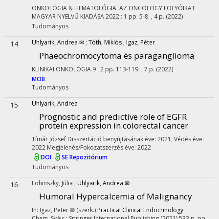
ONKOLÓGIA & HEMATOLÓGIA: AZ ONCOLOGY FOLYÓIRAT
MAGYAR NYELVŰ KIADÁSA
2022
:
1
pp. 5-8. , 4 p.
(2022)
Tudományos
Uhlyarik, Andrea ✉
;
Tóth, Miklós
;
Igaz, Péter
14
Phaeochromocytoma és paraganglioma
KLINIKAI ONKOLÓGIA
9
:
2
pp. 113-119. , 7 p.
(2022)
MOB
Tudományos
Uhlyarik, Andrea
15
Prognostic and predictive role of EGFR
protein expression in colorectal cancer
Tímár József
Disszertáció benyújtásának éve: 2021,
Védés éve:
2022
Megjelenés/Fokozatszerzés éve: 2022
DOI
SE Repozitórium
Tudományos
Lohinszky, Júlia
;
Uhlyarik, Andrea ✉
16
Humoral Hypercalcemia of Malignancy
In: Igaz, Peter ✉ (szerk.)
Practical Clinical Endocrinology
Cham, Svájc :
Springer International Publishing
(2021)
533 p.
pp.