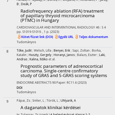
7
B
;
Deák, P
Radiofrequency ablation (RFA) treatment
of papillary thryoid microcarcinoma
(PTMC) in Hungary
CARDIOVASCULAR AND INTERVENTIONAL RADIOLOGY
46
:
S 4
pp. S1019-S1019. , 1 p.
(2023)
Kötet/füzet link (DOI)
Egyéb URL
Teljes dokumentum
Tudományos
Tőke, Judit
;
Welsch, Lilla
;
Benyei, Erik
;
Sapi, Zoltan
;
Borka,
8
Katalin
;
Huszty, Gergely
;
Horanyi, Janos
;
Balazs, Eszter
;
Laki,
Andras
;
Kalina, Ildiko
et al.
Prognostic parameters of adrenocortical
carcinoma. Single-centre confirmatory
study of GRAS and S-GRAS scoring systems
ENDOCRINE ABSTRACTS
90
Paper: RC11.6
(2023)
DOI
Tudományos
Pápai, Zs
;
Sréter, L
;
Török, L
;
Uhlyarik, A
9
A daganatok klinikai kérdései
In: Tulassay, Zs (szerk.)
A belgyógyászat alapjai 1-2.