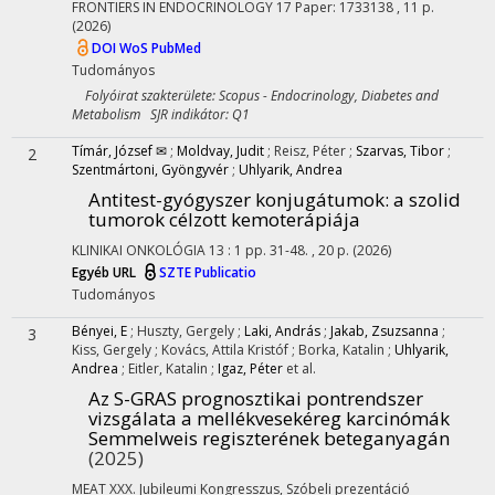
FRONTIERS IN ENDOCRINOLOGY
17
Paper: 1733138 , 11 p.
(2026)
DOI
WoS
PubMed
Tudományos
Folyóirat szakterülete: Scopus - Endocrinology, Diabetes and
Metabolism SJR indikátor: Q1
Tímár, József ✉
;
Moldvay, Judit
;
Reisz, Péter
;
Szarvas, Tibor
;
2
Szentmártoni, Gyöngyvér
;
Uhlyarik, Andrea
Antitest-gyógyszer konjugátumok: a szolid
tumorok célzott kemoterápiája
KLINIKAI ONKOLÓGIA
13
:
1
pp. 31-48. , 20 p.
(2026)
Egyéb URL
SZTE Publicatio
Tudományos
Bényei, E
;
Huszty, Gergely
;
Laki, András
;
Jakab, Zsuzsanna
;
3
Kiss, Gergely
;
Kovács, Attila Kristóf
;
Borka, Katalin
;
Uhlyarik,
Andrea
;
Eitler, Katalin
;
Igaz, Péter
et al.
Az S-GRAS prognosztikai pontrendszer
vizsgálata a mellékvesekéreg karcinómák
Semmelweis regiszterének beteganyagán
(2025)
MEAT XXX. Jubileumi Kongresszus
,
Szóbeli prezentáció