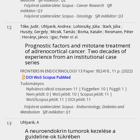
Medicine SJR indikátor: Q2
Folyóirat szakterülete: Scopus - Cancer Research SJR
indikátor: Q3
Folyóirat szakterülete: Scopus - Oncology SJR indikátor: Q3
Tőke, Judit
;
Uhlyarik, Andrea
;
Lohinszky, Júlia
;
Stark, Júlia
;
12
Huszty, Gergely
;
Micsik, Tamás
;
Borka, Katalin
;
Reismann, Péter
;
Horányi, János
;
Igaz, Peter
et al.
Prognostic factors and mitotane treatment
of adrenocortical cancer. Two decades of
experience from an institutional case
series
FRONTIERS IN ENDOCRINOLOGY
13
Paper: 952418 , 11 p.
(2022)
DOI
WoS
Scopus
PubMed
Tudományos
Nyilvános idéző összesen: 11
| Független: 10 | Függő: 1 |
Nem jelölt: 0 | WoS jelölt: 10 | Scopus jelölt: 11 |
WoS/Scopus jelölt: 11 | DOI jelölt: 11
Folyóirat szakterülete: Scopus - Endocrinology, Diabetes and
Metabolism SJR indikátor: Q1
Uhlyarik, A
13
A neuroendokrin tumorok kezelése a
guideline-ok tükrében