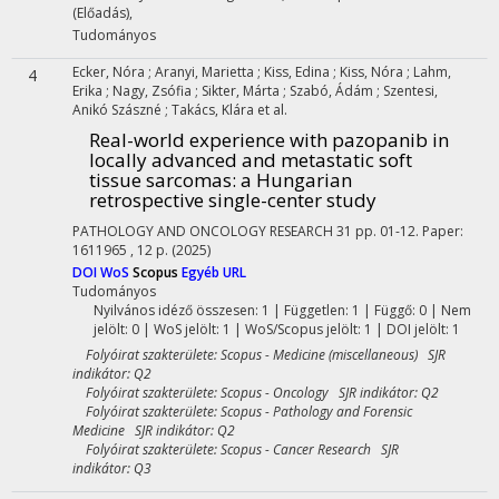
(Előadás)
,
Tudományos
Ecker, Nóra
;
Aranyi, Marietta
;
Kiss, Edina
;
Kiss, Nóra
;
Lahm,
4
Erika
;
Nagy, Zsófia
;
Sikter, Márta
;
Szabó, Ádám
;
Szentesi,
Anikó Szászné
;
Takács, Klára
et al.
Real-world experience with pazopanib in
locally advanced and metastatic soft
tissue sarcomas: a Hungarian
retrospective single-center study
PATHOLOGY AND ONCOLOGY RESEARCH
31
pp. 01-12. Paper:
1611965 , 12 p.
(2025)
DOI
WoS
Scopus
Egyéb URL
Tudományos
Nyilvános idéző összesen: 1
| Független: 1 | Függő: 0 | Nem
jelölt: 0 | WoS jelölt: 1 | WoS/Scopus jelölt: 1 | DOI jelölt: 1
Folyóirat szakterülete: Scopus - Medicine (miscellaneous) SJR
indikátor: Q2
Folyóirat szakterülete: Scopus - Oncology SJR indikátor: Q2
Folyóirat szakterülete: Scopus - Pathology and Forensic
Medicine SJR indikátor: Q2
Folyóirat szakterülete: Scopus - Cancer Research SJR
indikátor: Q3