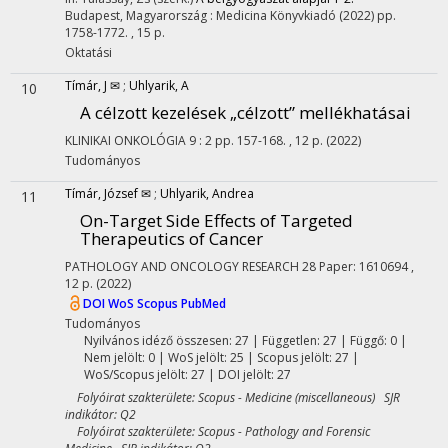
Budapest, Magyarország :
Medicina Könyvkiadó
(2022)
pp.
1758-1772. , 15 p.
Oktatási
Tímár, J ✉
;
Uhlyarik, A
10
A célzott kezelések „célzott” mellékhatásai
KLINIKAI ONKOLÓGIA
9
:
2
pp. 157-168. , 12 p.
(2022)
Tudományos
Tímár, József ✉
;
Uhlyarik, Andrea
11
On-Target Side Effects of Targeted
Therapeutics of Cancer
PATHOLOGY AND ONCOLOGY RESEARCH
28
Paper: 1610694 ,
12 p.
(2022)
DOI
WoS
Scopus
PubMed
Tudományos
Nyilvános idéző összesen: 27
| Független: 27 | Függő: 0 |
Nem jelölt: 0 | WoS jelölt: 25 | Scopus jelölt: 27 |
WoS/Scopus jelölt: 27 | DOI jelölt: 27
Folyóirat szakterülete: Scopus - Medicine (miscellaneous) SJR
indikátor: Q2
Folyóirat szakterülete: Scopus - Pathology and Forensic