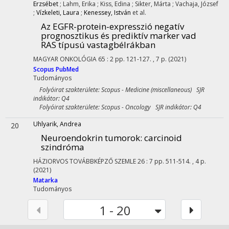
Erzsébet
;
Lahm, Erika
;
Kiss, Edina
;
Sikter, Márta
;
Vachaja, József
;
Vízkeleti, Laura
;
Kenessey, István
et al.
Az EGFR-protein-expresszió negatív
prognosztikus és prediktív marker vad
RAS típusú vastagbélrákban
MAGYAR ONKOLÓGIA
65
:
2
pp. 121-127. , 7 p.
(2021)
Scopus
PubMed
Tudományos
Folyóirat szakterülete: Scopus - Medicine (miscellaneous) SJR
indikátor: Q4
Folyóirat szakterülete: Scopus - Oncology SJR indikátor: Q4
Uhlyarik, Andrea
20
Neuroendokrin tumorok: carcinoid
szindróma
HÁZIORVOS TOVÁBBKÉPZŐ SZEMLE
26
:
7
pp. 511-514. , 4 p.
(2021)
Matarka
Tudományos
1 - 20