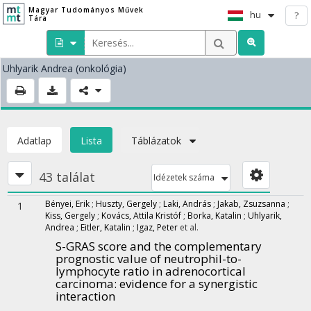
Magyar Tudományos Művek
hu
?
Tára
Uhlyarik Andrea
(onkológia)
Adatlap
Lista
Táblázatok
43 találat
Idézetek száma
Bényei, Erik
;
Huszty, Gergely
;
Laki, András
;
Jakab, Zsuzsanna
;
1
Kiss, Gergely
;
Kovács, Attila Kristóf
;
Borka, Katalin
;
Uhlyarik,
Andrea
;
Eitler, Katalin
;
Igaz, Peter
et al.
S-GRAS score and the complementary
prognostic value of neutrophil-to-
lymphocyte ratio in adrenocortical
carcinoma: evidence for a synergistic
interaction