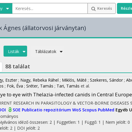
ny
Keresés
Részl
ik Ágnes
(állatorvosi járványtan)
Listák
Táblázatok
88 találat
y, Eszter
;
Nagy, Rebeka Ráhel
;
Miklós, Máté
;
Szekeres, Sándor
;
Ab
os
;
Fok, Éva
;
Sréter, Tamás
;
Tari, Tamás
et al.
ye to eye with Thelazia-infected canids in Central Europe
RRENT RESEARCH IN PARASITOLOGY & VECTOR-BORNE DISEASES
DOI
SOE Publicatio repozitórium
WoS
Scopus
PubMed
Egyéb U
dományos
Nyilvános idéző összesen: 2
| Független: 1 | Függő: 1 | Nem jelölt: 0 
jelölt: 2 | DOI jelölt: 2