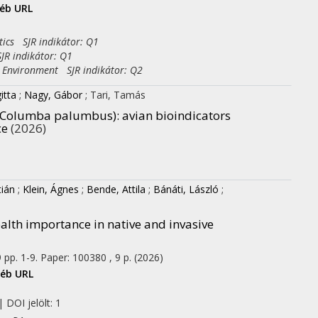
éb URL
tics SJR indikátor: Q1
JR indikátor: Q1
e Environment SJR indikátor: Q2
itta
;
Nagy, Gábor
;
Tari, Tamás
 (Columba palumbus): avian bioindicators
ce
(2026)
tián
;
Klein, Ágnes
;
Bende, Attila
;
Bánáti, László
;
lth importance in native and invasive
9
pp. 1-9. Paper: 100380 , 9 p.
(2026)
éb URL
 DOI jelölt: 1