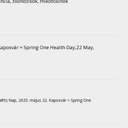
encia, zoonózisok, mikotoxinok
Kaposvár = Spring One Health Day,22 May,
lth) Nap, 2025. május 22. Kaposvár = Spring One