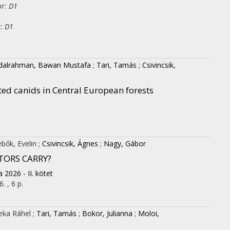
or: D1
r: D1
dalrahman, Bawan Mustafa
;
Tari, Tamás
;
Csivincsik,
cted canids in Central European forests
ebők, Evelin
;
Csivincsik, Ágnes
;
Nagy, Gábor
TORS CARRY?
2026 - II. kötet
. , 6 p.
eka Ráhel
;
Tari, Tamás
;
Bokor, Julianna
;
Moloi,