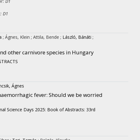
or: D1
r: D1
a
;
Ágnes, Klein
;
Attila, Bende
;
László, Bánáti
;
 and other carnivore species in Hungary
BSTRACTS
incsik, Ágnes
aemorrhagic fever: Should we be worried
mal Science Days 2025: Book of Abstracts: 33rd