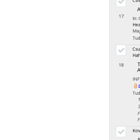
Csi
A
17
In:
Hea
Mag
Tu
Csu
Hah
T
18
A
IN
Tu
Fol
Fol
Kov
A