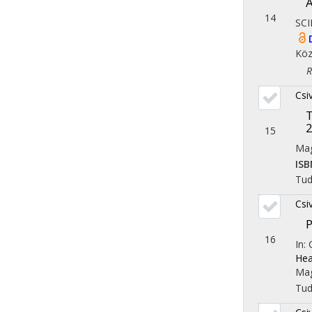
Á
14
SCI
Köz
Reg
Csi
T
2
15
Mag
ISB
Tu
Csi
P
16
In:
Hea
Mag
Tu