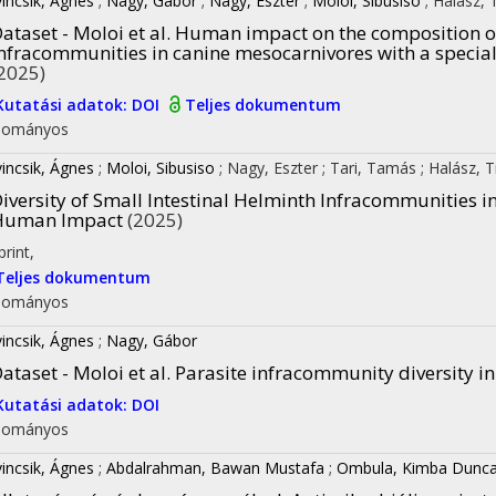
vincsik, Ágnes
;
Nagy, Gábor
;
Nagy, Eszter
;
Moloi, Sibusiso
;
Halász, 
ataset - Moloi et al. Human impact on the composition of
nfracommunities in canine mesocarnivores with a special
2025)
Kutatási adatok: DOI
Teljes dokumentum
dományos
vincsik, Ágnes
;
Moloi, Sibusiso
;
Nagy, Eszter
;
Tari, Tamás
;
Halász, 
iversity of Small Intestinal Helminth Infracommunities 
Human Impact
(2025)
print
,
Teljes dokumentum
dományos
vincsik, Ágnes
;
Nagy, Gábor
ataset - Moloi et al. Parasite infracommunity diversity 
Kutatási adatok: DOI
dományos
vincsik, Ágnes
;
Abdalrahman, Bawan Mustafa
;
Ombula, Kimba Dunc