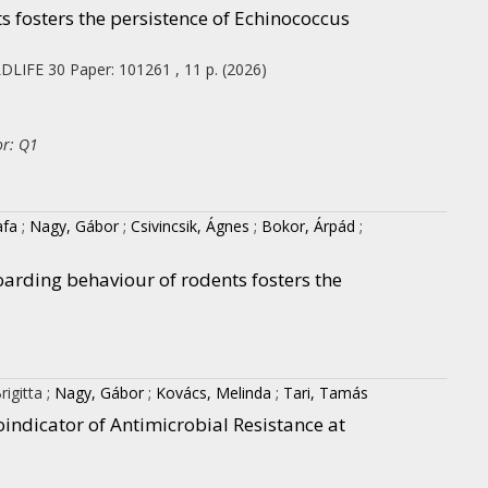
 fosters the persistence of Echinococcus
DLIFE
30
Paper: 101261 , 11 p.
(2026)
or: Q1
afa
;
Nagy, Gábor
;
Csivincsik, Ágnes
;
Bokor, Árpád
;
oarding behaviour of rodents fosters the
rigitta
;
Nagy, Gábor
;
Kovács, Melinda
;
Tari, Tamás
dicator of Antimicrobial Resistance at