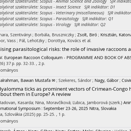
yóirat szakterülete: Scopus - Animal Science and Zoology SJR indikát
yóirat szakterülete: Scopus - Insect Science SJR indikátor: D1
yóirat szakterülete: Scopus - Veterinary (miscellaneous) SJR indikáto
yóirat szakterülete: Scopus - Parasitology SJR indikátor: Q1
yóirat szakterülete: Scopus - Virology SJR indikátor: Q2
ara, Szentiványi
;
Borbála, Bruszniczky
;
Zsolt, Biró
;
Krisztián, Katon
or, Vass
;
Pál, Lehotzky
;
Dorottya, Kovács
et al.
ising parasitological risks: the role of invasive raccoons
IV. European Raccoon Colloquium - PROGRAMME AND BOOK OF A
26)
37 p.
pp. 32-33. , 2 p.
dományos
alrahman, Bawan Mustafa ✉
;
Szekeres, Sándor
;
Nagy, Gábor
;
Csiv
yalomma ticks as prominent vectors of Crimean-Congo h
bout them in Europe? A review
on
 Radovan, Kasarda; Nina, Moravčíková; Ľubica, Jamborová (szerk.)
Ani
ernational Symposium : September 23-26, 2025 Nitra, Slovakia
ra, Szlovákia
(2025)
pp. 25-25. , 1 p.
dományos