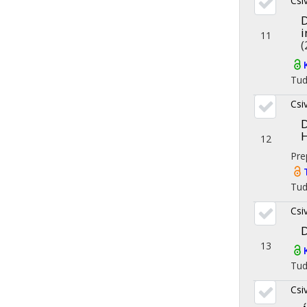
Csi
D
i
11
(
Tu
Csi
D
12
Pre
Tu
Csi
D
13
Tu
Csi