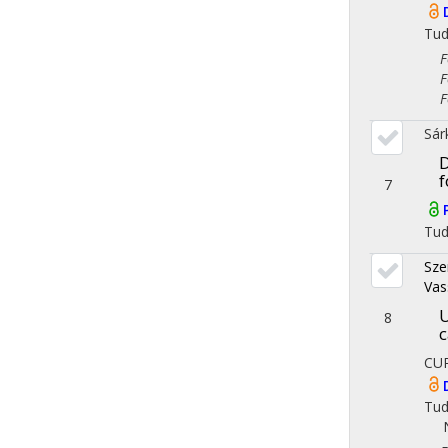
Tu
Fol
Fol
Fol
Sár
D
f
7
Tu
Sze
Vas
U
8
c
CU
Tu