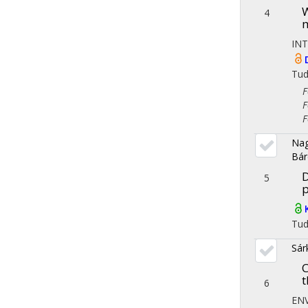
W
4
m
IN
Tu
Fol
Fol
Fol
Nag
Bár
D
5
p
Tu
Sár
C
t
6
EN