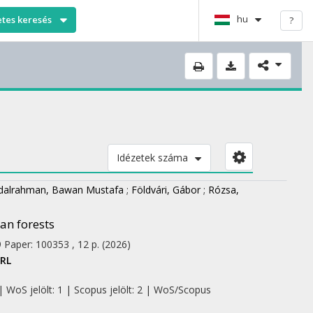
hu
etes keresés
?
Idézetek száma
dalrahman, Bawan Mustafa
;
Földvári, Gábor
;
Rózsa,
an forests
9
Paper: 100353 , 12 p.
(2026)
RL
| WoS jelölt: 1 | Scopus jelölt: 2 | WoS/Scopus