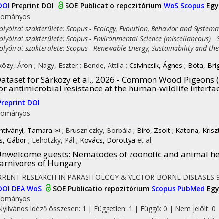
DOI
Preprint DOI
SOE Publicatio repozitórium
WoS
Scopus
Egy
dományos
yóirat szakterülete: Scopus - Ecology, Evolution, Behavior and Systema
yóirat szakterülete: Scopus - Environmental Science (miscellaneous) S
yóirat szakterülete: Scopus - Renewable Energy, Sustainability and th
közy, Áron
;
Nagy, Eszter
;
Bende, Attila
;
Csivincsik, Ágnes
;
Bóta, Brig
ataset for Sárközy et al., 2026 - Common Wood Pigeons
or antimicrobial resistance at the human-wildlife interfa
Preprint DOI
dományos
ntiványi, Tamara ✉
;
Bruszniczky, Borbála
;
Biró, Zsolt
;
Katona, Krisz
s, Gábor
;
Lehotzky, Pál
;
Kovács, Dorottya
et al.
nwelcome guests: Nematodes of zoonotic and animal hea
arnivores of Hungary
RRENT RESEARCH IN PARASITOLOGY & VECTOR-BORNE DISEASES
DOI
DEA
WoS
SOE Publicatio repozitórium
Scopus
PubMed
Egy
dományos
Nyilvános idéző összesen: 1
| Független: 1 | Függő: 0 | Nem jelölt: 0 |