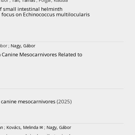
Tibor
;
Tari, Tamás
;
Polgár, Klaudia
 small intestinal helminth
 focus on Echinococcus multilocularis
Tibor
;
Nagy, Gábor
in Canine Mesocarnivores Related to
in canine mesocarnivores
(2025)
an
;
Kovács, Melinda ✉
;
Nagy, Gábor