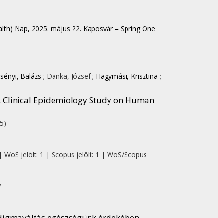
lth) Nap, 2025. május 22. Kaposvár = Spring One
sényi, Balázs
;
Danka, József
;
Hagymási, Krisztina
;
 A Clinical Epidemiology Study on Human
5)
| WoS jelölt: 1 | Scopus jelölt: 1 | WoS/Scopus
1
aradigmaváltás egészségünk érdekében