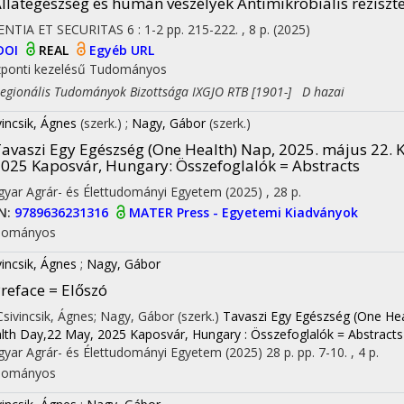
llategészség és humán veszélyek Antimikrobiális reziszt
ENTIA ET SECURITAS
6
:
1-2
pp. 215-222. , 8 p.
(2025)
DOI
REAL
Egyéb URL
ponti kezelésű
Tudományos
ionális Tudományok Bizottsága IXGJO RTB [1901-] D hazai
vincsik, Ágnes
(szerk.)
;
Nagy, Gábor
(szerk.)
avaszi Egy Egészség (One Health) Nap, 2025. május 22. 
025 Kaposvár, Hungary
: Összefoglalók = Abstracts
yar Agrár- és Élettudományi Egyetem
(2025)
,
28 p.
N:
9789636231316
MATER Press - Egyetemi Kiadványok
dományos
vincsik, Ágnes
;
Nagy, Gábor
reface = Előszó
 Csivincsik, Ágnes; Nagy, Gábor (szerk.)
Tavaszi Egy Egészség (One Hea
lth Day,22 May, 2025 Kaposvár, Hungary : Összefoglalók = Abstracts
yar Agrár- és Élettudományi Egyetem
(2025)
28 p.
pp. 7-10. , 4 p.
dományos