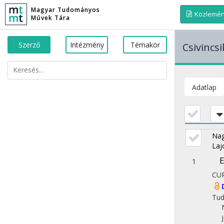
Magyar Tudományos
Közlemé
Művek Tára
Szerző
Intézmény
Témakör
Csivincs
Adatlap
Nag
Laj
E
1
CU
Tu