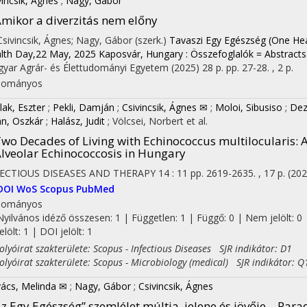
vincsik, Ágnes
;
Nagy, Gábor
mikor a diverzitás nem előny
 Csivincsik, Ágnes; Nagy, Gábor (szerk.)
Tavaszi Egy Egészség (One Hea
lth Day,22 May, 2025 Kaposvár, Hungary : Összefoglalók = Abstracts
yar Agrár- és Élettudományi Egyetem
(2025)
28 p.
pp. 27-28. , 2 p.
dományos
lak, Eszter
;
Pekli, Damján
;
Csivincsik, Ágnes ✉
;
Moloi, Sibusiso
;
Dez
n, Oszkár
;
Halász, Judit
;
Völcsei, Norbert
et al.
wo Decades of Living with Echinococcus multilocularis:
lveolar Echinococcosis in Hungary
FECTIOUS DISEASES AND THERAPY
14
:
11
pp. 2619-2635. , 17 p.
(202
DOI
WoS
Scopus
PubMed
dományos
Nyilvános idéző összesen: 1
| Független: 1 | Függő: 0 | Nem jelölt: 0 
jelölt: 1 | DOI jelölt: 1
yóirat szakterülete: Scopus - Infectious Diseases SJR indikátor: D1
yóirat szakterülete: Scopus - Microbiology (medical) SJR indikátor: Q
ács, Melinda ✉
;
Nagy, Gábor
;
Csivincsik, Ágnes
z Egy Egészség” szemlélet múltja, jelene és jövője – P