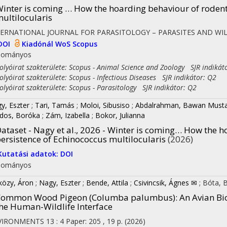
inter is coming … How the hoarding behaviour of rodents
ultilocularis
TERNATIONAL JOURNAL FOR PARASITOLOGY – PARASITES AND WIL
DOI
Kiadónál
WoS
Scopus
dományos
yóirat szakterülete: Scopus - Animal Science and Zoology SJR indikát
yóirat szakterülete: Scopus - Infectious Diseases SJR indikátor: Q2
yóirat szakterülete: Scopus - Parasitology SJR indikátor: Q2
y, Eszter
;
Tari, Tamás
;
Moloi, Sibusiso
;
Abdalrahman, Bawan Must
dos, Boróka
;
Zám, Izabella
;
Bokor, Julianna
ataset - Nagy et al., 2026 - Winter is coming… How the h
ersistence of Echinococcus multilocularis
(2026)
Kutatási adatok: DOI
dományos
közy, Áron
;
Nagy, Eszter
;
Bende, Attila
;
Csivincsik, Ágnes ✉
;
Bóta, B
ommon Wood Pigeon (Columba palumbus): An Avian Bioin
he Human-Wildlife Interface
VIRONMENTS
13
:
4
Paper: 205 , 19 p.
(2026)