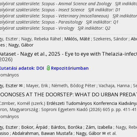
yóirat szakterülete: Scopus - Animal Science and Zoology SJR indikát
yóirat szakterülete: Scopus - Insect Science SJR indikátor: D1
yóirat szakterülete: Scopus - Veterinary (miscellaneous) SJR indikáto
yóirat szakterülete: Scopus - Parasitology SJR indikátor: Q1
yóirat szakterülete: Scopus - Virology SJR indikátor: Q2
y, Eszter
;
Nagy, Rebeka Ráhel
;
Miklós, Máté
;
Szekeres, Sándor
;
Ab
es
;
Nagy, Gábor
ataset - Nagy et al., 2025 - Eye to eye with Thelazia-infe
2026)
Kutatási adatok: DOI
Repozitóriumban
dományos
y, Eszter ✉
;
Mayer, Erik
;
Németh, Bódog Péter
;
Vachaja, Hanna
;
S
ZOONOSES AT THE DOORSTEP: WHAT DO URBAN PREDA
 Czimber, Kornél (szerk.)
Erdészeti Tudományos Konferencia Kiadványa 
ron, Magyarország :
Soproni Egyetem Kiadó
(2026)
605 p.
pp. 411-416
dományos
y, Eszter
;
Bokor, Árpád
;
Bárdos, Boróka
;
Zám, Izabella
;
Nagy, Reb
usiso
;
Abdalrahman, Bawan Mustafa
;
Nagy, Gábor ✉
et al.