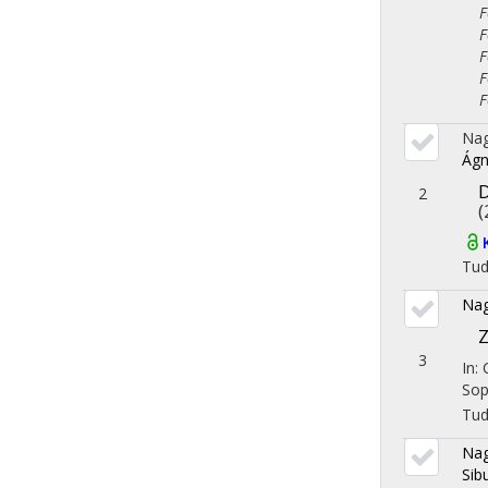
Fol
Fol
Fol
Fol
Fol
Nag
Ágn
D
2
(
Tu
Nag
3
In:
Sop
Tu
Nag
Sib