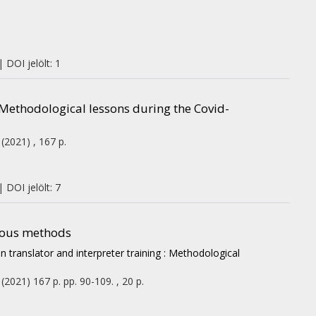
 DOI jelölt: 1
 Methodological lessons during the Covid-
(2021)
,
167 p.
 DOI jelölt: 7
onous methods
n translator and interpreter training : Methodological
(2021)
167 p.
pp. 90-109. , 20 p.