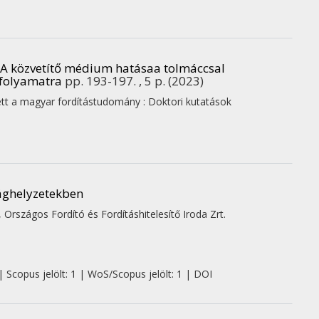
: A közvetítő médium hatásaa tolmáccsal
 folyamatra
pp. 193-197. , 5 p.
(2023)
etett a magyar fordítástudomány : Doktori kutatások
sághelyzetekben
,
Országos Fordító és Fordításhitelesítő Iroda Zrt.
| Scopus jelölt: 1 | WoS/Scopus jelölt: 1 | DOI