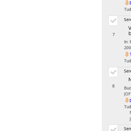
Tu
Ser
V
b
7
In:
200
Tu
Ser
N
8
Bud
(OF
Tu
Ser