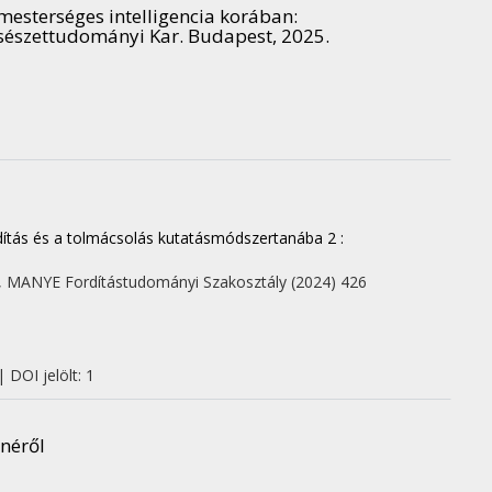
 mesterséges intelligencia korában
:
észettudományi Kar. Budapest, 2025.
dítás és a tolmácsolás kutatásmódszertanába 2 :
,
MANYE Fordítástudományi Szakosztály
(2024)
426
 DOI jelölt: 1
enéről