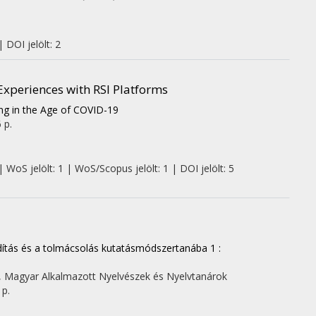
 DOI jelölt: 2
Experiences with RSI Platforms
ing in the Age of COVID-19
 p.
 WoS jelölt: 1 | WoS/Scopus jelölt: 1 | DOI jelölt: 5
dítás és a tolmácsolás kutatásmódszertanába 1 :
,
Magyar Alkalmazott Nyelvészek és Nyelvtanárok
 p.