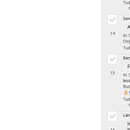
Tu
Ser
A
14
In:
Osi
Tu
Ben
F
15
In:
les
Bud
Tu
Lán
I
v
16