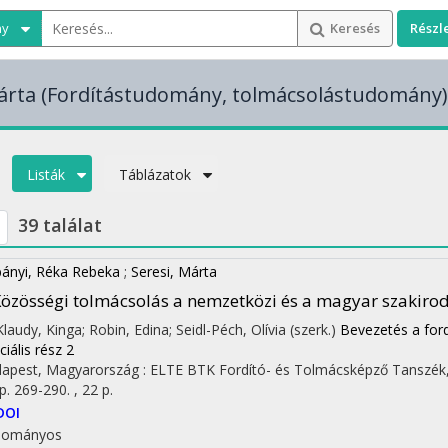
ny
Keresés
Részl
árta
(Fordítástudomány, tolmácsolástudomány)
Listák
Táblázatok
39 találat
ányi, Réka Rebeka
;
Seresi, Márta
özösségi tolmácsolás a nemzetközi és a magyar szakir
 Klaudy, Kinga; Robin, Edina; Seidl-Péch, Olívia (szerk.)
Bevezetés a for
ciális rész 2
apest, Magyarország :
ELTE BTK Fordító- és Tolmácsképző Tanszék
p. 269-290. , 22 p.
DOI
dományos