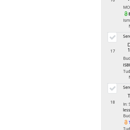
MO
Ism
Ser
D
17
Bud
ISB
Tu
Ser
T
18
In:
les
Bud
Tu