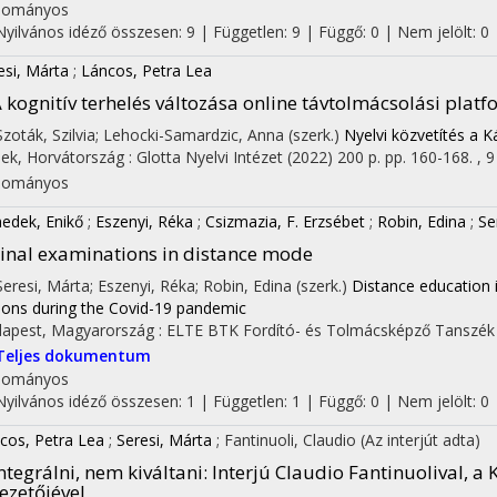
dományos
Nyilvános idéző összesen: 9
| Független: 9 | Függő: 0 | Nem jelölt: 0 |
esi, Márta
;
Láncos, Petra Lea
 kognitív terhelés változása online távtolmácsolási plat
 Szoták, Szilvia; Lehocki-Samardzic, Anna (szerk.)
Nyelvi közvetítés a
jek, Horvátország :
Glotta Nyelvi Intézet
(2022)
200 p.
pp. 160-168. , 9
dományos
edek, Enikő
;
Eszenyi, Réka
;
Csizmazia, F. Erzsébet
;
Robin, Edina
;
Se
inal examinations in distance mode
 Seresi, Márta; Eszenyi, Réka; Robin, Edina (szerk.)
Distance education i
sons during the Covid-19 pandemic
apest, Magyarország :
ELTE BTK Fordító- és Tolmácsképző Tanszék
Teljes dokumentum
dományos
Nyilvános idéző összesen: 1
| Független: 1 | Függő: 0 | Nem jelölt: 0 |
cos, Petra Lea
;
Seresi, Márta
;
Fantinuoli, Claudio
(Az interjút adta)
ntegrálni, nem kiváltani
: Interjú Claudio Fantinuolival, 
ezetőjével