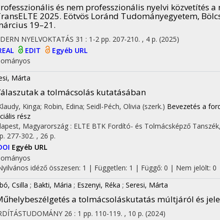
rofesszionális és nem professzionális nyelvi közvetítés a
ransELTE 2025. Eötvös Loránd Tudományegyetem, Bölcs
árcius 19–21.
DERN NYELVOKTATÁS
31
:
1-2
pp. 207-210. , 4 p.
(2025)
REAL
EDIT
Egyéb URL
dományos
esi, Márta
álaszutak a tolmácsolás kutatásában
 Klaudy, Kinga; Robin, Edina; Seidl-Péch, Olivia (szerk.)
Bevezetés a for
ciális rész
apest, Magyarország :
ELTE BTK Fordító- és Tolmácsképző Tanszék
p. 277-302. , 26 p.
DOI
Egyéb URL
dományos
Nyilvános idéző összesen: 1
| Független: 1 | Függő: 0 | Nem jelölt: 0 |
bó, Csilla
;
Bakti, Mária
;
Eszenyi, Réka
;
Seresi, Márta
űhelybeszélgetés a tolmácsoláskutatás múltjáról és jel
RDÍTÁSTUDOMÁNY
26
:
1
pp. 110-119. , 10 p.
(2024)