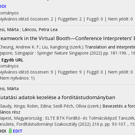
DOI
dományos
Nyilvános idéző összesen: 2
| Független: 2 | Függő: 0 | Nem jelölt: 0 |
esi, Márta
;
Láncos, Petra Lea
eamwork in the Virtual Booth—Conference Interpreters’ 
 Cheung, Andrew K. F.; Liu, Kanglong (szerk.)
Translation and Interpret
gapore, Szingapúr :
Springer Nature Singapore
(2022)
pp. 181-196. , 16
I
Egyéb URL
dományos
Nyilvános idéző összesen: 9
| Független: 9 | Függő: 0 | Nem jelölt: 0 |
(Nem nyilvános: 1)
esi, Márta
utatási adatok kezelése a fordítástudományban
 Klaudy, Kinga; Robin, Edina; Seidl-Péch, Olívia (szerk.)
Bevezetés a for
alános rész
apest, Magyarország :
ELTE BTK Fordító- és Tolmácsképző Tanszék
esülete, Fordítástudományi Szakosztály
(2022)
216 p.
pp. 93-107. , 15
DOI
EDIT