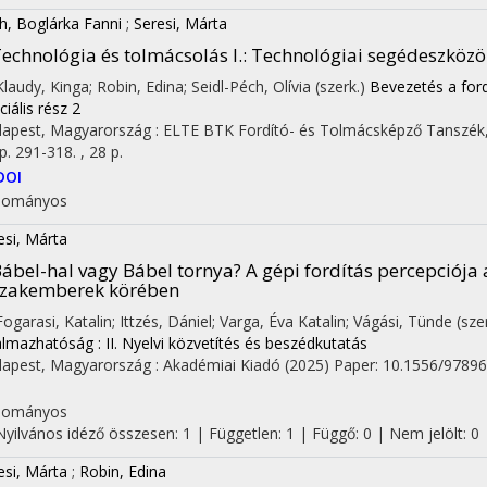
h, Boglárka Fanni
;
Seresi, Márta
echnológia és tolmácsolás I.
: Technológiai segédeszközö
 Klaudy, Kinga; Robin, Edina; Seidl-Péch, Olívia (szerk.)
Bevezetés a for
ciális rész 2
apest, Magyarország :
ELTE BTK Fordító- és Tolmácsképző Tanszék
p. 291-318. , 28 p.
DOI
dományos
esi, Márta
ábel-hal vagy Bábel tornya? A gépi fordítás percepciója a
szakemberek körében
 Fogarasi, Katalin; Ittzés, Dániel; Varga, Éva Katalin; Vágási, Tünde (sze
almazhatóság : II. Nyelvi közvetítés és beszédkutatás
apest, Magyarország :
Akadémiai Kiadó
(2025)
Paper: 10.1556/9789
I
dományos
Nyilvános idéző összesen: 1
| Független: 1 | Függő: 0 | Nem jelölt: 0 |
esi, Márta
;
Robin, Edina