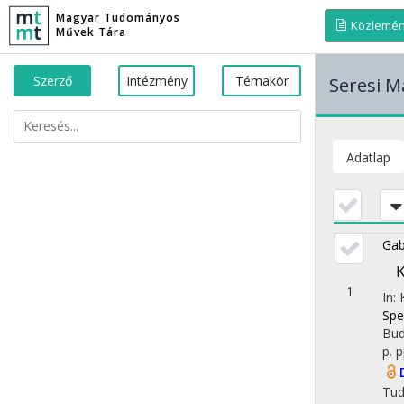
Magyar Tudományos
Közlemé
Művek Tára
Szerző
Intézmény
Témakör
Seresi M
Adatlap
Gab
K
1
In:
Spe
Bud
p.
p
Tu