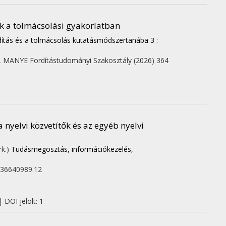
k a tolmácsolási gyakorlatban
dítás és a tolmácsolás kutatásmódszertanába 3 :
,
MANYE Fordítástudományi Szakosztály
(2026)
364
 nyelvi közvetítők és az egyéb nyelvi
rk.)
Tudásmegosztás, információkezelés,
636640989.12
 DOI jelölt: 1