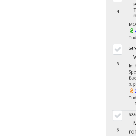
P
T
4
m
MO
Tu
Ser
V
5
In:
Spe
Bud
p.
p
Tu
Sza
M
6
FO