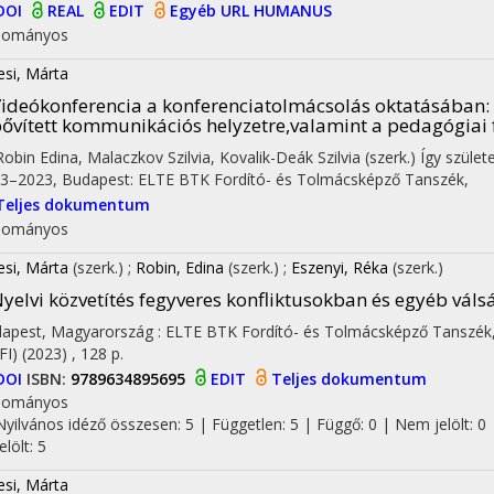
DOI
REAL
EDIT
Egyéb URL
HUMANUS
dományos
esi, Márta
ideókonferencia a konferenciatolmácsolás oktatásában
ővített kommunikációs helyzetre,valamint a pedagógiai
 Robin Edina, Malaczkov Szilvia, Kovalik-Deák Szilvia (szerk.) Így szül
3–2023
,
Budapest: ELTE BTK Fordító- és Tolmácsképző Tanszék
,
Teljes dokumentum
dományos
esi, Márta
(szerk.)
;
Robin, Edina
(szerk.)
;
Eszenyi, Réka
(szerk.)
yelvi közvetítés fegyveres konfliktusokban és egyéb vál
apest, Magyarország :
ELTE BTK Fordító- és Tolmácsképző Tanszék
FI)
(2023)
,
128 p.
DOI
ISBN:
9789634895695
EDIT
Teljes dokumentum
dományos
Nyilvános idéző összesen: 5
| Független: 5 | Függő: 0 | Nem jelölt: 0 
jelölt: 5
esi, Márta