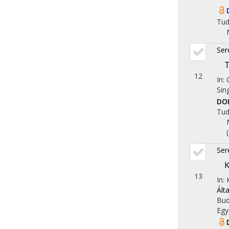
Tu
Ser
T
12
In:
Sin
DO
Tu
Ser
K
13
In:
Ált
Bud
Egy