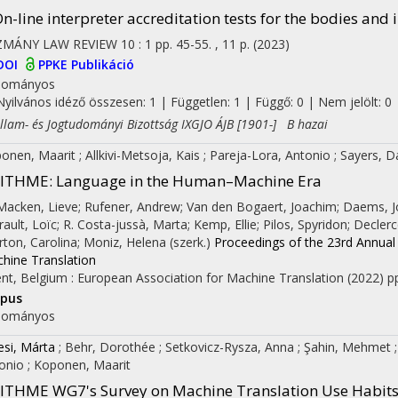
n-line interpreter accreditation tests for the bodies and
ZMÁNY LAW REVIEW
10
:
1
pp. 45-55. , 11 p.
(2023)
DOI
PPKE Publikáció
dományos
Nyilvános idéző összesen: 1
| Független: 1 | Függő: 0 | Nem jelölt: 0 |
am- és Jogtudományi Bizottság IXGJO ÁJB [1901-] B hazai
onen, Maarit
;
Allkivi-Metsoja, Kais
;
Pareja-Lora, Antonio
;
Sayers, 
LITHME: Language in the Human–Machine Era
 Macken, Lieve; Rufener, Andrew; Van den Bogaert, Joachim; Daems, J
rault, Loïc; R. Costa-jussà, Marta; Kemp, Ellie; Pilos, Spyridon; Decle
rton, Carolina; Moniz, Helena (szerk.)
Proceedings of the 23rd Annual
hine Translation
nt, Belgium :
European Association for Machine Translation
(2022)
pp
opus
dományos
on
esi, Márta
;
Behr, Dorothée
;
Setkovicz-Rysza, Anna
;
Şahin, Mehmet
onio
;
Koponen, Maarit
ITHME WG7's Survey on Machine Translation Use Habits