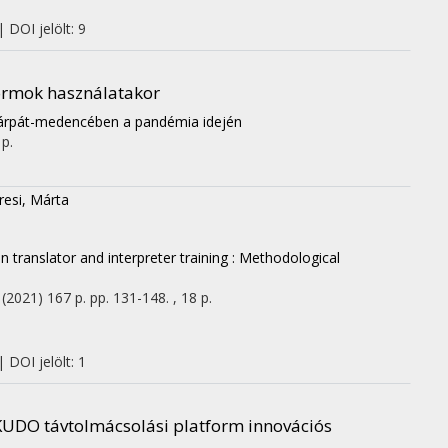
 DOI jelölt: 9
formok használatakor
 Kárpát-medencében a pandémia idején
 p.
resi, Márta
n translator and interpreter training : Methodological
(2021)
167 p.
pp. 131-148. , 18 p.
 DOI jelölt: 1
a KUDO távtolmácsolási platform innovációs