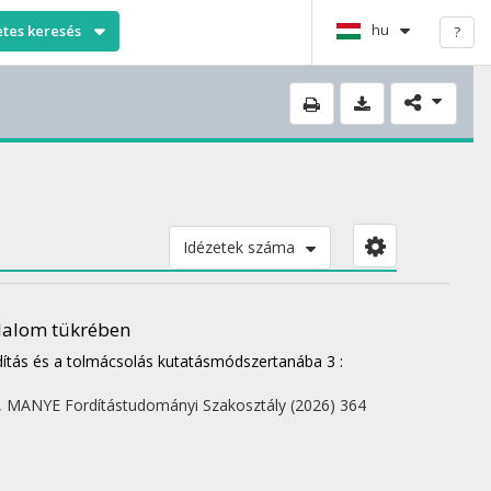
hu
etes keresés
?
Idézetek száma
odalom tükrében
dítás és a tolmácsolás kutatásmódszertanába 3 :
,
MANYE Fordítástudományi Szakosztály
(2026)
364