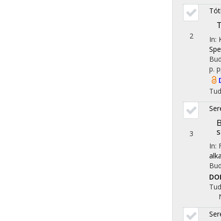
Tót
T
2
In:
Spe
Bud
p.
p
Tu
Ser
B
3
In:
alk
Bud
DO
Tu
Ser