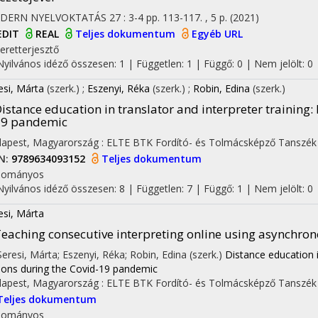
DERN NYELVOKTATÁS
27
:
3-4
pp. 113-117. , 5 p.
(2021)
EDIT
REAL
Teljes dokumentum
Egyéb URL
eretterjesztő
Nyilvános idéző összesen: 1
| Független: 1 | Függő: 0 | Nem jelölt: 0 |
esi, Márta
(szerk.)
;
Eszenyi, Réka
(szerk.)
;
Robin, Edina
(szerk.)
istance education in translator and interpreter training
:
19 pandemic
apest, Magyarország :
ELTE BTK Fordító- és Tolmácsképző Tanszék
N:
9789634093152
Teljes dokumentum
dományos
Nyilvános idéző összesen: 8
| Független: 7 | Függő: 1 | Nem jelölt: 0 |
esi, Márta
eaching consecutive interpreting online using asynchr
 Seresi, Márta; Eszenyi, Réka; Robin, Edina (szerk.)
Distance education i
sons during the Covid-19 pandemic
apest, Magyarország :
ELTE BTK Fordító- és Tolmácsképző Tanszék
Teljes dokumentum
dományos