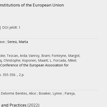
 institutions of the European Union
 DOI jelölt: 1
Dave
;
Seresi, Marta
oke; Tezcan, Arda; Vanroy, Bram; Fonteyne, Margot;
rcq, Christophe; Koponen, Maarit; L. Forcada, Mikel;
 Conference of the European Association for
. 355-356. , 2 p.
;
Delorme Benites, Alice
;
Bowker, Lynne
;
Pareja,
 and Practices
(2022)