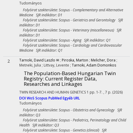
Tudományos
Folyóirat szakterülete: Scopus - Complementary and Alternative
Medicine SJR indikátor: D1
Folyóirat szakterülete: Scopus - Geriatrics and Gerontology SJR
indikátor: D1
Folyóirat szakterülete: Scopus - Veterinary (miscellaneous) SJR
indikátor: D1
Folyóirat szakterülete: Scopus - Aging SJR indikátor: Q1
Folyóirat szakterülete: Scopus - Cardiology and Cardiovascular
Medicine SJR indikátor: Q1
Tarnoki, David Laszlo ✉
;
Piroska, Marton
;
Melicher, Dora
;
2
Metneki, Julia
;
Littvay, Levente
;
Tarnoki, Adam Domonkos
The Population-Based Hungarian Twin
Registry: Current Register Data,
Researches and Linkages
TWIN RESEARCH AND HUMAN GENETICS
1
pp. 1-7. , 7 p.
(2026)
DOI
WoS
Scopus
PubMed
Egyéb URL
Tudományos
Folyóirat szakterülete: Scopus - Obstetrics and Gynecology SJR
indikátor: Q3
Folyóirat szakterülete: Scopus - Pediatrics, Perinatology and Child
Health SJR indikátor: Q3
Folyóirat szakterülete: Scopus - Genetics (clinical) SJR