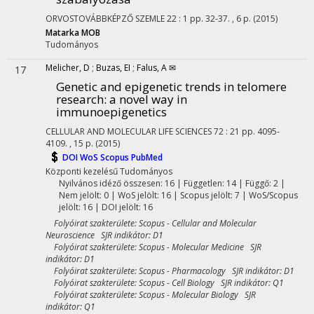
ORVOSTOVÁBBKÉPZŐ SZEMLE
22
:
1
pp. 32-37. , 6 p.
(2015)
Matarka
MOB
Tudományos
Melicher, D
;
Buzas, EI
;
Falus, A ✉
17
Genetic and epigenetic trends in telomere
research: a novel way in
immunoepigenetics
CELLULAR AND MOLECULAR LIFE SCIENCES
72
:
21
pp. 4095-
4109. , 15 p.
(2015)
DOI
WoS
Scopus
PubMed
Központi kezelésű
Tudományos
Nyilvános idéző összesen: 16
| Független: 14 | Függő: 2 |
Nem jelölt: 0 | WoS jelölt: 16 | Scopus jelölt: 7 | WoS/Scopus
jelölt: 16 | DOI jelölt: 16
Folyóirat szakterülete: Scopus - Cellular and Molecular
Neuroscience SJR indikátor: D1
Folyóirat szakterülete: Scopus - Molecular Medicine SJR
indikátor: D1
Folyóirat szakterülete: Scopus - Pharmacology SJR indikátor: D1
Folyóirat szakterülete: Scopus - Cell Biology SJR indikátor: Q1
Folyóirat szakterülete: Scopus - Molecular Biology SJR
indikátor: Q1