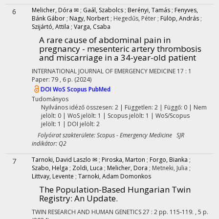
Melicher, Dóra ✉
;
Gaál, Szabolcs
;
Berényi, Tamás
;
Fenyves,
6
Bánk Gábor
;
Nagy, Norbert
;
Hegedűs, Péter
;
Fülöp, András
;
Szijártó, Attila
;
Varga, Csaba
A rare cause of abdominal pain in
pregnancy - mesenteric artery thrombosis
and miscarriage in a 34-year-old patient
INTERNATIONAL JOURNAL OF EMERGENCY MEDICINE
17
:
1
Paper: 79 , 6 p.
(2024)
DOI
WoS
Scopus
PubMed
Tudományos
Nyilvános idéző összesen: 2
| Független: 2 | Függő: 0 | Nem
jelölt: 0 | WoS jelölt: 1 | Scopus jelölt: 1 | WoS/Scopus
jelölt: 1 | DOI jelölt: 2
Folyóirat szakterülete: Scopus - Emergency Medicine SJR
indikátor: Q2
Tarnoki, David Laszlo ✉
;
Piroska, Marton
;
Forgo, Bianka
;
7
Szabo, Helga
;
Zoldi, Luca
;
Melicher, Dora
;
Metneki, Julia
;
Littvay, Levente
;
Tarnoki, Adam Domonkos
The Population-Based Hungarian Twin
Registry
: An Update.
TWIN RESEARCH AND HUMAN GENETICS
27
:
2
pp. 115-119. , 5 p.