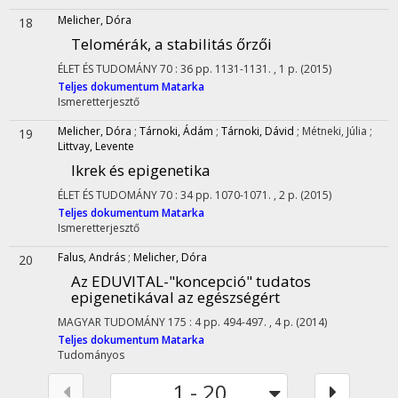
Melicher, Dóra
18
Telomérák, a stabilitás őrzői
ÉLET ÉS TUDOMÁNY
70
:
36
pp. 1131-1131. , 1 p.
(2015)
Teljes dokumentum
Matarka
Ismeretterjesztő
Melicher, Dóra
;
Tárnoki, Ádám
;
Tárnoki, Dávid
;
Métneki, Júlia
;
19
Littvay, Levente
Ikrek és epigenetika
ÉLET ÉS TUDOMÁNY
70
:
34
pp. 1070-1071. , 2 p.
(2015)
Teljes dokumentum
Matarka
Ismeretterjesztő
Falus, András
;
Melicher, Dóra
20
Az EDUVITAL-"koncepció" tudatos
epigenetikával az egészségért
MAGYAR TUDOMÁNY
175
:
4
pp. 494-497. , 4 p.
(2014)
Teljes dokumentum
Matarka
Tudományos
1 - 20