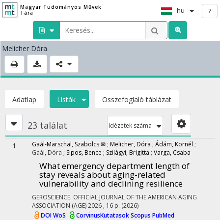
Magyar Tudományos Művek
hu
?
Tára
Melicher Dóra
Adatlap
Listák
Összefoglaló táblázat
23 találat
Idézetek száma
Gaál-Marschal, Szabolcs ✉
;
Melicher, Dóra
;
Ádám, Kornél
;
1
Gaál, Dóra
;
Sipos, Bence
;
Szilágyi, Brigitta
;
Varga, Csaba
What emergency department length of
stay reveals about aging-related
vulnerability and declining resilience
GEROSCIENCE: OFFICIAL JOURNAL OF THE AMERICAN AGING
ASSOCIATION (AGE)
2026
, 16 p.
(2026)
DOI
WoS
CorvinusKutatasok
Scopus
PubMed