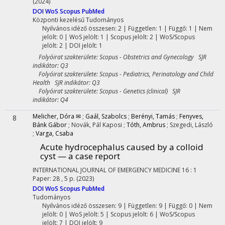
(2024)
DOI
WoS
Scopus
PubMed
Központi kezelésű
Tudományos
Nyilvános idéző összesen: 2
| Független: 1 | Függő: 1 | Nem
jelölt: 0 | WoS jelölt: 1 | Scopus jelölt: 2 | WoS/Scopus
jelölt: 2 | DOI jelölt: 1
Folyóirat szakterülete: Scopus - Obstetrics and Gynecology SJR
indikátor: Q3
Folyóirat szakterülete: Scopus - Pediatrics, Perinatology and Child
Health SJR indikátor: Q3
Folyóirat szakterülete: Scopus - Genetics (clinical) SJR
indikátor: Q4
Melicher, Dóra ✉
;
Gaál, Szabolcs
;
Berényi, Tamás
;
Fenyves,
8
Bánk Gábor
;
Novák, Pál Kaposi
;
Tóth, Ambrus
;
Szegedi, László
;
Varga, Csaba
Acute hydrocephalus caused by a colloid
cyst — a case report
INTERNATIONAL JOURNAL OF EMERGENCY MEDICINE
16
:
1
Paper: 28 , 5 p.
(2023)
DOI
WoS
Scopus
PubMed
Tudományos
Nyilvános idéző összesen: 9
| Független: 9 | Függő: 0 | Nem
jelölt: 0 | WoS jelölt: 5 | Scopus jelölt: 6 | WoS/Scopus
jelölt: 7 | DOI jelölt: 9