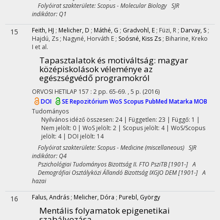
Folyóirat szakterülete: Scopus - Molecular Biology SJR
indikátor: Q1
Feith, HJ
;
Melicher, D
;
Máthé, G
;
Gradvohl, E
;
Füzi, R
;
Darvay, S
;
15
Hajdú, Zs
;
Nagyné, Horváth E
;
Soósné, Kiss Zs
;
Biharine, Kreko
I
et al.
Tapasztalatok és motiváltság: magyar
középiskolások véleménye az
egészségvédő programokról
ORVOSI HETILAP
157
:
2
pp. 65-69. , 5 p.
(2016)
DOI
SE Repozitórium
WoS
Scopus
PubMed
Matarka
MOB
Tudományos
Nyilvános idéző összesen: 24
| Független: 23 | Függő: 1 |
Nem jelölt: 0 | WoS jelölt: 2 | Scopus jelölt: 4 | WoS/Scopus
jelölt: 4 | DOI jelölt: 14
Folyóirat szakterülete: Scopus - Medicine (miscellaneous) SJR
indikátor: Q4
Pszichológiai Tudományos Bizottság II. FTO PsziTB [1901-] A
Demográfiai Osztályközi Állandó Bizottság IXGJO DEM [1901-] A
hazai
Falus, András
;
Melicher, Dóra
;
Purebl, György
16
Mentális folyamatok epigenetikai
szabályozása