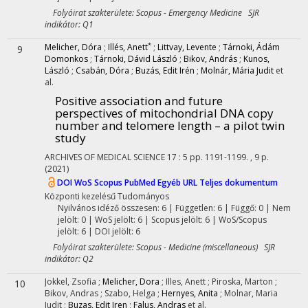
Folyóirat szakterülete: Scopus - Emergency Medicine SJR
indikátor: Q1
*
Melicher, Dóra
;
Illés, Anett
;
Littvay, Levente
;
Tárnoki, Ádám
9
Domonkos
;
Tárnoki, Dávid László
;
Bikov, András
;
Kunos,
László
;
Csabán, Dóra
;
Buzás, Edit Irén
;
Molnár, Mária Judit
et
al.
Positive association and future
perspectives of mitochondrial DNA copy
number and telomere length – a pilot twin
study
ARCHIVES OF MEDICAL SCIENCE
17
:
5
pp. 1191-1199. , 9 p.
(2021)
DOI
WoS
Scopus
PubMed
Egyéb URL
Teljes dokumentum
Központi kezelésű
Tudományos
Nyilvános idéző összesen: 6
| Független: 6 | Függő: 0 | Nem
jelölt: 0 | WoS jelölt: 6 | Scopus jelölt: 6 | WoS/Scopus
jelölt: 6 | DOI jelölt: 6
Folyóirat szakterülete: Scopus - Medicine (miscellaneous) SJR
indikátor: Q2
Jokkel, Zsofia
;
Melicher, Dora
;
Illes, Anett
;
Piroska, Marton
;
10
Bikov, Andras
;
Szabo, Helga
;
Hernyes, Anita
;
Molnar, Maria
Judit
;
Buzas, Edit Iren
;
Falus, Andras
et al.