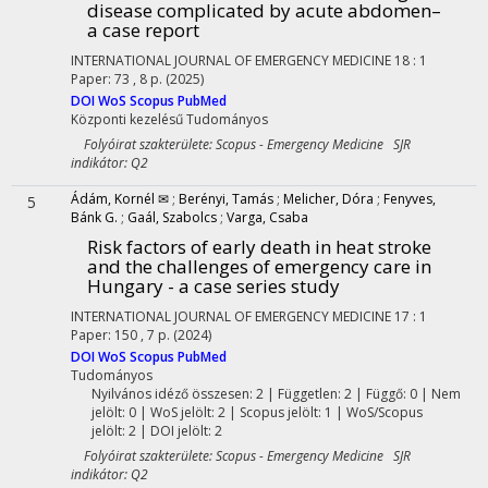
disease complicated by acute abdomen–
a case report
INTERNATIONAL JOURNAL OF EMERGENCY MEDICINE
18
:
1
Paper: 73 , 8 p.
(2025)
DOI
WoS
Scopus
PubMed
Központi kezelésű
Tudományos
Folyóirat szakterülete: Scopus - Emergency Medicine SJR
indikátor: Q2
Ádám, Kornél ✉
;
Berényi, Tamás
;
Melicher, Dóra
;
Fenyves,
5
Bánk G.
;
Gaál, Szabolcs
;
Varga, Csaba
Risk factors of early death in heat stroke
and the challenges of emergency care in
Hungary - a case series study
INTERNATIONAL JOURNAL OF EMERGENCY MEDICINE
17
:
1
Paper: 150 , 7 p.
(2024)
DOI
WoS
Scopus
PubMed
Tudományos
Nyilvános idéző összesen: 2
| Független: 2 | Függő: 0 | Nem
jelölt: 0 | WoS jelölt: 2 | Scopus jelölt: 1 | WoS/Scopus
jelölt: 2 | DOI jelölt: 2
Folyóirat szakterülete: Scopus - Emergency Medicine SJR
indikátor: Q2