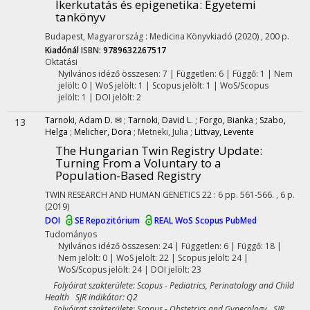
Ikerkutatás és epigenetika
: Egyetemi
tankönyv
Budapest, Magyarország :
Medicina Könyvkiadó
(2020)
,
200 p.
Kiadónál
ISBN:
9789632267517
Oktatási
Nyilvános idéző összesen: 7
| Független: 6 | Függő: 1 | Nem
jelölt: 0 | WoS jelölt: 1 | Scopus jelölt: 1 | WoS/Scopus
jelölt: 1 | DOI jelölt: 2
Tarnoki, Adam D. ✉
;
Tarnoki, David L.
;
Forgo, Bianka
;
Szabo,
13
Helga
;
Melicher, Dora
;
Metneki, Julia
;
Littvay, Levente
The Hungarian Twin Registry Update:
Turning From a Voluntary to a
Population-Based Registry
TWIN RESEARCH AND HUMAN GENETICS
22
:
6
pp. 561-566. , 6 p.
(2019)
DOI
SE Repozitórium
REAL
WoS
Scopus
PubMed
Tudományos
Nyilvános idéző összesen: 24
| Független: 6 | Függő: 18 |
Nem jelölt: 0 | WoS jelölt: 22 | Scopus jelölt: 24 |
WoS/Scopus jelölt: 24 | DOI jelölt: 23
Folyóirat szakterülete: Scopus - Pediatrics, Perinatology and Child
Health SJR indikátor: Q2
Folyóirat szakterülete: Scopus - Obstetrics and Gynecology SJR