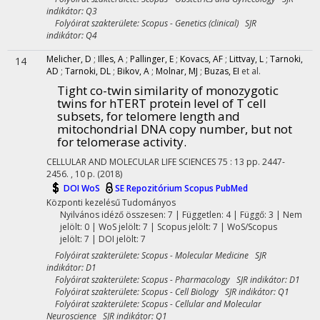
indikátor: Q3
Folyóirat szakterülete: Scopus - Genetics (clinical) SJR
indikátor: Q4
Melicher, D
;
Illes, A
;
Pallinger, E
;
Kovacs, AF
;
Littvay, L
;
Tarnoki,
14
AD
;
Tarnoki, DL
;
Bikov, A
;
Molnar, MJ
;
Buzas, EI
et al.
Tight co-twin similarity of monozygotic
twins for hTERT protein level of T cell
subsets, for telomere length and
mitochondrial DNA copy number, but not
for telomerase activity.
CELLULAR AND MOLECULAR LIFE SCIENCES
75
:
13
pp. 2447-
2456. , 10 p.
(2018)
DOI
WoS
SE Repozitórium
Scopus
PubMed
Központi kezelésű
Tudományos
Nyilvános idéző összesen: 7
| Független: 4 | Függő: 3 | Nem
jelölt: 0 | WoS jelölt: 7 | Scopus jelölt: 7 | WoS/Scopus
jelölt: 7 | DOI jelölt: 7
Folyóirat szakterülete: Scopus - Molecular Medicine SJR
indikátor: D1
Folyóirat szakterülete: Scopus - Pharmacology SJR indikátor: D1
Folyóirat szakterülete: Scopus - Cell Biology SJR indikátor: Q1
Folyóirat szakterülete: Scopus - Cellular and Molecular
Neuroscience SJR indikátor: Q1