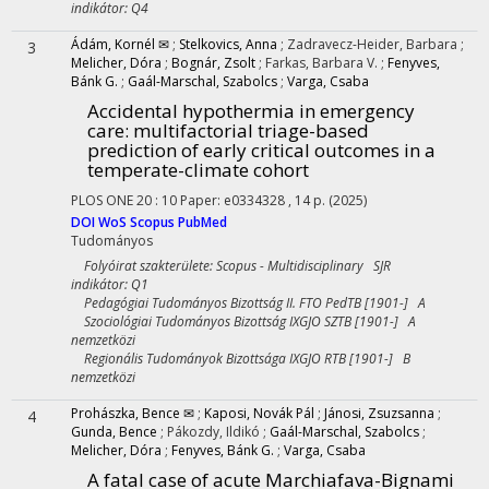
indikátor: Q4
Ádám, Kornél ✉
;
Stelkovics, Anna
;
Zadravecz-Heider, Barbara
;
3
Melicher, Dóra
;
Bognár, Zsolt
;
Farkas, Barbara V.
;
Fenyves,
Bánk G.
;
Gaál-Marschal, Szabolcs
;
Varga, Csaba
Accidental hypothermia in emergency
care: multifactorial triage-based
prediction of early critical outcomes in a
temperate-climate cohort
PLOS ONE
20
:
10
Paper: e0334328 , 14 p.
(2025)
DOI
WoS
Scopus
PubMed
Tudományos
Folyóirat szakterülete: Scopus - Multidisciplinary SJR
indikátor: Q1
Pedagógiai Tudományos Bizottság II. FTO PedTB [1901-] A
Szociológiai Tudományos Bizottság IXGJO SZTB [1901-] A
nemzetközi
Regionális Tudományok Bizottsága IXGJO RTB [1901-] B
nemzetközi
Prohászka, Bence ✉
;
Kaposi, Novák Pál
;
Jánosi, Zsuzsanna
;
4
Gunda, Bence
;
Pákozdy, Ildikó
;
Gaál-Marschal, Szabolcs
;
Melicher, Dóra
;
Fenyves, Bánk G.
;
Varga, Csaba
A fatal case of acute Marchiafava-Bignami