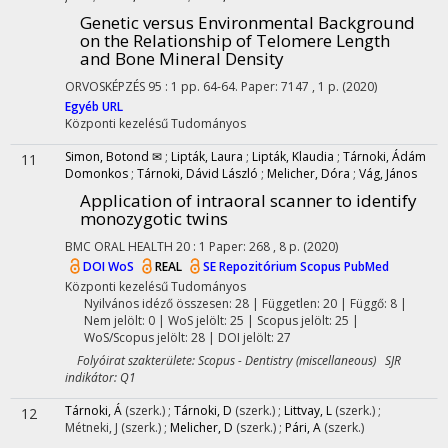
Genetic versus Environmental Background
on the Relationship of Telomere Length
and Bone Mineral Density
ORVOSKÉPZÉS
95
:
1
pp. 64-64. Paper: 7147 , 1 p.
(2020)
Egyéb URL
Központi kezelésű
Tudományos
Simon, Botond ✉
;
Lipták, Laura
;
Lipták, Klaudia
;
Tárnoki, Ádám
11
Domonkos
;
Tárnoki, Dávid László
;
Melicher, Dóra
;
Vág, János
Application of intraoral scanner to identify
monozygotic twins
BMC ORAL HEALTH
20
:
1
Paper: 268 , 8 p.
(2020)
DOI
WoS
REAL
SE Repozitórium
Scopus
PubMed
Központi kezelésű
Tudományos
Nyilvános idéző összesen: 28
| Független: 20 | Függő: 8 |
Nem jelölt: 0 | WoS jelölt: 25 | Scopus jelölt: 25 |
WoS/Scopus jelölt: 28 | DOI jelölt: 27
Folyóirat szakterülete: Scopus - Dentistry (miscellaneous) SJR
indikátor: Q1
Tárnoki, Á
(szerk.)
;
Tárnoki, D
(szerk.)
;
Littvay, L
(szerk.)
;
12
Métneki, J
(szerk.)
;
Melicher, D
(szerk.)
;
Pári, A
(szerk.)