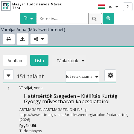
Magyar Tudományos Művek
hu
?
Tára
Váraljai Anna
(Művészettörténet)
Adatlap
Lista
Táblázatok
151 találat
Idézetek száma
Váraljai, Anna
1
Határsértők Szegeden – Kiállítás Kurtág
György művészbaráti kapcsolatairól
ARTMAGAZIN / ARTMAGAZIN ONLINE
-
p.
https://www.artmagazin.hu/articles/vendegtartalom/hatarsertok_s
(2026)
Egyéb URL
Tudományos