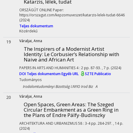
Katarzis, lélek, tudat
ORSZÁGÚT ONLINE
Paper:
https://orszagut.com/kepzomuveszet/katarzis-lelek-tudat-6646
(2024)
Teljes dokumentum
Közérdekű
Váraljai, Anna
19
The Inspirers of a Modernist Artist
Identity: Le Corbusier’s Relationship with
Naive and African Art
PAPERS IN ARTS AND HUMANITIES
4
:
2
pp. 87-93. , 7 p.
(2024)
DOI
Teljes dokumentum
Egyéb URL
SZTE Publicatio
Tudományos
Irodalomtudományi Bizottság I.NYIO Irod Biz A
Váraljai, Anna
20
Open Spaces, Green Areas: The Szeged
Circular Embankment as a Green Ring in
the Plans of Endre Pálfy-Budinszky
ARCHITEKTURA AND URBANIZMUS
58
:
3-4
pp. 284-297. , 14 p.
(2024)