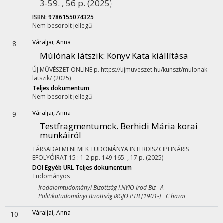
3-59. , 56 p.
(2025)
ISBN:
9786155074325
Nem besorolt jellegű
Váraljai, Anna
8
Múlónak látszik
: Könyv Kata kiállítása
ÚJ MŰVÉSZET ONLINE
p. https://ujmuveszet.hu/kunszt/mulonak-
latszik/
(2025)
Teljes dokumentum
Nem besorolt jellegű
Váraljai, Anna
9
Testfragmentumok. Berhidi Mária korai
munkáiról
TÁRSADALMI NEMEK TUDOMÁNYA INTERDISZCIPLINÁRIS
EFOLYÓIRAT
15
:
1-2
pp. 149-165. , 17 p.
(2025)
DOI
Egyéb URL
Teljes dokumentum
Tudományos
Irodalomtudományi Bizottság I.NYIO Irod Biz A
Politikatudományi Bizottság IXGJO PTB [1901-] C hazai
Váraljai, Anna
10