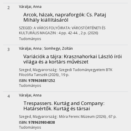
Váraljai, Anna
2
Arcok, házak, napraforgók
: Cs. Pataj
Mihály kiállításáról
SZEGED: A VÁROS FOLYÓIRATA: VÁROSTÖRTÉNETI ÉS
KULTURÁLIS MAGAZIN
:
4
pp. 42-44. , 2 p.
(2026)
Tudományos
Váraljai, Anna
;
Somhegyi, Zoltán
3
Variációk a tájra
: Krasznahorkai László írói
világa és a kortárs művészet
Szeged, Magyarország :
Szegedi Tudományegyetem BTK
Filozófia Tanszék
(2026)
,
19 p.
ISBN:
9789636881252
Tudományos
Váraljai, Anna
4
Trespassers. Kurtág and Company
:
Határsértők. Kurtág és társai
Szeged, Magyarország :
Móra Ferenc Múzeum
(2026)
,
67 p.
ISBN:
9789639804838
Tudományos