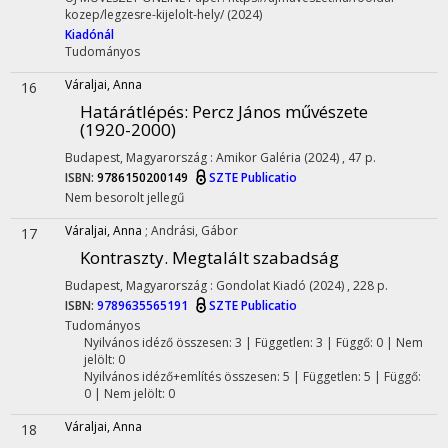
kozep/legzesre-kijelolt-hely/
(2024)
Kiadónál
Tudományos
Váraljai, Anna
16
Határátlépés
: Percz János művészete
(1920-2000)
Budapest, Magyarország :
Amikor Galéria
(2024)
,
47 p.
ISBN:
9786150200149
SZTE Publicatio
Nem besorolt jellegű
Váraljai, Anna
;
Andrási, Gábor
17
Kontraszty. Megtalált szabadság
Budapest, Magyarország :
Gondolat Kiadó
(2024)
,
228 p.
ISBN:
9789635565191
SZTE Publicatio
Tudományos
Nyilvános idéző összesen: 3
| Független: 3 | Függő: 0 | Nem
jelölt: 0
Nyilvános idéző+említés összesen: 5
| Független: 5 | Függő:
0 | Nem jelölt: 0
Váraljai, Anna
18