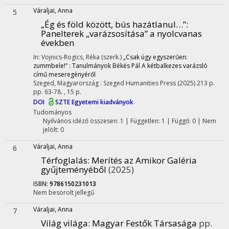
Váraljai, Anna
5
„Ég és föld között, bús hazátlanul…”
:
Panelterek „varázsosítása” a nyolcvanas
években
In: Vojnics-Rogics, Réka (szerk.)
„Csak úgy egyszerűen:
zummbele!” : Tanulmányok Békés Pál A kétbalkezes varázsló
című meseregényéről
Szeged, Magyarország :
Szeged Humanities Press
(2025)
213 p.
pp. 63-78. , 15 p.
DOI
SZTE Egyetemi kiadványok
Tudományos
Nyilvános idéző összesen: 1
| Független: 1 | Függő: 0 | Nem
jelölt: 0
Váraljai, Anna
6
Térfoglalás
: Merítés az Amikor Galéria
gyűjteményéből
(2025)
ISBN:
9786150231013
Nem besorolt jellegű
Váraljai, Anna
7
Világ világa
: Magyar Festők Társasága
pp.