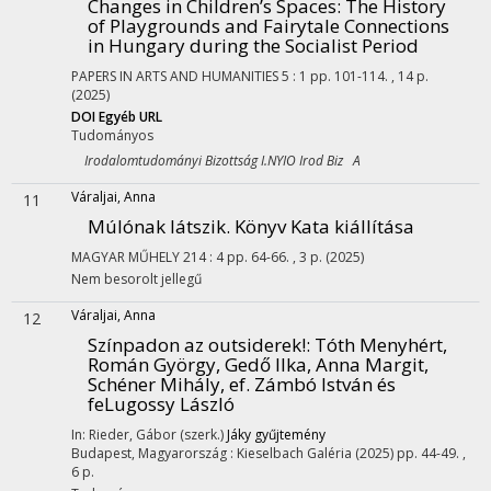
Changes in Children’s Spaces: The History
of Playgrounds and Fairytale Connections
in Hungary during the Socialist Period
PAPERS IN ARTS AND HUMANITIES
5
:
1
pp. 101-114. , 14 p.
(2025)
DOI
Egyéb URL
Tudományos
Irodalomtudományi Bizottság I.NYIO Irod Biz A
Váraljai, Anna
11
Múlónak látszik. Könyv Kata kiállítása
MAGYAR MŰHELY
214
:
4
pp. 64-66. , 3 p.
(2025)
Nem besorolt jellegű
Váraljai, Anna
12
Színpadon az outsiderek!
: Tóth Menyhért,
Román György, Gedő Ilka, Anna Margit,
Schéner Mihály, ef. Zámbó István és
feLugossy László
In: Rieder, Gábor (szerk.)
Jáky gyűjtemény
Budapest, Magyarország :
Kieselbach Galéria
(2025)
pp. 44-49. ,
6 p.