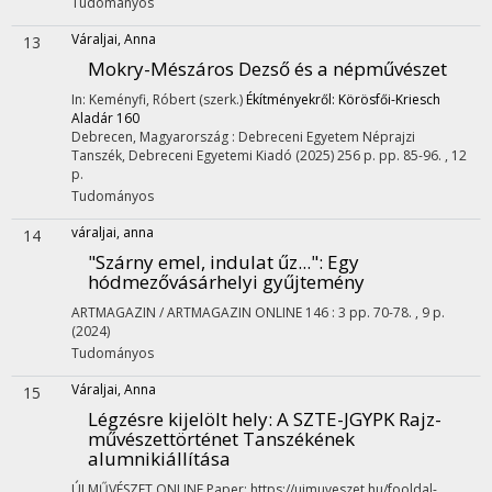
Tudományos
Váraljai, Anna
13
Mokry-Mészáros Dezső és a népművészet
In: Keményfi, Róbert (szerk.)
Ékítményekről: Körösfői-Kriesch
Aladár 160
Debrecen, Magyarország :
Debreceni Egyetem Néprajzi
Tanszék
,
Debreceni Egyetemi Kiadó
(2025)
256 p.
pp. 85-96. , 12
p.
Tudományos
váraljai, anna
14
"Szárny emel, indulat űz..."
: Egy
hódmezővásárhelyi gyűjtemény
ARTMAGAZIN / ARTMAGAZIN ONLINE
146
:
3
pp. 70-78. , 9 p.
(2024)
Tudományos
Váraljai, Anna
15
Légzésre kijelölt hely
: A SZTE-JGYPK Rajz-
művészettörténet Tanszékének
alumnikiállítása
ÚJ MŰVÉSZET ONLINE
Paper: https://ujmuveszet.hu/fooldal-