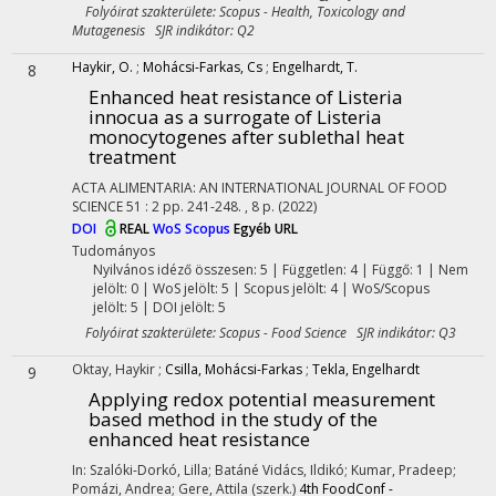
Folyóirat szakterülete: Scopus - Health, Toxicology and
Mutagenesis SJR indikátor: Q2
Haykir, O.
;
Mohácsi-Farkas, Cs
;
Engelhardt, T.
8
Enhanced heat resistance of Listeria
innocua as a surrogate of Listeria
monocytogenes after sublethal heat
treatment
ACTA ALIMENTARIA: AN INTERNATIONAL JOURNAL OF FOOD
SCIENCE
51
:
2
pp. 241-248. , 8 p.
(2022)
DOI
REAL
WoS
Scopus
Egyéb URL
Tudományos
Nyilvános idéző összesen: 5
| Független: 4 | Függő: 1 | Nem
jelölt: 0 | WoS jelölt: 5 | Scopus jelölt: 4 | WoS/Scopus
jelölt: 5 | DOI jelölt: 5
Folyóirat szakterülete: Scopus - Food Science SJR indikátor: Q3
Oktay, Haykir
;
Csilla, Mohácsi-Farkas
;
Tekla, Engelhardt
9
Applying redox potential measurement
based method in the study of the
enhanced heat resistance
In: Szalóki-Dorkó, Lilla; Batáné Vidács, Ildikó; Kumar, Pradeep;
Pomázi, Andrea; Gere, Attila (szerk.)
4th FoodConf -