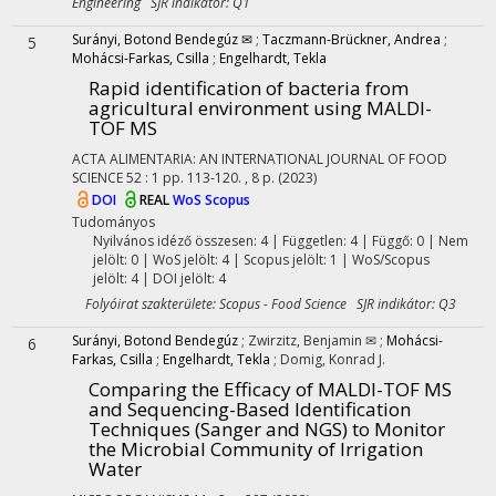
Engineering SJR indikátor: Q1
Surányi, Botond Bendegúz ✉
;
Taczmann-Brückner, Andrea
;
5
Mohácsi-Farkas, Csilla
;
Engelhardt, Tekla
Rapid identification of bacteria from
agricultural environment using MALDI-
TOF MS
ACTA ALIMENTARIA: AN INTERNATIONAL JOURNAL OF FOOD
SCIENCE
52
:
1
pp. 113-120. , 8 p.
(2023)
DOI
REAL
WoS
Scopus
Tudományos
Nyilvános idéző összesen: 4
| Független: 4 | Függő: 0 | Nem
jelölt: 0 | WoS jelölt: 4 | Scopus jelölt: 1 | WoS/Scopus
jelölt: 4 | DOI jelölt: 4
Folyóirat szakterülete: Scopus - Food Science SJR indikátor: Q3
Surányi, Botond Bendegúz
;
Zwirzitz, Benjamin ✉
;
Mohácsi-
6
Farkas, Csilla
;
Engelhardt, Tekla
;
Domig, Konrad J.
Comparing the Efficacy of MALDI-TOF MS
and Sequencing-Based Identification
Techniques (Sanger and NGS) to Monitor
the Microbial Community of Irrigation
Water