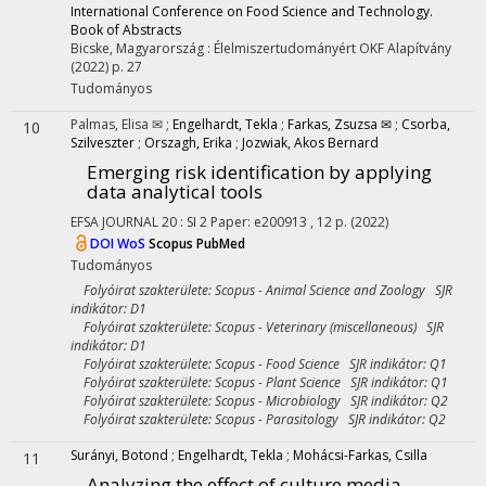
International Conference on Food Science and Technology.
Book of Abstracts
Bicske, Magyarország :
Élelmiszertudományért OKF Alapítvány
(2022)
p. 27
Tudományos
Palmas, Elisa ✉
;
Engelhardt, Tekla
;
Farkas, Zsuzsa ✉
;
Csorba,
10
Szilveszter
;
Orszagh, Erika
;
Jozwiak, Akos Bernard
Emerging risk identification by applying
data analytical tools
EFSA JOURNAL
20
:
SI 2
Paper: e200913 , 12 p.
(2022)
DOI
WoS
Scopus
PubMed
Tudományos
Folyóirat szakterülete: Scopus - Animal Science and Zoology SJR
indikátor: D1
Folyóirat szakterülete: Scopus - Veterinary (miscellaneous) SJR
indikátor: D1
Folyóirat szakterülete: Scopus - Food Science SJR indikátor: Q1
Folyóirat szakterülete: Scopus - Plant Science SJR indikátor: Q1
Folyóirat szakterülete: Scopus - Microbiology SJR indikátor: Q2
Folyóirat szakterülete: Scopus - Parasitology SJR indikátor: Q2
Surányi, Botond
;
Engelhardt, Tekla
;
Mohácsi-Farkas, Csilla
11
Analyzing the effect of culture media