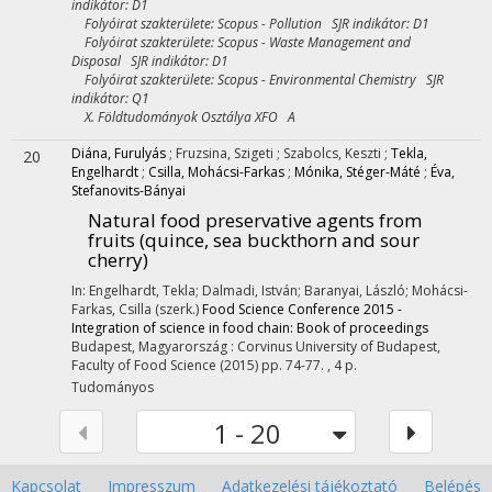
indikátor: D1
Folyóirat szakterülete: Scopus - Pollution SJR indikátor: D1
Folyóirat szakterülete: Scopus - Waste Management and
Disposal SJR indikátor: D1
Folyóirat szakterülete: Scopus - Environmental Chemistry SJR
indikátor: Q1
X. Földtudományok Osztálya XFO A
Diána, Furulyás
;
Fruzsina, Szigeti
;
Szabolcs, Keszti
;
Tekla,
20
Engelhardt
;
Csilla, Mohácsi-Farkas
;
Mónika, Stéger-Máté
;
Éva,
Stefanovits-Bányai
Natural food preservative agents from
fruits (quince, sea buckthorn and sour
cherry)
In: Engelhardt, Tekla; Dalmadi, István; Baranyai, László; Mohácsi-
Farkas, Csilla (szerk.)
Food Science Conference 2015 -
Integration of science in food chain: Book of proceedings
Budapest, Magyarország :
Corvinus University of Budapest,
Faculty of Food Science
(2015)
pp. 74-77. , 4 p.
Tudományos
1 - 20
Kapcsolat
Impresszum
Adatkezelési tájékoztató
Belépés