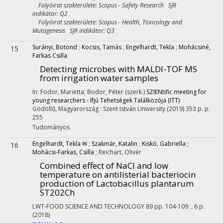
Folyóirat szakterülete: Scopus - Safety Research SJR
indikátor: Q2
Folyóirat szakterülete: Scopus - Health, Toxicology and
Mutagenesis SJR indikátor: Q3
Surányi, Botond
;
Kocsis, Tamás
;
Engelhardt, Tekla
;
Mohácsiné,
15
Farkas Csilla
Detecting microbes with MALDI-TOF MS
from irrigation water samples
In: Fodor, Marietta; Bodor, Péter (szerk.)
SZIENtific meeting for
young researchers - Ifjú Tehetségek Találkozója (ITT)
Gödöllő, Magyarország :
Szent István University
(2019)
353 p.
p.
255
Tudományos
Engelhardt, Tekla ✉
;
Szakmár, Katalin
;
Kiskó, Gabriella
;
16
Mohácsi-Farkas, Csilla
;
Reichart, Olivér
Combined effect of NaCl and low
temperature on antilisterial bacteriocin
production of Lactobacillus plantarum
ST202Ch
LWT-FOOD SCIENCE AND TECHNOLOGY
89
pp. 104-109. , 6 p.
(2018)