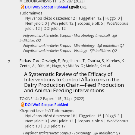
MICROORGANISMS
11
:
2
p. 287
(2023)
DOI
WoS
Scopus
PubMed
Egyéb URL
Tudományos
Nyilvános idéző összesen: 12
| Független: 12 | Függő: 0 |
Nem jelölt: 0 | WoS jelölt: 12 | Scopus jelölt: 5 | WoS/Scopus
jelölt: 12 | DOI jelölt: 12
Folyóirat szakterülete: Scopus - Microbiology (medical) SJR
indikátor: Q2
Folyóirat szakterülete: Scopus - Microbiology SJR indikátor: Q2
Folyóirat szakterülete: Scopus - Virology SJR indikátor: Q2
Farkas, Z ✉
;
Országh, E
;
Engelhardt, T
;
Csorba, S
;
Kerekes, K
;
7
Zentai, A
;
Süth, M
;
Nagy, A
;
Miklós, G
;
Molnár, K
et al.
A Systematic Review of the Efficacy of
Interventions to Control Aflatoxins in the
Dairy Production Chain—Feed Production
and Animal Feeding Interventions
TOXINS
14
:
2
Paper: 115 , 34 p.
(2022)
DOI
WoS
Scopus
PubMed
Központi kezelésű
Tudományos
Nyilvános idéző összesen: 18
| Független: 15 | Függő: 3 |
Nem jelölt: 0 | WoS jelölt: 13 | Scopus jelölt: 9 | WoS/Scopus
jelölt: 13 | DOI jelölt: 17
Folyóirat szakterülete: Scopus - Toxicology SJR indikátor: Q1