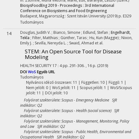
In: Zsomné, Muha Viktória; Márki, Edit; Baranyai, László (szerk.)
BiosysFoodEng 2019 - Proceedings : 3rd International
Conference on Biosystems and Food Engineering
Budapest, Magyarország :
Szent István University
(2019)
p. E329
Tudományos
Douglas, Judith V.
;
Bianco, Simone
;
Edlund, Stefan
;
Engelhardt,
14
Tekla
;
Filter, Matthias
;
Günther, Taras
;
Hu, Kun (Maggie)
;
Nixon,
Emily J.
;
Sevilla, Nereyda L.
;
Swaid, Ahmad
et al.
STEM: An Open Source Tool for Disease
Modeling
HEALTH SECURITY
17
:
4
pp. 291-306. , 16 p.
(2019)
DOI
WoS
Egyéb URL
Tudományos
Nyilvános idéző összesen: 11
| Független: 10 | Függő: 1 |
Nem jelölt: 0 | WoS jelölt: 11 | Scopus jelölt: 1 | WoS/Scopus
jelölt: 11 | DOI jelölt: 10
Folyóirat szakterülete: Scopus - Emergency Medicine SJR
indikátor: Q2
Folyóirat szakterülete: Scopus - Health (social science) SJR
indikátor: Q2
Folyóirat szakterülete: Scopus - Management, Monitoring, Policy
and Law SJR indikátor: Q2
Folyóirat szakterülete: Scopus - Public Health, Environmental and
Occupational Health SJR indikátor: Q2