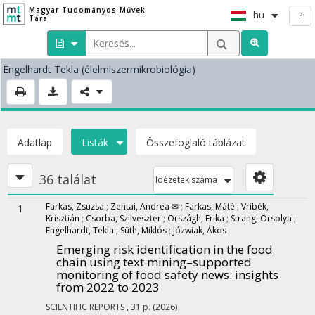
Magyar Tudományos Művek
hu
?
Tára
Engelhardt Tekla
(élelmiszermikrobiológia)
Adatlap
Listák
Összefoglaló táblázat
36 találat
Idézetek száma
Farkas, Zsuzsa
;
Zentai, Andrea ✉
;
Farkas, Máté
;
Vribék,
1
Krisztián
;
Csorba, Szilveszter
;
Országh, Erika
;
Strang, Orsolya
;
Engelhardt, Tekla
;
Süth, Miklós
;
Józwiak, Ákos
Emerging risk identification in the food
chain using text mining–supported
monitoring of food safety news: insights
from 2022 to 2023
SCIENTIFIC REPORTS
, 31 p.
(2026)