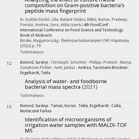
composition on Gram-positive bacteria’s
peptide mass fingerprint
In: Szalóki-Dorkó, Lilla; Batáné Vidács, Ildikó; Kumar, Pradeep;
Pomázi, Andrea; Gere, Attila (szerk.)
4th FoodConf -
International Conference on Food Science and Technology.
Book of Abstracts
Bicske, Magyarország :
Élelmiszertudományért OKF Alapítvány
(2022)
p. 79
Tudományos
Botond, Surányi
;
Christoph, Schönher
;
Philipp, Proksch
;
Marija,
12
Zunabovic-Pichler
;
Ivett, Juhász
;
Andrea, Taczmann-Brückner
;
Engelhardt, Tekla
Analysis of water- and foodborne
bacterial mass spectra
(2021)
Tudományos
Botond, Surányi
;
Tamás, Kocsis
;
Tekla, Engelhardt
;
Csilla,
13
Mohácsiné Farkas
Identification of microorganisms of
irrigation water samples with MALDI-TOF
MS