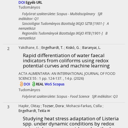
DOI
Egyéb URL
Tudományos
Folyóirat szakterülete: Scopus - Multidisciplinary SJR
indikátor: Q1
Szociológiai Tudományos Bizottság IXGJO SZTB [1901-] A
nemzetközi
Regionális Tudományok Bizottsága IXGJO RTB [1901-] B
nemzetközi
Yakdhane, E.
;
Engelhardt, T.
;
Kiskó, G.
;
Baranyai, L.
2
Rapid differentiation of water faecal
indicators from coliforms using redox
potential curves and machine learning
ACTA ALIMENTARIA: AN INTERNATIONAL JOURNAL OF FOOD
SCIENCE
55
:
1
pp. 124-137. , 14 p.
(2026)
DOI
REAL
WoS
Scopus
Tudományos
Folyóirat szakterülete: Scopus - Food Science SJR indikátor: Q3
Haykir, Oktay
;
Tozser, Dora
;
Mohacsi-Farkas, Csilla
;
3
Engelhardt, Tekla ✉
Studying heat stress adaptation of Listeria
spp. under dynamic conditions by redox