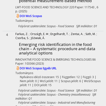
potential measurement-based method
LWT-FOOD SCIENCE AND TECHNOLOGY
220
Paper: 117543 , 6
p.
(2025)
DOI
WoS
Scopus
Tudományos
Folyóirat szakterülete: Scopus - Food Science SJR indikátor: D1
Farkas, Z.
;
Országh, E. ✉
;
Engelhardt, T.
;
Zentai, A.
;
Süth, M.
;
4
Csorba, S.
;
Jóźwiak, Á.
Emerging risk identification in the food
chain – A systematic procedure and data
analytical options
INNOVATIVE FOOD SCIENCE & EMERGING TECHNOLOGIES
86
Paper: 103366
(2023)
DOI
WoS
Scopus
Egyéb URL
Tudományos
Nyilvános idéző összesen: 15
| Független: 12 | Függő: 3 |
Nem jelölt: 0 | WoS jelölt: 11 | Scopus jelölt: 6 | WoS/Scopus
jelölt: 11 | DOI jelölt: 15
Folyóirat szakterülete: Scopus - Food Science SJR indikátor: D1
Folyóirat szakterülete: Scopus - Chemistry (miscellaneous) SJR
indikátor: Q1
Folyóirat szakterülete: Scopus - Industrial and Manufacturing