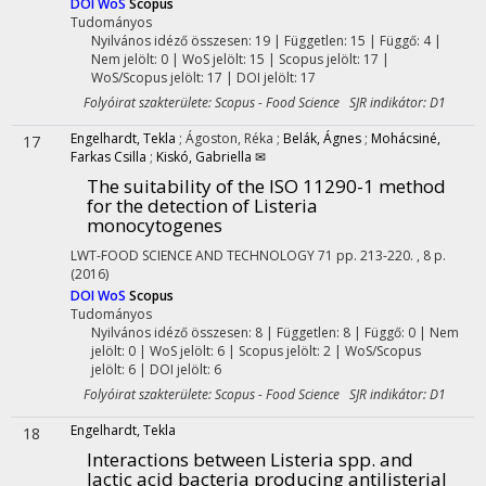
DOI
WoS
Scopus
Tudományos
Nyilvános idéző összesen: 19
| Független: 15 | Függő: 4 |
Nem jelölt: 0 | WoS jelölt: 15 | Scopus jelölt: 17 |
WoS/Scopus jelölt: 17 | DOI jelölt: 17
Folyóirat szakterülete: Scopus - Food Science SJR indikátor: D1
Engelhardt, Tekla
;
Ágoston, Réka
;
Belák, Ágnes
;
Mohácsiné,
17
Farkas Csilla
;
Kiskó, Gabriella ✉
The suitability of the ISO 11290-1 method
for the detection of Listeria
monocytogenes
LWT-FOOD SCIENCE AND TECHNOLOGY
71
pp. 213-220. , 8 p.
(2016)
DOI
WoS
Scopus
Tudományos
Nyilvános idéző összesen: 8
| Független: 8 | Függő: 0 | Nem
jelölt: 0 | WoS jelölt: 6 | Scopus jelölt: 2 | WoS/Scopus
jelölt: 6 | DOI jelölt: 6
Folyóirat szakterülete: Scopus - Food Science SJR indikátor: D1
Engelhardt, Tekla
18
Interactions between Listeria spp. and
lactic acid bacteria producing antilisterial