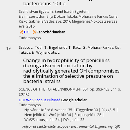
bacteriocins
104 p.
Szent István Egyetem
,
Szent István Egyetem,
Élelmiszertudományi Doktori Iskola,
Mohácsiné Farkas Csilla
;
Kiskó Gabriella
Védés éve: 2016
Megjelenés/Fokozatszerzés
éve: 2016
DOI
Repozitóriumban
Tudományos
Szabó, L
;
Tóth, T
;
Engelhardt, T
;
Rácz, G
;
Mohácsi-Farkas, Cs
;
19
Takács, E
;
Wojnárovits, L
Change in hydrophilicity of penicillins
during advanced oxidation by
radiolytically generated OH compromises
the elimination of selective pressure on
bacterial strains
SCIENCE OF THE TOTAL ENVIRONMENT
551
pp. 393-403. , 11 p.
(2016)
DOI
WoS
Scopus
PubMed
Google scholar
Tudományos
Nyilvános idéző összesen: 35
| Független: 30 | Függő: 5 |
Nem jelölt: 0 | WoS jelölt: 34 | Scopus jelölt: 28 |
WoS/Scopus jelölt: 34 | DOI jelölt: 33
Folyóirat szakterülete: Scopus - Environmental Engineering SJR