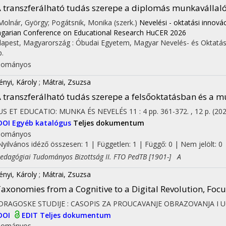
 transzferálható tudás szerepe a diplomás munkavállal
 Molnár, György; Pogátsnik, Monika (szerk.)
Nevelési - oktatási innová
garian Conference on Educational Research HuCER 2026
apest, Magyarország :
Óbudai Egyetem
,
Magyar Nevelés- és Oktatás
p.
dományos
ényi, Károly
;
Mátrai, Zsuzsa
 transzferálható tudás szerepe a felsőoktatásban és a 
US ET EDUCATIO: MUNKA ÉS NEVELÉS
11
:
4
pp. 361-372. , 12 p.
(20
DOI
Egyéb katalógus
Teljes dokumentum
dományos
Nyilvános idéző összesen: 1
| Független: 1 | Függő: 0 | Nem jelölt: 0 |
agógiai Tudományos Bizottság II. FTO PedTB [1901-] A
ényi, Károly
;
Mátrai, Zsuzsa
axonomies from a Cognitive to a Digital Revolution, Focu
DRAGOSKE STUDIJE : CASOPIS ZA PROUCAVANJE OBRAZOVANJA I 
DOI
EDIT
Teljes dokumentum
dományos