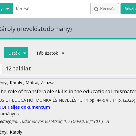
ny
Keresés
Részl
Károly
(neveléstudomány)
Listák
Táblázatok
12 találat
ényi, Károly
;
Mátrai, Zsuzsa
he role of transferable skills in the educational misma
US ET EDUCATIO: MUNKA ÉS NEVELÉS
13
:
1
pp. 44-54. , 11 p.
(2026)
DOI
Teljes dokumentum
dományos
agógiai Tudományos Bizottság II. FTO PedTB [1901-] A
ényi, Károly