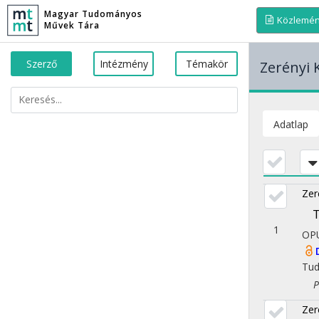
Magyar Tudományos
Közlemé
Művek Tára
Szerző
Intézmény
Témakör
Zerényi 
Adatlap
Zer
T
1
OP
Tu
Ped
Zer