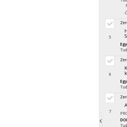
Óko
Zer
H
5
5
Eg
Tu
Zer
K
k
6
Eg
Tu
Zer
A
7
PR
DO
Tu