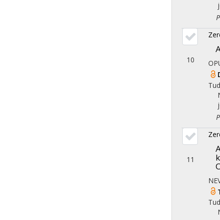
Ped
Zer
A
10
OP
Tu
Ped
Zer
A
k
11
O
NE
Tu