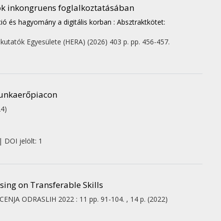
ók inkongruens foglalkoztatásában
ció és hagyomány a digitális korban : Absztraktkötet:
kutatók Egyesülete (HERA)
(2026)
403 p.
pp. 456-457.
munkaerőpiacon
24)
 DOI jelölt: 1
sing on Transferable Skills
UCENJA ODRASLIH
2022
:
11
pp. 91-104. , 14 p.
(2022)