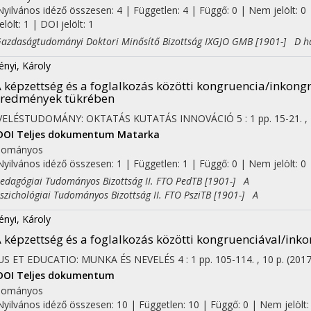
Nyilvános idéző összesen: 4
| Független: 4 | Függő: 0 | Nem jelölt: 0 
on
jelölt: 1 | DOI jelölt: 1
daságtudományi Doktori Minősítő Bizottság IXGJO GMB [1901-] D h
ényi, Károly
 képzettség és a foglalkozás közötti kongruencia/inkong
eredmények tükrében
VELÉSTUDOMÁNY: OKTATÁS KUTATÁS INNOVÁCIÓ
5
:
1
pp. 15-21. ,
DOI
Teljes dokumentum
Matarka
dományos
Nyilvános idéző összesen: 1
| Független: 1 | Függő: 0 | Nem jelölt: 0 |
agógiai Tudományos Bizottság II. FTO PedTB [1901-] A
ichológiai Tudományos Bizottság II. FTO PsziTB [1901-] A
ényi, Károly
 képzettség és a foglalkozás közötti kongruenciával/ink
US ET EDUCATIO: MUNKA ÉS NEVELÉS
4
:
1
pp. 105-114. , 10 p.
(2017
DOI
Teljes dokumentum
dományos
Nyilvános idéző összesen: 10
| Független: 10 | Függő: 0 | Nem jelölt: