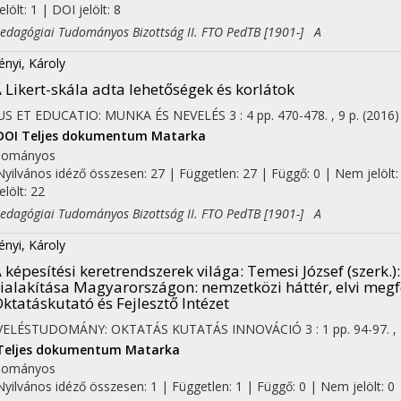
jelölt: 1 | DOI jelölt: 8
agógiai Tudományos Bizottság II. FTO PedTB [1901-] A
ényi, Károly
 Likert-skála adta lehetőségek és korlátok
US ET EDUCATIO: MUNKA ÉS NEVELÉS
3
:
4
pp. 470-478. , 9 p.
(2016)
DOI
Teljes dokumentum
Matarka
dományos
Nyilvános idéző összesen: 27
| Független: 27 | Függő: 0 | Nem jelölt: 
jelölt: 22
agógiai Tudományos Bizottság II. FTO PedTB [1901-] A
ényi, Károly
 képesítési keretrendszerek világa
: Temesi József (szerk.
ialakítása Magyarországon: nemzetközi háttér, elvi megf
ktatáskutató és Fejlesztő Intézet
VELÉSTUDOMÁNY: OKTATÁS KUTATÁS INNOVÁCIÓ
3
:
1
pp. 94-97. ,
Teljes dokumentum
Matarka
dományos
Nyilvános idéző összesen: 1
| Független: 1 | Függő: 0 | Nem jelölt: 0