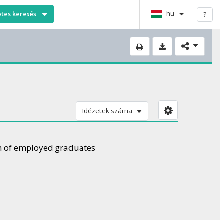
hu
etes keresés
?
Idézetek száma
tch of employed graduates