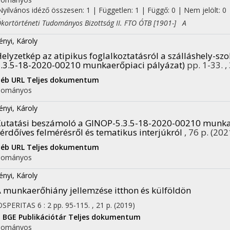
Nyilvános idéző összesen: 1
| Független: 1 | Függő: 0 | Nem jelölt: 0 |
rtörténeti Tudományos Bizottság II. FTO ÓTB [1901-] A
ényi, Károly
elyzetkép az atipikus foglalkoztatásról a szálláshely-szo
.3.5-18-2020-00210 munkaerőpiaci pályázat)
pp. 1-33. ,
yéb URL
Teljes dokumentum
dományos
ényi, Károly
utatási beszámoló a GINOP-5.3.5-18-2020-00210 munka
érdőíves felmérésről és tematikus interjúkról
, 76 p.
(202
yéb URL
Teljes dokumentum
dományos
ényi, Károly
 munkaerőhiány jellemzése itthon és külföldön
OSPERITAS
6
:
2
pp. 95-115. , 21 p.
(2019)
I
BGE Publikációtár
Teljes dokumentum
dományos