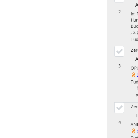
A
2
In:
Hun
Bud
, 2 
Tu
Zer
A
3
OP
Tu
Ped
Zer
T
4
AN
Tu