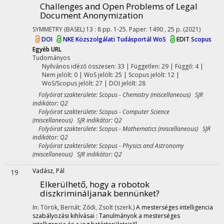
Challenges and Open Problems of Legal
Document Anonymization
SYMMETRY (BASEL)
13
:
8
pp. 1-25. Paper: 1490 , 25 p.
(2021)
DOI
NKE Közszolgálati Tudásportál
WoS
EDIT
Scopus
Egyéb URL
Tudományos
Nyilvános idéző összesen: 33
| Független: 29 | Függő: 4 |
Nem jelölt: 0 | WoS jelölt: 25 | Scopus jelölt: 12 |
WoS/Scopus jelölt: 27 | DOI jelölt: 28
Folyóirat szakterülete: Scopus - Chemistry (miscellaneous) SJR
indikátor: Q2
Folyóirat szakterülete: Scopus - Computer Science
(miscellaneous) SJR indikátor: Q2
Folyóirat szakterülete: Scopus - Mathematics (miscellaneous) SJR
indikátor: Q2
Folyóirat szakterülete: Scopus - Physics and Astronomy
(miscellaneous) SJR indikátor: Q2
Vadász, Pál
19
Elkerülhető, hogy a robotok
diszkrimináljanak bennünket?
In: Török, Bernát; Ződi, Zsolt (szerk.)
A mesterséges intelligencia
szabályozási kihívásai : Tanulmányok a mesterséges