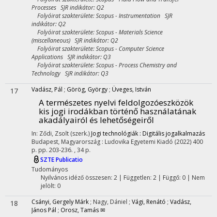
Processes SJR indikátor: Q2
Folyóirat szakterülete: Scopus - Instrumentation SJR
indikátor: Q2
Folyóirat szakterülete: Scopus - Materials Science
(miscellaneous) SJR indikátor: Q2
Folyóirat szakterülete: Scopus - Computer Science
Applications SJR indikátor: Q3
Folyóirat szakterülete: Scopus - Process Chemistry and
Technology SJR indikátor: Q3
Vadász, Pál
;
Görög, György
;
Üveges, István
17
A természetes nyelvi feldolgozóeszközök
kis jogi irodákban történő használatának
akadályairól és lehetőségeiről
In: Ződi, Zsolt (szerk.)
Jogi technológiák : Digitális jogalkalmazás
Budapest, Magyarország :
Ludovika Egyetemi Kiadó
(2022)
400
p.
pp. 203-236. , 34 p.
SZTE Publicatio
Tudományos
Nyilvános idéző összesen: 2
| Független: 2 | Függő: 0 | Nem
jelölt: 0
Csányi, Gergely Márk
;
Nagy, Dániel
;
Vági, Renátó
;
Vadász,
18
János Pál
;
Orosz, Tamás ✉