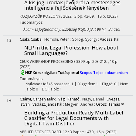
A kis jogi irodák jövőjéről a mesterséges
intelligencia fejlődésének fényében
KÖZJEGYZŐK KÖZLÖNYE
2022
:
3
pp. 42-59. , 18 p.
(2023)
Tudományos
Állam- és Jogtudományi Bizottság IXGJO ÁJB [1901-] B hazai
Csáki, Csaba
;
Homoki, Péter
;
Görög, György
;
Vadász, Pál
13
NLP in the Legal Profession
: How about
Small Languages?
CEUR WORKSHOP PROCEEDINGS
3399
pp. 203-212. , 10 p.
(2022)
NKE Közszolgálati Tudásportál
Scopus
Teljes dokumentum
Tudományos
Nyilvános idéző összesen: 1
| Független: 1 | Függő: 0 | Nem
jelölt: 0 | DOI jelölt: 1
Csányi, Gergely Márk
;
Vági, Renátó
;
Nagy, Dániel
;
Üveges,
14
István
;
Vadász, János Pál
;
Megyeri, Andrea
;
Orosz, Tamás ✉
Building a Production-Ready Multi-Label
Classifier for Legal Documents with
Digital-Twin-Distiller
APPLIED SCIENCES-BASEL
12
:
3
Paper: 1470 , 16 p.
(2022)