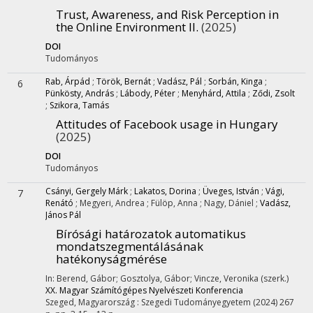
Trust, Awareness, and Risk Perception in
the Online Environment II.
(2025)
DOI
Tudományos
Rab, Árpád
;
Török, Bernát
;
Vadász, Pál
;
Sorbán, Kinga
;
6
Pünkösty, András
;
Lábody, Péter
;
Menyhárd, Attila
;
Ződi, Zsolt
;
Szikora, Tamás
Attitudes of Facebook usage in Hungary
(2025)
DOI
Tudományos
Csányi, Gergely Márk
;
Lakatos, Dorina
;
Üveges, István
;
Vági,
7
Renátó
;
Megyeri, Andrea
;
Fülöp, Anna
;
Nagy, Dániel
;
Vadász,
János Pál
Bírósági határozatok automatikus
mondatszegmentálásának
hatékonyságmérése
In: Berend, Gábor; Gosztolya, Gábor; Vincze, Veronika (szerk.)
XX. Magyar Számítógépes Nyelvészeti Konferencia
Szeged, Magyarország :
Szegedi Tudományegyetem
(2024)
267