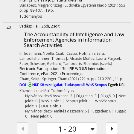
intelligencia és a jog határterületeiről
Budapest, Magyarország :
Ludovika Egyetemi Kiadó
(2021)
553
p.
pp. 89-107. , 19 p.
Tudományos
Vadász, Pál
;
Ződi, Zsolt
20
The Accountability of Intelligence and Law
Enforcement Agencies in Information
Search Activities
In: Edelmann, Noella; Csáki, Csaba; Hofmann, Sara;
Lampoltshammer, Thomas J.; Alcaide Muñoz, Laura; Parycek,
Peter; Schwabe, Gerhard; Tambouris, Efthimios (szerk.)
Electronic Participation: 13th IFIP WG 8.5 International
Conference, ePart 2021 : Proceedings
Cham, Svájc :
Springer Cham
(2021)
221 p.
pp. 210-220. , 11 p.
DOI
NKE Közszolgálati Tudásportál
WoS
Scopus
Egyéb URL
Központi kezelésű
Tudományos
Nyilvános idéző összesen: 3
| Független: 3 | Függő: 0 | Nem
jelölt: 0 | WoS jelölt: 1 | Scopus jelölt: 1 | WoS/Scopus
jelölt: 1 | DOI jelölt: 3
Nyilvános idéző+említés összesen: 6
| Független: 6 | Függő:
0 | Nem jelölt: 0
1 - 20