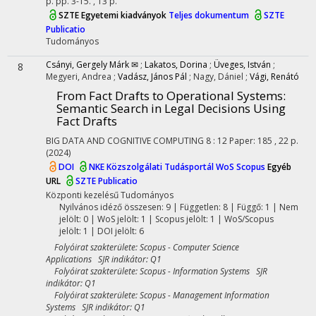
p.
pp. 3-15. , 13 p.
SZTE Egyetemi kiadványok
Teljes dokumentum
SZTE
Publicatio
Tudományos
Csányi, Gergely Márk ✉
;
Lakatos, Dorina
;
Üveges, István
;
8
Megyeri, Andrea
;
Vadász, János Pál
;
Nagy, Dániel
;
Vági, Renátó
From Fact Drafts to Operational Systems:
Semantic Search in Legal Decisions Using
Fact Drafts
BIG DATA AND COGNITIVE COMPUTING
8
:
12
Paper: 185 , 22 p.
(2024)
DOI
NKE Közszolgálati Tudásportál
WoS
Scopus
Egyéb
URL
SZTE Publicatio
Központi kezelésű
Tudományos
Nyilvános idéző összesen: 9
| Független: 8 | Függő: 1 | Nem
jelölt: 0 | WoS jelölt: 1 | Scopus jelölt: 1 | WoS/Scopus
jelölt: 1 | DOI jelölt: 6
Folyóirat szakterülete: Scopus - Computer Science
Applications SJR indikátor: Q1
Folyóirat szakterülete: Scopus - Information Systems SJR
indikátor: Q1
Folyóirat szakterülete: Scopus - Management Information
Systems SJR indikátor: Q1