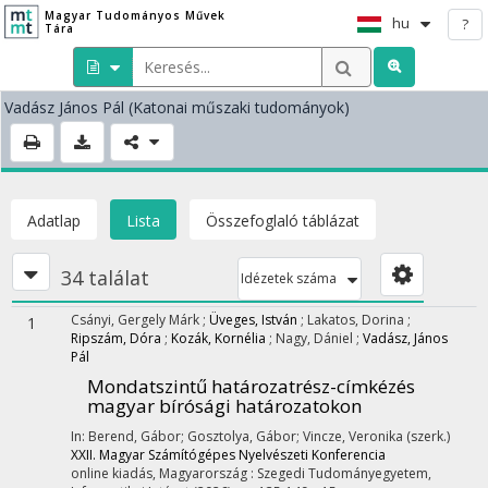
Magyar Tudományos Művek
hu
?
Tára
Vadász János Pál
(Katonai műszaki tudományok)
Adatlap
Lista
Összefoglaló táblázat
34 találat
Idézetek száma
Csányi, Gergely Márk
;
Üveges, István
;
Lakatos, Dorina
;
1
Ripszám, Dóra
;
Kozák, Kornélia
;
Nagy, Dániel
;
Vadász, János
Pál
Mondatszintű határozatrész-címkézés
magyar bírósági határozatokon
In: Berend, Gábor; Gosztolya, Gábor; Vincze, Veronika (szerk.)
XXII. Magyar Számítógépes Nyelvészeti Konferencia
online kiadás, Magyarország :
Szegedi Tudományegyetem,