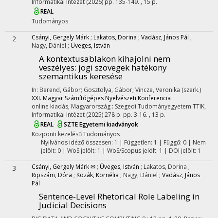
Informatikai Intézet
(2026)
pp. 135-149. , 15 p.
REAL
Tudományos
Csányi, Gergely Márk
;
Lakatos, Dorina
;
Vadász, János Pál
;
2
Nagy, Dániel
;
Üveges, István
A kontextusablakon kihajolni nem
veszélyes: jogi szövegek hatékony
szemantikus keresése
In: Berend, Gábor; Gosztolya, Gábor; Vincze, Veronika (szerk.)
XXI. Magyar Számítógépes Nyelvészeti Konferencia
online kiadás, Magyarország :
Szegedi Tudományegyetem TTIK,
Informatikai Intézet
(2025)
278 p.
pp. 3-16. , 13 p.
REAL
SZTE Egyetemi kiadványok
Központi kezelésű
Tudományos
Nyilvános idéző összesen: 1
| Független: 1 | Függő: 0 | Nem
jelölt: 0 | WoS jelölt: 1 | WoS/Scopus jelölt: 1 | DOI jelölt: 1
Csányi, Gergely Márk ✉
;
Üveges, István
;
Lakatos, Dorina
;
3
Ripszám, Dóra
;
Kozák, Kornélia
;
Nagy, Dániel
;
Vadász, János
Pál
Sentence-Level Rhetorical Role Labeling in
Judicial Decisions