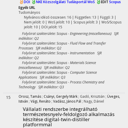
DOI
NKE Közszolgálati Tudásportál
WoS
EDIT
Scopus
Egyéb URL
Tudományos
Nyilvános idéző összesen: 16
| Független: 13 | Függő: 3 |
Nem jelölt: 0 | WoS jelölt: 10 | Scopus jelölt: 3 | WoS/Scopus
jelölt: 10 | DOI jelölt: 15
Folyóirat szakterülete: Scopus - Engineering (miscellaneous) SJR
indikátor: Q2
Folyóirat szakterülete: Scopus - Fluid Flow and Transfer
Processes SJR indikátor: Q2
Folyóirat szakterülete: Scopus - Instrumentation SJR
indikátor: Q2
Folyóirat szakterülete: Scopus - Materials Science
(miscellaneous) SJR indikátor: Q2
Folyóirat szakterülete: Scopus - Computer Science
Applications SJR indikátor: Q3
Folyóirat szakterülete: Scopus - Process Chemistry and
Technology SJR indikátor: Q3
Orosz, Tamás
;
Csányi, Gergely Márk
;
Gadó, Krisztián
;
Üveges,
15
István
;
Vági, Renáto
;
Vadász, János Pál
;
Nagy, Dániel
Vállalati rendszerbe integrálható
természetesnyelv-feldolgozó alkalmazás
készítése digital-twin-distiller
platformmal