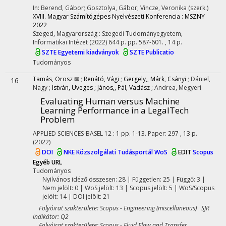
In: Berend, Gábor; Gosztolya, Gábor; Vincze, Veronika (szerk.)
XVIII. Magyar Számítógépes Nyelvészeti Konferencia : MSZNY
2022
Szeged, Magyarország :
Szegedi Tudományegyetem,
Informatikai Intézet
(2022)
644 p.
pp. 587-601. , 14 p.
SZTE Egyetemi kiadványok
SZTE Publicatio
Tudományos
Tamás, Orosz ✉
;
Renátó, Vági
;
Gergely,, Márk, Csányi
;
Dániel,
16
Nagy
;
István, Üveges
;
János,, Pál, Vadász
;
Andrea, Megyeri
Evaluating Human versus Machine
Learning Performance in a LegalTech
Problem
APPLIED SCIENCES-BASEL
12
:
1
pp. 1-13. Paper: 297 , 13 p.
(2022)
DOI
NKE Közszolgálati Tudásportál
WoS
EDIT
Scopus
Egyéb URL
Tudományos
Nyilvános idéző összesen: 28
| Független: 25 | Függő: 3 |
Nem jelölt: 0 | WoS jelölt: 13 | Scopus jelölt: 5 | WoS/Scopus
jelölt: 14 | DOI jelölt: 21
Folyóirat szakterülete: Scopus - Engineering (miscellaneous) SJR
indikátor: Q2
Folyóirat szakterülete: Scopus - Fluid Flow and Transfer