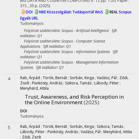
BIG DATA AND COGNITIVE COMPUTING
9
:
12
pp. 1-20. Paper:
315 , 20 p.
(2025)
DOI
NKE Közszolgálati Tudásportál
WoS
REAL
Scopus
Egyéb URL
Tudományos
Folyóirat szakterülete: Scopus - Artificial Intelligence SJR
indikátor: Q1
Folyóirat szakterülete: Scopus - Computer Science
Applications SJR indikátor: Q1
Folyóirat szakterülete: Scopus - Information Systems SJR
indikátor: Q1
Folyóirat szakterülete: Scopus - Management Information
Systems SJR indikátor: Q1
Rab, Árpád
;
Török, Bernát
;
Sorbán, Kinga
;
Vadász, Pál
;
Ződi,
4
Zsolt
;
Pünkösty, András
;
Szikora, Tamás
;
Lábody, Péter
;
Menyhárd, Attila
Trust, Awareness, and Risk Perception in
the Online Environment
(2025)
DOI
Tudományos
Rab, Árpád
;
Török, Bernát
;
Sorbán, Kinga
;
Szikora, Tamás
;
5
Lábody, Péter
;
Pünkösty, András
;
Vadász, Pál
;
Menyhárd, Attila
;
Ződi, Zsolt