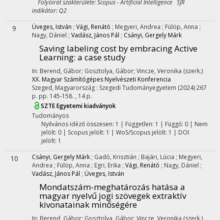
Folyóirat szakterülete: Scopus - Artificial Intelligence SJR
indikátor: Q2
Üveges, István
;
Vági, Renátó
;
Megyeri, Andrea
;
Fülöp, Anna
;
9
Nagy, Dániel
;
Vadász, János Pál
;
Csányi, Gergely Márk
Saving labeling cost by embracing Active
Learning: a case study
In: Berend, Gábor; Gosztolya, Gábor; Vincze, Veronika (szerk.)
XX. Magyar Számítógépes Nyelvészeti Konferencia
Szeged, Magyarország :
Szegedi Tudományegyetem
(2024)
267
p.
pp. 145-158. , 14 p.
SZTE Egyetemi kiadványok
Tudományos
Nyilvános idéző összesen: 1
| Független: 1 | Függő: 0 | Nem
jelölt: 0 | Scopus jelölt: 1 | WoS/Scopus jelölt: 1 | DOI
jelölt: 1
Csányi, Gergely Márk
;
Gadó, Krisztián
;
Bajári, Lúcia
;
Megyeri,
10
Andrea
;
Fülöp, Anna
;
Egri, Erika
;
Vági, Renátó
;
Nagy, Dániel
;
Vadász, János Pál
;
Üveges, István
Mondatszám-meghatározás hatása a
magyar nyelvű jogi szövegek extraktív
kivonatainak minőségére
In: Berend, Gábor; Gosztolya, Gábor; Vincze, Veronika (szerk.)