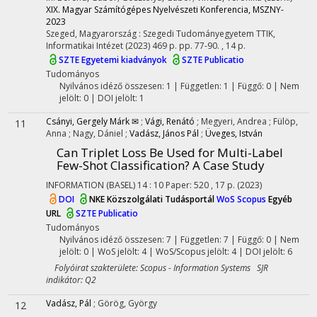
XIX. Magyar Számítógépes Nyelvészeti Konferencia, MSZNY-
2023
Szeged, Magyarország :
Szegedi Tudományegyetem TTIK,
Informatikai Intézet
(2023)
469 p.
pp. 77-90. , 14 p.
SZTE Egyetemi kiadványok
SZTE Publicatio
Tudományos
Nyilvános idéző összesen: 1
| Független: 1 | Függő: 0 | Nem
jelölt: 0 | DOI jelölt: 1
Csányi, Gergely Márk ✉
;
Vági, Renátó
;
Megyeri, Andrea
;
Fülöp,
11
Anna
;
Nagy, Dániel
;
Vadász, János Pál
;
Üveges, István
Can Triplet Loss Be Used for Multi-Label
Few-Shot Classification? A Case Study
INFORMATION (BASEL)
14
:
10
Paper: 520 , 17 p.
(2023)
DOI
NKE Közszolgálati Tudásportál
WoS
Scopus
Egyéb
URL
SZTE Publicatio
Tudományos
Nyilvános idéző összesen: 7
| Független: 7 | Függő: 0 | Nem
jelölt: 0 | WoS jelölt: 4 | WoS/Scopus jelölt: 4 | DOI jelölt: 6
Folyóirat szakterülete: Scopus - Information Systems SJR
indikátor: Q2
Vadász, Pál
;
Görög, György
12