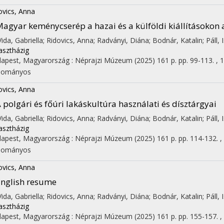
ovics, Anna
agyar keménycserép a hazai és a külföldi kiállításokon 
 Vida, Gabriella; Ridovics, Anna; Radványi, Diána; Bodnár, Katalin; Páll,
asztházig
apest, Magyarország :
Néprajzi Múzeum
(2025)
161 p.
pp. 99-113. , 1
dományos
ovics, Anna
 polgári és főúri lakáskultúra használati és dísztárgyai
 Vida, Gabriella; Ridovics, Anna; Radványi, Diána; Bodnár, Katalin; Páll,
asztházig
apest, Magyarország :
Néprajzi Múzeum
(2025)
161 p.
pp. 114-132. ,
dományos
ovics, Anna
nglish resume
 Vida, Gabriella; Ridovics, Anna; Radványi, Diána; Bodnár, Katalin; Páll,
asztházig
apest, Magyarország :
Néprajzi Múzeum
(2025)
161 p.
pp. 155-157. , 