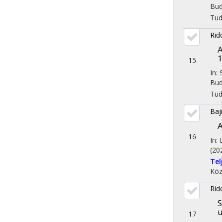
Bud
Tu
Rid
A
1
15
In:
Bud
Tu
Baj
A
16
In: 
(20
Te
Köz
Rid
S
u
17