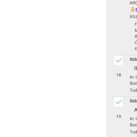
AR
Köz
Fol
Műv
Rég
Óko
X. 
Rid
I
18
In:
Bud
Tu
Rid
A
19
In:
Bud
Tu