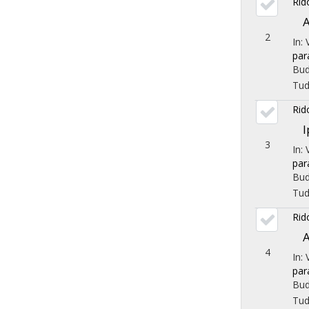
Rid
A
2
In:
par
Bud
Tu
Rid
I
3
In:
par
Bud
Tu
Rid
A
4
In:
par
Bud
Tu