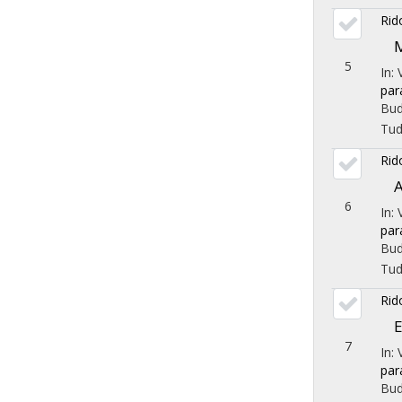
Rid
M
5
In:
par
Bud
Tu
Rid
A
6
In:
par
Bud
Tu
Rid
E
7
In:
par
Bud