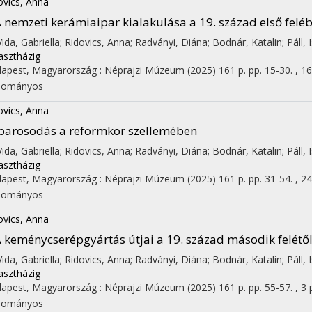
ovics, Anna
 nemzeti kerámiaipar kialakulása a 19. század első felé
 Vida, Gabriella; Ridovics, Anna; Radványi, Diána; Bodnár, Katalin; Páll,
asztházig
apest, Magyarország :
Néprajzi Múzeum
(2025)
161 p.
pp. 15-30. , 16
dományos
ovics, Anna
parosodás a reformkor szellemében
 Vida, Gabriella; Ridovics, Anna; Radványi, Diána; Bodnár, Katalin; Páll,
asztházig
apest, Magyarország :
Néprajzi Múzeum
(2025)
161 p.
pp. 31-54. , 24
dományos
ovics, Anna
 keménycserépgyártás útjai a 19. század második felétől
 Vida, Gabriella; Ridovics, Anna; Radványi, Diána; Bodnár, Katalin; Páll,
asztházig
apest, Magyarország :
Néprajzi Múzeum
(2025)
161 p.
pp. 55-57. , 3 
dományos