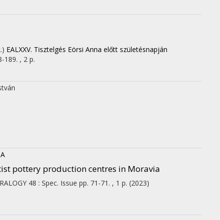
k.)
EALXXV. Tisztelgés Eörsi Anna előtt születésnapján
-189. , 2 p.
István
 A
st pottery production centres in Moravia
ERALOGY
48
:
Spec. Issue
pp. 71-71. , 1 p.
(2023)