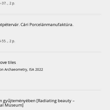
-37. , 2 p.
tpétervár. Cári Porcelánmanufaktúra.
-55. , 2 p.
ove tiles
 on Archaeometry, ISA 2022
 gyűjteményében [Radiating beauty –
onal Museum]