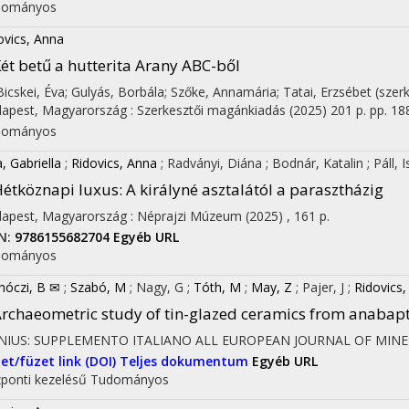
dományos
ovics, Anna
ét betű a hutterita Arany ABC-ből
 Bicskei, Éva; Gulyás, Borbála; Szőke, Annamária; Tatai, Erzsébet (szer
apest, Magyarország :
Szerkesztői magánkiadás
(2025)
201 p.
pp. 188
dományos
a, Gabriella
;
Ridovics, Anna
;
Radványi, Diána
;
Bodnár, Katalin
;
Páll, 
étköznapi luxus
: A királyné asztalától a parasztházig
apest, Magyarország :
Néprajzi Múzeum
(2025)
,
161 p.
N:
9786155682704
Egyéb URL
dományos
nóczi, B ✉
;
Szabó, M
;
Nagy, G
;
Tóth, M
;
May, Z
;
Pajer, J
;
Ridovics,
rchaeometric study of tin-glazed ceramics from anabapti
INIUS: SUPPLEMENTO ITALIANO ALL EUROPEAN JOURNAL OF MIN
et/füzet link (DOI)
Teljes dokumentum
Egyéb URL
ponti kezelésű
Tudományos
on