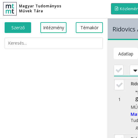
Magyar Tudományos
Közlemé
Művek Tára
Szerző
Intézmény
Témakör
Ridovics
Adatlap
Rid
"
1
MÚ
Ma
Tu
Rég