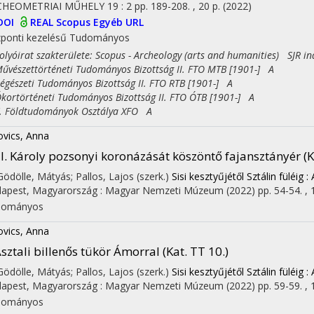
CHEOMETRIAI MŰHELY
19
:
2
pp. 189-208. , 20 p.
(2022)
DOI
REAL
Scopus
Egyéb URL
ponti kezelésű
Tudományos
yóirat szakterülete: Scopus - Archeology (arts and humanities) SJR in
észettörténeti Tudományos Bizottság II. FTO MTB [1901-] A
észeti Tudományos Bizottság II. FTO RTB [1901-] A
rtörténeti Tudományos Bizottság II. FTO ÓTB [1901-] A
Földtudományok Osztálya XFO A
ovics, Anna
II. Károly pozsonyi koronázását köszöntő fajansztányér (Ka
 Gödölle, Mátyás; Pallos, Lajos (szerk.)
Sisi kesztyűjétől Sztálin fülé
apest, Magyarország :
Magyar Nemzeti Múzeum
(2022)
pp. 54-54. , 
dományos
ovics, Anna
sztali billenős tükör Ámorral (Kat. TT 10.)
 Gödölle, Mátyás; Pallos, Lajos (szerk.)
Sisi kesztyűjétől Sztálin fülé
apest, Magyarország :
Magyar Nemzeti Múzeum
(2022)
pp. 59-59. , 
dományos