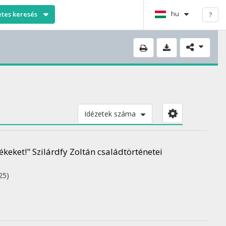
hu
etes keresés
?
Idézetek száma
keket!" Szilárdfy Zoltán családtörténetei
25)