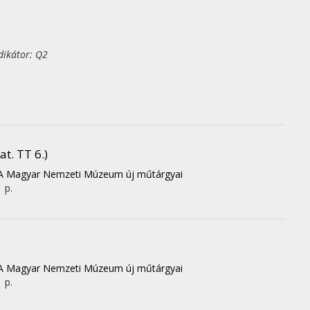
dikátor: Q2
t. TT 6.)
ig : A Magyar Nemzeti Múzeum új műtárgyai
1 p.
ig : A Magyar Nemzeti Múzeum új műtárgyai
1 p.