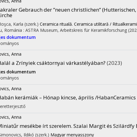
ovics, Anna
akraler Gebrauch der ”neuen christlichen” (Hutterischen
irche
 Roşca, Karla (szerk.)
Ceramica rituală. Ceramica utilitară / Ritualkera
iu, Románia :
ASTRA Museum
,
Arbeitskreis für Keramikforschung
(202
ljes dokumentum
dományos
ovics, Anna
alál a Zrínyiek csáktornyai várkastélyában?
(2023)
ljes dokumentum
dományos
ovics, Anna
abán kerámiák – Hónap kincse, április /HabanCeramics
eretterjesztő
ovics, Anna
iniatűr mesékbe írt szerelem. Szalai Margit és Szilárdfy
 Simonovics, Ildikó (szerk.)
Magyar menyasszony