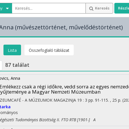
ny
Keresés
Részl
 Anna
(művészettörténet, művelődéstörténet)
Lista
Összefoglaló táblázat
87 találat
ovics, Anna
Emlékezz csak a régi időkre, vedd sorra az egyes nemzedé
gyűjteménye a Magyar Nemzeti Múzeumban
ZEUMCAFÉ - A MÚZEUMOK MAGAZINJA
19
:
3
pp. 91-115. , 25 p.
(20
tarka
dományos
észeti Tudományos Bizottság II. FTO RTB [1901-] A