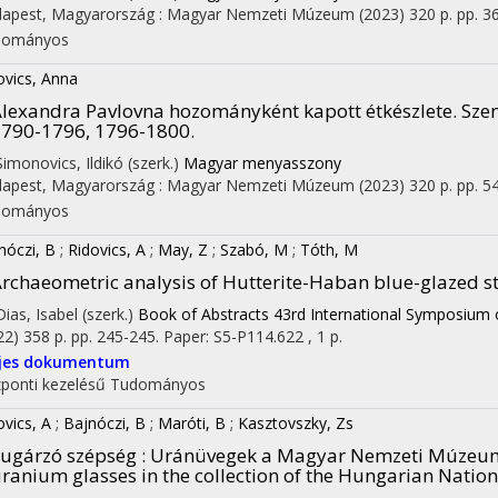
apest, Magyarország :
Magyar Nemzeti Múzeum
(2023)
320 p.
pp. 36
dományos
ovics, Anna
lexandra Pavlovna hozományként kapott étkészlete. Szen
790-1796, 1796-1800.
 Simonovics, Ildikó (szerk.)
Magyar menyasszony
apest, Magyarország :
Magyar Nemzeti Múzeum
(2023)
320 p.
pp. 54
dományos
nóczi, B
;
Ridovics, A
;
May, Z
;
Szabó, M
;
Tóth, M
rchaeometric analysis of Hutterite-Haban blue-glazed st
Dias, Isabel (szerk.)
Book of Abstracts 43rd International Symposium
22)
358 p.
pp. 245-245. Paper: S5-P114.622 , 1 p.
ljes dokumentum
ponti kezelésű
Tudományos
ovics, A
;
Bajnóczi, B
;
Maróti, B
;
Kasztovszky, Zs
ugárzó szépség : Uránüvegek a Magyar Nemzeti Múzeum
ranium glasses in the collection of the Hungarian Nati