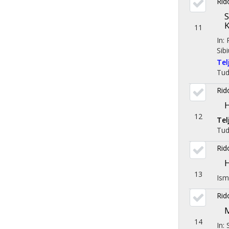
Rid
S
K
11
In:
Sib
Te
Tu
Rid
H
12
Te
Tu
Rid
H
13
Ism
Rid
M
14
In: