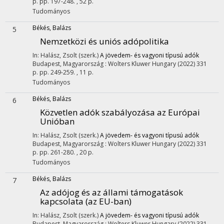
p.
pp. 197-248. , 52 p.
Tudományos
Békés, Balázs
5
Nemzetközi és uniós adópolitika
In: Halász, Zsolt (szerk.)
A jövedem- és vagyoni típusú adók
Budapest, Magyarország :
Wolters Kluwer Hungary
(2022)
331
p.
pp. 249-259. , 11 p.
Tudományos
Békés, Balázs
6
Közvetlen adók szabályozása az Európai
Unióban
In: Halász, Zsolt (szerk.)
A jövedem- és vagyoni típusú adók
Budapest, Magyarország :
Wolters Kluwer Hungary
(2022)
331
p.
pp. 261-280. , 20 p.
Tudományos
Békés, Balázs
7
Az adójog és az állami támogatások
kapcsolata (az EU-ban)
In: Halász, Zsolt (szerk.)
A jövedem- és vagyoni típusú adók
Budapest, Magyarország :
Wolters Kluwer Hungary
(2022)
331