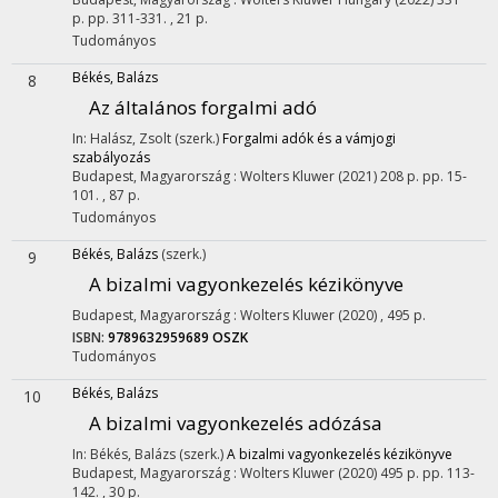
p.
pp. 311-331. , 21 p.
Tudományos
Békés, Balázs
8
Az általános forgalmi adó
In: Halász, Zsolt (szerk.)
Forgalmi adók és a vámjogi
szabályozás
Budapest, Magyarország :
Wolters Kluwer
(2021)
208 p.
pp. 15-
101. , 87 p.
Tudományos
Békés, Balázs
(szerk.)
9
A bizalmi vagyonkezelés kézikönyve
Budapest, Magyarország :
Wolters Kluwer
(2020)
,
495 p.
ISBN:
9789632959689
OSZK
Tudományos
Békés, Balázs
10
A bizalmi vagyonkezelés adózása
In: Békés, Balázs (szerk.)
A bizalmi vagyonkezelés kézikönyve
Budapest, Magyarország :
Wolters Kluwer
(2020)
495 p.
pp. 113-
142. , 30 p.