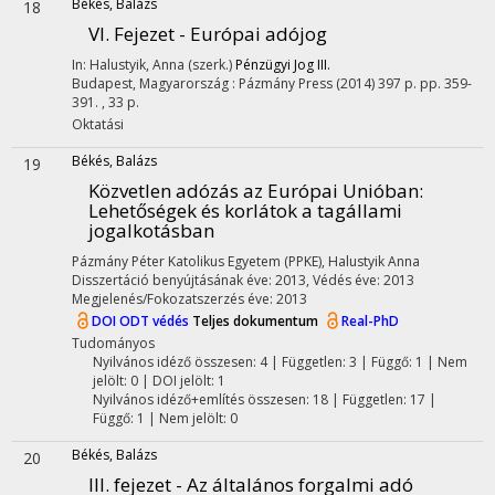
Békés, Balázs
18
VI. Fejezet - Európai adójog
In: Halustyik, Anna (szerk.)
Pénzügyi Jog III.
Budapest, Magyarország :
Pázmány Press
(2014)
397 p.
pp. 359-
391. , 33 p.
Oktatási
Békés, Balázs
19
Közvetlen adózás az Európai Unióban
:
Lehetőségek és korlátok a tagállami
jogalkotásban
Pázmány Péter Katolikus Egyetem (PPKE)
,
Halustyik Anna
Disszertáció benyújtásának éve: 2013,
Védés éve: 2013
Megjelenés/Fokozatszerzés éve: 2013
DOI
ODT védés
Teljes dokumentum
Real-PhD
Tudományos
Nyilvános idéző összesen: 4
| Független: 3 | Függő: 1 | Nem
jelölt: 0 | DOI jelölt: 1
Nyilvános idéző+említés összesen: 18
| Független: 17 |
Függő: 1 | Nem jelölt: 0
Békés, Balázs
20
III. fejezet - Az általános forgalmi adó