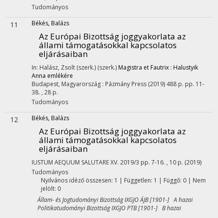
Tudományos
Békés, Balázs
11
Az Európai Bizottság joggyakorlata az
állami támogatásokkal kapcsolatos
eljárásaiban
In: Halász, Zsolt (szerk.) (szerk.)
Magistra et Fautrix : Halustyik
Anna emlékére
Budapest, Magyarország :
Pázmány Press
(2019)
488 p.
pp. 11-
38. , 28 p.
Tudományos
Békés, Balázs
12
Az Európai Bizottság joggyakorlata az
állami támogatásokkal kapcsolatos
eljárásaiban
IUSTUM AEQUUM SALUTARE
XV. 2019/3
pp. 7-16. , 10 p.
(2019)
Tudományos
Nyilvános idéző összesen: 1
| Független: 1 | Függő: 0 | Nem
jelölt: 0
Állam- és Jogtudományi Bizottság IXGJO ÁJB [1901-] A hazai
Politikatudományi Bizottság IXGJO PTB [1901-] B hazai