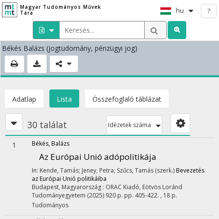
Magyar Tudományos Művek
hu
?
Tára
Békés Balázs
(jogtudomány, pénzügyi jog)
Adatlap
Lista
Összefoglaló táblázat
30 találat
Idézetek száma
Békés, Balázs
1
Az Európai Unió adópolitikája
In: Kende, Tamás; Jeney, Petra; Szűcs, Tamás (szerk.)
Bevezetés
az Európai Unió politikáiba
Budapest, Magyarország :
ORAC Kiadó
,
Eötvös Loránd
Tudományegyetem
(2025)
920 p.
pp. 405-422. , 18 p.
Tudományos