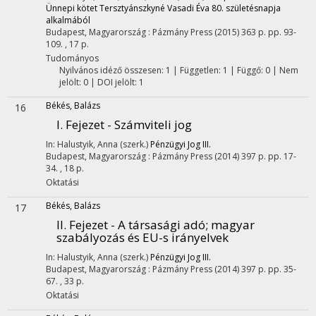
Ünnepi kötet Tersztyánszkyné Vasadi Éva 80. születésnapja
alkalmából
Budapest, Magyarország :
Pázmány Press
(2015)
363 p.
pp. 93-
109. , 17 p.
Tudományos
Nyilvános idéző összesen: 1
| Független: 1 | Függő: 0 | Nem
jelölt: 0 | DOI jelölt: 1
Békés, Balázs
16
I. Fejezet - Számviteli jog
In: Halustyik, Anna (szerk.)
Pénzügyi Jog III.
Budapest, Magyarország :
Pázmány Press
(2014)
397 p.
pp. 17-
34. , 18 p.
Oktatási
Békés, Balázs
17
II. Fejezet - A társasági adó; magyar
szabályozás és EU-s irányelvek
In: Halustyik, Anna (szerk.)
Pénzügyi Jog III.
Budapest, Magyarország :
Pázmány Press
(2014)
397 p.
pp. 35-
67. , 33 p.
Oktatási