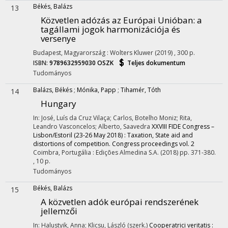
Békés, Balázs
13
Közvetlen adózás az Európai Unióban
: a
tagállami jogok harmonizációja és
versenye
Budapest, Magyarország :
Wolters Kluwer
(2019)
,
300 p.
ISBN:
9789632959030
OSZK
Teljes dokumentum
Tudományos
Balázs, Békés
;
Mónika, Papp
;
Tihamér, Tóth
14
Hungary
In: José, Luís da Cruz Vilaça; Carlos, Botelho Moniz; Rita,
Leandro Vasconcelos; Alberto, Saavedra
XXVIII FIDE Congress –
Lisbon/Estoril (23-26 May 2018) : Taxation, State aid and
distortions of competition. Congress proceedings vol. 2
Coimbra, Portugália :
Edições Almedina S.A.
(2018)
pp. 371-380.
, 10 p.
Tudományos
Békés, Balázs
15
A közvetlen adók európai rendszerének
jellemzői
In: Halustyik, Anna; Klicsu, László (szerk.)
Cooperatrici veritatis :