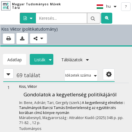
Magyar Tudományos Művek
hu
?
Tára
Kiss Viktor
(politikatudomány)
Adatlap
Listák
Táblázatok
69 találat
Idézetek száma
Kiss, Viktor
1
Gondolatok a kegyetlenség politikájáról
In: Bene, Adrián; Tari, Gergely (szerk.)
A kegyetlenség elméletei :
Tanulmányok Barcsi Tamás Embertelenség az együttérzés
korában című könyve nyomán
Máriabesnyő, Magyarország :
Attraktor Kiadó
(2025)
348 p.
pp.
71-82. , 12 p.
Tudományos