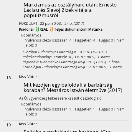
Marxizmus az osztályharc után
: Ernesto
Laclau és Slavoj Zizek vitája a
populizmusról
FORDULAT
:
22
pp. 30-53. , 24 p.
(2017)
Kiadónál
REAL
Teljes dokumentum
Matarka
Tudományos
Nyilvános idéző összesen: 4
| Független: 4 | Függő: 0 | Nem
jelölt: 0
Filozófiai Tudományos Bizottság II. FTO FTB [1901-] A
Politikatudományi Bizottság IXGJO PTB [1901-] C hazai
Regionális Tudományok Bizottsága IXGJO RTB [1901-] C hazai
Szociológiai Tudományos Bizottság IXGJO SZTB [1901-] C hazai
Kiss, Viktor
18
Mit kezdjen egy baloldali a barbárság
korában? Mészáros István életműve
(2017)
Az Új Egyenlőség felkérésére készült összefoglaló
,
Tudományos
Nyilvános idéző összesen: 1
| Független: 1 | Függő: 0 | Nem
jelölt: 0
Kiss, Viktor
19
Politika a spektákulum korában. (Guy