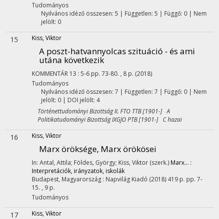
Tudományos
Nyilvános idéző összesen: 5
| Független: 5 | Függő: 0 | Nem
jelölt: 0
Kiss, Viktor
15
A poszt-hatvannyolcas szituáció - és ami
utána következik
KOMMENTÁR
13
:
5-6
pp. 73-80. , 8 p.
(2018)
Tudományos
Nyilvános idéző összesen: 7
| Független: 7 | Függő: 0 | Nem
jelölt: 0 | DOI jelölt: 4
Történettudományi Bizottság II. FTO TTB [1901-] A
Politikatudományi Bizottság IXGJO PTB [1901-] C hazai
Kiss, Viktor
16
Marx öröksége, Marx örökösei
In: Antal, Attila; Földes, György; Kiss, Viktor (szerk.)
Marx... :
Interpretációk, irányzatok, iskolák
Budapest, Magyarország :
Napvilág Kiadó
(2018)
419 p.
pp. 7-
15. , 9 p.
Tudományos
Kiss, Viktor
17