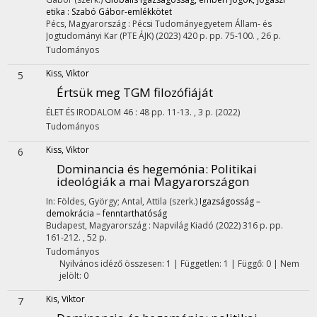
etika : Szabó Gábor-emlékkötet
Pécs, Magyarország :
Pécsi Tudományegyetem Állam- és
Jogtudományi Kar (PTE ÁJK)
(2023)
420 p.
pp. 75-100. , 26 p.
Tudományos
Kiss, Viktor
5
Értsük meg TGM filozófiáját
ÉLET ÉS IRODALOM
46
:
48
pp. 11-13. , 3 p.
(2022)
Tudományos
Kiss, Viktor
6
Dominancia és hegemónia
: Politikai
ideológiák a mai Magyarországon
In: Földes, György; Antal, Attila (szerk.)
Igazságosság –
demokrácia – fenntarthatóság
Budapest, Magyarország :
Napvilág Kiadó
(2022)
316 p.
pp.
161-212. , 52 p.
Tudományos
Nyilvános idéző összesen: 1
| Független: 1 | Függő: 0 | Nem
jelölt: 0
Kis, Viktor
7