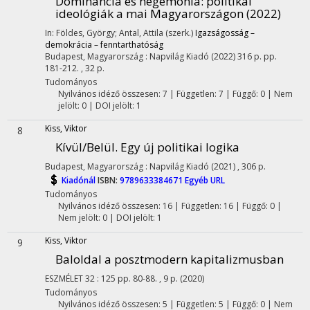
Dominancia és hegemónia: politikai
ideológiák a mai Magyarországon (2022)
In: Földes, György; Antal, Attila (szerk.)
Igazságosság –
demokrácia – fenntarthatóság
Budapest, Magyarország :
Napvilág Kiadó
(2022)
316 p.
pp.
181-212. , 32 p.
Tudományos
Nyilvános idéző összesen: 7
| Független: 7 | Függő: 0 | Nem
jelölt: 0 | DOI jelölt: 1
Kiss, Viktor
8
Kívül/Belül. Egy új politikai logika
Budapest, Magyarország :
Napvilág Kiadó
(2021)
,
306 p.
Kiadónál
ISBN:
9789633384671
Egyéb URL
Tudományos
Nyilvános idéző összesen: 16
| Független: 16 | Függő: 0 |
Nem jelölt: 0 | DOI jelölt: 1
Kiss, Viktor
9
Baloldal a posztmodern kapitalizmusban
ESZMÉLET
32
:
125
pp. 80-88. , 9 p.
(2020)
Tudományos
Nyilvános idéző összesen: 5
| Független: 5 | Függő: 0 | Nem