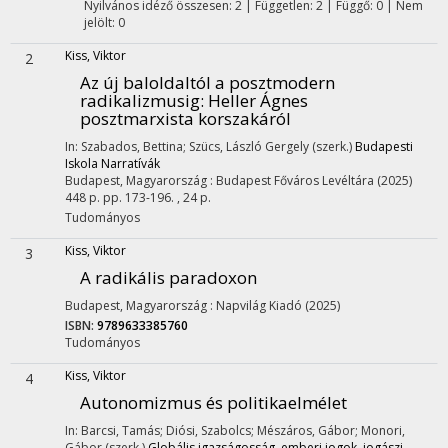
Nyilvános idéző összesen: 2
| Független: 2 | Függő: 0 | Nem
jelölt: 0
Kiss, Viktor
2
Az új baloldaltól a posztmodern
radikalizmusig
: Heller Ágnes
posztmarxista korszakáról
In: Szabados, Bettina; Szücs, László Gergely (szerk.)
Budapesti
Iskola Narratívák
Budapest, Magyarország :
Budapest Főváros Levéltára
(2025)
448 p.
pp. 173-196. , 24 p.
Tudományos
Kiss, Viktor
3
A radikális paradoxon
Budapest, Magyarország :
Napvilág Kiadó
(2025)
ISBN:
9789633385760
Tudományos
Kiss, Viktor
4
Autonomizmus és politikaelmélet
In: Barcsi, Tamás; Diósi, Szabolcs; Mészáros, Gábor; Monori,
Gábor (szerk.)
Globális igazságosság, emberi jogok, jogászi