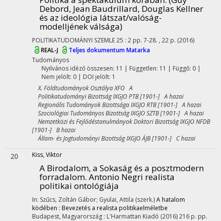
Debord, Jean Baudrillard, Douglas Kellner
és az ideológia látszat/valóság-
modelljének válsága)
POLITIKATUDOMÁNYI SZEMLE
25
:
2
pp. 7-28. , 22 p.
(2016)
REAL-J
Teljes dokumentum
Matarka
Tudományos
Nyilvános idéző összesen: 11
| Független: 11 | Függő: 0 |
Nem jelölt: 0 | DOI jelölt: 1
X. Földtudományok Osztálya XFO A
Politikatudományi Bizottság IXGJO PTB [1901-] A hazai
Regionális Tudományok Bizottsága IXGJO RTB [1901-] A hazai
Szociológiai Tudományos Bizottság IXGJO SZTB [1901-] A hazai
Nemzetközi és Fejlődéstanulmányok Doktori Bizottság IXGJO NFDB
[1901-] B hazai
Állam- és Jogtudományi Bizottság IXGJO ÁJB [1901-] C hazai
Kiss, Viktor
20
A Birodalom, a Sokaság és a posztmodern
forradalom. Antonio Negri realista
politikai ontológiája
In: Szűcs, Zoltán Gábor; Gyulai, Attila (szerk.)
A hatalom
ködében : Bevezetés a realista politikaelméletbe
Budapest, Magyarország :
L'Harmattan Kiadó
(2016)
216 p.
pp.