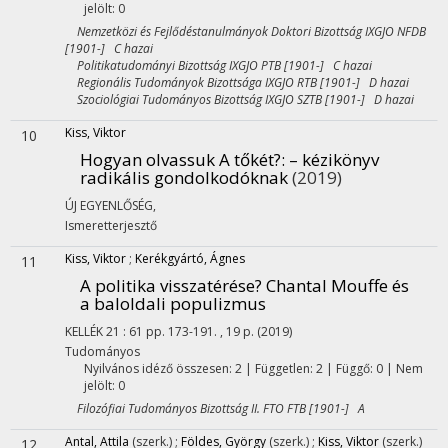
jelölt: 0
Nemzetközi és Fejlődéstanulmányok Doktori Bizottság IXGJO NFDB
[1901-] C hazai
Politikatudományi Bizottság IXGJO PTB [1901-] C hazai
Regionális Tudományok Bizottsága IXGJO RTB [1901-] D hazai
Szociológiai Tudományos Bizottság IXGJO SZTB [1901-] D hazai
Kiss, Viktor
10
Hogyan olvassuk A tőkét?
: – kézikönyv
radikális gondolkodóknak
(2019)
ÚJ EGYENLŐSÉG
,
Ismeretterjesztő
Kiss, Viktor
;
Kerékgyártó, Ágnes
11
A politika visszatérése? Chantal Mouffe és
a baloldali populizmus
KELLÉK
21
:
61
pp. 173-191. , 19 p.
(2019)
Tudományos
Nyilvános idéző összesen: 2
| Független: 2 | Függő: 0 | Nem
jelölt: 0
Filozófiai Tudományos Bizottság II. FTO FTB [1901-] A
Antal, Attila
(szerk.)
;
Földes, György
(szerk.)
;
Kiss, Viktor
(szerk.)
12