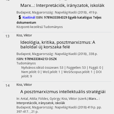
Marx...
: Interpretációk, irányzatok, iskolák
Budapest, Magyarország :
Napvilág Kiadó
(2018)
,
419 p.
Kiadónál
ISBN:
9789633384329
Egyéb katalógus
Teljes
dokumentum
Központi kezelésű
Tudományos
Kiss, Viktor
13
Ideológia, kritika, posztmarxizmus
: A
baloldal új korszaka felé
Budapest, Magyarország :
Napvilág Kiadó
(2018)
,
338 p.
ISBN:
9789633384213
OSZK
Tudományos
Nyilvános idéző összesen: 53
| Független: 53 | Függő: 0 |
Nem jelölt: 0 | WoS jelölt: 1 | WoS/Scopus jelölt: 1 | DOI
jelölt: 9
Kiss, Viktor
14
A posztmarxizmus intellektuális stratégiái
In: Antal, Attila; Földes, György; Kiss, Viktor (szerk.)
Marx... :
Interpretációk, irányzatok, iskolák
Budapest, Magyarország :
Napvilág Kiadó
(2018)
419 p.
pp.
397-417. , 21 p.