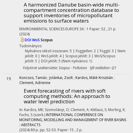
A harmonized Danube basin-wide multi-
compartment concentration database to
support inventories of micropollutant
emissions to surface waters
ENVIRONMENTAL SCIENCES EUROPE
36
:
1
Paper: 52 , 21 p.
(2024)
DOI
WoS
Scopus
Tudományos
Nyilvános idéző összesen: 5
| Független: 2 | Függő: 3 | Nem
jelölt: 0 | WoS jelölt: 4 | Scopus jelölt: 3 | WoS/Scopus
jelölt: 5 | DOI jelölt: 5 (Nem nyilvános: 1)
Folyóirat szakterülete: Scopus - Pollution SJR indikátor: Q1
Koncsos, Tamás
;
Jolánkai, Zsolt
;
Kardos, Máté Krisztián
;
19
Clement, Adrienne
Event forecasting of rivers with soft
computing methods
: An approach to
water level prediction
In: Kardos, MK; Szomolányi, O; Clement, A; Kittlaus, S; Morling, K;
Fuchs, S (szerk.)
INTERNATIONAL CONFERENCE ON
MONITORING, MODELLING AND MANAGEMENT OF RIVER BASINS
: ABSTRACTS
(2024)
89 p.
pp. 52-53. Paper: 15 , 2 p.