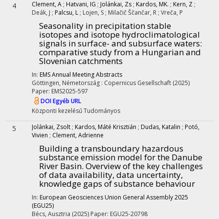
Clement, A
;
Hatvani, IG
;
Jolánkai, Zs
;
Kardos, MK.
;
Kern, Z
;
4
Deák, J
;
Palcsu, L
;
Lojen, S
;
Milačič Ščančar, R
;
Vreča, P
Seasonality in precipitation stable
isotopes and isotope hydroclimatological
signals in surface- and subsurface waters:
comparative study from a Hungarian and
Slovenian catchments
In:
EMS Annual Meeting Abstracts
Göttingen, Németország :
Copernicus Gesellschaft
(2025)
Paper: EMS2025-597
DOI
Egyéb URL
Központi kezelésű
Tudományos
Jolánkai, Zsolt
;
Kardos, Máté Krisztián
;
Dudas, Katalin
;
Potó,
5
Vivien
;
Clement, Adrienne
Building a transboundary hazardous
substance emission model for the Danube
River Basin. Overview of the key challenges
of data availability, data uncertainty,
knowledge gaps of substance behaviour
In:
European Geosciences Union General Assembly 2025
(EGU25)
Bécs, Ausztria
(2025)
Paper: EGU25-20798