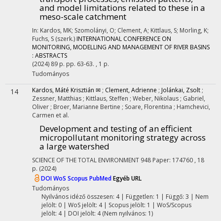
and model limitations related to these in a
meso-scale catchment
In: Kardos, MK; Szomolányi, O; Clement, A; Kittlaus, S; Morling, K;
Fuchs, S (szerk.)
INTERNATIONAL CONFERENCE ON
MONITORING, MODELLING AND MANAGEMENT OF RIVER BASINS
: ABSTRACTS
(2024)
89 p.
pp. 63-63. , 1 p.
Tudományos
Kardos, Máté Krisztián ✉
;
Clement, Adrienne
;
Jolánkai, Zsolt
;
14
Zessner, Matthias
;
Kittlaus, Steffen
;
Weber, Nikolaus
;
Gabriel,
Oliver
;
Broer, Marianne Bertine
;
Soare, Florentina
;
Hamchevici,
Carmen
et al.
Development and testing of an efficient
micropollutant monitoring strategy across
a large watershed
SCIENCE OF THE TOTAL ENVIRONMENT
948
Paper: 174760 , 18
p.
(2024)
DOI
WoS
Scopus
PubMed
Egyéb URL
Tudományos
Nyilvános idéző összesen: 4
| Független: 1 | Függő: 3 | Nem
jelölt: 0 | WoS jelölt: 4 | Scopus jelölt: 1 | WoS/Scopus
jelölt: 4 | DOI jelölt: 4 (Nem nyilvános: 1)