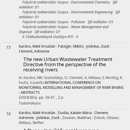
Folyóirat szakterülete: Scopus - Environmental Chemistry SJR
indikátor: D1
Folyóirat szakterülete: Scopus - Environmental Engineering SJR
indikátor: D1
Folyóirat szakterülete: Scopus - Pollution SJR indikátor: D1
Folyóirat szakterülete: Scopus - Waste Management and
Disposal SJR indikátor: D1
X. Földtudományok Osztálya XFO A
Kardos, Máté Krisztián
;
Patziger, Miklós
;
Jolánkai, Zsolt
;
15
Clement, Adrienne
The new Urban Wastewater Treatment
Directive from the perspective of the
receiving rivers
In: Kardos, MK; Szomolányi, O; Clement, A; Kittlaus, S; Morling, K;
Fuchs, S (szerk.)
INTERNATIONAL CONFERENCE ON
MONITORING, MODELLING AND MANAGEMENT OF RIVER BASINS
: ABSTRACTS
(2024)
89 p.
pp. 36-37. , 2 p.
Tudományos
Kardos, Máté Krisztián
;
Dudás, Katalin Mária
;
Clement,
16
Adrienne
;
Jolánkai, Zsolt
;
Zessner, Matthias
;
Zoboli, Ottavia
;
Kittlaus, Steffen