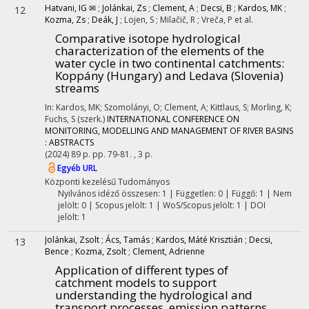
Hatvani, IG ✉
;
Jolánkai, Zs
;
Clement, A
;
Decsi, B
;
Kardos, MK
;
12
Kozma, Zs
;
Deák, J
;
Lojen, S
;
Milačič, R
;
Vreča, P
et al.
Comparative isotope hydrological
characterization of the elements of the
water cycle in two continental catchments:
Koppány (Hungary) and Ledava (Slovenia)
streams
In: Kardos, MK; Szomolányi, O; Clement, A; Kittlaus, S; Morling, K;
Fuchs, S (szerk.)
INTERNATIONAL CONFERENCE ON
MONITORING, MODELLING AND MANAGEMENT OF RIVER BASINS
: ABSTRACTS
(2024)
89 p.
pp. 79-81. , 3 p.
Egyéb URL
Központi kezelésű
Tudományos
Nyilvános idéző összesen: 1
| Független: 0 | Függő: 1 | Nem
jelölt: 0 | Scopus jelölt: 1 | WoS/Scopus jelölt: 1 | DOI
jelölt: 1
Jolánkai, Zsolt
;
Ács, Tamás
;
Kardos, Máté Krisztián
;
Decsi,
13
Bence
;
Kozma, Zsolt
;
Clement, Adrienne
Application of different types of
catchment models to support
understanding the hydrological and
transport processes, emission patterns,