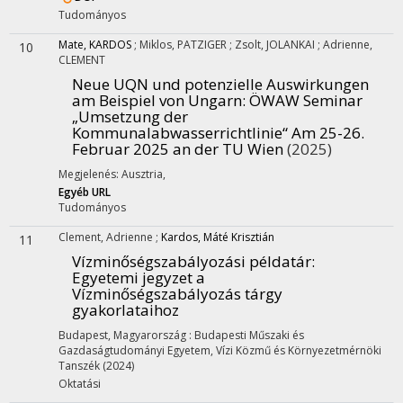
Tudományos
Mate, KARDOS
;
Miklos, PATZIGER
;
Zsolt, JOLANKAI
;
Adrienne,
10
CLEMENT
Neue UQN und potenzielle Auswirkungen
am Beispiel von Ungarn
: ÖWAW Seminar
„Umsetzung der
Kommunalabwasserrichtlinie“ Am 25-26.
Februar 2025 an der TU Wien
(2025)
Megjelenés: Ausztria,
Egyéb URL
Tudományos
Clement, Adrienne
;
Kardos, Máté Krisztián
11
Vízminőségszabályozási példatár
:
Egyetemi jegyzet a
Vízminőségszabályozás tárgy
gyakorlataihoz
Budapest, Magyarország :
Budapesti Műszaki és
Gazdaságtudományi Egyetem, Vízi Közmű és Környezetmérnöki
Tanszék
(2024)
Oktatási