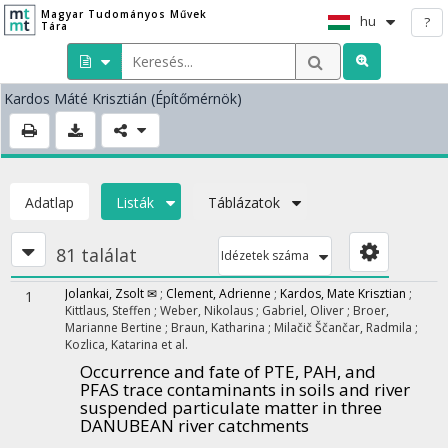
Magyar Tudományos Művek
hu
?
Tára
Kardos Máté Krisztián
(Építőmérnök)
Adatlap
Listák
Táblázatok
81 találat
Idézetek száma
Jolankai, Zsolt ✉
;
Clement, Adrienne
;
Kardos, Mate Krisztian
;
1
Kittlaus, Steffen
;
Weber, Nikolaus
;
Gabriel, Oliver
;
Broer,
Marianne Bertine
;
Braun, Katharina
;
Milačič Ščančar, Radmila
;
Kozlica, Katarina
et al.
Occurrence and fate of PTE, PAH, and
PFAS trace contaminants in soils and river
suspended particulate matter in three
DANUBEAN river catchments