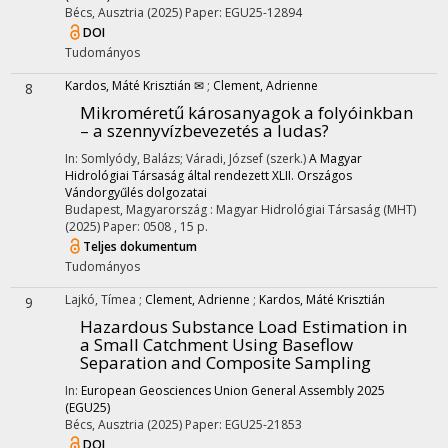
Bécs, Ausztria
(2025)
Paper: EGU25-12894
DOI
Tudományos
Kardos, Máté Krisztián ✉
;
Clement, Adrienne
8
Mikroméretű károsanyagok a folyóinkban
– a szennyvízbevezetés a ludas?
In: Somlyódy, Balázs; Váradi, József (szerk.)
A Magyar
Hidrológiai Társaság által rendezett XLII. Országos
Vándorgyűlés dolgozatai
Budapest, Magyarország :
Magyar Hidrológiai Társaság (MHT)
(2025)
Paper: 0508 , 15 p.
Teljes dokumentum
Tudományos
Lajkó, Tímea
;
Clement, Adrienne
;
Kardos, Máté Krisztián
9
Hazardous Substance Load Estimation in
a Small Catchment Using Baseflow
Separation and Composite Sampling
In:
European Geosciences Union General Assembly 2025
(EGU25)
Bécs, Ausztria
(2025)
Paper: EGU25-21853
DOI