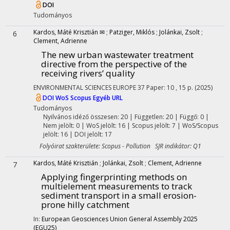
DOI
Tudományos
Kardos, Máté Krisztián ✉
;
Patziger, Miklós
;
Jolánkai, Zsolt
;
6
Clement, Adrienne
The new urban wastewater treatment
directive from the perspective of the
receiving rivers’ quality
ENVIRONMENTAL SCIENCES EUROPE
37
Paper: 10 , 15 p.
(2025)
DOI
WoS
Scopus
Egyéb URL
Tudományos
Nyilvános idéző összesen: 20
| Független: 20 | Függő: 0 |
Nem jelölt: 0 | WoS jelölt: 16 | Scopus jelölt: 7 | WoS/Scopus
jelölt: 16 | DOI jelölt: 17
Folyóirat szakterülete: Scopus - Pollution SJR indikátor: Q1
Kardos, Máté Krisztián
;
Jolánkai, Zsolt
;
Clement, Adrienne
7
Applying fingerprinting methods on
multielement measurements to track
sediment transport in a small erosion-
prone hilly catchment
In:
European Geosciences Union General Assembly 2025
(EGU25)