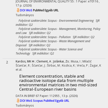
JOURNAL OF ENVIRONMENTAL QUALITY
55
:
1
Paper: e70116 ,
17 p.
(2026)
DOI
WoS
PubMed
Egyéb URL
Tudományos
Folyóirat szakterülete: Scopus - Environmental Engineering SJR
indikátor: Q2
Folyóirat szakterülete: Scopus - Management, Monitoring, Policy
and Law SJR indikátor: Q2
Folyóirat szakterülete: Scopus - Pollution SJR indikátor: Q2
Folyóirat szakterülete: Scopus - Waste Management and
Disposal SJR indikátor: Q2
Folyóirat szakterülete: Scopus - Water Science and
Technology SJR indikátor: Q2
Kardos, MK ✉
;
Clement, A
;
Jolánkai, Zs
;
Musa, I
;
Milačič
2
Ščančar, R
;
Ščančar, J
;
Štrbac, M
;
Kozlica, K
;
Vreča, P
;
Žagar, K
et al.
Element concentration, stable and
radioactive isotope data from multiple
environmental matrices in two mid-sized
Central-European river basins
DATA IN BRIEF
67
Paper: 112955 , 13 p.
(2026)
DOI
WoS
Scopus
PubMed
Egyéb URL
Tudományos