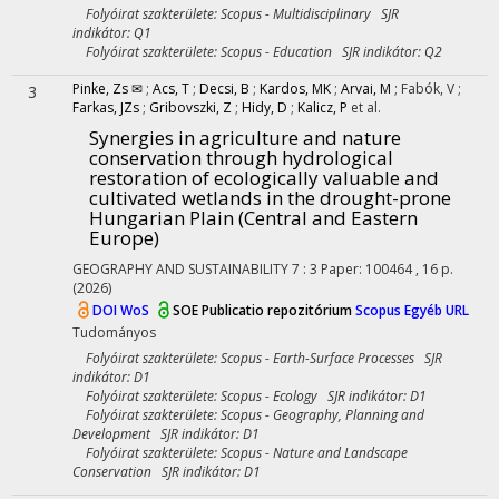
Folyóirat szakterülete: Scopus - Multidisciplinary SJR
indikátor: Q1
Folyóirat szakterülete: Scopus - Education SJR indikátor: Q2
Pinke, Zs ✉
;
Acs, T
;
Decsi, B
;
Kardos, MK
;
Arvai, M
;
Fabók, V
;
3
Farkas, JZs
;
Gribovszki, Z
;
Hidy, D
;
Kalicz, P
et al.
Synergies in agriculture and nature
conservation through hydrological
restoration of ecologically valuable and
cultivated wetlands in the drought-prone
Hungarian Plain (Central and Eastern
Europe)
GEOGRAPHY AND SUSTAINABILITY
7
:
3
Paper: 100464 , 16 p.
(2026)
DOI
WoS
SOE Publicatio repozitórium
Scopus
Egyéb URL
Tudományos
Folyóirat szakterülete: Scopus - Earth-Surface Processes SJR
indikátor: D1
Folyóirat szakterülete: Scopus - Ecology SJR indikátor: D1
Folyóirat szakterülete: Scopus - Geography, Planning and
Development SJR indikátor: D1
Folyóirat szakterülete: Scopus - Nature and Landscape
Conservation SJR indikátor: D1