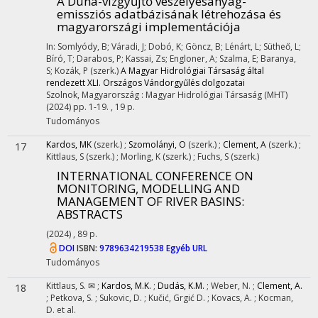
A Duna-vízgyűjtő veszélyesanyag-
emissziós adatbázisának létrehozása és
magyarországi implementációja
In: Somlyódy, B; Váradi, J; Dobó, K; Göncz, B; Lénárt, L; Sütheő, L;
Bíró, T; Darabos, P; Kassai, Zs; Engloner, A; Szalma, E; Baranya,
S; Kozák, P (szerk.)
A Magyar Hidrológiai Társaság által
rendezett XLI. Országos Vándorgyűlés dolgozatai
Szolnok, Magyarország :
Magyar Hidrológiai Társaság (MHT)
(2024)
pp. 1-19. , 19 p.
Tudományos
Kardos, MK
(szerk.)
;
Szomolányi, O
(szerk.)
;
Clement, A
(szerk.)
;
17
Kittlaus, S
(szerk.)
;
Morling, K
(szerk.)
;
Fuchs, S
(szerk.)
INTERNATIONAL CONFERENCE ON
MONITORING, MODELLING AND
MANAGEMENT OF RIVER BASINS
:
ABSTRACTS
(2024)
,
89 p.
DOI
ISBN:
9789634219538
Egyéb URL
Tudományos
Kittlaus, S. ✉
;
Kardos, M.K.
;
Dudás, K.M.
;
Weber, N.
;
Clement, A.
18
;
Petkova, S.
;
Sukovic, D.
;
Kučić, Grgić D.
;
Kovacs, A.
;
Kocman,
D.
et al.