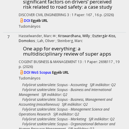
significant factors on drivers’ perceived
risk related to road safety: a case study
DISCOVER CIVIL ENGINEERING
3
:
1
Paper: 167 , 16 p.
(2026)
DOI
Egyéb URL
Tudományos
Hasselwander, Marc ✉
;
Kriswardhana, Willy
;
Esztergár-Kiss,
7
Domokos
;
Lah, Oliver
;
Steinberg, Marc
One app for everything: a
multidisciplinary review of super apps
COGENT BUSINESS & MANAGEMENT
13
:
1
Paper: 2698117 , 19
p.
(2026)
DOI
WoS
Scopus
Egyéb URL
Tudományos
Folyóirat szakterülete: Scopus - Accounting SJR indikátor: Q2
Folyóirat szakterülete: Scopus - Business and International
Management SJR indikátor: Q2
Folyóirat szakterülete: Scopus - Business, Management and
Accounting (miscellaneous) SJR indikátor: Q2
Folyóirat szakterülete: Scopus - Management Science and
Operations Research SJR indikátor: Q2
Folyóirat szakterülete: Scopus - Marketing SJR indikátor: Q2
Folyóirat szakterülete: Scopus - Organizational Behavior and
Human Resource Management SJR indikátor: Q2