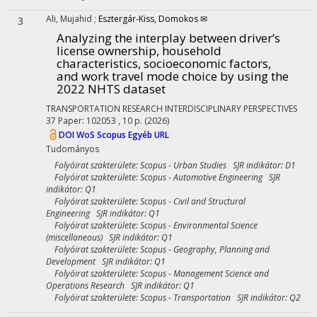
Ali, Mujahid
;
Esztergár-Kiss, Domokos ✉
3
Analyzing the interplay between driver’s
license ownership, household
characteristics, socioeconomic factors,
and work travel mode choice by using the
2022 NHTS dataset
TRANSPORTATION RESEARCH INTERDISCIPLINARY PERSPECTIVES
37
Paper: 102053 , 10 p.
(2026)
DOI
WoS
Scopus
Egyéb URL
Tudományos
Folyóirat szakterülete: Scopus - Urban Studies SJR indikátor: D1
Folyóirat szakterülete: Scopus - Automotive Engineering SJR
indikátor: Q1
Folyóirat szakterülete: Scopus - Civil and Structural
Engineering SJR indikátor: Q1
Folyóirat szakterülete: Scopus - Environmental Science
(miscellaneous) SJR indikátor: Q1
Folyóirat szakterülete: Scopus - Geography, Planning and
Development SJR indikátor: Q1
Folyóirat szakterülete: Scopus - Management Science and
Operations Research SJR indikátor: Q1
Folyóirat szakterülete: Scopus - Transportation SJR indikátor: Q2