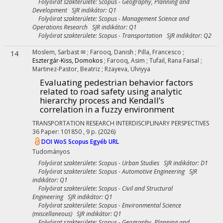
Folyóirat szakterülete: Scopus - Geography, Planning and
Development SJR indikátor: Q1
Folyóirat szakterülete: Scopus - Management Science and
Operations Research SJR indikátor: Q1
Folyóirat szakterülete: Scopus - Transportation SJR indikátor: Q2
Moslem, Sarbast ✉
;
Farooq, Danish
;
Pilla, Francesco
;
14
Esztergár-Kiss, Domokos
;
Farooq, Asim
;
Tufail, Rana Faisal
;
Martinez-Pastor, Beatriz
;
Rzayeva, Ulviyya
Evaluating pedestrian behavior factors
related to road safety using analytic
hierarchy process and Kendall’s
correlation in a fuzzy environment
TRANSPORTATION RESEARCH INTERDISCIPLINARY PERSPECTIVES
36
Paper: 101850 , 9 p.
(2026)
DOI
WoS
Scopus
Egyéb URL
Tudományos
Folyóirat szakterülete: Scopus - Urban Studies SJR indikátor: D1
Folyóirat szakterülete: Scopus - Automotive Engineering SJR
indikátor: Q1
Folyóirat szakterülete: Scopus - Civil and Structural
Engineering SJR indikátor: Q1
Folyóirat szakterülete: Scopus - Environmental Science
(miscellaneous) SJR indikátor: Q1
Folyóirat szakterülete: Scopus - Geography, Planning and