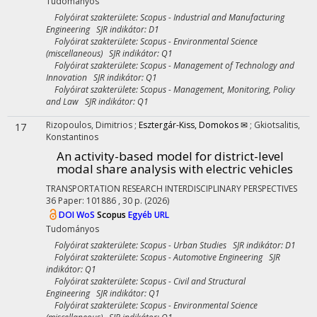
Tudományos
Folyóirat szakterülete: Scopus - Industrial and Manufacturing
Engineering SJR indikátor: D1
Folyóirat szakterülete: Scopus - Environmental Science
(miscellaneous) SJR indikátor: Q1
Folyóirat szakterülete: Scopus - Management of Technology and
Innovation SJR indikátor: Q1
Folyóirat szakterülete: Scopus - Management, Monitoring, Policy
and Law SJR indikátor: Q1
Rizopoulos, Dimitrios
;
Esztergár-Kiss, Domokos ✉
;
Gkiotsalitis,
17
Konstantinos
An activity-based model for district-level
modal share analysis with electric vehicles
TRANSPORTATION RESEARCH INTERDISCIPLINARY PERSPECTIVES
36
Paper: 101886 , 30 p.
(2026)
DOI
WoS
Scopus
Egyéb URL
Tudományos
Folyóirat szakterülete: Scopus - Urban Studies SJR indikátor: D1
Folyóirat szakterülete: Scopus - Automotive Engineering SJR
indikátor: Q1
Folyóirat szakterülete: Scopus - Civil and Structural
Engineering SJR indikátor: Q1
Folyóirat szakterülete: Scopus - Environmental Science