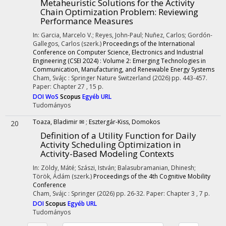
Metaheuristic Solutions for the Activity
Chain Optimization Problem: Reviewing
Performance Measures
In: Garcia, Marcelo V.; Reyes, John-Paul; Nuñez, Carlos; Gordón-
Gallegos, Carlos (szerk.)
Proceedings of the International
Conference on Computer Science, Electronics and Industrial
Engineering (CSEI 2024) : Volume 2: Emerging Technologies in
Communication, Manufacturing, and Renewable Energy Systems
Cham, Svájc :
Springer Nature Switzerland
(2026)
pp. 443-457.
Paper: Chapter 27 , 15 p.
DOI
WoS
Scopus
Egyéb URL
Tudományos
Toaza, Bladimir ✉
;
Esztergár-Kiss, Domokos
20
Definition of a Utility Function for Daily
Activity Scheduling Optimization in
Activity-Based Modeling Contexts
In: Zöldy, Máté; Szászi, István; Balasubramanian, Dhinesh;
Török, Ádám (szerk.)
Proceedings of the 4th Cognitive Mobility
Conference
Cham, Svájc :
Springer
(2026)
pp. 26-32. Paper: Chapter 3 , 7 p.
DOI
Scopus
Egyéb URL
Tudományos