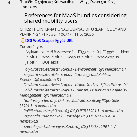
Bobičić, Ognjen ✉
;
Kriswardhana, Willy
;
Esztergár-Kiss,
4
Domokos
Preferences for MaaS bundles considering
shared mobility users
CITIES: THE INTERNATIONAL JOURNAL OF URBAN POLICY AND
PLANNING
171
Paper: 106747 , 11 p.
(2026)
DOI
WoS
Scopus
Egyéb URL
Tudományos
Nyilvános idéző összesen: 1
| Független: 0 | Függő: 1 | Nem
jelölt: 0 | WoS jelölt: 1 | Scopus jelölt: 1 | WoS/Scopus
jelölt: 1 | DOI jelölt: 1
Folyóirat szakterülete: Scopus - Development SJR indikátor: D1
Folyóirat szakterülete: Scopus - Sociology and Political
Science SJR indikátor: D1
Folyóirat szakterülete: Scopus - Urban Studies SJR indikátor: D1
Folyóirat szakterülete: Scopus - Tourism, Leisure and Hospitality
Management SJR indikátor: Q1
Gazdaságtudományi Doktori Minősítő Bizottság IXGJO GMB
[1901-] A nemzetközi
Politikatudományi Bizottság IXGJO PTB [1901-] A nemzetközi
Regionális Tudományok Bizottsága IXGJO RTB [1901-] A
nemzetközi
Szociológiai Tudományos Bizottság IXGJO SZTB [1901-] A
nemzetközi