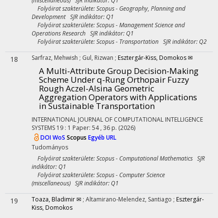
(miscellaneous) SJR indikátor: Q1
Folyóirat szakterülete: Scopus - Geography, Planning and
Development SJR indikátor: Q1
Folyóirat szakterülete: Scopus - Management Science and
Operations Research SJR indikátor: Q1
Folyóirat szakterülete: Scopus - Transportation SJR indikátor: Q2
Sarfraz, Mehwish
;
Gul, Rizwan
;
Esztergár-Kiss, Domokos ✉
18
A Multi-Attribute Group Decision-Making
Scheme Under q-Rung Orthopair Fuzzy
Rough Aczel-Alsina Geometric
Aggregation Operators with Applications
in Sustainable Transportation
INTERNATIONAL JOURNAL OF COMPUTATIONAL INTELLIGENCE
SYSTEMS
19
:
1
Paper: 54 , 36 p.
(2026)
DOI
WoS
Scopus
Egyéb URL
Tudományos
Folyóirat szakterülete: Scopus - Computational Mathematics SJR
indikátor: Q1
Folyóirat szakterülete: Scopus - Computer Science
(miscellaneous) SJR indikátor: Q1
Toaza, Bladimir ✉
;
Altamirano-Melendez, Santiago
;
Esztergár-
19
Kiss, Domokos