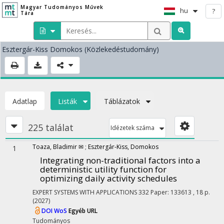
Magyar Tudományos Művek
hu
?
Tára
Esztergár-Kiss Domokos
(Közlekedéstudomány)
Adatlap
Listák
Táblázatok
225 találat
Idézetek száma
Toaza, Bladimir ✉
;
Esztergár-Kiss, Domokos
1
Integrating non-traditional factors into a
deterministic utility function for
optimizing daily activity schedules
EXPERT SYSTEMS WITH APPLICATIONS
332
Paper: 133613 , 18 p.
(2027)
DOI
WoS
Egyéb URL
Tudományos