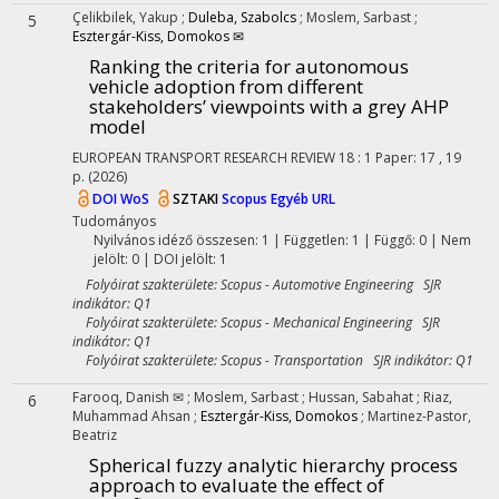
Çelikbilek, Yakup
;
Duleba, Szabolcs
;
Moslem, Sarbast
;
5
Esztergár-Kiss, Domokos ✉
Ranking the criteria for autonomous
vehicle adoption from different
stakeholders’ viewpoints with a grey AHP
model
EUROPEAN TRANSPORT RESEARCH REVIEW
18
:
1
Paper: 17 , 19
p.
(2026)
DOI
WoS
SZTAKI
Scopus
Egyéb URL
Tudományos
Nyilvános idéző összesen: 1
| Független: 1 | Függő: 0 | Nem
jelölt: 0 | DOI jelölt: 1
Folyóirat szakterülete: Scopus - Automotive Engineering SJR
indikátor: Q1
Folyóirat szakterülete: Scopus - Mechanical Engineering SJR
indikátor: Q1
Folyóirat szakterülete: Scopus - Transportation SJR indikátor: Q1
Farooq, Danish ✉
;
Moslem, Sarbast
;
Hussan, Sabahat
;
Riaz,
6
Muhammad Ahsan
;
Esztergár-Kiss, Domokos
;
Martinez-Pastor,
Beatriz
Spherical fuzzy analytic hierarchy process
approach to evaluate the effect of