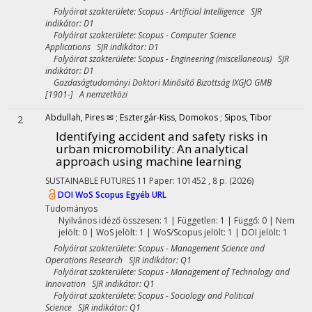
Folyóirat szakterülete: Scopus - Artificial Intelligence SJR
indikátor: D1
Folyóirat szakterülete: Scopus - Computer Science
Applications SJR indikátor: D1
Folyóirat szakterülete: Scopus - Engineering (miscellaneous) SJR
indikátor: D1
Gazdaságtudományi Doktori Minősítő Bizottság IXGJO GMB
[1901-] A nemzetközi
Abdullah, Pires ✉
;
Esztergár-Kiss, Domokos
;
Sipos, Tibor
2
Identifying accident and safety risks in
urban micromobility: An analytical
approach using machine learning
SUSTAINABLE FUTURES
11
Paper: 101452 , 8 p.
(2026)
DOI
WoS
Scopus
Egyéb URL
Tudományos
Nyilvános idéző összesen: 1
| Független: 1 | Függő: 0 | Nem
jelölt: 0 | WoS jelölt: 1 | WoS/Scopus jelölt: 1 | DOI jelölt: 1
Folyóirat szakterülete: Scopus - Management Science and
Operations Research SJR indikátor: Q1
Folyóirat szakterülete: Scopus - Management of Technology and
Innovation SJR indikátor: Q1
Folyóirat szakterülete: Scopus - Sociology and Political
Science SJR indikátor: Q1