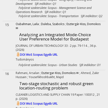
Development SJR indikátor: Q1
Folyóirat szakterülete: Scopus - Management Science and
Operations Research SJR indikátor: Q1
Folyóirat szakterülete: Scopus - Transportation SJR indikátor: Q2
Oubahman, Laila
;
Duleba, Szabolcs
;
Esztergár-Kiss, Domokos
15
✉
Analyzing an Integrated Mode-Choice
User Preference Model for Budapest
JOURNAL OF URBAN TECHNOLOGY
33
:
2
pp. 79-114. , 36 p.
(2026)
DOI
WoS
Scopus
Egyéb URL
Tudományos
Folyóirat szakterülete: Scopus - Urban Studies SJR indikátor: D1
Rahmani, Arsalan
;
Esztergar-Kiss, Domokos ✉
;
Ahmed, Zakir
16
Hussain
;
Yousefikhoshbakht, Majid
Two-stage stochastic and robust green
location-routing problem
CLEANER LOGISTICS AND SUPPLY CHAIN
19
Paper: 100312 , 21
p.
(2026)
DOI
WoS
Scopus
Egyéb URL