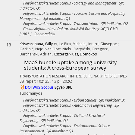
Folyóirat szakterülete: Scopus - Strategy and Management SJR
indikátor: Q1
Folyóirat szakterülete: Scopus - Tourism, Leisure and Hospitality
Management SJR indikátor: Q1
Folyóirat szakterülete: Scopus - Transportation SJR indikátor: Q2
Gazdaságtudományi Doktori Minősítő Bizottság IXGJO GMB
[1901-] B nemzetközi
Kriswardhana, Willy ✉
;
Le Pira, Michela
;
Inturri, Giuseppe
;
13
Geržinič, Nejc
;
van Oort, Niels
;
Sierpiński, Grzegorz
;
Barchański, Adrian
;
Esztergár-Kiss, Domokos
MaaS bundle uptake among university
students: A cross-European survey
TRANSPORTATION RESEARCH INTERDISCIPLINARY PERSPECTIVES
38
Paper: 102125 , 13 p.
(2026)
DOI
WoS
Scopus
Egyéb URL
Tudományos
Folyóirat szakterülete: Scopus - Urban Studies SJR indikátor: D1
Folyóirat szakterülete: Scopus - Automotive Engineering SJR
indikátor: Q1
Folyóirat szakterülete: Scopus - Civil and Structural
Engineering SJR indikátor: Q1
Folyóirat szakterülete: Scopus - Environmental Science
(miscellaneous) SJR indikátor: Q1