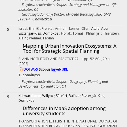
Folyóirat szakterülete: Scopus - Strategy and Management SJR
indikátor: Q2
Gazdaságtudományi Doktori Minősítő Bizottság IXGJO GMB
[1901-] C nemzetközi
Israel, Emil ✉
;
Frenkel, Amnon
;
Lerner, Ofer
;
Attila, Aba
;
8
Esztergár-Kiss, Domokos
;
Horák, Tomáš
;
Plihal, Jiri
;
Thierstein,
Alain
;
Wenner, Fabian
Mapping Urban Innovation Ecosystems: A
Tool for Strategic Spatial Planning
PLANNING THEORY AND PRACTICE
27
:
1
pp. 52-80. , 29 p.
(2026)
DOI
WoS
Scopus
Egyéb URL
Tudományos
Folyóirat szakterülete: Scopus - Geography, Planning and
Development SJR indikátor: Q1
Kriswardhana, Willy ✉
;
Sárvári, Balázs
;
Esztergár-Kiss,
9
Domokos
Differences in MaaS adoption among
university students
TRANSPORTATION LETTERS: THE INTERNATIONAL JOURNAL OF
TRANSPORTATION RESEARCH
18
:
2
pp. 356-369. , 14 p.
(2026)