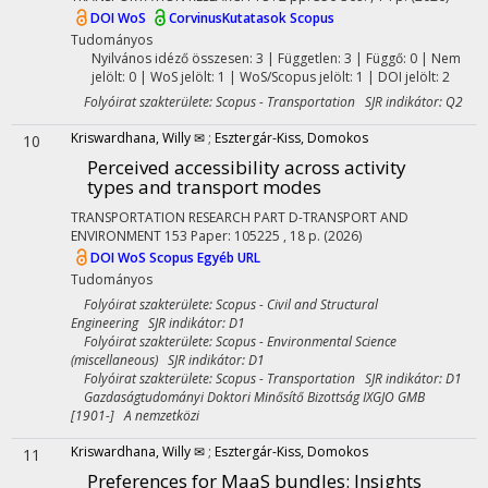
DOI
WoS
CorvinusKutatasok
Scopus
Tudományos
Nyilvános idéző összesen: 3
| Független: 3 | Függő: 0 | Nem
jelölt: 0 | WoS jelölt: 1 | WoS/Scopus jelölt: 1 | DOI jelölt: 2
Folyóirat szakterülete: Scopus - Transportation SJR indikátor: Q2
Kriswardhana, Willy ✉
;
Esztergár-Kiss, Domokos
10
Perceived accessibility across activity
types and transport modes
TRANSPORTATION RESEARCH PART D-TRANSPORT AND
ENVIRONMENT
153
Paper: 105225 , 18 p.
(2026)
DOI
WoS
Scopus
Egyéb URL
Tudományos
Folyóirat szakterülete: Scopus - Civil and Structural
Engineering SJR indikátor: D1
Folyóirat szakterülete: Scopus - Environmental Science
(miscellaneous) SJR indikátor: D1
Folyóirat szakterülete: Scopus - Transportation SJR indikátor: D1
Gazdaságtudományi Doktori Minősítő Bizottság IXGJO GMB
[1901-] A nemzetközi
Kriswardhana, Willy ✉
;
Esztergár-Kiss, Domokos
11
Preferences for MaaS bundles: Insights