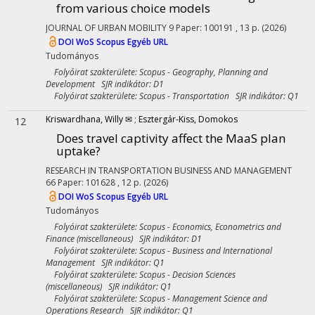
from various choice models
JOURNAL OF URBAN MOBILITY
9
Paper: 100191 , 13 p.
(2026)
DOI
WoS
Scopus
Egyéb URL
Tudományos
Folyóirat szakterülete: Scopus - Geography, Planning and
Development SJR indikátor: D1
Folyóirat szakterülete: Scopus - Transportation SJR indikátor: Q1
Kriswardhana, Willy ✉
;
Esztergár-Kiss, Domokos
12
Does travel captivity affect the MaaS plan
uptake?
RESEARCH IN TRANSPORTATION BUSINESS AND MANAGEMENT
66
Paper: 101628 , 12 p.
(2026)
DOI
WoS
Scopus
Egyéb URL
Tudományos
Folyóirat szakterülete: Scopus - Economics, Econometrics and
Finance (miscellaneous) SJR indikátor: D1
Folyóirat szakterülete: Scopus - Business and International
Management SJR indikátor: Q1
Folyóirat szakterülete: Scopus - Decision Sciences
(miscellaneous) SJR indikátor: Q1
Folyóirat szakterülete: Scopus - Management Science and
Operations Research SJR indikátor: Q1