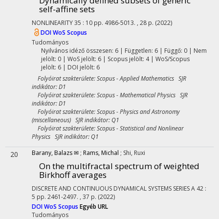
Dynamically defined subsets of generic
self-affine sets
NONLINEARITY
35
:
10
pp. 4986-5013. , 28 p.
(2022)
DOI
WoS
Scopus
Tudományos
Nyilvános idéző összesen: 6
| Független: 6 | Függő: 0 | Nem
jelölt: 0 | WoS jelölt: 6 | Scopus jelölt: 4 | WoS/Scopus
jelölt: 6 | DOI jelölt: 6
Folyóirat szakterülete: Scopus - Applied Mathematics SJR
indikátor: D1
Folyóirat szakterülete: Scopus - Mathematical Physics SJR
indikátor: D1
Folyóirat szakterülete: Scopus - Physics and Astronomy
(miscellaneous) SJR indikátor: Q1
Folyóirat szakterülete: Scopus - Statistical and Nonlinear
Physics SJR indikátor: Q1
Barany, Balazs ✉
;
Rams, Michal
;
Shi, Ruxi
20
On the multifractal spectrum of weighted
Birkhoff averages
DISCRETE AND CONTINUOUS DYNAMICAL SYSTEMS SERIES A
42
:
5
pp. 2461-2497. , 37 p.
(2022)
DOI
WoS
Scopus
Egyéb URL
Tudományos