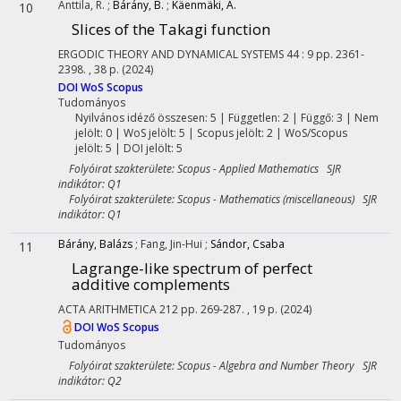
Anttila, R.
;
Bárány, B.
;
Käenmäki, A.
10
Slices of the Takagi function
ERGODIC THEORY AND DYNAMICAL SYSTEMS
44
:
9
pp. 2361-
2398. , 38 p.
(2024)
DOI
WoS
Scopus
Tudományos
Nyilvános idéző összesen: 5
| Független: 2 | Függő: 3 | Nem
jelölt: 0 | WoS jelölt: 5 | Scopus jelölt: 2 | WoS/Scopus
jelölt: 5 | DOI jelölt: 5
Folyóirat szakterülete: Scopus - Applied Mathematics SJR
indikátor: Q1
Folyóirat szakterülete: Scopus - Mathematics (miscellaneous) SJR
indikátor: Q1
Bárány, Balázs
;
Fang, Jin-Hui
;
Sándor, Csaba
11
Lagrange-like spectrum of perfect
additive complements
ACTA ARITHMETICA
212
pp. 269-287. , 19 p.
(2024)
DOI
WoS
Scopus
Tudományos
Folyóirat szakterülete: Scopus - Algebra and Number Theory SJR
indikátor: Q2