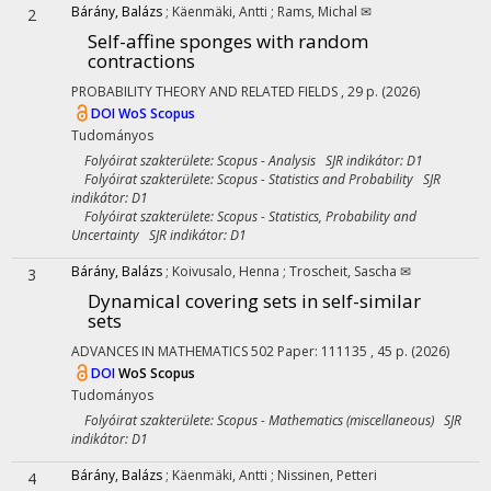
Bárány, Balázs
;
Käenmäki, Antti
;
Rams, Michal ✉
2
Self-affine sponges with random
contractions
PROBABILITY THEORY AND RELATED FIELDS
, 29 p.
(2026)
DOI
WoS
Scopus
Tudományos
Folyóirat szakterülete: Scopus - Analysis SJR indikátor: D1
Folyóirat szakterülete: Scopus - Statistics and Probability SJR
indikátor: D1
Folyóirat szakterülete: Scopus - Statistics, Probability and
Uncertainty SJR indikátor: D1
Bárány, Balázs
;
Koivusalo, Henna
;
Troscheit, Sascha ✉
3
Dynamical covering sets in self-similar
sets
ADVANCES IN MATHEMATICS
502
Paper: 111135 , 45 p.
(2026)
DOI
WoS
Scopus
Tudományos
Folyóirat szakterülete: Scopus - Mathematics (miscellaneous) SJR
indikátor: D1
Bárány, Balázs
;
Käenmäki, Antti
;
Nissinen, Petteri
4