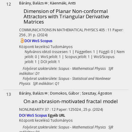
Bárány, Balázs ✉
;
Käenmäki, Antti
12
Dimension of Planar Non-conformal
Attractors with Triangular Derivative
Matrices
COMMUNICATIONS IN MATHEMATICAL PHYSICS
405
:
11
Paper:
256 , 31 p.
(2024)
DOI
WoS
Scopus
Központi kezelésű
Tudományos
Nyilvános idéző összesen: 1
| Független: 1 | Függő: 0 | Nem
jelölt: 0 | WoS jelölt: 1 | Scopus jelölt: 1 | WoS/Scopus
jelölt: 1 | DOI jelölt: 1
Folyóirat szakterülete: Scopus - Mathematical Physics SJR
indikátor: D1
Folyóirat szakterülete: Scopus - Statistical and Nonlinear
Physics SJR indikátor: Q1
Bárány, Balázs ✉
;
Domokos, Gábor
;
Szesztay, Ágoston
13
On an abrasion-motivated fractal model
NONLINEARITY
37
:
12
Paper: 125024 , 25 p.
(2024)
DOI
WoS
Scopus
Egyéb URL
Központi kezelésű
Tudományos
Folyóirat szakterülete: Scopus - Mathematical Physics SJR