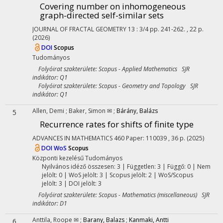
Covering number on inhomogeneous
graph-directed self-similar sets
JOURNAL OF FRACTAL GEOMETRY
13
:
3/4
pp. 241-262. , 22 p.
(2026)
DOI
Scopus
Tudományos
Folyóirat szakterülete: Scopus - Applied Mathematics SJR
indikátor: Q1
Folyóirat szakterülete: Scopus - Geometry and Topology SJR
indikátor: Q1
Allen, Demi
;
Baker, Simon ✉
;
Bárány, Balázs
5
Recurrence rates for shifts of finite type
ADVANCES IN MATHEMATICS
460
Paper: 110039 , 36 p.
(2025)
DOI
WoS
Scopus
Központi kezelésű
Tudományos
Nyilvános idéző összesen: 3
| Független: 3 | Függő: 0 | Nem
jelölt: 0 | WoS jelölt: 3 | Scopus jelölt: 2 | WoS/Scopus
jelölt: 3 | DOI jelölt: 3
Folyóirat szakterülete: Scopus - Mathematics (miscellaneous) SJR
indikátor: D1
Anttila, Roope ✉
;
Barany, Balazs
;
Kanmaki, Antti
6