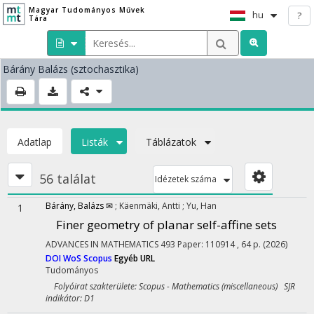
Magyar Tudományos Művek
hu
?
Tára
Bárány Balázs
(sztochasztika)
Adatlap
Listák
Táblázatok
56 találat
Idézetek száma
Bárány, Balázs ✉
;
Käenmäki, Antti
;
Yu, Han
1
Finer geometry of planar self-affine sets
ADVANCES IN MATHEMATICS
493
Paper: 110914 , 64 p.
(2026)
DOI
WoS
Scopus
Egyéb URL
Tudományos
Folyóirat szakterülete: Scopus - Mathematics (miscellaneous) SJR
indikátor: D1