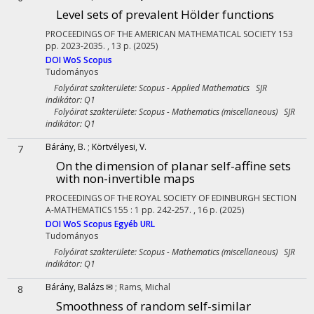
Level sets of prevalent Hölder functions
PROCEEDINGS OF THE AMERICAN MATHEMATICAL SOCIETY
153
pp. 2023-2035. , 13 p.
(2025)
DOI
WoS
Scopus
Tudományos
Folyóirat szakterülete: Scopus - Applied Mathematics SJR
indikátor: Q1
Folyóirat szakterülete: Scopus - Mathematics (miscellaneous) SJR
indikátor: Q1
Bárány, B.
;
Körtvélyesi, V.
7
On the dimension of planar self-affine sets
with non-invertible maps
PROCEEDINGS OF THE ROYAL SOCIETY OF EDINBURGH SECTION
A-MATHEMATICS
155
:
1
pp. 242-257. , 16 p.
(2025)
DOI
WoS
Scopus
Egyéb URL
Tudományos
Folyóirat szakterülete: Scopus - Mathematics (miscellaneous) SJR
indikátor: Q1
Bárány, Balázs ✉
;
Rams, Michal
8
Smoothness of random self-similar