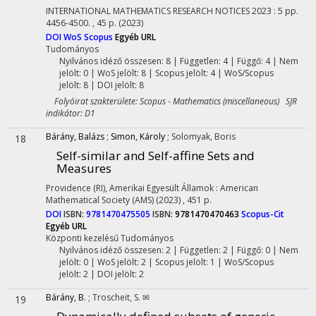
INTERNATIONAL MATHEMATICS RESEARCH NOTICES
2023
:
5
pp.
4456-4500. , 45 p.
(2023)
DOI
WoS
Scopus
Egyéb URL
Tudományos
Nyilvános idéző összesen: 8
| Független: 4 | Függő: 4 | Nem
jelölt: 0 | WoS jelölt: 8 | Scopus jelölt: 4 | WoS/Scopus
jelölt: 8 | DOI jelölt: 8
Folyóirat szakterülete: Scopus - Mathematics (miscellaneous) SJR
indikátor: D1
Bárány, Balázs
;
Simon, Károly
;
Solomyak, Boris
18
Self-similar and Self-affine Sets and
Measures
Providence (RI), Amerikai Egyesült Államok :
American
Mathematical Society (AMS)
(2023)
,
451 p.
DOI
ISBN:
9781470475505
ISBN:
9781470470463
Scopus-Cit
Egyéb URL
Központi kezelésű
Tudományos
Nyilvános idéző összesen: 2
| Független: 2 | Függő: 0 | Nem
jelölt: 0 | WoS jelölt: 2 | Scopus jelölt: 1 | WoS/Scopus
jelölt: 2 | DOI jelölt: 2
Bárány, B.
;
Troscheit, S. ✉
19