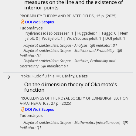
measures on the line and the existence of
interior points
PROBABILITY THEORY AND RELATED FIELDS
, 15 p.
(2025)
DOI
WoS
Scopus
Tudományos
Nyilvános idéző összesen: 1
| Független: 1 | Függő: 0 | Nem
jelölt: 0 | WoS jelölt: 1 | WoS/Scopus jelölt: 1 | DOI jelölt: 1
Folyóirat szakterülete: Scopus - Analysis SJR indikátor: D1
Folyóirat szakterülete: Scopus - Statistics and Probability SJR
indikátor: D1
Folyóirat szakterülete: Scopus - Statistics, Probability and
Uncertainty SJR indikátor: D1
Prokaj, Rudolf Dániel ✉
;
Bárány, Balázs
9
On the dimension theory of Okamoto's
function
PROCEEDINGS OF THE ROYAL SOCIETY OF EDINBURGH SECTION
A-MATHEMATICS
, 27 p.
(2025)
DOI
WoS
Scopus
Tudományos
Folyóirat szakterülete: Scopus - Mathematics (miscellaneous) SJR
indikátor: Q1