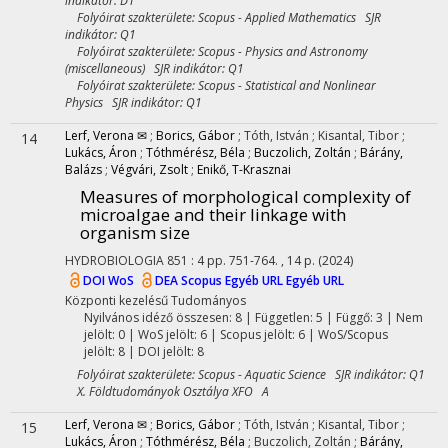
indikátor: D1
Folyóirat szakterülete: Scopus - Applied Mathematics SJR
indikátor: Q1
Folyóirat szakterülete: Scopus - Physics and Astronomy
(miscellaneous) SJR indikátor: Q1
Folyóirat szakterülete: Scopus - Statistical and Nonlinear
Physics SJR indikátor: Q1
Lerf, Verona ✉
;
Borics, Gábor
;
Tóth, István
;
Kisantal, Tibor
;
14
Lukács, Áron
;
Tóthmérész, Béla
;
Buczolich, Zoltán
;
Bárány,
Balázs
;
Végvári, Zsolt
;
Enikő, T-Krasznai
Measures of morphological complexity of
microalgae and their linkage with
organism size
HYDROBIOLOGIA
851
:
4
pp. 751-764. , 14 p.
(2024)
DOI
WoS
DEA
Scopus
Egyéb URL
Egyéb URL
Központi kezelésű
Tudományos
Nyilvános idéző összesen: 8
| Független: 5 | Függő: 3 | Nem
jelölt: 0 | WoS jelölt: 6 | Scopus jelölt: 6 | WoS/Scopus
jelölt: 8 | DOI jelölt: 8
Folyóirat szakterülete: Scopus - Aquatic Science SJR indikátor: Q1
X. Földtudományok Osztálya XFO A
Lerf, Verona ✉
;
Borics, Gábor
;
Tóth, István
;
Kisantal, Tibor
;
15
Lukács, Áron
;
Tóthmérész, Béla
;
Buczolich, Zoltán
;
Bárány,