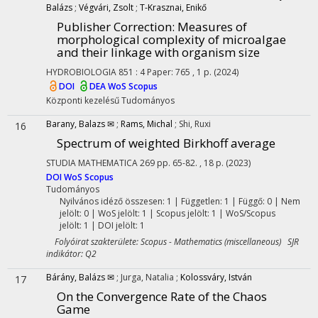
Balázs
;
Végvári, Zsolt
;
T-Krasznai, Enikő
Publisher Correction: Measures of
morphological complexity of microalgae
and their linkage with organism size
HYDROBIOLOGIA
851
:
4
Paper: 765 , 1 p.
(2024)
DOI
DEA
WoS
Scopus
Központi kezelésű
Tudományos
Barany, Balazs ✉
;
Rams, Michal
;
Shi, Ruxi
16
Spectrum of weighted Birkhoff average
STUDIA MATHEMATICA
269
pp. 65-82. , 18 p.
(2023)
DOI
WoS
Scopus
Tudományos
Nyilvános idéző összesen: 1
| Független: 1 | Függő: 0 | Nem
jelölt: 0 | WoS jelölt: 1 | Scopus jelölt: 1 | WoS/Scopus
jelölt: 1 | DOI jelölt: 1
Folyóirat szakterülete: Scopus - Mathematics (miscellaneous) SJR
indikátor: Q2
Bárány, Balázs ✉
;
Jurga, Natalia
;
Kolossváry, István
17
On the Convergence Rate of the Chaos
Game