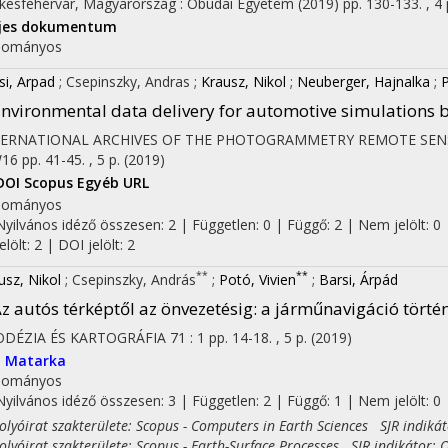
kesfehérvár, Magyarország :
Óbudai Egyetem
(2019)
pp. 130-133. , 4 
ljes dokumentum
on
dományos
si, Arpad
;
Csepinszky, Andras
;
Krausz, Nikol
;
Neuberger, Hajnalka
;
P
nvironmental data delivery for automotive simulations b
TERNATIONAL ARCHIVES OF THE PHOTOGRAMMETRY REMOTE SENS
W16
pp. 41-45. , 5 p.
(2019)
DOI
Scopus
Egyéb URL
dományos
Nyilvános idéző összesen: 2
| Független: 0 | Függő: 2 | Nem jelölt: 0 
jelölt: 2 | DOI jelölt: 2
**
**
usz, Nikol
;
Csepinszky, András
;
Potó, Vivien
;
Barsi, Árpád
z autós térképtől az önvezetésig: a járműnavigáció törté
ODÉZIA ÉS KARTOGRÁFIA
71
:
1
pp. 14-18. , 5 p.
(2019)
I
Matarka
dományos
Nyilvános idéző összesen: 3
| Független: 2 | Függő: 1 | Nem jelölt: 0
yóirat szakterülete: Scopus - Computers in Earth Sciences SJR indikát
yóirat szakterülete: Scopus - Earth-Surface Processes SJR indikátor: 