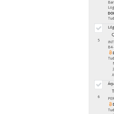
Bar
Log
DO
Tu
Lóg
5
IN
B4-
Tu
X. 
Árp
T
6
PE
Tu