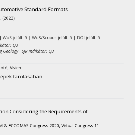
 Automotive Standard Formats
p.
(2022)
 WoS jelölt: 5 | WoS/Scopus jelölt: 5 | DOI jelölt: 5
ikátor: Q3
ng Geology SJR indikátor: Q3
otó, Vivien
képek tárolásában
tion Considering the Requirements of
 & ECCOMAS Congress 2020, Virtual Congress 11-