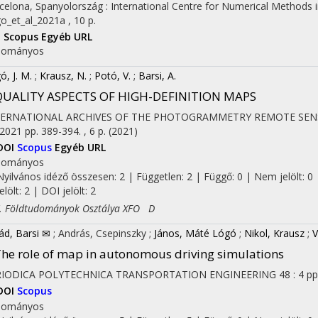
celona, Spanyolország :
International Centre for Numerical Methods 
o_et_al_2021a , 10 p.
I
Scopus
Egyéb URL
dományos
ó, J. M.
;
Krausz, N.
;
Potó, V.
;
Barsi, A.
QUALITY ASPECTS OF HIGH-DEFINITION MAPS
TERNATIONAL ARCHIVES OF THE PHOTOGRAMMETRY REMOTE SENS
2021
pp. 389-394. , 6 p.
(2021)
DOI
Scopus
Egyéb URL
dományos
Nyilvános idéző összesen: 2
| Független: 2 | Függő: 0 | Nem jelölt: 0 
jelölt: 2 | DOI jelölt: 2
Földtudományok Osztálya XFO D
ád, Barsi ✉
;
András, Csepinszky
;
János, Máté Lógó
;
Nikol, Krausz
;
V
he role of map in autonomous driving simulations
RIODICA POLYTECHNICA TRANSPORTATION ENGINEERING
48
:
4
pp
DOI
Scopus
dományos