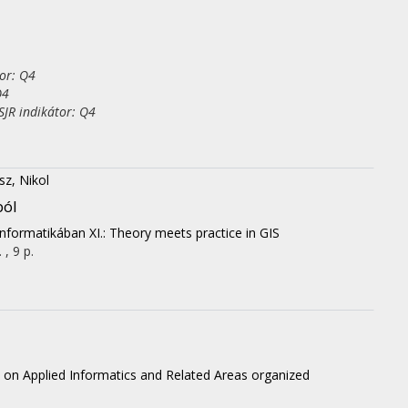
or: Q4
Q4
JR indikátor: Q4
sz, Nikol
ból
informatikában XI.: Theory meets practice in GIS
 , 9 p.
 on Applied Informatics and Related Areas organized