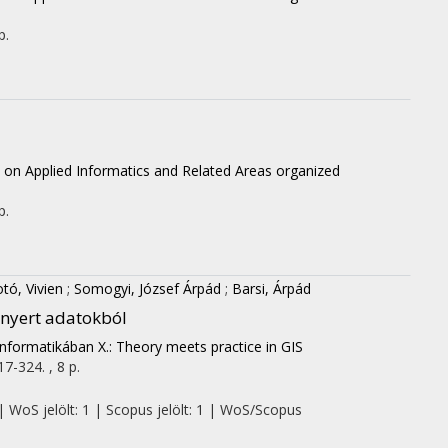
p.
 on Applied Informatics and Related Areas organized
p.
tó, Vivien
;
Somogyi, József Árpád
;
Barsi, Árpád
 nyert adatokból
informatikában X.: Theory meets practice in GIS
17-324. , 8 p.
| WoS jelölt: 1 | Scopus jelölt: 1 | WoS/Scopus