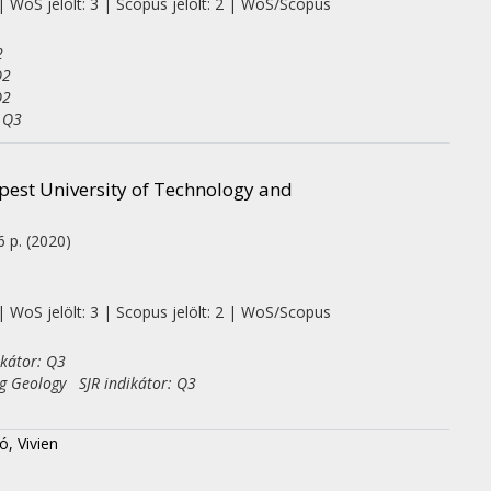
| WoS jelölt: 3 | Scopus jelölt: 2 | WoS/Scopus
2
Q2
Q2
: Q3
est University of Technology and
6 p.
(2020)
| WoS jelölt: 3 | Scopus jelölt: 2 | WoS/Scopus
ikátor: Q3
ng Geology SJR indikátor: Q3
ó, Vivien