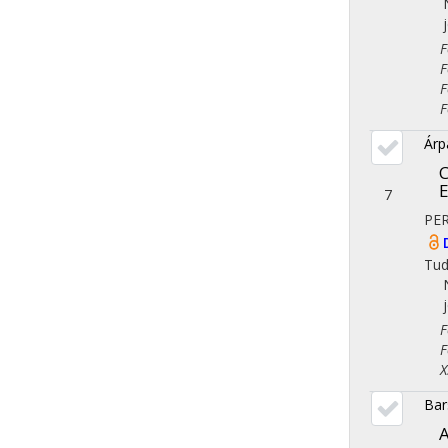
Fol
Fol
Fol
Fol
Árp
C
E
7
PER
Tu
Fol
Fol
X. 
Bar
A