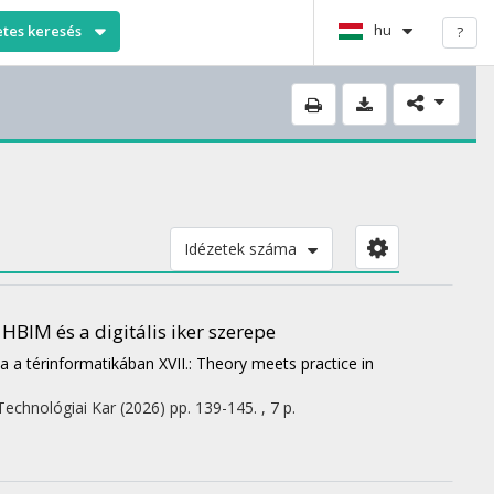
hu
etes keresés
?
Idézetek száma
HBIM és a digitális iker szerepe
a a térinformatikában XVII.: Theory meets practice in
echnológiai Kar
(2026)
pp. 139-145. , 7 p.