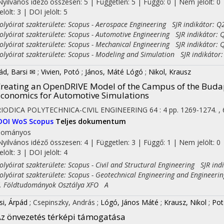
Nyilvános idéző összesen: 5
| Független: 5 | Függő: 0 | Nem jelölt: 0 
jelölt: 3 | DOI jelölt: 5
yóirat szakterülete: Scopus - Aerospace Engineering SJR indikátor: Q
yóirat szakterülete: Scopus - Automotive Engineering SJR indikátor: 
yóirat szakterülete: Scopus - Mechanical Engineering SJR indikátor: 
yóirat szakterülete: Scopus - Modeling and Simulation SJR indikátor
ád, Barsi ✉
;
Vivien, Potó
;
János, Máté Lógó
;
Nikol, Krausz
reating an OpenDRIVE Model of the Campus of the Budap
conomics for Automotive Simulations
IODICA POLYTECHNICA-CIVIL ENGINEERING
64
:
4
pp. 1269-1274. , 
DOI
WoS
Scopus
Teljes dokumentum
dományos
Nyilvános idéző összesen: 4
| Független: 3 | Függő: 1 | Nem jelölt: 0 
jelölt: 3 | DOI jelölt: 4
yóirat szakterülete: Scopus - Civil and Structural Engineering SJR ind
yóirat szakterülete: Scopus - Geotechnical Engineering and Engineeri
Földtudományok Osztálya XFO A
si, Árpád
;
Csepinszky, András
;
Lógó, János Máté
;
Krausz, Nikol
;
Pot
z önvezetés térképi támogatása