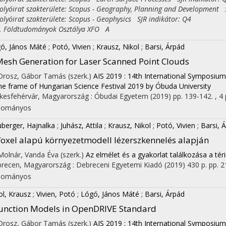
yóirat szakterülete: Scopus - Geography, Planning and Development S
yóirat szakterülete: Scopus - Geophysics SJR indikátor: Q4
Földtudományok Osztálya XFO A
ó, János Máté
;
Potó, Vivien
;
Krausz, Nikol
;
Barsi, Árpád
esh Generation for Laser Scanned Point Clouds
 Orosz, Gábor Tamás (szerk.)
AIS 2019 : 14th International Symposium
the frame of Hungarian Science Festival 2019 by Óbuda University
kesfehérvár, Magyarország :
Óbudai Egyetem
(2019)
pp. 139-142. , 4 
dományos
berger, Hajnalka
;
Juhász, Attila
;
Krausz, Nikol
;
Potó, Vivien
;
Barsi, 
oxel alapú környezetmodell lézerszkennelés alapján
 Molnár, Vanda Éva (szerk.)
Az elmélet és a gyakorlat találkozása a tér
recen, Magyarország :
Debreceni Egyetemi Kiadó
(2019)
430 p.
pp. 2
dományos
ol, Krausz
;
Vivien, Potó
;
Lógó, János Máté
;
Barsi, Árpád
unction Models in OpenDRIVE Standard
 Orosz, Gábor Tamás (szerk.)
AIS 2019 : 14th International Symposium