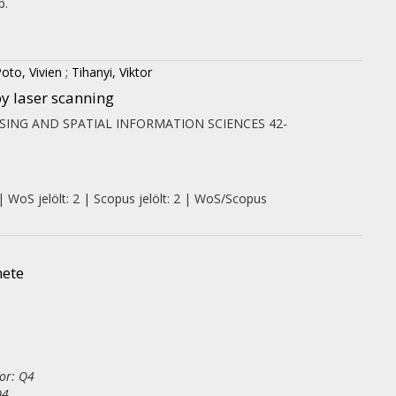
p.
oto, Vivien
;
Tihanyi, Viktor
y laser scanning
ING AND SPATIAL INFORMATION SCIENCES
42-
| WoS jelölt: 2 | Scopus jelölt: 2 | WoS/Scopus
nete
or: Q4
Q4