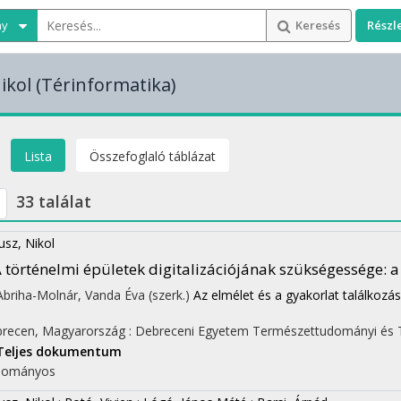
ny
Keresés
Részl
ikol
(Térinformatika)
Lista
Összefoglaló táblázat
33 találat
usz, Nikol
 történelmi épületek digitalizációjának szükségessége: a 
 Abriha-Molnár, Vanda Éva (szerk.)
Az elmélet és a gyakorlat találkozás
recen, Magyarország :
Debreceni Egyetem Természettudományi és T
Teljes dokumentum
dományos