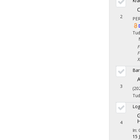
Kra
C
2
PER
Tu
Fol
Fol
X. 
Bar
A
3
(20
Tu
Log
G
H
4
In: 
15 