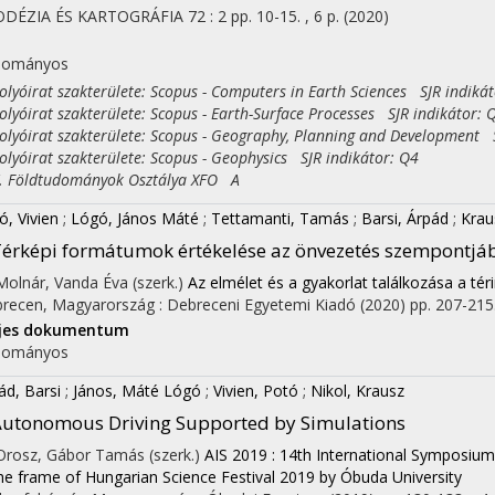
ODÉZIA ÉS KARTOGRÁFIA
72
:
2
pp. 10-15. , 6 p.
(2020)
I
dományos
yóirat szakterülete: Scopus - Computers in Earth Sciences SJR indikát
yóirat szakterülete: Scopus - Earth-Surface Processes SJR indikátor: 
yóirat szakterülete: Scopus - Geography, Planning and Development S
yóirat szakterülete: Scopus - Geophysics SJR indikátor: Q4
Földtudományok Osztálya XFO A
ó, Vivien
;
Lógó, János Máté
;
Tettamanti, Tamás
;
Barsi, Árpád
;
Krau
érképi formátumok értékelése az önvezetés szempontjá
 Molnár, Vanda Éva (szerk.)
Az elmélet és a gyakorlat találkozása a tér
recen, Magyarország :
Debreceni Egyetemi Kiadó
(2020)
pp. 207-215.
ljes dokumentum
dományos
ád, Barsi
;
János, Máté Lógó
;
Vivien, Potó
;
Nikol, Krausz
utonomous Driving Supported by Simulations
 Orosz, Gábor Tamás (szerk.)
AIS 2019 : 14th International Symposium
the frame of Hungarian Science Festival 2019 by Óbuda University