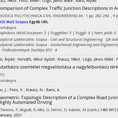
usz, Nikol
;
Potó, Vivien
;
Lógó, János Máté
;
Barsi, Árpád
omparison of Complex Traffic Junction Descriptions in
IODICA POLYTECHNICA-CIVIL ENGINEERING
66
:
1
pp. 282-290. , 9 
DOI
WoS
Scopus
Egyéb URL
dományos
Nyilvános idéző összesen: 5
| Független: 5 | Függő: 0 | Nem jelölt: 0 |
yóirat szakterülete: Scopus - Civil and Structural Engineering SJR ind
yóirat szakterülete: Scopus - Geotechnical Engineering and Engineeri
Földtudományok Osztálya XFO A
si, Árpád
;
Horváth, Viktor Győző
;
Krausz, Nikol
;
Lógó, János Máté
;
P
datbázis-szemlélet megvalósítása a nagyfelbontású tér
21)
dományos
o, J.
;
Poto, V.
;
Krausz, N.
;
Barsi, A.
eometric-Topologic Description of a Complex Road Junc
ighly Automated Driving
Chinesta, F; Abgrall, R; Allix, O; Néron, D; Kaliske, M (szerk.)
14th WCCM
January, 2021