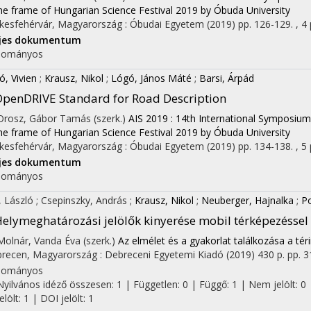
the frame of Hungarian Science Festival 2019 by Óbuda University
kesfehérvár, Magyarország :
Óbudai Egyetem
(2019)
pp. 126-129. , 4 
ljes dokumentum
dományos
ó, Vivien
;
Krausz, Nikol
;
Lógó, János Máté
;
Barsi, Árpád
penDRIVE Standard for Road Description
 Orosz, Gábor Tamás (szerk.)
AIS 2019 : 14th International Symposium
the frame of Hungarian Science Festival 2019 by Óbuda University
kesfehérvár, Magyarország :
Óbudai Egyetem
(2019)
pp. 134-138. , 5 
ljes dokumentum
dományos
, László
;
Csepinszky, András
;
Krausz, Nikol
;
Neuberger, Hajnalka
;
Po
elymeghatározási jelölők kinyerése mobil térképezéssel
 Molnár, Vanda Éva (szerk.)
Az elmélet és a gyakorlat találkozása a tér
recen, Magyarország :
Debreceni Egyetemi Kiadó
(2019)
430 p.
pp. 3
dományos
Nyilvános idéző összesen: 1
| Független: 0 | Függő: 1 | Nem jelölt: 0 
jelölt: 1 | DOI jelölt: 1