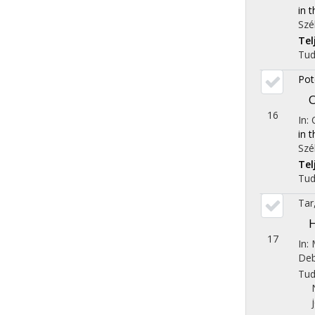
in 
Szé
Te
Tu
Pot
O
16
In:
in 
Szé
Te
Tu
Tar
H
17
In:
Deb
Tu