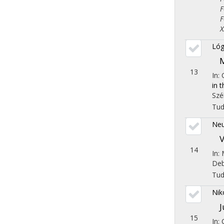
Fol
Fol
X. 
Lóg
M
13
In:
in 
Szé
Tu
Neu
V
14
In:
Deb
Tu
Nik
J
15
In: