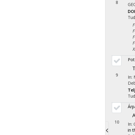
8
GE
DO
Tu
Fol
Fol
Fol
Fol
X. 
Pot
T
9
In:
Deb
Te
Tu
Árp
A
10
In:
in 