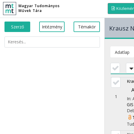
Magyar Tudományos
Közlemé
Művek Tára
Szerző
Intézmény
Témakör
Krausz N
Adatlap
Kra
A
1
In:
GIS
Deb
Tu