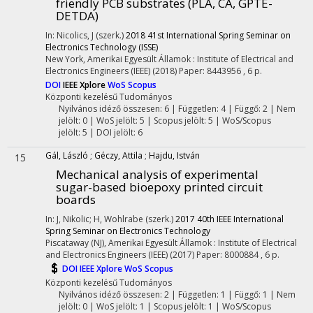
friendly PCB substrates (PLA, CA, GPTE-
DETDA)
In: Nicolics, J (szerk.)
2018 41st International Spring Seminar on
Electronics Technology (ISSE)
New York, Amerikai Egyesült Államok :
Institute of Electrical and
Electronics Engineers (IEEE)
(2018)
Paper: 8443956 , 6 p.
DOI
IEEE Xplore
WoS
Scopus
Központi kezelésű
Tudományos
Nyilvános idéző összesen: 6
| Független: 4 | Függő: 2 | Nem
jelölt: 0 | WoS jelölt: 5 | Scopus jelölt: 5 | WoS/Scopus
jelölt: 5 | DOI jelölt: 6
Gál, László
;
Géczy, Attila
;
Hajdu, István
15
Mechanical analysis of experimental
sugar-based bioepoxy printed circuit
boards
In: J, Nikolic; H, Wohlrabe (szerk.)
2017 40th IEEE International
Spring Seminar on Electronics Technology
Piscataway (NJ), Amerikai Egyesült Államok :
Institute of Electrical
and Electronics Engineers (IEEE)
(2017)
Paper: 8000884 , 6 p.
DOI
IEEE Xplore
WoS
Scopus
Központi kezelésű
Tudományos
Nyilvános idéző összesen: 2
| Független: 1 | Függő: 1 | Nem
jelölt: 0 | WoS jelölt: 1 | Scopus jelölt: 1 | WoS/Scopus