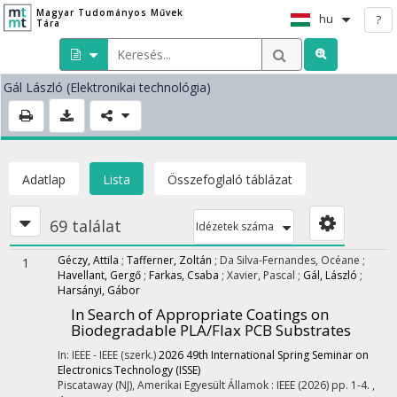
Magyar Tudományos Művek
hu
?
Tára
Gál László
(Elektronikai technológia)
Adatlap
Lista
Összefoglaló táblázat
69 találat
Idézetek száma
Géczy, Attila
;
Tafferner, Zoltán
;
Da Silva-Fernandes, Océane
;
1
Havellant, Gergő
;
Farkas, Csaba
;
Xavier, Pascal
;
Gál, László
;
Harsányi, Gábor
In Search of Appropriate Coatings on
Biodegradable PLA/Flax PCB Substrates
In: IEEE - IEEE (szerk.)
2026 49th International Spring Seminar on
Electronics Technology (ISSE)
Piscataway (NJ), Amerikai Egyesült Államok :
IEEE
(2026)
pp. 1-4. ,