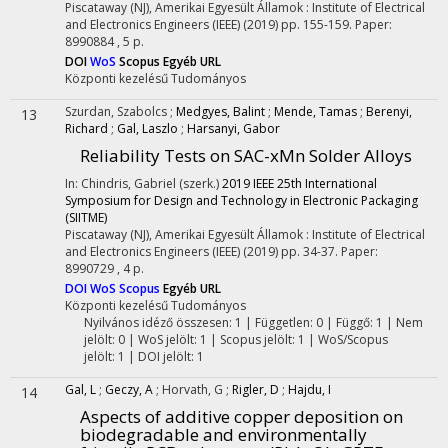
Piscataway (NJ), Amerikai Egyesült Államok :
Institute of Electrical
and Electronics Engineers (IEEE)
(2019)
pp. 155-159. Paper:
8990884 , 5 p.
DOI
WoS
Scopus
Egyéb URL
Központi kezelésű
Tudományos
Szurdan, Szabolcs
;
Medgyes, Balint
;
Mende, Tamas
;
Berenyi,
13
Richard
;
Gal, Laszlo
;
Harsanyi, Gabor
Reliability Tests on SAC-xMn Solder Alloys
In: Chindris, Gabriel (szerk.)
2019 IEEE 25th International
Symposium for Design and Technology in Electronic Packaging
(SIITME)
Piscataway (NJ), Amerikai Egyesült Államok :
Institute of Electrical
and Electronics Engineers (IEEE)
(2019)
pp. 34-37. Paper:
8990729 , 4 p.
DOI
WoS
Scopus
Egyéb URL
Központi kezelésű
Tudományos
Nyilvános idéző összesen: 1
| Független: 0 | Függő: 1 | Nem
jelölt: 0 | WoS jelölt: 1 | Scopus jelölt: 1 | WoS/Scopus
jelölt: 1 | DOI jelölt: 1
Gal, L
;
Geczy, A
;
Horvath, G
;
Rigler, D
;
Hajdu, I
14
Aspects of additive copper deposition on
biodegradable and environmentally