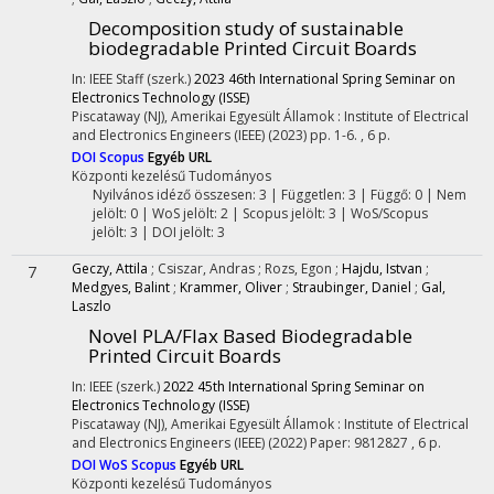
Decomposition study of sustainable
biodegradable Printed Circuit Boards
In: IEEE Staff (szerk.)
2023 46th International Spring Seminar on
Electronics Technology (ISSE)
Piscataway (NJ), Amerikai Egyesült Államok :
Institute of Electrical
and Electronics Engineers (IEEE)
(2023)
pp. 1-6. , 6 p.
DOI
Scopus
Egyéb URL
Központi kezelésű
Tudományos
Nyilvános idéző összesen: 3
| Független: 3 | Függő: 0 | Nem
jelölt: 0 | WoS jelölt: 2 | Scopus jelölt: 3 | WoS/Scopus
jelölt: 3 | DOI jelölt: 3
Geczy, Attila
;
Csiszar, Andras
;
Rozs, Egon
;
Hajdu, Istvan
;
7
Medgyes, Balint
;
Krammer, Oliver
;
Straubinger, Daniel
;
Gal,
Laszlo
Novel PLA/Flax Based Biodegradable
Printed Circuit Boards
In: IEEE (szerk.)
2022 45th International Spring Seminar on
Electronics Technology (ISSE)
Piscataway (NJ), Amerikai Egyesült Államok :
Institute of Electrical
and Electronics Engineers (IEEE)
(2022)
Paper: 9812827 , 6 p.
DOI
WoS
Scopus
Egyéb URL
Központi kezelésű
Tudományos