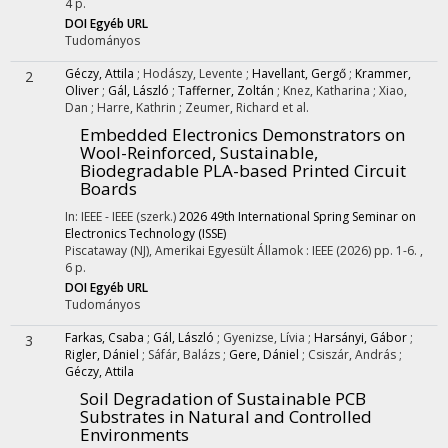
4 p.
DOI
Egyéb URL
Tudományos
Géczy, Attila
;
Hodászy, Levente
;
Havellant, Gergő
;
Krammer,
2
Oliver
;
Gál, László
;
Tafferner, Zoltán
;
Knez, Katharina
;
Xiao,
Dan
;
Harre, Kathrin
;
Zeumer, Richard
et al.
Embedded Electronics Demonstrators on
Wool-Reinforced, Sustainable,
Biodegradable PLA-based Printed Circuit
Boards
In: IEEE - IEEE (szerk.)
2026 49th International Spring Seminar on
Electronics Technology (ISSE)
Piscataway (NJ), Amerikai Egyesült Államok :
IEEE
(2026)
pp. 1-6. ,
6 p.
DOI
Egyéb URL
Tudományos
Farkas, Csaba
;
Gál, László
;
Gyenizse, Lívia
;
Harsányi, Gábor
;
3
Rigler, Dániel
;
Sáfár, Balázs
;
Gere, Dániel
;
Csiszár, András
;
Géczy, Attila
Soil Degradation of Sustainable PCB
Substrates in Natural and Controlled
Environments