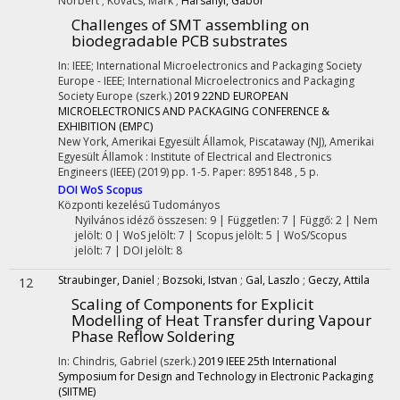
Norbert
;
Kovacs, Mark
;
Harsanyi, Gabor
Challenges of SMT assembling on
biodegradable PCB substrates
In: IEEE; International Microelectronics and Packaging Society
Europe - IEEE; International Microelectronics and Packaging
Society Europe (szerk.)
2019 22ND EUROPEAN
MICROELECTRONICS AND PACKAGING CONFERENCE &
EXHIBITION (EMPC)
New York, Amerikai Egyesült Államok,
Piscataway (NJ), Amerikai
Egyesült Államok :
Institute of Electrical and Electronics
Engineers (IEEE)
(2019)
pp. 1-5. Paper: 8951848 , 5 p.
DOI
WoS
Scopus
Központi kezelésű
Tudományos
Nyilvános idéző összesen: 9
| Független: 7 | Függő: 2 | Nem
jelölt: 0 | WoS jelölt: 7 | Scopus jelölt: 5 | WoS/Scopus
jelölt: 7 | DOI jelölt: 8
Straubinger, Daniel
;
Bozsoki, Istvan
;
Gal, Laszlo
;
Geczy, Attila
12
Scaling of Components for Explicit
Modelling of Heat Transfer during Vapour
Phase Reflow Soldering
In: Chindris, Gabriel (szerk.)
2019 IEEE 25th International
Symposium for Design and Technology in Electronic Packaging
(SIITME)