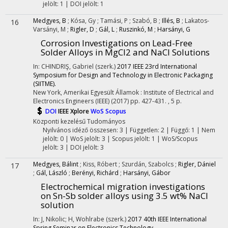
jelölt: 1 | DOI jelölt: 1
Medgyes, B
;
Kósa, Gy
;
Tamási, P
;
Szabó, B
;
Illés, B
;
Lakatos-
16
Varsányi, M
;
Rigler, D
;
Gál, L
;
Ruszinkó, M
;
Harsányi, G
Corrosion Investigations on Lead-Free
Solder Alloys in MgCl2 and NaCl Solutions
In: CHINDRIŞ, Gabriel (szerk.)
2017 IEEE 23rd International
Symposium for Design and Technology in Electronic Packaging
(SIITME).
New York, Amerikai Egyesült Államok :
Institute of Electrical and
Electronics Engineers (IEEE)
(2017)
pp. 427-431. , 5 p.
DOI
IEEE Xplore
WoS
Scopus
Központi kezelésű
Tudományos
Nyilvános idéző összesen: 3
| Független: 2 | Függő: 1 | Nem
jelölt: 0 | WoS jelölt: 3 | Scopus jelölt: 1 | WoS/Scopus
jelölt: 3 | DOI jelölt: 3
Medgyes, Bálint
;
Kiss, Róbert
;
Szurdán, Szabolcs
;
Rigler, Dániel
17
;
Gál, László
;
Berényi, Richárd
;
Harsányi, Gábor
Electrochemical migration investigations
on Sn-Sb solder alloys using 3.5 wt% NaCl
solution
In: J, Nikolic; H, Wohlrabe (szerk.)
2017 40th IEEE International
Spring Seminar on Electronics Technology