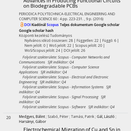
Advances in Producing Functional Circuits
on Biodegradable PCBs
PERIODICA POLYTECHNICA-ELECTRICAL ENGINEERING AND
COMPUTER SCIENCE
60
:
4
pp. 223-231. , 9 p.
(2016)
DOI
Kiadónál
Scopus
Teljes dokumentum
Google scholar
Google scholar hash
Központi kezelésű
Tudományos
Nyilvános idéző összesen: 28
| Független: 22 | Függő: 6 |
Nem jelölt: 0 | WoS jelölt: 22 | Scopus jelölt: 20 |
WoS/Scopus jelölt: 24 | DOI jelölt: 26
Folyóirat szakterülete: Scopus - Computer Networks and
Communications SJR indikátor: Q4
Folyóirat szakterülete: Scopus - Computer Science
Applications SJR indikátor: Q4
Folyóirat szakterülete: Scopus - Electrical and Electronic
Engineering SJR indikátor: Q4
Folyóirat szakterülete: Scopus - Information Systems SJR
indikátor: Q4
Folyóirat szakterülete: Scopus - Signal Processing SJR
indikátor: Q4
Folyóirat szakterülete: Scopus - Software SJR indikátor: Q4
Medgyes, Bálint
;
Szabó, Péter
;
Tamási, Patrik
;
Gál, László
;
20
Harsányi, Gábor
Electrochemical Migration of Cu and Sn in