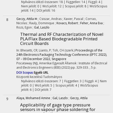
Nyilvános idéző összesen: 18
| Független: 14 | Függő: 4 |
Nem jelölt: 0 | WoS jelölt: 12 | Scopus jelölt: 8 | WoS/Scopus
jelölt: 14 | DOI jelölt: 16
Geczy, Attila ✉
;
Csiszar, Andras
;
Xavier, Pascal
;
Corrao,
8
Nicolas
;
Rauly, Dominique
;
Kovacs, Robert
;
Feher, Anna Eva
;
Rozs, Egon
;
Gal, Laszlo
Thermal and RF Characterization of Novel
PLA/Flax Based Biodegradable Printed
Circuit Boards
In: Bhesetti, CR; Lianto, P; Toh, CH (szerk.)
Proceedings of the
24th Electronics Packaging Technology Conference (EPTC 2022),
07 – 09 December 2022, Singapore
Piscataway (NJ), Amerikai Egyesült Államok :
Institute of Electrical
and Electronics Engineers (IEEE)
(2022)
pp. 329-333. , 5 p.
DOI
Scopus
Egyéb URL
Központi kezelésű
Tudományos
Nyilvános idéző összesen: 7
| Független: 3 | Függő: 4 | Nem
jelölt: 0 | WoS jelölt: 5 | Scopus jelölt: 4 | WoS/Scopus
jelölt: 6 | DOI jelölt: 7
Alaya, Mohamed Amine
;
Gal, Laszlo
;
Geczy, Attila
9
Applicability of gage type pressure
sensors in vapour phase soldering for