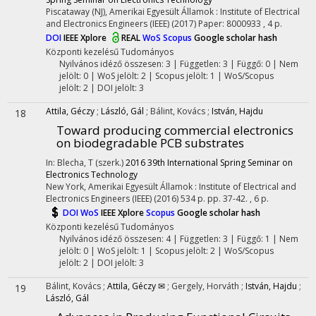
Piscataway (NJ), Amerikai Egyesült Államok :
Institute of Electrical
and Electronics Engineers (IEEE)
(2017)
Paper: 8000933 , 4 p.
DOI
IEEE Xplore
REAL
WoS
Scopus
Google scholar hash
Központi kezelésű
Tudományos
Nyilvános idéző összesen: 3
| Független: 3 | Függő: 0 | Nem
jelölt: 0 | WoS jelölt: 2 | Scopus jelölt: 1 | WoS/Scopus
jelölt: 2 | DOI jelölt: 3
Attila, Géczy
;
László, Gál
;
Bálint, Kovács
;
István, Hajdu
18
Toward producing commercial electronics
on biodegradable PCB substrates
In: Blecha, T (szerk.)
2016 39th International Spring Seminar on
Electronics Technology
New York, Amerikai Egyesült Államok :
Institute of Electrical and
Electronics Engineers (IEEE)
(2016)
534 p.
pp. 37-42. , 6 p.
DOI
WoS
IEEE Xplore
Scopus
Google scholar hash
Központi kezelésű
Tudományos
Nyilvános idéző összesen: 4
| Független: 3 | Függő: 1 | Nem
jelölt: 0 | WoS jelölt: 1 | Scopus jelölt: 2 | WoS/Scopus
jelölt: 2 | DOI jelölt: 3
Bálint, Kovács
;
Attila, Géczy ✉
;
Gergely, Horváth
;
István, Hajdu
;
19
László, Gál