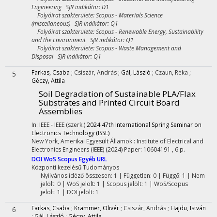
Engineering SJR indikátor: D1
Folyóirat szakterülete: Scopus - Materials Science
(miscellaneous) SJR indikátor: Q1
Folyóirat szakterülete: Scopus - Renewable Energy, Sustainability
and the Environment SJR indikátor: Q1
Folyóirat szakterülete: Scopus - Waste Management and
Disposal SJR indikátor: Q1
Farkas, Csaba
;
Csiszár, András
;
Gál, László
;
Czaun, Réka
;
5
Géczy, Attila
Soil Degradation of Sustainable PLA/Flax
Substrates and Printed Circuit Board
Assemblies
In: IEEE - IEEE (szerk.)
2024 47th International Spring Seminar on
Electronics Technology (ISSE)
New York, Amerikai Egyesült Államok :
Institute of Electrical and
Electronics Engineers (IEEE)
(2024)
Paper: 10604191 , 6 p.
DOI
WoS
Scopus
Egyéb URL
Központi kezelésű
Tudományos
Nyilvános idéző összesen: 1
| Független: 0 | Függő: 1 | Nem
jelölt: 0 | WoS jelölt: 1 | Scopus jelölt: 1 | WoS/Scopus
jelölt: 1 | DOI jelölt: 1
Farkas, Csaba
;
Krammer, Olivér
;
Csiszár, András
;
Hajdu, István
6
;
Gál, László
;
Géczy, Attila