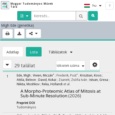
Magyar Tudományos Művek
hu
?
Tára
Migh Ede
(genetika)
Adatlap
Lista
Táblázatok
29 találat
Idézetek száma
*
*
Ede, Migh
;
Vivien, Miczán
;
Frederik, Post
;
Krisztian, Koos
;
1
Attila, Beleon
;
David, Kokai
;
Zsanett, Zsófia Iván
;
Istvan, Grexa
;
Nikita, Moshkov
;
Reka, Hollandi
et al.
A Morpho-Proteomic Atlas of Mitosis at
Sub-Minute Resolution
(2026)
Preprint DOI
Tudományos
*