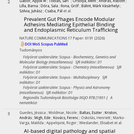
Gábor, Apjok ✉
;
Tóbiás, Sári
;
Orsolya, Méhi
;
András, Asbóth
;
2
Lilla, Barna
;
Dóra, Sala
;
Ilona, Gróf
;
Bálint, Márk Vásárhelyi
;
Szilvia, Juhász
;
Csaba, Pál
et al.
Prevalent Gut Phages Encode Modular
Adhesins Mediating Epithelial Binding
and Endoplasmic Reticulum Trafficking
NATURE COMMUNICATIONS
17
Paper: 6191
(2026)
DOI
WoS
Scopus
PubMed
Tudományos
Folyóirat szakterülete: Scopus - Biochemistry, Genetics and
Molecular Biology (miscellaneous) SJR indikátor: D1
Folyóirat szakterülete: Scopus - Chemistry (miscellaneous) SJR
indikátor: D1
Folyóirat szakterülete: Scopus - Multidisciplinary SJR
indikátor: D1
Folyóirat szakterülete: Scopus - Physics and Astronomy
(miscellaneous) SJR indikátor: D1
Regionális Tudományok Bizottsága IXGJO RTB [1901-] A
nemzetközi
Guedes, Jéssica
;
Woldmar, Nicole
;
Baltas, Eszter
;
Kriston,
3
András
;
Migh, Ede
;
Kovács, Ferenc
;
Oskolás, Henriett
;
Marko-
Varga, Matilda
;
Appelqvist, Roger
;
Wieslander, Elisabet
et al.
AI-based digital pathology and spatial