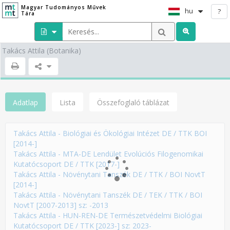
Magyar Tudományos Művek
hu
?
Tára
Takács Attila
(Botanika)
Adatlap
Lista
Összefoglaló táblázat
Takács Attila - Biológiai és Ökológiai Intézet DE / TTK BOI
[2014-]
Takács Attila - MTA-DE Lendület Evolúciós Filogenomikai
Kutatócsoport DE / TTK [2017-]
Takács Attila - Növénytani Tanszék DE / TTK / BOI NovtT
[2014-]
Takács Attila - Növénytani Tanszék DE / TEK / TTK / BOI
NovtT [2007-2013] sz: -2013
Takács Attila - HUN-REN-DE Természetvédelmi Biológiai
Kutatócsoport DE / TTK [2023-] sz: 2023-