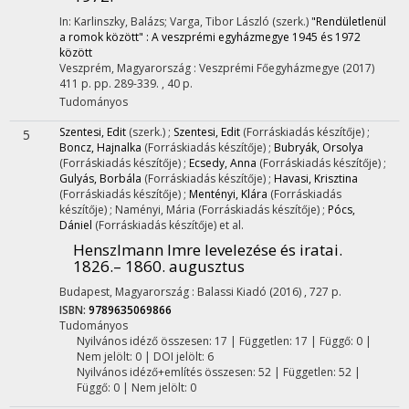
In: Karlinszky, Balázs; Varga, Tibor László (szerk.)
"Rendületlenül
a romok között" : A veszprémi egyházmegye 1945 és 1972
között
Veszprém, Magyarország :
Veszprémi Főegyházmegye
(2017)
411 p.
pp. 289-339. , 40 p.
Tudományos
Szentesi, Edit
(szerk.)
;
Szentesi, Edit
(Forráskiadás készítője)
;
5
Boncz, Hajnalka
(Forráskiadás készítője)
;
Bubryák, Orsolya
(Forráskiadás készítője)
;
Ecsedy, Anna
(Forráskiadás készítője)
;
Gulyás, Borbála
(Forráskiadás készítője)
;
Havasi, Krisztina
(Forráskiadás készítője)
;
Mentényi, Klára
(Forráskiadás
készítője)
;
Naményi, Mária
(Forráskiadás készítője)
;
Pócs,
Dániel
(Forráskiadás készítője)
et al.
Henszlmann Imre levelezése és iratai.
1826.– 1860. augusztus
Budapest, Magyarország :
Balassi Kiadó
(2016)
,
727 p.
ISBN:
9789635069866
Tudományos
Nyilvános idéző összesen: 17
| Független: 17 | Függő: 0 |
Nem jelölt: 0 | DOI jelölt: 6
Nyilvános idéző+említés összesen: 52
| Független: 52 |
Függő: 0 | Nem jelölt: 0