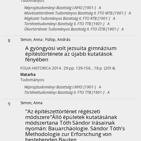
Tudományos
Néprajztudományi Bizottság I.NYIO [1901-] A
Művészettörténeti Tudományos Bizottság II. FTO MTB [1901-] A
Régészeti Tudományos Bizottság II. FTO RTB [1901-] A
Történettudományi Bizottság II. FTO TTB [1901-] A
Ókortörténeti Tudományos Bizottság II. FTO ÓTB [1901-] A
Simon, Anna
;
Fülöp, András
8
A gyöngyösi volt jezsuita gimnázium
építéstörténete az újabb kutatások
fényében
FOLIA HISTORICA
2014
:
29
pp. 139-156. , 18 p.
(2014)
Matarka
Tudományos
Néprajztudományi Bizottság I.NYIO [1901-] A
Történettudományi Bizottság II. FTO TTB [1901-] A
Simon, Anna
9
"Az építészettörténet régészeti
módszere"Álló épületek kutatásának
módszertana Tóth Sándor írásainak
nyomán
: Bauarchäologie. Sándor Tóth's
Methodologie zur Erforschung von
bestehenden Bauten