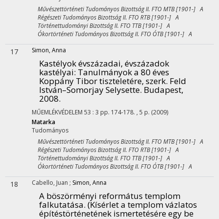
Művészettörténeti Tudományos Bizottság II. FTO MTB [1901-] A
Régészeti Tudományos Bizottság II. FTO RTB [1901-] A
Történettudományi Bizottság II. FTO TTB [1901-] A
Ókortörténeti Tudományos Bizottság II. FTO ÓTB [1901-] A
Simon, Anna
17
Kastélyok évszázadai, évszázadok
kastélyai
: Tanulmányok a 80 éves
Koppány Tibor tiszteletére, szerk. Feld
István–Somorjay Selysette. Budapest,
2008.
MŰEMLÉKVÉDELEM
53
:
3
pp. 174-178. , 5 p.
(2009)
Matarka
Tudományos
Művészettörténeti Tudományos Bizottság II. FTO MTB [1901-] A
Régészeti Tudományos Bizottság II. FTO RTB [1901-] A
Történettudományi Bizottság II. FTO TTB [1901-] A
Ókortörténeti Tudományos Bizottság II. FTO ÓTB [1901-] A
Cabello, Juan
;
Simon, Anna
18
A böszörményi református templom
falkutatása. (Kísérlet a templom vázlatos
építéstörténetének ismertetésére egy be