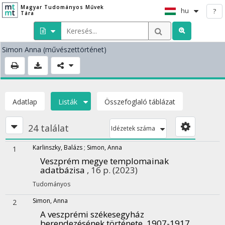
Magyar Tudományos Művek
hu
?
Tára
Simon Anna
(művészettörténet)
Adatlap
Listák
Összefoglaló táblázat
24 találat
Idézetek száma
Karlinszky, Balázs
;
Simon, Anna
1
Veszprém megye templomainak
adatbázisa
, 16 p.
(2023)
Tudományos
Simon, Anna
2
A veszprémi székesegyház
berendezésének története, 1907-1917.