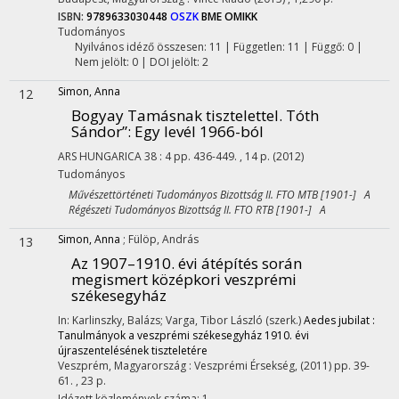
ISBN:
9789633030448
OSZK
BME OMIKK
Tudományos
Nyilvános idéző összesen: 11
| Független: 11 | Függő: 0 |
Nem jelölt: 0 | DOI jelölt: 2
Simon, Anna
12
Bogyay Tamásnak tisztelettel. Tóth
Sándor”
: Egy levél 1966-ból
ARS HUNGARICA
38
:
4
pp. 436-449. , 14 p.
(2012)
Tudományos
Művészettörténeti Tudományos Bizottság II. FTO MTB [1901-] A
Régészeti Tudományos Bizottság II. FTO RTB [1901-] A
Simon, Anna
;
Fülöp, András
13
Az 1907–1910. évi átépítés során
megismert középkori veszprémi
székesegyház
In: Karlinszky, Balázs; Varga, Tibor László (szerk.)
Aedes jubilat :
Tanulmányok a veszprémi székesegyház 1910. évi
újraszentelésének tiszteletére
Veszprém, Magyarország :
Veszprémi Érsekség
,
(2011)
pp. 39-
61. , 23 p.
Idézett közlemények száma: 1