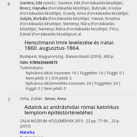
Szentesi, Edit
(szerk.)
;
Szentesi, Edit
(Forráskiadás készítője)
;
6
Boncz, Hajnalka
(Forráskiadás készítője)
;
Bubryák, orsolya
(Forráskiadás készítője)
;
Ecsedy, Anna
(Forráskiadás készítője)
;
Gulyás, Borbála
(Forráskiadás készítője)
;
Havasi, Krisztina
(Forráskiadás készítője)
;
Mentényi, Klára
(Forráskiadás
készítője)
;
Naményi, Mária
(Forráskiadás készítője)
;
Pócs,
Dániel
(Forráskiadás készítője)
et al.
Henszlmann Imre levelezése és iratai.
1860. augusztus-1864.
Budapest, Magyarország :
Balassi Kiadó
(2016)
,
600 p.
ISBN:
9789635069873
Tudományos
Nyilvános idéző összesen: 16
| Független: 16 | Függő: 0 |
Nem jelölt: 0 | DOI jelölt: 3
Nyilvános idéző+említés összesen: 24
| Független: 24 |
Függő: 0 | Nem jelölt: 0
Orha, Zoltán
;
Simon, Anna
7
Adatok az andráshidai római katolikus
templom építéstörténetéhez
ZALAI MÚZEUM: KÖZLEMÉNYEK
2015
:
22
pp. 77-99. , 23 p.
(2015)
Matarka