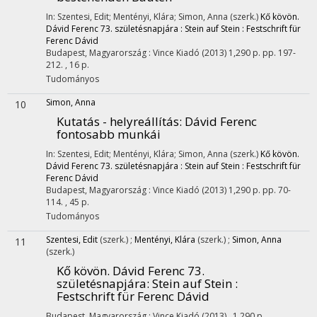
In: Szentesi, Edit; Mentényi, Klára; Simon, Anna (szerk.)
Kő kövön.
Dávid Ferenc 73. születésnapjára : Stein auf Stein : Festschrift für
Ferenc Dávid
Budapest, Magyarország :
Vince Kiadó
(2013)
1,290 p.
pp. 197-
212. , 16 p.
Tudományos
Simon, Anna
10
Kutatás - helyreállítás
: Dávid Ferenc
fontosabb munkái
In: Szentesi, Edit; Mentényi, Klára; Simon, Anna (szerk.)
Kő kövön.
Dávid Ferenc 73. születésnapjára : Stein auf Stein : Festschrift für
Ferenc Dávid
Budapest, Magyarország :
Vince Kiadó
(2013)
1,290 p.
pp. 70-
114. , 45 p.
Tudományos
Szentesi, Edit
(szerk.)
;
Mentényi, Klára
(szerk.)
;
Simon, Anna
11
(szerk.)
Kő kövön. Dávid Ferenc 73.
születésnapjára
: Stein auf Stein :
Festschrift für Ferenc Dávid
Budapest, Magyarország :
Vince Kiadó
(2013)
,
1,290 p.