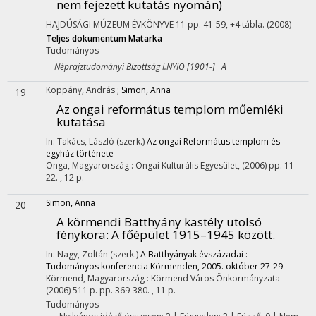
nem fejezett kutatás nyomán)
HAJDÚSÁGI MÚZEUM ÉVKÖNYVE
11
pp. 41-59, +4 tábla.
(2008)
Teljes dokumentum
Matarka
Tudományos
Néprajztudományi Bizottság I.NYIO [1901-] A
Koppány, András
;
Simon, Anna
19
Az ongai református templom műemléki
kutatása
In: Takács, László (szerk.)
Az ongai Református templom és
egyház története
Onga, Magyarország :
Ongai Kulturális Egyesület
,
(2006)
pp. 11-
22. , 12 p.
Simon, Anna
20
A körmendi Batthyány kastély utolsó
fénykora
: A főépület 1915–1945 között.
In: Nagy, Zoltán (szerk.)
A Batthyányak évszázadai :
Tudományos konferencia Körmenden, 2005. október 27-29
Körmend, Magyarország :
Körmend Város Önkormányzata
(2006)
511 p.
pp. 369-380. , 11 p.
Tudományos