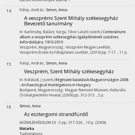
Fülöp, András
;
Simon, Anna
14
A veszprémi Szent Mihály székesegyház
Bevezető tanulmány
In: Karlinszky, Balázs; Varga, Tibor László (szerk.)
Centenáriumi
album a veszprémi székesegyház újjáépítésének százéves
évfordulójára, 1910-2010
Veszprém, Magyarország :
Veszprém Megyei Levéltár
,
Veszprémi Érseki és Főkáptalani Levéltár
,
(2010)
pp. 7-17. , 11 p.
Fülöp, András
;
Simon, Anna
15
Veszprém, Szent Mihály székesegyház
In: Kisfaludi, J (szerk.)
Régészeti kutatások Magyarországon 2008
: Archaeological Investigations in Hungary
Budapest, Magyarország :
Magyar Nemzeti Múzeum
,
Kulturális
Örökségvédelmi Hivatal
,
(2009)
pp. 312-313. , 2 p.
Simon, Anna
16
Az esztergomi strandfürdő
MŰEMLÉKVÉDELEM
53
:
5
pp. 317-326. , 10 p.
(2009)
Matarka
Tudományos