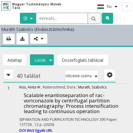
Magyar Tudományos Művek
hu
?
Tára
Muráth Szabolcs
(Elválasztástechnika)
Adatlap
Listák
Összefoglaló táblázat
40 találat
Idézetek száma
Kiss, Anita ✉
;
Rutterschmid, Dora
;
Murath, Szabolcs
1
Scalable enantioseparation of rac-
voriconazole by centrifugal partition
chromatography: Process intensification
leading to continuous operation
SEPARATION AND PURIFICATION TECHNOLOGY
395
Paper:
137728 , 12 p.
(2026)
DOI
WoS
Egyéb URL