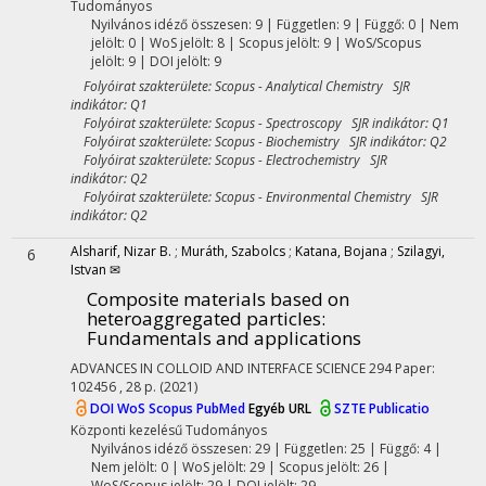
Tudományos
Nyilvános idéző összesen: 9
| Független: 9 | Függő: 0 | Nem
jelölt: 0 | WoS jelölt: 8 | Scopus jelölt: 9 | WoS/Scopus
jelölt: 9 | DOI jelölt: 9
Folyóirat szakterülete: Scopus - Analytical Chemistry SJR
indikátor: Q1
Folyóirat szakterülete: Scopus - Spectroscopy SJR indikátor: Q1
Folyóirat szakterülete: Scopus - Biochemistry SJR indikátor: Q2
Folyóirat szakterülete: Scopus - Electrochemistry SJR
indikátor: Q2
Folyóirat szakterülete: Scopus - Environmental Chemistry SJR
indikátor: Q2
Alsharif, Nizar B.
;
Muráth, Szabolcs
;
Katana, Bojana
;
Szilagyi,
6
Istvan ✉
Composite materials based on
heteroaggregated particles:
Fundamentals and applications
ADVANCES IN COLLOID AND INTERFACE SCIENCE
294
Paper:
102456 , 28 p.
(2021)
DOI
WoS
Scopus
PubMed
Egyéb URL
SZTE Publicatio
Központi kezelésű
Tudományos
Nyilvános idéző összesen: 29
| Független: 25 | Függő: 4 |
Nem jelölt: 0 | WoS jelölt: 29 | Scopus jelölt: 26 |
WoS/Scopus jelölt: 29 | DOI jelölt: 29