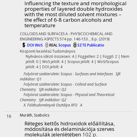
Influencing the texture and morphological
properties of layered double hydroxides
with the most diluted solvent mixtures –
the effect of 6-8 carbon alcohols and
temperature
COLLOIDS AND SURFACES A : PHYSICOCHEMICAL AND
ENGINEERING ASPECTS
574
pp. 146-153. , 8 p.
(2019)
DOI
WoS
REAL
Scopus
SZTE Publicatio
Központi kezelésű
Tudományos
Nyilvános idéző összesen: 4
| Független: 2 | Függő: 2 | Nem
jelölt: 0 | WoS jelölt: 4 | Scopus jelölt: 4 | WoS/Scopus
jelölt: 4 | DOI jelölt: 4
Folyóirat szakterülete: Scopus - Surfaces and Interfaces SJR
indikátor: Q1
Folyóirat szakterülete: Scopus - Colloid and Surface
Chemistry SJR indikátor: Q2
Folyóirat szakterülete: Scopus - Physical and Theoretical
Chemistry SJR indikátor: Q2
X. Földtudományok Osztálya XFO A
Muráth, Szabolcs
16
Réteges kettős hidroxidok előállítása,
módosítása és delaminációja szerves
molekulák jelenlétében
102 p.