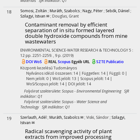
Materials SJR indikátor: Q1
Somosi, Zoltán
;
Muráth, Szabolcs
;
Nagy, Péter
;
Sebők, Dániel
;
18
Szilagyi, Istvan ✉
;
Douglas, Grant
Contaminant removal by efficient
separation of in situ formed layered
double hydroxide compounds from mine
wastewaters
ENVIRONMENTAL SCIENCE-WATER RESEARCH & TECHNOLOGY
5
:
12
pp. 2251-2259. , 9 p.
(2019)
DOI
WoS
REAL
Scopus
Egyéb URL
SZTE Publicatio
Központi kezelésű
Tudományos
Nyilvános idéző összesen: 14
| Független: 14 | Függő: 0 |
Nem jelölt: 0 | WoS jelölt: 13 | Scopus jelölt: 14 |
WoS/Scopus jelölt: 14 | DOI jelölt: 14
Folyóirat szakterülete: Scopus - Environmental Engineering SJR
indikátor: Q1
Folyóirat szakterülete: Scopus - Water Science and
Technology SJR indikátor: Q1
Szerlauth, Adél
;
Muráth, Szabolcs ✉
;
Viski, Sándor
;
Szilagyi,
19
Istvan ✉
Radical scavenging activity of plant
extracts from improved processing