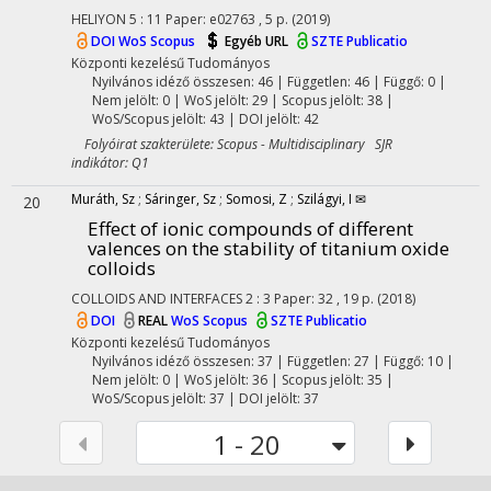
HELIYON
5
:
11
Paper: e02763 , 5 p.
(2019)
DOI
WoS
Scopus
Egyéb URL
SZTE Publicatio
Központi kezelésű
Tudományos
Nyilvános idéző összesen: 46
| Független: 46 | Függő: 0 |
Nem jelölt: 0 | WoS jelölt: 29 | Scopus jelölt: 38 |
WoS/Scopus jelölt: 43 | DOI jelölt: 42
Folyóirat szakterülete: Scopus - Multidisciplinary SJR
indikátor: Q1
Muráth, Sz
;
Sáringer, Sz
;
Somosi, Z
;
Szilágyi, I ✉
20
Effect of ionic compounds of different
valences on the stability of titanium oxide
colloids
COLLOIDS AND INTERFACES
2
:
3
Paper: 32 , 19 p.
(2018)
DOI
REAL
WoS
Scopus
SZTE Publicatio
Központi kezelésű
Tudományos
Nyilvános idéző összesen: 37
| Független: 27 | Függő: 10 |
Nem jelölt: 0 | WoS jelölt: 36 | Scopus jelölt: 35 |
WoS/Scopus jelölt: 37 | DOI jelölt: 37
1 - 20