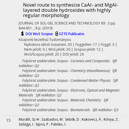
Novel route to synthesize CaAl- and MgAl-
layered double hydroxides with highly
regular morphology
JOURNAL OF SOL-GEL SCIENCE AND TECHNOLOGY
89
:
3
pp.
844-851. , 8 p.
(2019)
DOI
WoS
Scopus
SZTE Publicatio
Központi kezelésű
Tudományos
Nyilvános idéző összesen: 20
| Független: 17 | Függő: 3 |
Nem jelölt: 0 | WoS jelölt: 20 | Scopus jelölt: 12 |
WoS/Scopus jelölt: 20 | DOI jelölt: 20
Folyóirat szakterülete: Scopus - Ceramics and Composites SJR
indikátor: Q2
Folyóirat szakterülete: Scopus - Chemistry (miscellaneous) SJR
indikátor: Q2
Folyóirat szakterülete: Scopus - Condensed Matter Physics SJR
indikátor: Q2
Folyóirat szakterülete: Scopus - Electronic, Optical and Magnetic
Materials SJR indikátor: Q2
Folyóirat szakterülete: Scopus - Materials Chemistry SJR
indikátor: Q2
Folyóirat szakterülete: Scopus - Biomaterials SJR indikátor: Q3
Muráth, Sz ✉
;
Szabados, M
;
Sebők, D
;
Kukovecz, Á
;
Kónya, Z
;
15
Szilágyi, I
;
Sipos, P
;
Palinko, I.