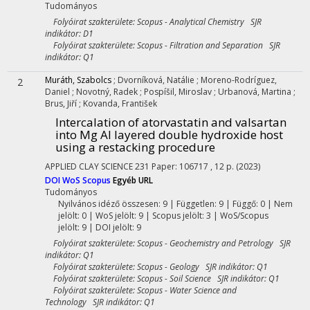
Tudományos
Folyóirat szakterülete: Scopus - Analytical Chemistry SJR
indikátor: D1
Folyóirat szakterülete: Scopus - Filtration and Separation SJR
indikátor: Q1
Muráth, Szabolcs
;
Dvorníková, Natálie
;
Moreno-Rodríguez,
2
Daniel
;
Novotný, Radek
;
Pospíšil, Miroslav
;
Urbanová, Martina
;
Brus, Jiří
;
Kovanda, František
Intercalation of atorvastatin and valsartan
into Mg Al layered double hydroxide host
using a restacking procedure
APPLIED CLAY SCIENCE
231
Paper: 106717 , 12 p.
(2023)
DOI
WoS
Scopus
Egyéb URL
Tudományos
Nyilvános idéző összesen: 9
| Független: 9 | Függő: 0 | Nem
jelölt: 0 | WoS jelölt: 9 | Scopus jelölt: 3 | WoS/Scopus
jelölt: 9 | DOI jelölt: 9
Folyóirat szakterülete: Scopus - Geochemistry and Petrology SJR
indikátor: Q1
Folyóirat szakterülete: Scopus - Geology SJR indikátor: Q1
Folyóirat szakterülete: Scopus - Soil Science SJR indikátor: Q1
Folyóirat szakterülete: Scopus - Water Science and
Technology SJR indikátor: Q1