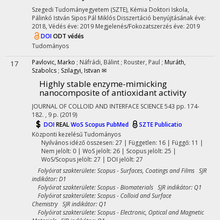
Szegedi Tudományegyetem (SZTE)
,
Kémia Doktori Iskola,
Pálinkó István
Sipos Pál Miklós
Disszertáció benyújtásának éve:
2018,
Védés éve: 2019
Megjelenés/Fokozatszerzés éve: 2019
DOI
ODT védés
Tudományos
Pavlovic, Marko
;
Náfrádi, Bálint
;
Rouster, Paul
;
Muráth,
17
Szabolcs
;
Szilagyi, Istvan ✉
Highly stable enzyme-mimicking
nanocomposite of antioxidant activity
JOURNAL OF COLLOID AND INTERFACE SCIENCE
543
pp. 174-
182. , 9 p.
(2019)
DOI
REAL
WoS
Scopus
PubMed
SZTE Publicatio
Központi kezelésű
Tudományos
Nyilvános idéző összesen: 27
| Független: 16 | Függő: 11 |
Nem jelölt: 0 | WoS jelölt: 26 | Scopus jelölt: 25 |
WoS/Scopus jelölt: 27 | DOI jelölt: 27
Folyóirat szakterülete: Scopus - Surfaces, Coatings and Films SJR
indikátor: D1
Folyóirat szakterülete: Scopus - Biomaterials SJR indikátor: Q1
Folyóirat szakterülete: Scopus - Colloid and Surface
Chemistry SJR indikátor: Q1
Folyóirat szakterülete: Scopus - Electronic, Optical and Magnetic