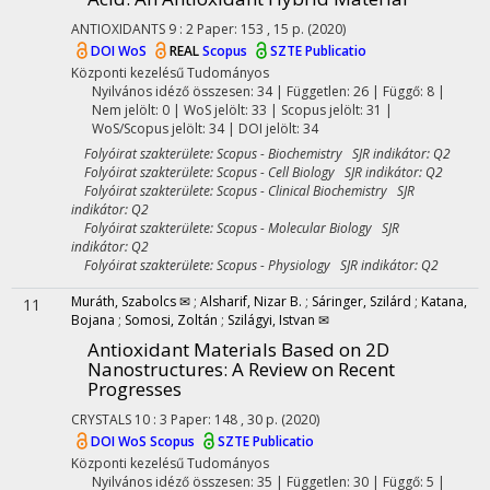
ANTIOXIDANTS
9
:
2
Paper: 153 , 15 p.
(2020)
DOI
WoS
REAL
Scopus
SZTE Publicatio
Központi kezelésű
Tudományos
Nyilvános idéző összesen: 34
| Független: 26 | Függő: 8 |
Nem jelölt: 0 | WoS jelölt: 33 | Scopus jelölt: 31 |
WoS/Scopus jelölt: 34 | DOI jelölt: 34
Folyóirat szakterülete: Scopus - Biochemistry SJR indikátor: Q2
Folyóirat szakterülete: Scopus - Cell Biology SJR indikátor: Q2
Folyóirat szakterülete: Scopus - Clinical Biochemistry SJR
indikátor: Q2
Folyóirat szakterülete: Scopus - Molecular Biology SJR
indikátor: Q2
Folyóirat szakterülete: Scopus - Physiology SJR indikátor: Q2
Muráth, Szabolcs ✉
;
Alsharif, Nizar B.
;
Sáringer, Szilárd
;
Katana,
11
Bojana
;
Somosi, Zoltán
;
Szilágyi, Istvan ✉
Antioxidant Materials Based on 2D
Nanostructures
: A Review on Recent
Progresses
CRYSTALS
10
:
3
Paper: 148 , 30 p.
(2020)
DOI
WoS
Scopus
SZTE Publicatio
Központi kezelésű
Tudományos
Nyilvános idéző összesen: 35
| Független: 30 | Függő: 5 |