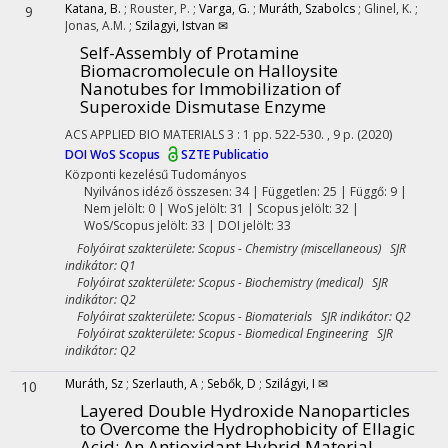
Katana, B.
;
Rouster, P.
;
Varga, G.
;
Muráth, Szabolcs
;
Glinel, K.
;
9
Jonas, A.M.
;
Szilagyi, Istvan ✉
Self-Assembly of Protamine
Biomacromolecule on Halloysite
Nanotubes for Immobilization of
Superoxide Dismutase Enzyme
ACS APPLIED BIO MATERIALS
3
:
1
pp. 522-530. , 9 p.
(2020)
DOI
WoS
Scopus
SZTE Publicatio
Központi kezelésű
Tudományos
Nyilvános idéző összesen: 34
| Független: 25 | Függő: 9 |
Nem jelölt: 0 | WoS jelölt: 31 | Scopus jelölt: 32 |
WoS/Scopus jelölt: 33 | DOI jelölt: 33
Folyóirat szakterülete: Scopus - Chemistry (miscellaneous) SJR
indikátor: Q1
Folyóirat szakterülete: Scopus - Biochemistry (medical) SJR
indikátor: Q2
Folyóirat szakterülete: Scopus - Biomaterials SJR indikátor: Q2
Folyóirat szakterülete: Scopus - Biomedical Engineering SJR
indikátor: Q2
Muráth, Sz
;
Szerlauth, A
;
Sebők, D
;
Szilágyi, I ✉
10
Layered Double Hydroxide Nanoparticles
to Overcome the Hydrophobicity of Ellagic
Acid: An Antioxidant Hybrid Material