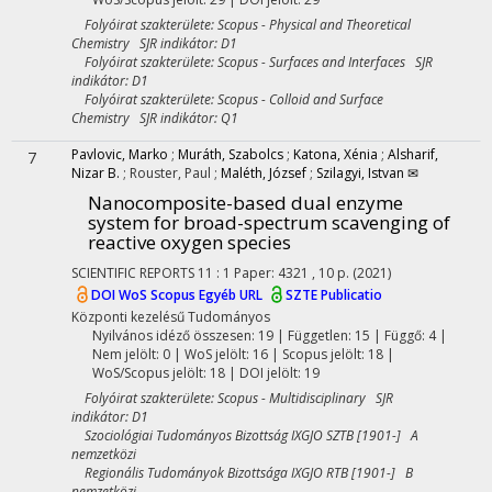
Folyóirat szakterülete: Scopus - Physical and Theoretical
Chemistry SJR indikátor: D1
Folyóirat szakterülete: Scopus - Surfaces and Interfaces SJR
indikátor: D1
Folyóirat szakterülete: Scopus - Colloid and Surface
Chemistry SJR indikátor: Q1
Pavlovic, Marko
;
Muráth, Szabolcs
;
Katona, Xénia
;
Alsharif,
7
Nizar B.
;
Rouster, Paul
;
Maléth, József
;
Szilagyi, Istvan ✉
Nanocomposite-based dual enzyme
system for broad-spectrum scavenging of
reactive oxygen species
SCIENTIFIC REPORTS
11
:
1
Paper: 4321 , 10 p.
(2021)
DOI
WoS
Scopus
Egyéb URL
SZTE Publicatio
Központi kezelésű
Tudományos
Nyilvános idéző összesen: 19
| Független: 15 | Függő: 4 |
Nem jelölt: 0 | WoS jelölt: 16 | Scopus jelölt: 18 |
WoS/Scopus jelölt: 18 | DOI jelölt: 19
Folyóirat szakterülete: Scopus - Multidisciplinary SJR
indikátor: D1
Szociológiai Tudományos Bizottság IXGJO SZTB [1901-] A
nemzetközi
Regionális Tudományok Bizottsága IXGJO RTB [1901-] B
nemzetközi