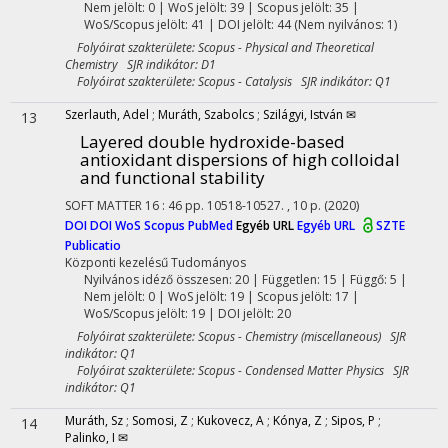
Nem jelölt: 0 | WoS jelölt: 39 | Scopus jelölt: 35 |
WoS/Scopus jelölt: 41 | DOI jelölt: 44 (Nem nyilvános: 1)
Folyóirat szakterülete: Scopus - Physical and Theoretical
Chemistry SJR indikátor: D1
Folyóirat szakterülete: Scopus - Catalysis SJR indikátor: Q1
Szerlauth, Adel
;
Muráth, Szabolcs
;
Szilágyi, István ✉
13
Layered double hydroxide-based
antioxidant dispersions of high colloidal
and functional stability
SOFT MATTER
16
:
46
pp. 10518-10527. , 10 p.
(2020)
DOI
DOI
WoS
Scopus
PubMed
Egyéb URL
Egyéb URL
SZTE
Publicatio
Központi kezelésű
Tudományos
Nyilvános idéző összesen: 20
| Független: 15 | Függő: 5 |
Nem jelölt: 0 | WoS jelölt: 19 | Scopus jelölt: 17 |
WoS/Scopus jelölt: 19 | DOI jelölt: 20
Folyóirat szakterülete: Scopus - Chemistry (miscellaneous) SJR
indikátor: Q1
Folyóirat szakterülete: Scopus - Condensed Matter Physics SJR
indikátor: Q1
Muráth, Sz
;
Somosi, Z
;
Kukovecz, A
;
Kónya, Z
;
Sipos, P
;
14
Palinko, I ✉