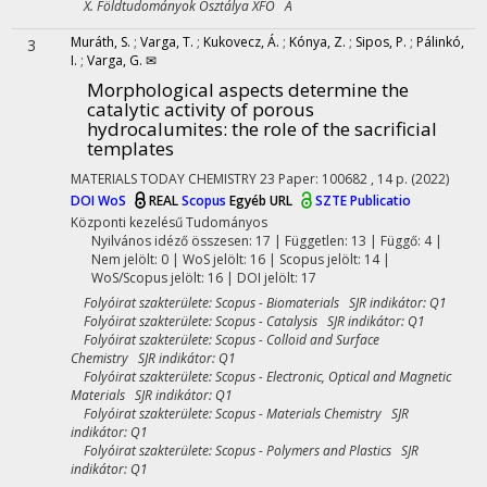
X. Földtudományok Osztálya XFO A
Muráth, S.
;
Varga, T.
;
Kukovecz, Á.
;
Kónya, Z.
;
Sipos, P.
;
Pálinkó,
3
I.
;
Varga, G. ✉
Morphological aspects determine the
catalytic activity of porous
hydrocalumites: the role of the sacrificial
templates
MATERIALS TODAY CHEMISTRY
23
Paper: 100682 , 14 p.
(2022)
DOI
WoS
REAL
Scopus
Egyéb URL
SZTE Publicatio
Központi kezelésű
Tudományos
Nyilvános idéző összesen: 17
| Független: 13 | Függő: 4 |
Nem jelölt: 0 | WoS jelölt: 16 | Scopus jelölt: 14 |
WoS/Scopus jelölt: 16 | DOI jelölt: 17
Folyóirat szakterülete: Scopus - Biomaterials SJR indikátor: Q1
Folyóirat szakterülete: Scopus - Catalysis SJR indikátor: Q1
Folyóirat szakterülete: Scopus - Colloid and Surface
Chemistry SJR indikátor: Q1
Folyóirat szakterülete: Scopus - Electronic, Optical and Magnetic
Materials SJR indikátor: Q1
Folyóirat szakterülete: Scopus - Materials Chemistry SJR
indikátor: Q1
Folyóirat szakterülete: Scopus - Polymers and Plastics SJR
indikátor: Q1