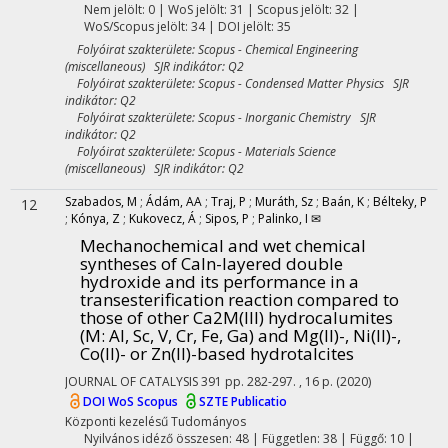
Nem jelölt: 0 | WoS jelölt: 31 | Scopus jelölt: 32 |
WoS/Scopus jelölt: 34 | DOI jelölt: 35
Folyóirat szakterülete: Scopus - Chemical Engineering
(miscellaneous) SJR indikátor: Q2
Folyóirat szakterülete: Scopus - Condensed Matter Physics SJR
indikátor: Q2
Folyóirat szakterülete: Scopus - Inorganic Chemistry SJR
indikátor: Q2
Folyóirat szakterülete: Scopus - Materials Science
(miscellaneous) SJR indikátor: Q2
Szabados, M
;
Ádám, AA
;
Traj, P
;
Muráth, Sz
;
Baán, K
;
Bélteky, P
12
;
Kónya, Z
;
Kukovecz, Á
;
Sipos, P
;
Palinko, I ✉
Mechanochemical and wet chemical
syntheses of CaIn-layered double
hydroxide and its performance in a
transesterification reaction compared to
those of other Ca2M(III) hydrocalumites
(M: Al, Sc, V, Cr, Fe, Ga) and Mg(II)-, Ni(II)-,
Co(II)- or Zn(II)-based hydrotalcites
JOURNAL OF CATALYSIS
391
pp. 282-297. , 16 p.
(2020)
DOI
WoS
Scopus
SZTE Publicatio
Központi kezelésű
Tudományos
Nyilvános idéző összesen: 48
| Független: 38 | Függő: 10 |