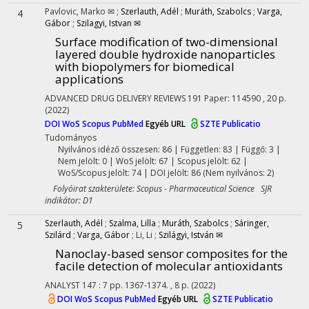
Pavlovic, Marko ✉
;
Szerlauth, Adél
;
Muráth, Szabolcs
;
Varga,
4
Gábor
;
Szilagyi, Istvan ✉
Surface modification of two-dimensional
layered double hydroxide nanoparticles
with biopolymers for biomedical
applications
ADVANCED DRUG DELIVERY REVIEWS
191
Paper: 114590 , 20 p.
(2022)
DOI
WoS
Scopus
PubMed
Egyéb URL
SZTE Publicatio
Tudományos
Nyilvános idéző összesen: 86
| Független: 83 | Függő: 3 |
Nem jelölt: 0 | WoS jelölt: 67 | Scopus jelölt: 62 |
WoS/Scopus jelölt: 74 | DOI jelölt: 86 (Nem nyilvános: 2)
Folyóirat szakterülete: Scopus - Pharmaceutical Science SJR
indikátor: D1
Szerlauth, Adél
;
Szalma, Lilla
;
Muráth, Szabolcs
;
Sáringer,
5
Szilárd
;
Varga, Gábor
;
Li, Li
;
Szilágyi, István ✉
Nanoclay-based sensor composites for the
facile detection of molecular antioxidants
ANALYST
147
:
7
pp. 1367-1374. , 8 p.
(2022)
DOI
WoS
Scopus
PubMed
Egyéb URL
SZTE Publicatio