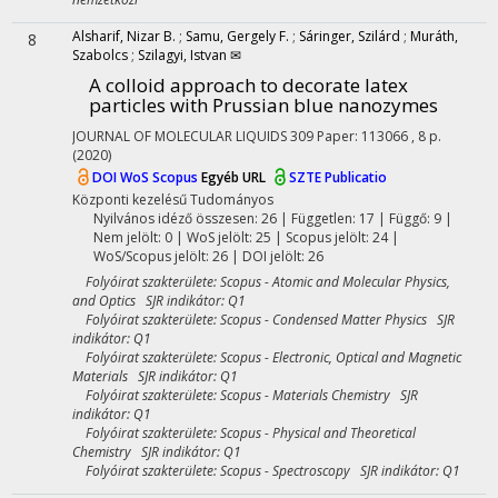
Alsharif, Nizar B.
;
Samu, Gergely F.
;
Sáringer, Szilárd
;
Muráth,
8
Szabolcs
;
Szilagyi, Istvan ✉
A colloid approach to decorate latex
particles with Prussian blue nanozymes
JOURNAL OF MOLECULAR LIQUIDS
309
Paper: 113066 , 8 p.
(2020)
DOI
WoS
Scopus
Egyéb URL
SZTE Publicatio
Központi kezelésű
Tudományos
Nyilvános idéző összesen: 26
| Független: 17 | Függő: 9 |
Nem jelölt: 0 | WoS jelölt: 25 | Scopus jelölt: 24 |
WoS/Scopus jelölt: 26 | DOI jelölt: 26
Folyóirat szakterülete: Scopus - Atomic and Molecular Physics,
and Optics SJR indikátor: Q1
Folyóirat szakterülete: Scopus - Condensed Matter Physics SJR
indikátor: Q1
Folyóirat szakterülete: Scopus - Electronic, Optical and Magnetic
Materials SJR indikátor: Q1
Folyóirat szakterülete: Scopus - Materials Chemistry SJR
indikátor: Q1
Folyóirat szakterülete: Scopus - Physical and Theoretical
Chemistry SJR indikátor: Q1
Folyóirat szakterülete: Scopus - Spectroscopy SJR indikátor: Q1