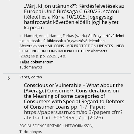
„Várj, ki jön utánunk?”
: Kérdésfelvetések az
Európai Unió Bírósága C-630/23. számú
ítéletét és a Kúria 10/2025. Jogegységi
határozatát követően előállt jogi helyzet
kapcsán
In: Hámori, Antal; Hamar, Farkas (szerk.)
VII. Fogyasztóvédelmi
aktualitások – új kihívások a fogyasztóvédelemben:
Absztraktkötet = VII. CONSUMER PROTECTION UPDATES – NEW
CHALLENGES IN CONSUMER PROTECTION: Abstracts
(2026)
69 p.
pp. 22-25. , 4 p.
Teljes dokumentum
Tudományos
Veres, Zoltán
5
Conscious or Vulnerable – What about the
(Average) Consumer?
: Considerations on
the Meaning of some categories of
Consumers with Special Regard to Debtors
of Consumer Loans
pp. 1-7. Paper:
https://papers.ssrn.com/sol3/papers.cfm?
abstract_id=6061355 , 7 p.
(2026)
SOCIAL SCIENCE RESEARCH NETWORK: SSRN
,
Tudományos