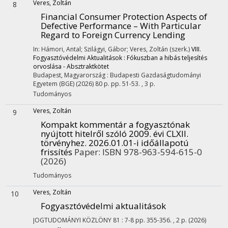
Veres, Zoltán
8
Financial Consumer Protection Aspects of
Defective Performance – With Particular
Regard to Foreign Currency Lending
In: Hámori, Antal; Szilágyi, Gábor; Veres, Zoltán (szerk.)
VIII.
Fogyasztóvédelmi Aktualitások : Fókuszban a hibás teljesítés
orvoslása - Absztraktkötet
Budapest, Magyarország :
Budapesti Gazdaságtudományi
Egyetem (BGE)
(2026)
80 p.
pp. 51-53. , 3 p.
Tudományos
Veres, Zoltán
9
Kompakt kommentár a fogyasztónak
nyújtott hitelről szóló 2009. évi CLXII.
törvényhez. 2026.01.01-i időállapotú
frissítés
Paper: ISBN 978-963-594-615-0
(2026)
Tudományos
Veres, Zoltán
10
Fogyasztóvédelmi aktualitások
JOGTUDOMÁNYI KÖZLÖNY
81
:
7-8
pp. 355-356. , 2 p.
(2026)