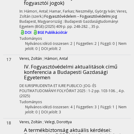
fogyasztói jogok)
In: Hámori, Antal; Hamar, Farkas; Neszmélyi, György Iván; Veres,
Zoltán (szerk.)
Fogyasztóvédelem – Fogyasztóvédelmi jog
Budapest, Magyarország :
Budapesti Gazdaságtudományi
Egyetem (BGE)
(2025)
409 p.
pp. 248-282. , 35 p.
DOI
BGE Publikációtár
Tudományos
Nyilvános idéző összesen: 2
| Független: 2 | Függő: 0 | Nem
jelölt: 0 | DOI jelölt: 2
Veres, Zoltán
;
Hámori, Antal
17
IV. Fogyasztóvédelmi aktualitások című
konferencia a Budapesti Gazdasági
Egyetemen
DE IURISPRUDENTIA ET IURE PUBLICO: JOG- ÉS
POLITIKATUDOMÁNYI FOLYÓIRAT
2025
:
1-2
pp. 103-106. , 4 p.
(2025)
Tudományos
Nyilvános idéző összesen: 4
| Független: 3 | Függő: 1 | Nem
jelölt: 0 | DOI jelölt: 3
Veres, Zoltán
;
Velegi, Dorottya
18
A termékbiztonság aktuális kérdései
: