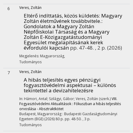
Veres, Zoltán
6
Eltérő indíttatás, közös küldetés: Magyary
Zoltán életművének továbbvitele.
:
Gondolatok a Magyary Zoltán
Népfőiskolai Társaság és a Magyary
Zoltán E-Közigazgatástudományi
Egyesület megalapításának kerek
évfordulói kapcsán
pp. 47-48. , 2 p.
(2026)
Megjelenés: Magyarország,
Tudományos
Veres, Zoltán
7
A hibás teljesítés egyes pénzügyi
fogyasztóvédelmi aspektusai – különös
tekintettel a devizahitelezésre
In: Hámori, Antal; Szilágyi, Gábor; Veres, Zoltán (szerk.)
VIII.
Fogyasztóvédelmi Aktualitások : Fókuszban a hibás teljesítés
orvoslása - Absztraktkötet
Budapest, Magyarország :
Budapesti Gazdaságtudományi
Egyetem (BGE)
(2026)
80 p.
pp. 48-50. , 3 p.
Tudományos