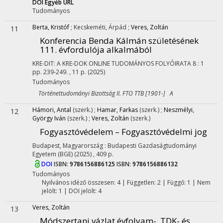
DOI
Egyéb URL
Tudományos
Berta, Kristóf
;
Kecskeméti, Árpád
;
Veres, Zoltán
11
Konferencia Benda Kálmán születésének
111. évfordulója alkalmából
KRE-DIT: A KRE-DOK ONLINE TUDOMÁNYOS FOLYÓIRATA
8
:
1
pp. 239-249. , 11 p.
(2025)
Tudományos
Történettudományi Bizottság II. FTO TTB [1901-] A
Hámori, Antal
(szerk.)
;
Hamar, Farkas
(szerk.)
;
Neszmélyi,
12
György Iván
(szerk.)
;
Veres, Zoltán
(szerk.)
Fogyasztóvédelem – Fogyasztóvédelmi jog
Budapest, Magyarország :
Budapesti Gazdaságtudományi
Egyetem (BGE)
(2025)
,
409 p.
DOI
ISBN:
9786156886125
ISBN:
9786156886132
Tudományos
Nyilvános idéző összesen: 4
| Független: 2 | Függő: 1 | Nem
jelölt: 1 | DOI jelölt: 4
Veres, Zoltán
13
Módszertani vázlat évfolyam-, TDK- és