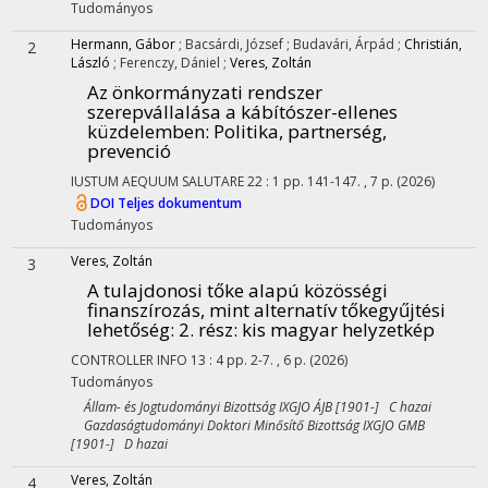
Tudományos
Hermann, Gábor
;
Bacsárdi, József
;
Budavári, Árpád
;
Christián,
2
László
;
Ferenczy, Dániel
;
Veres, Zoltán
Az önkormányzati rendszer
szerepvállalása a kábítószer-ellenes
küzdelemben
: Politika, partnerség,
prevenció
IUSTUM AEQUUM SALUTARE
22
:
1
pp. 141-147. , 7 p.
(2026)
DOI
Teljes dokumentum
Tudományos
Veres, Zoltán
3
A tulajdonosi tőke alapú közösségi
finanszírozás, mint alternatív tőkegyűjtési
lehetőség
: 2. rész: kis magyar helyzetkép
CONTROLLER INFO
13
:
4
pp. 2-7. , 6 p.
(2026)
Tudományos
Állam- és Jogtudományi Bizottság IXGJO ÁJB [1901-] C hazai
Gazdaságtudományi Doktori Minősítő Bizottság IXGJO GMB
[1901-] D hazai
Veres, Zoltán
4