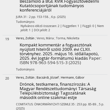
Beszámoló a BGE KVIK Fogyasztóvédelmi
Kutatócsoportjának tudományos
konferenciájáról
JURA
31
:
2
pp. 153-158. , 6 p.
(2025)
Tudományos
Nyilvános idéző összesen: 2
| Független: 1 | Függő: 0 | Nem
jelölt: 1 | DOI jelölt: 2
Veres, Zoltán
;
Veres, Mária
;
Torma, Nikoletta
19
Kompakt kommentár a fogyasztónak
nyújtott hitelről szóló 2009. évi CLXII.
törvényhez. 2025. május 16. időállapotú,
2025. évi Jogtár-formátumú kiadás
Paper:
ISBN 978-963-594-515-3
(2025)
Tudományos
Veres, Zoltán
;
Bacsárdi, József
;
Hermann, Gábor
20
Drónok, testkamera, finanszírozás: A
Magyar Rendészettudományi Társaság
Településbiztonsági Tagozatának
második online szakmai estje
COMITATUS: ÖNKORMÁNYZATI SZEMLE
35
:
253
pp. 85-89. , 5 p.
(2025)