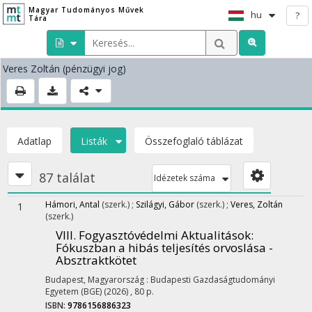
Magyar Tudományos Művek
hu
?
Tára
Veres Zoltán
(pénzügyi jog)
Adatlap
Listák
Összefoglaló táblázat
87 találat
Idézetek száma
Hámori, Antal
(szerk.)
;
Szilágyi, Gábor
(szerk.)
;
Veres, Zoltán
1
(szerk.)
VIII. Fogyasztóvédelmi Aktualitások
:
Fókuszban a hibás teljesítés orvoslása -
Absztraktkötet
Budapest, Magyarország :
Budapesti Gazdaságtudományi
Egyetem (BGE)
(2026)
,
80 p.
ISBN:
9786156886323