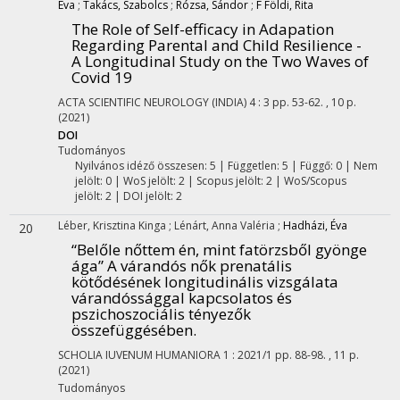
Éva
;
Takács, Szabolcs
;
Rózsa, Sándor
;
F Földi, Rita
The Role of Self-efficacy in Adapation
Regarding Parental and Child Resilience -
A Longitudinal Study on the Two Waves of
Covid 19
ACTA SCIENTIFIC NEUROLOGY (INDIA)
4
:
3
pp. 53-62. , 10 p.
(2021)
DOI
Tudományos
Nyilvános idéző összesen: 5
| Független: 5 | Függő: 0 | Nem
jelölt: 0 | WoS jelölt: 2 | Scopus jelölt: 2 | WoS/Scopus
jelölt: 2 | DOI jelölt: 2
Léber, Krisztina Kinga
;
Lénárt, Anna Valéria
;
Hadházi, Éva
20
“Belőle nőttem én, mint fatörzsből gyönge
ága” A várandós nők prenatális
kötődésének longitudinális vizsgálata
várandóssággal kapcsolatos és
pszichoszociális tényezők
összefüggésében.
SCHOLIA IUVENUM HUMANIORA
1
:
2021/1
pp. 88-98. , 11 p.
(2021)
Tudományos