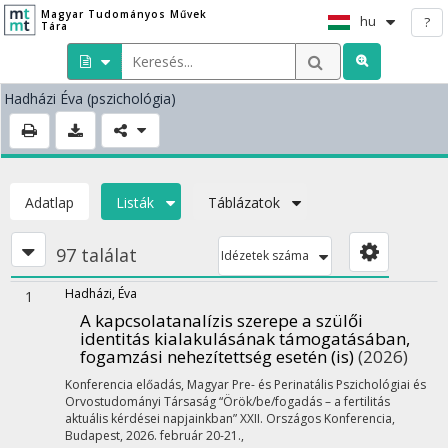
Magyar Tudományos Művek
hu
?
Tára
Hadházi Éva
(pszichológia)
Adatlap
Listák
Táblázatok
97 találat
Idézetek száma
Hadházi, Éva
1
A kapcsolatanalízis szerepe a szülői
identitás kialakulásának támogatásában,
fogamzási nehezítettség esetén (is)
(2026)
Konferencia előadás
,
Magyar Pre- és Perinatális Pszichológiai és
Orvostudományi Társaság “Örök/be/fogadás – a fertilitás
aktuális kérdései napjainkban” XXII. Országos Konferencia
,
Budapest
,
2026. február 20-21.
,