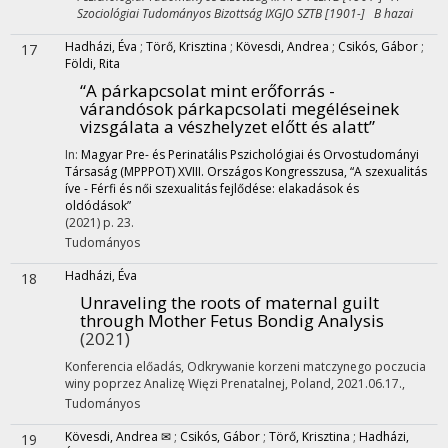
Szociológiai Tudományos Bizottság IXGJO SZTB [1901-] B hazai
Hadházi, Éva
;
Törő, Krisztina
;
Kövesdi, Andrea
;
Csikós, Gábor
;
17
Földi, Rita
“A párkapcsolat mint erőforrás -
várandósok párkapcsolati megéléseinek
vizsgálata a vészhelyzet előtt és alatt”
In:
Magyar Pre- és Perinatális Pszichológiai és Orvostudományi
Társaság (MPPPOT) XVIII. Országos Kongresszusa, “A szexualitás
íve - Férfi és női szexualitás fejlődése: elakadások és
oldódások”
(2021)
p. 23.
Tudományos
Hadházi, Éva
18
Unraveling the roots of maternal guilt
through Mother Fetus Bondig Analysis
(2021)
Konferencia előadás
,
Odkrywanie korzeni matczynego poczucia
winy poprzez Analizę Więzi Prenatalnej
,
Poland, 2021.06.17.
,
Tudományos
Kövesdi, Andrea ✉
;
Csikós, Gábor
;
Törő, Krisztina
;
Hadházi,
19