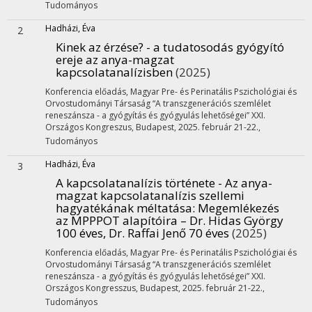
Tudományos
Hadházi, Éva
2
Kinek az érzése? - a tudatosodás gyógyító
ereje az anya-magzat
kapcsolatanalízisben
(2025)
Konferencia előadás
,
Magyar Pre- és Perinatális Pszichológiai és
Orvostudományi Társaság “A transzgenerációs szemlélet
reneszánsza - a gyógyítás és gyógyulás lehetőségei” XXI.
Országos Kongreszus
,
Budapest
,
2025. február 21-22.
,
Tudományos
Hadházi, Éva
3
A kapcsolatanalízis története - Az anya-
magzat kapcsolatanalízis szellemi
hagyatékának méltatása
: Megemlékezés
az MPPPOT alapítóira – Dr. Hidas György
100 éves, Dr. Raffai Jenő 70 éves
(2025)
Konferencia előadás
,
Magyar Pre- és Perinatális Pszichológiai és
Orvostudományi Társaság “A transzgenerációs szemlélet
reneszánsza - a gyógyítás és gyógyulás lehetőségei” XXI.
Országos Kongresszus
,
Budapest
,
2025. február 21-22.
,
Tudományos