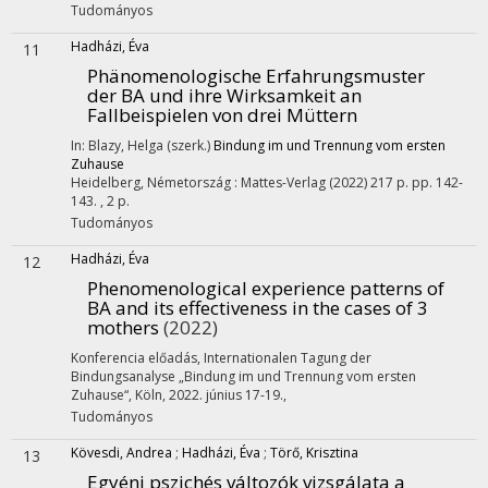
Tudományos
Hadházi, Éva
11
Phänomenologische Erfahrungsmuster
der BA und ihre Wirksamkeit an
Fallbeispielen von drei Müttern
In: Blazy, Helga (szerk.)
Bindung im und Trennung vom ersten
Zuhause
Heidelberg, Németország :
Mattes-Verlag
(2022)
217 p.
pp. 142-
143. , 2 p.
Tudományos
Hadházi, Éva
12
Phenomenological experience patterns of
BA and its effectiveness in the cases of 3
mothers
(2022)
Konferencia előadás
,
Internationalen Tagung der
Bindungsanalyse „Bindung im und Trennung vom ersten
Zuhause“
,
Köln, 2022. június 17-19.
,
Tudományos
Kövesdi, Andrea
;
Hadházi, Éva
;
Törő, Krisztina
13
Egyéni pszichés változók vizsgálata a