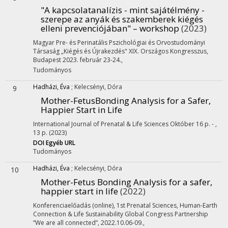
"A kapcsolatanalízis - mint sajátélmény -
szerepe az anyák és szakemberek kiégés
elleni prevenciójában" – workshop
(2023)
Magyar Pre- és Perinatális Pszichológiai és Orvostudományi
Társaság „Kiégés és Újrakezdés" XIX. Országos Kongresszus
,
Budapest 2023. február 23-24.
,
Tudományos
Hadházi, Éva
;
Kelecsényi, Dóra
9
Mother-FetusBonding Analysis for a Safer,
Happier Start in Life
International Journal of Prenatal & Life Sciences
Október 16
p. - ,
13 p.
(2023)
DOI
Egyéb URL
Tudományos
Hadházi, Éva
;
Kelecsényi, Dóra
10
Mother-Fetus Bonding Analysis for a safer,
happier start in life
(2022)
Konferenciaelőadás (online)
,
1st Prenatal Sciences, Human-Earth
Connection & Life Sustainability Global Congress Partnership
“We are all connected”
,
2022.10.06-09.
,