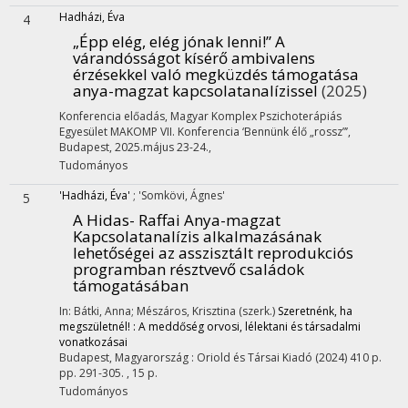
Hadházi, Éva
4
„Épp elég, elég jónak lenni!” A
várandósságot kísérő ambivalens
érzésekkel való megküzdés támogatása
anya-magzat kapcsolatanalízissel
(2025)
Konferencia előadás
,
Magyar Komplex Pszichoterápiás
Egyesület MAKOMP VII. Konferencia ‘Bennünk élő „rossz”’
,
Budapest
,
2025.május 23-24.
,
Tudományos
'Hadházi, Éva'
;
'Somkövi, Ágnes'
5
A Hidas- Raffai Anya-magzat
Kapcsolatanalízis alkalmazásának
lehetőségei az asszisztált reprodukciós
programban résztvevő családok
támogatásában
In: Bátki, Anna; Mészáros, Krisztina (szerk.)
Szeretnénk, ha
megszületnél! : A meddőség orvosi, lélektani és társadalmi
vonatkozásai
Budapest, Magyarország :
Oriold és Társai Kiadó
(2024)
410 p.
pp. 291-305. , 15 p.
Tudományos