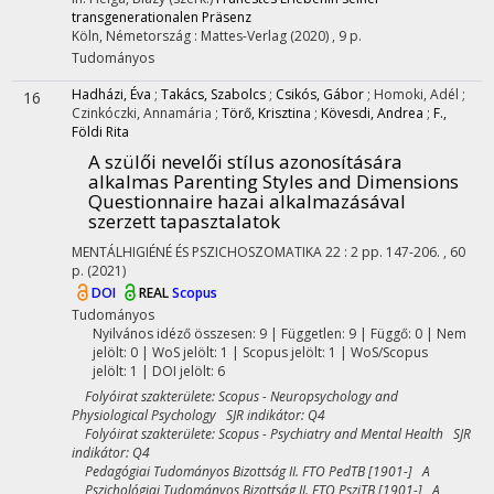
transgenerationalen Präsenz
Köln, Németország :
Mattes-Verlag
(2020)
, 9 p.
Tudományos
Hadházi, Éva
;
Takács, Szabolcs
;
Csikós, Gábor
;
Homoki, Adél
;
16
Czinkóczki, Annamária
;
Törő, Krisztina
;
Kövesdi, Andrea
;
F.,
Földi Rita
A szülői nevelői stílus azonosítására
alkalmas Parenting Styles and Dimensions
Questionnaire hazai alkalmazásával
szerzett tapasztalatok
MENTÁLHIGIÉNÉ ÉS PSZICHOSZOMATIKA
22
:
2
pp. 147-206. , 60
p.
(2021)
DOI
REAL
Scopus
Tudományos
Nyilvános idéző összesen: 9
| Független: 9 | Függő: 0 | Nem
jelölt: 0 | WoS jelölt: 1 | Scopus jelölt: 1 | WoS/Scopus
jelölt: 1 | DOI jelölt: 6
Folyóirat szakterülete: Scopus - Neuropsychology and
Physiological Psychology SJR indikátor: Q4
Folyóirat szakterülete: Scopus - Psychiatry and Mental Health SJR
indikátor: Q4
Pedagógiai Tudományos Bizottság II. FTO PedTB [1901-] A
Pszichológiai Tudományos Bizottság II. FTO PsziTB [1901-] A