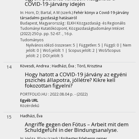
COVID-19-járvány idején
In: Horn, D; Bartal, A M (szerk.)
Fehér könyv a Covid-19-járvány
társadalmi-gazdasági hatásairól
Budapest, Magyarország :
ELKH Közgazdaság- és Regionális
Tudományi Kutatóközpont, Közgazdaságtudományi Intézet
(2022)
250 p.
pp. 52-67. , 16 p.
Tudományos
Nyilvános idéző összesen: 5
| Független: 5 | Függő: 0 | Nem
jelölt: 0 | WoS jelölt: 1 | Scopus jelölt: 2 | WoS/Scopus
jelölt: 2 | DOI jelölt: 5
Kövesdi, Andrea
;
Hadházi, Éva
;
Törő, Krisztina
14
Hogy hatott a COVID-19 járvány az egyéni
pszichés állapotra, jóllétre? Kikre kell
fokozottan figyelni?
PORTFOLIO.HU
:
2022.08.04
p. -
(2022)
Egyéb URL
Közérdekű
Hadházi, Éva
15
Angriffe gegen den Fötus – Arbeit mit dem
Schuldgefühl in der Bindungsanalyse.
In: Helga, Blazy (szerk.)
Frühestes Erlebenin seiner