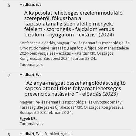
Hadházi, Éva
6
A kapcsolat lehetséges érzelemmoduláló
szerepéről, fókuszban a
kapcsolatanalízisben átélt élmények:
félelem - szorongás - fájdalom versus
bizalom – nyugalom – extázis”
(2024)
Konferencia előadás
,
Magyar Pre- és Perinatális Pszichológiai és
Orvostudományi Társaság „Fájni fog. A fájdalom menedzselése
2024-ben: vészjelzés – extázis – katarzis” XIX. Országos
Kongresszus
,
Budapest 2024. február 23-24.
,
Tudományos
Hadházi, Éva
7
"Az anya-magzat összehangolódást segítő
kapcsolatanalitikus folyamat lehetséges
prevenciós hatásairól" - előadás
(2023)
Magyar Pre- és Perinatális Pszichológiai és Orvostudományi
Társaság „Kiégés és Újrakezdés" XIX. Országos Kongresszus
,
Budapest 2023. február 23-24.
,
Egyéb URL
Tudományos
Hadházi, Éva
;
Somkövi, Ágnes
8