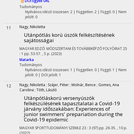
DOI
Egyéb URL
Tudományos
Nyilvános idéző összesen: 2
| Független: 2 | Függő: 0 | Nem
jelölt: 0
Nagy, Nikoletta
11
Utánpótlás korú úszók felkészítésének
sajátosságai
MAGYAR EDZŐ: MÓDSZERTANI ÉS TOVÁBBKÉPZŐ FOLYÓIRAT
25
:
1
pp. 53-57. , 5 p.
(2023)
Matarka
Tudományos
Nyilvános idéző összesen: 1
| Független: 0 | Függő: 1 | Nem
jelölt: 0 | DOI jelölt: 1
Nagy, Nikoletta
;
Szájer, Péter
;
Molnár, Bence
;
Gomes, Ana
12
Carolina
;
Tóth, László
Utánpótláskorú versenyúszók
felkészülésének tapasztalatai a Covid-19
járvány időszakában
: Experiences of
junior swimmers' prepariation during the
Covid-19 epidemic
MAGYAR SPORTTUDOMÁNYI SZEMLE
23
:
3 (97)
pp. 26-35. , 10 p.
(2022)