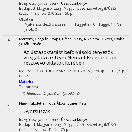
In: Egressy, János (szerk.)
Úszás tankönyv
Budapest, Magyarország :
Magyar Úszó Szövetség (MÚSZ)
(2025)
448 p.
pp. 270-328. , 59 p.
Oktatási
Nyilvános idéző összesen: 1
| Független: 0 | Függő: 1 | Nem
jelölt: 0
Martony, Gergely
;
Szájer, Péter
;
Nagy, Nikoletta
;
Ökrös, Csaba
4
;
Csáki, István
Az úszásoktatást befolyásoló tényezők
vizsgálata az Úszó Nemzet Programban
résztvevő oktatók körében
MAGYAR SPORTTUDOMÁNYI SZEMLE
26
:
6 (118)
pp. 11-19. , 9 p.
(2025)
Matarka
Tudományos
X. Földtudományok Osztálya XFO D
Nagy, Nikoletta
;
Tóth, Ákos
;
Szájer, Péter
5
Gyorsúszás
In: Egressy, János (szerk.)
Úszás tankönyv
Budapest, Magyarország :
Magyar Úszó Szövetség (MÚSZ)
(2025)
448 p.
pp. 41-65. , 25 p.