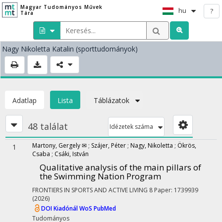
Magyar Tudományos Művek
hu
?
Tára
Nagy Nikoletta Katalin
(sporttudományok)
Adatlap
Lista
Táblázatok
48 találat
Idézetek száma
Martony, Gergely ✉
;
Szájer, Péter
;
Nagy, Nikoletta
;
Ökrös,
1
Csaba
;
Csáki, István
Qualitative analysis of the main pillars of
the Swimming Nation Program
FRONTIERS IN SPORTS AND ACTIVE LIVING
8
Paper: 1739939
(2026)
DOI
Kiadónál
WoS
PubMed
Tudományos