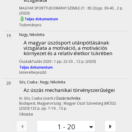
MAGYAR SPORTTUDOMÁNYI SZEMLE
21
:
85 (3)
pp. 39-40. , 2 p.
(2020)
Teljes dokumentum
Tudományos
Nagy, Nikoletta
19
A magyar úszósport utánpótlásának
vizsgálata a motiváció, a motivációs
környezet és a relatív életkor tükrében
Úszás&Tudás
2020
:
1
pp. 22-33. , 12 p.
(2020)
Teljes dokumentum
Ismeretterjesztő
Sós, Csaba
;
Nagy, Nikoletta
20
Az úszás mechanikai törvényszerűségei
In: Sós, Csaba (szerk.)
Úszás technika
Budapest, Magyarország :
Magyar Úszó Szövetség (MÚSZ)
(2020)
132 p.
pp. 7-19. , 13 p.
Oktatási
1 - 20