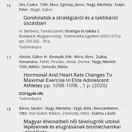
Sós, Csaba
;
Tóth, Ákos
;
Egressy, János
;
Nagy, Nikoletta
;
Szájer,
16
Péter
;
Magó, Gábor
Gondolatok a stratégiáról és a taktikáról
úszásban
In: Sterbenz, Tamás (szerk.)
Stratégia és taktika 2.
Budapest, Magyarország :
Testnevelési Egyetem
(2021)
370 p.
pp. 233-262. , 30 p.
Tudományos
Almási, Gábor ✉
;
Bosnyák, Edit
;
Móra, Ákos
;
Zsákai,
17
Annamária
;
Fehér, Piroska
;
Annár, Dorina
;
Nagy, Nikolett
;
Tóth, Miklós
;
Szmodis, Márta
Hormonal And Heart Rate Changes To
Maximal Exercise In Elite Adolescent
Athletes
pp. 1098-1098. , 1 p.
(2020)
DOI
Egyéb URL
Tudományos
Béres, Sándor
;
Nagy, Nikoletta
;
Vágó, Béla
;
Benczenleitner,
18
Ottó
;
Kun-Szabó, Balázs
;
Zsivóczky, Attila
;
Szalma, László
Magyar élvonalbeli női távolugrók utolsó
lépéseinek és elugrásának biomechanikai
vizsgálata