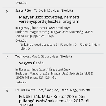
Oktatási
Szájer, Péter
;
Török, Enikő
;
Nagy, Nikoletta
6
Magyar úszó szövetség, nemzeti
versenysportfejlesztési program
In: Egressy, János (szerk.)
Úszás tankönyv
Budapest, Magyarország :
Magyar Úszó Szövetség (MÚSZ)
(2025)
448 p.
pp. 8-25. , 18 p.
Oktatási
Nyilvános idéző összesen: 2
| Független: 0 | Függő: 2 | Nem
jelölt: 0
Tóth, Ákos
;
Magó, Gábor
;
Nagy, Nikoletta
7
Vegyes úszás
In: Egressy, János (szerk.)
Úszás tankönyv
Budapest, Magyarország :
Magyar Úszó Szövetség (MÚSZ)
(2025)
448 p.
pp. 121-126. , 6 p.
Oktatási
Freund, Balázs
;
Tóth, Ákos
;
Sós, Csaba
;
Nagy, Nikoletta
8
Edzők írták: Milák Kristóf 200 méter
pillangóúszásának elemzése 2017-től
2022-ig