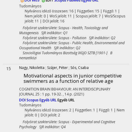
DOI
WoS
EDIT
Scopus
PubMed
Egyéb URL
Tudományos
Nyilvános idéző összesen: 16
| Független: 15 | Függő: 1 |
Nem jelölt: 0 | WoS jelölt: 11 | Scopus jelölt: 7 | WoS/Scopus
jelölt: 11 | DOI jelölt: 16
Folyóirat szakterülete: Scopus - Health, Toxicology and
Mutagenesis SJR indikátor: Q1
Folyóirat szakterülete: Scopus - Pollution SJR indikátor: Q2
Folyóirat szakterülete: Scopus - Public Health, Environmental and
Occupational Health SJR indikátor: Q2
Szociológiai Tudományos Bizottság IXGJO SZTB [1901-] B
nemzetközi
Nagy, Nikoletta
;
Szájer, Péter
;
Sós, Csaba
15
Motivational aspects in junior competitive
swimmers as a function of relative age
COGNITION BRAIN BEHAVIOUR: AN INTERDISCIPLINARY
JOURNAL
25
:
1
pp. 19-32. , 14 p.
(2021)
DOI
Scopus
Egyéb URL
Egyéb URL
Tudományos
Nyilvános idéző összesen: 2
| Független: 1 | Függő: 1 | Nem
jelölt: 0 | DOI jelölt: 2
Folyóirat szakterülete: Scopus - Experimental and Cognitive
Psychology SJR indikátor: Q4