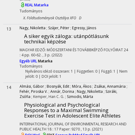
REAL
Matarka
Tudományos
X. Földtudományok Osztálya XFO D
Nagy, Nikoletta
;
Szájer, Péter
;
Egressy, János
13
A siker egyik záloga: utánpótlásunk
technikai képzése
MAGYAR EDZŐ: MÓDSZERTANI ÉS TOVÁBBKÉPZŐ FOLYÓIRAT
24
:
4
pp. 60-62. , 3 p.
(2022)
Egyéb URL
Matarka
Tudományos
Nyilvános idéző összesen: 1
| Független: 0 | Függő: 1 | Nem
jelölt: 0 | DOI jelölt: 1
Almási, Gábor
;
Bosnyák, Edit
;
Móra, Ákos
;
Zsákai, Annamária
;
14
Fehér, Piroska V.
;
Annár, Dorina
;
Nagy, Nikoletta
;
Sziráki,
Zsófia
;
Kemper, Han C. G.
;
Szmodis, Márta
Physiological and Psychological
Responses to a Maximal Swimming
Exercise Test in Adolescent Elite Athletes
INTERNATIONAL JOURNAL OF ENVIRONMENTAL RESEARCH AND
PUBLIC HEALTH
18
:
17
Paper: 9270 , 13 p.
(2021)