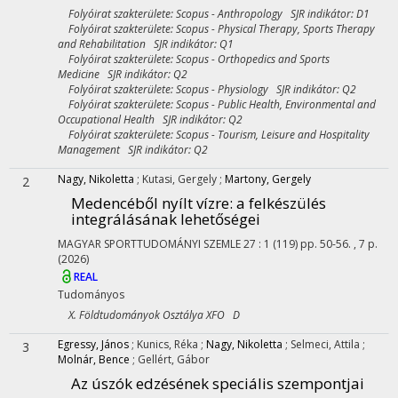
Folyóirat szakterülete: Scopus - Anthropology SJR indikátor: D1
Folyóirat szakterülete: Scopus - Physical Therapy, Sports Therapy
and Rehabilitation SJR indikátor: Q1
Folyóirat szakterülete: Scopus - Orthopedics and Sports
Medicine SJR indikátor: Q2
Folyóirat szakterülete: Scopus - Physiology SJR indikátor: Q2
Folyóirat szakterülete: Scopus - Public Health, Environmental and
Occupational Health SJR indikátor: Q2
Folyóirat szakterülete: Scopus - Tourism, Leisure and Hospitality
Management SJR indikátor: Q2
Nagy, Nikoletta
;
Kutasi, Gergely
;
Martony, Gergely
2
Medencéből nyílt vízre: a felkészülés
integrálásának lehetőségei
MAGYAR SPORTTUDOMÁNYI SZEMLE
27
:
1 (119)
pp. 50-56. , 7 p.
(2026)
REAL
Tudományos
X. Földtudományok Osztálya XFO D
Egressy, János
;
Kunics, Réka
;
Nagy, Nikoletta
;
Selmeci, Attila
;
3
Molnár, Bence
;
Gellért, Gábor
Az úszók edzésének speciális szempontjai