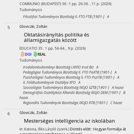
COMMUNIO (BUDAPEST)
36
:
1
pp. 26-36. , 11 p.
(2026)
Tudományos
Filozófiai Tudományos Bizottság II. FTO FTB [1901-] A
Gloviczki, Zoltán
5
Oktatásirányítás politika és
államigazgatás között
EDUCATIO
35
:
1
pp. 56-64. , 9 p.
(2026)
DOI
REAL
Tudományos
Irodalomtudományi Bizottság I.NYIO Irod Biz A
Pedagógiai Tudományos Bizottság II. FTO PedTB [1901-] A
Pszichológiai Tudományos Bizottság II. FTO PsziTB [1901-] A
X. Földtudományok Osztálya XFO A
Szociológiai Tudományos Bizottság IXGJO SZTB [1901-] A hazai
Demográfiai Osztályközi Állandó Bizottság IXGJO DEM [1901-] B
hazai
Regionális Tudományok Bizottsága IXGJO RTB [1901-] C hazai
Gloviczki, Zoltán
6
Mesterséges intelligencia az iskolában
In: Katona, Illés László (szerk.)
Döntés előtt : Hogyan formálja át