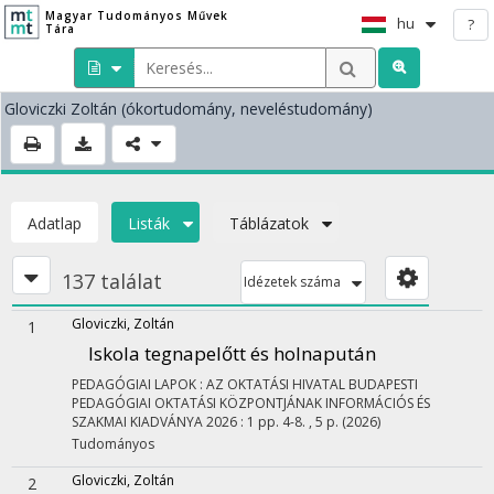
Magyar Tudományos Művek
hu
?
Tára
Gloviczki Zoltán
(ókortudomány, neveléstudomány)
Adatlap
Listák
Táblázatok
137 találat
Idézetek száma
Gloviczki, Zoltán
1
Iskola tegnapelőtt és holnapután
PEDAGÓGIAI LAPOK : AZ OKTATÁSI HIVATAL BUDAPESTI
PEDAGÓGIAI OKTATÁSI KÖZPONTJÁNAK INFORMÁCIÓS ÉS
SZAKMAI KIADVÁNYA
2026
:
1
pp. 4-8. , 5 p.
(2026)
Tudományos
Gloviczki, Zoltán
2