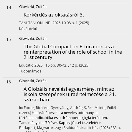
Gloviczki, Zoltán
14
Körkérdés az oktatásról 3.
TANÍ-TANI ONLINE
:
2025.10.08
p. 1
(2025)
Közérdekű
Gloviczki, Zoltán
15
The Global Compact on Education as a
reinterpretation of the role of school in the
21st century
Educatio
2025
:
16
pp. 30-42. , 12 p.
(2025)
Tudományos
Gloviczki, Zoltán
16
A Globális nevelési egyezmény, mint az
iskola szerepének újraértelmezése a 21.
században
In: Fodor, Richárd; Gyertyánfy, András; Szőke-Milinte, Enikő
(szerk.)
Határátlépések – a neveléstudomány, a
történelemdidaktika és a drámapedagógia területén.
Tanulmányok a 70 éves Kaposi József tiszteletére
Budapest, Magyarország :
Szaktudás Kiadó Ház
(2025)
383 p.