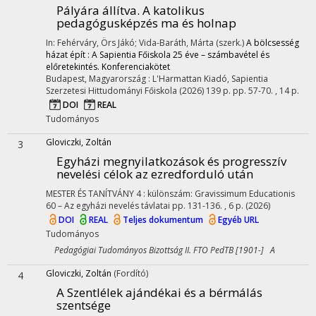
Pályára állítva. A katolikus
pedagógusképzés ma és holnap
In: Fehérváry, Örs Jákó; Vida-Baráth, Márta (szerk.)
A bölcsesség
házat épít : A Sapientia Főiskola 25 éve – számbavétel és
előretekintés. Konferenciakötet
Budapest, Magyarország :
L'Harmattan Kiadó
,
Sapientia
Szerzetesi Hittudományi Főiskola
(2026)
139 p.
pp. 57-70. , 14 p.
DOI
REAL
Tudományos
Gloviczki, Zoltán
3
Egyházi megnyilatkozások és progresszív
nevelési célok az ezredforduló után
MESTER ÉS TANÍTVÁNY
4
:
különszám: Gravissimum Educationis
60 – Az egyházi nevelés távlatai
pp. 131-136. , 6 p.
(2026)
DOI
REAL
Teljes dokumentum
Egyéb URL
Tudományos
Pedagógiai Tudományos Bizottság II. FTO PedTB [1901-] A
Gloviczki, Zoltán
(Fordító)
4
A Szentlélek ajándékai és a bérmálás
szentsége