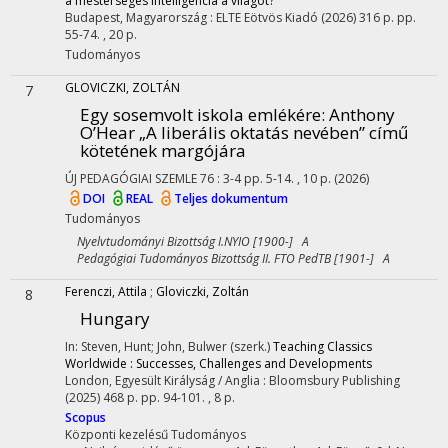
a mesterséges intelligencia a világot?
Budapest, Magyarország :
ELTE Eötvös Kiadó
(2026)
316 p.
pp.
55-74. , 20 p.
Tudományos
GLOVICZKI, ZOLTÁN
7
Egy sosemvolt iskola emlékére
: Anthony
O’Hear „A liberális oktatás nevében” című
kötetének margójára
ÚJ PEDAGÓGIAI SZEMLE
76
:
3-4
pp. 5-14. , 10 p.
(2026)
DOI
REAL
Teljes dokumentum
Tudományos
Nyelvtudományi Bizottság I.NYIO [1900-] A
Pedagógiai Tudományos Bizottság II. FTO PedTB [1901-] A
Ferenczi, Attila
;
Gloviczki, Zoltán
8
Hungary
In: Steven, Hunt; John, Bulwer (szerk.)
Teaching Classics
Worldwide : Successes, Challenges and Developments
London, Egyesült Királyság / Anglia :
Bloomsbury Publishing
(2025)
468 p.
pp. 94-101. , 8 p.
Scopus
Központi kezelésű
Tudományos