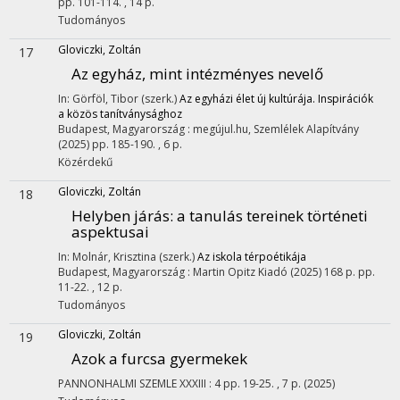
pp. 101-114. , 14 p.
Tudományos
Gloviczki, Zoltán
17
Az egyház, mint intézményes nevelő
In: Görföl, Tibor (szerk.)
Az egyházi élet új kultúrája. Inspirációk
a közös tanítványsághoz
Budapest, Magyarország :
megújul.hu
,
Szemlélek Alapítvány
(2025)
pp. 185-190. , 6 p.
Közérdekű
Gloviczki, Zoltán
18
Helyben járás
: a tanulás tereinek történeti
aspektusai
In: Molnár, Krisztina (szerk.)
Az iskola térpoétikája
Budapest, Magyarország :
Martin Opitz Kiadó
(2025)
168 p.
pp.
11-22. , 12 p.
Tudományos
Gloviczki, Zoltán
19
Azok a furcsa gyermekek
PANNONHALMI SZEMLE
XXXIII
:
4
pp. 19-25. , 7 p.
(2025)