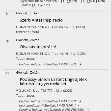
Nyilvános idéző összesen: 1
| Független: 1 | Függő: 0 | Nem
jelölt: 0 | DOI jelölt: 1
Gloviczki, zoltán
9
Szerb Antal Inspiráció
IRODALMI MAGAZIN
XIII
:
4
pp. 64-64. , 1 p.
(2025)
Ismeretterjesztő
Gloviczki, Zoltán
10
Olvasás-inspiráció
IRODALMI MAGAZIN
XIII.
:
1
pp. 46-46. , 1 p.
(2025)
Tudományos
Irodalomtudományi Bizottság I.NYIO Irod Biz A
Gloviczki, Zoltán
11
Kodácsy-Simon Eszter: Engedjétek
kérdezni a gyermekeket!
VIGILIA
XC
:
8.
pp. 765-777. , 13 p.
(2025)
Tudományos
Irodalomtudományi Bizottság I.NYIO Irod Biz A
Néprajztudományi Bizottság I.NYIO [1901-] A
Filozófiai Tudományos Bizottság II. FTO FTB [1901-] A