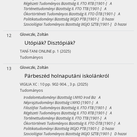
Régészeti Tudományos Bizottság II. FTO RTB [1901-] A
Történettudományi Bizottság II. FTO TTB [1901-] A
Ókortörténeti Tudományos Bizottság II. FTO ÓTB [1901-] A
Politikatudományi Bizottság IXGJO PTB [1901-] D hazai
Szociológiai Tudományos Bizottság IXGJO SZTB [1901-] D hazai
Gloviczki, Zoltán
12
Utópiák? Disztópiák?
TANÍ-TANI ONLINE
p. 1
(2025)
Tudományos
Gloviczki, Zoltán
13
Párbeszéd holnaputáni iskolánkról
VIGILIA
XC
:
10
pp. 902-904. , 3 p.
(2025)
Tudományos
Irodalomtudományi Bizottság I.NYIO Irod Biz A
Néprajztudományi Bizottság I.NYIO [1901-] A
Filozófiai Tudományos Bizottság II. FTO FTB [1901-] A
Régészeti Tudományos Bizottság II. FTO RTB [1901-] A
Történettudományi Bizottság II. FTO TTB [1901-] A
Ókortörténeti Tudományos Bizottság II. FTO ÓTB [1901-] A
Politikatudományi Bizottság IXGJO PTB [1901-] D hazai
Szociológiai Tudományos Bizottság IXGJO SZTB [1901-] D hazai