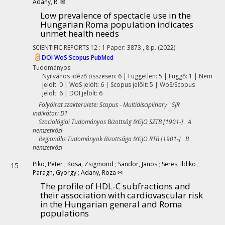
Adany, R. ✉
Low prevalence of spectacle use in the
Hungarian Roma population indicates
unmet health needs
SCIENTIFIC REPORTS
12
:
1
Paper: 3873 , 8 p.
(2022)
DOI
WoS
Scopus
PubMed
Tudományos
Nyilvános idéző összesen: 6
| Független: 5 | Függő: 1 | Nem
jelölt: 0 | WoS jelölt: 6 | Scopus jelölt: 5 | WoS/Scopus
jelölt: 6 | DOI jelölt: 6
Folyóirat szakterülete: Scopus - Multidisciplinary SJR
indikátor: D1
Szociológiai Tudományos Bizottság IXGJO SZTB [1901-] A
nemzetközi
Regionális Tudományok Bizottsága IXGJO RTB [1901-] B
nemzetközi
Piko, Peter
;
Kosa, Zsigmond
;
Sandor, Janos
;
Seres, Ildiko
;
15
Paragh, Gyorgy
;
Adany, Roza ✉
The profile of HDL-C subfractions and
their association with cardiovascular risk
in the Hungarian general and Roma
populations