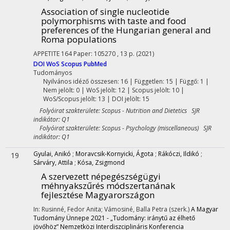
Association of single nucleotide
polymorphisms with taste and food
preferences of the Hungarian general and
Roma populations
APPETITE
164
Paper: 105270 , 13 p.
(2021)
DOI
WoS
Scopus
PubMed
Tudományos
Nyilvános idéző összesen: 16
| Független: 15 | Függő: 1 |
Nem jelölt: 0 | WoS jelölt: 12 | Scopus jelölt: 10 |
WoS/Scopus jelölt: 13 | DOI jelölt: 15
Folyóirat szakterülete: Scopus - Nutrition and Dietetics SJR
indikátor: Q1
Folyóirat szakterülete: Scopus - Psychology (miscellaneous) SJR
indikátor: Q1
Gyulai, Anikó
;
Moravcsik-Kornyicki, Ágota
;
Rákóczi, Ildikó
;
19
Sárváry, Attila
;
Kósa, Zsigmond
A szervezett népegészségügyi
méhnyakszűrés módszertanának
fejlesztése Magyarországon
In: Rusinné, Fedor Anita; Vámosiné, Balla Petra (szerk.)
A Magyar
Tudomány Ünnepe 2021 - „Tudomány: iránytű az élhető
jövőhöz” Nemzetközi Interdiszciplináris Konferencia