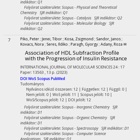
indikátor: Q1
Folyóirat szakterülete: Scopus - Physical and Theoretical
Chemistry SJR indikátor: Q1
Folyóirat szakterülete: Scopus - Catalysis SJR indikátor: Q2
Folyóirat szakterülete: Scopus - Molecular Biology SJR
indikátor: Q2
Piko, Peter
;
Jenei, Tibor
;
Kosa, Zsigmond
;
Sandor, Janos
;
7
Kovacs, Nora
;
Seres, Ildiko
;
Paragh, Gyorgy
;
Adany, Roza ✉
Association of HDL Subfraction Profile
with the Progression of Insulin Resistance
INTERNATIONAL JOURNAL OF MOLECULAR SCIENCES
24
:
17
Paper: 13563 , 13 p.
(2023)
DOI
WoS
Scopus
PubMed
Tudományos
Nyilvános idéző összesen: 12
| Független: 12 | Függő: 0 |
Nem jelölt: 0 | WoS jelölt: 11 | Scopus jelölt: 10 |
WoS/Scopus jelölt: 12 | DOI jelölt: 12
Folyóirat szakterülete: Scopus - Inorganic Chemistry SJR
indikátor: D1
Folyóirat szakterülete: Scopus - Organic Chemistry SJR
indikátor: D1
Folyóirat szakterülete: Scopus - Spectroscopy SJR indikátor: D1
Folyóirat szakterülete: Scopus - Computer Science
Applications SJR indikátor: Q1