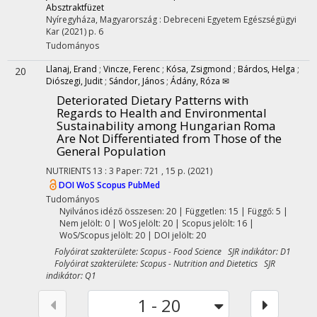
Absztraktfüzet
Nyíregyháza, Magyarország :
Debreceni Egyetem Egészségügyi
Kar
(2021)
p. 6
Tudományos
Llanaj, Erand
;
Vincze, Ferenc
;
Kósa, Zsigmond
;
Bárdos, Helga
;
20
Diószegi, Judit
;
Sándor, János
;
Ádány, Róza ✉
Deteriorated Dietary Patterns with
Regards to Health and Environmental
Sustainability among Hungarian Roma
Are Not Differentiated from Those of the
General Population
NUTRIENTS
13
:
3
Paper: 721 , 15 p.
(2021)
DOI
WoS
Scopus
PubMed
Tudományos
Nyilvános idéző összesen: 20
| Független: 15 | Függő: 5 |
Nem jelölt: 0 | WoS jelölt: 20 | Scopus jelölt: 16 |
WoS/Scopus jelölt: 20 | DOI jelölt: 20
Folyóirat szakterülete: Scopus - Food Science SJR indikátor: D1
Folyóirat szakterülete: Scopus - Nutrition and Dietetics SJR
indikátor: Q1
1 - 20