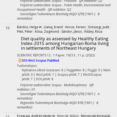
Folyóirat szakterülete: Scopus - Pollution SJR indikátor: Q2
Folyóirat szakterülete: Scopus - Public Health, Environmental and
Occupational Health SJR indikátor: Q2
Szociológiai Tudományos Bizottság IXGJO SZTB [1901-] B
nemzetközi
Bárdos, Helga ✉
;
Llanaj, Erand
;
Vincze, Ferenc
;
Diószegi, Judit
;
10
Pikó, Péter
;
Kósa, Zsigmond
;
Sándor, János
;
Ádány, Róza
Diet quality as assessed by Healthy Eating
Index-2015 among Hungarian Roma living
in settlements of Northeast Hungary
SCIENTIFIC REPORTS
12
:
1
Paper: 19213 , 11 p.
(2022)
DOI
WoS
Scopus
PubMed
Tudományos
Nyilvános idéző összesen: 8
| Független: 8 | Függő: 0 | Nem
jelölt: 0 | WoS jelölt: 7 | Scopus jelölt: 7 | WoS/Scopus
jelölt: 7 | DOI jelölt: 8
Folyóirat szakterülete: Scopus - Multidisciplinary SJR
indikátor: D1
Szociológiai Tudományos Bizottság IXGJO SZTB [1901-] A
nemzetközi
Regionális Tudományok Bizottsága IXGJO RTB [1901-] B
nemzetközi
Fogarasi, András István ✉
;
Benczik, Márta
;
Moravcsik-Kornyicki,
11