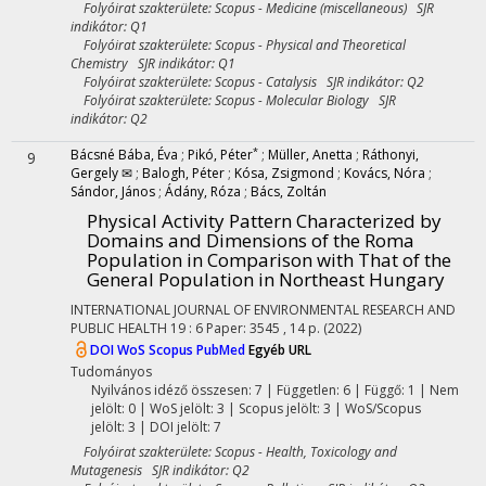
Folyóirat szakterülete: Scopus - Medicine (miscellaneous) SJR
indikátor: Q1
Folyóirat szakterülete: Scopus - Physical and Theoretical
Chemistry SJR indikátor: Q1
Folyóirat szakterülete: Scopus - Catalysis SJR indikátor: Q2
Folyóirat szakterülete: Scopus - Molecular Biology SJR
indikátor: Q2
*
Bácsné Bába, Éva
;
Pikó, Péter
;
Müller, Anetta
;
Ráthonyi,
9
Gergely ✉
;
Balogh, Péter
;
Kósa, Zsigmond
;
Kovács, Nóra
;
Sándor, János
;
Ádány, Róza
;
Bács, Zoltán
Physical Activity Pattern Characterized by
Domains and Dimensions of the Roma
Population in Comparison with That of the
General Population in Northeast Hungary
INTERNATIONAL JOURNAL OF ENVIRONMENTAL RESEARCH AND
PUBLIC HEALTH
19
:
6
Paper: 3545 , 14 p.
(2022)
DOI
WoS
Scopus
PubMed
Egyéb URL
Tudományos
Nyilvános idéző összesen: 7
| Független: 6 | Függő: 1 | Nem
jelölt: 0 | WoS jelölt: 3 | Scopus jelölt: 3 | WoS/Scopus
jelölt: 3 | DOI jelölt: 7
Folyóirat szakterülete: Scopus - Health, Toxicology and
Mutagenesis SJR indikátor: Q2