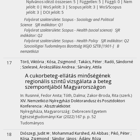
Nyilvános idéző összesen: 5
| Független: 5 | Függő: 0 | Nem
jelölt: 0 | WoS jelölt: 3 | Scopus jelölt: 3 | WoS/Scopus
jelölt: 3 | DOI jelölt: 5
Folyóirat szakterülete: Scopus - Sociology and Political
Science SJR indikátor: Q1
Folyóirat szakterülete: Scopus - Health (social science) SJR
indikátor: Q2
Folyóirat szakterülete: Scopus - Health Policy SJR indikátor: Q2
Szociológiai Tudományos Bizottság IXGJO SZTB [1901-] B
nemzetközi
Törő, Viktória
;
Kósa, Zsigmond
;
Takács, Péter
;
Radó, Sándorné
17
;
Szelesné, Árokszállási Andrea
;
Sárváry, Attila
A cukorbeteg-ellátás minőségének
regionális szintű vizsgálata a beteg
szempontjából Magyarországon
In: Rusinné, Fedor Anita; Tóth, Dalma; Zakor-Broda, Rita (szerk.)
XIV. Nemzetközi Nyíregyházi Doktorandusz és Posztdoktori
Konferencia : Absztraktkötet
Nyíregyháza, Magyarország :
Debreceni Egyetem
Egészségtudományi Kar
(2022)
167 p.
p. 52
Tudományos
Diószegi, Judit ✉
;
Mohammad Kurshed, Ali Abbas
;
Pikó, Péter
;
18
Kósa, Zsigmond
;
Sándor, János
;
Ádány, Róza