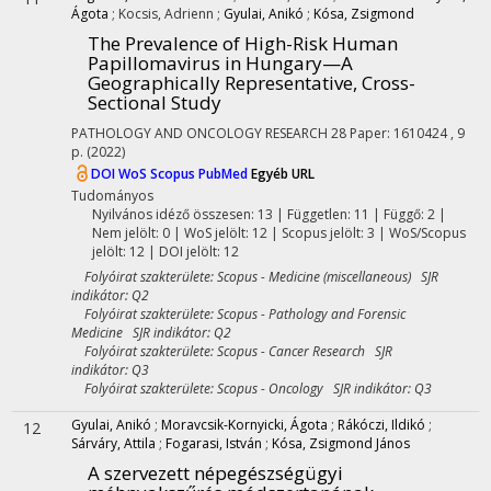
Ágota
;
Kocsis, Adrienn
;
Gyulai, Anikó
;
Kósa, Zsigmond
The Prevalence of High-Risk Human
Papillomavirus in Hungary—A
Geographically Representative, Cross-
Sectional Study
PATHOLOGY AND ONCOLOGY RESEARCH
28
Paper: 1610424 , 9
p.
(2022)
DOI
WoS
Scopus
PubMed
Egyéb URL
Tudományos
Nyilvános idéző összesen: 13
| Független: 11 | Függő: 2 |
Nem jelölt: 0 | WoS jelölt: 12 | Scopus jelölt: 3 | WoS/Scopus
jelölt: 12 | DOI jelölt: 12
Folyóirat szakterülete: Scopus - Medicine (miscellaneous) SJR
indikátor: Q2
Folyóirat szakterülete: Scopus - Pathology and Forensic
Medicine SJR indikátor: Q2
Folyóirat szakterülete: Scopus - Cancer Research SJR
indikátor: Q3
Folyóirat szakterülete: Scopus - Oncology SJR indikátor: Q3
Gyulai, Anikó
;
Moravcsik-Kornyicki, Ágota
;
Rákóczi, Ildikó
;
12
Sárváry, Attila
;
Fogarasi, István
;
Kósa, Zsigmond János
A szervezett népegészségügyi