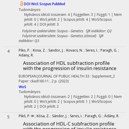
DOI
WoS
Scopus
PubMed
Tudományos
Nyilvános idéző összesen: 4
| Független: 3 | Függő: 1 | Nem
jelölt: 0 | WoS jelölt: 2 | Scopus jelölt: 4 | WoS/Scopus
jelölt: 4 | DOI jelölt: 3
Folyóirat szakterülete: Scopus - Genetics SJR indikátor: Q2
Folyóirat szakterülete: Scopus - Genetics (clinical) SJR
indikátor: Q3
Piko, P.
;
Kosa, Z.
;
Sandor, J.
;
Kovacs, N.
;
Seres, I.
;
Paragh, G.
;
4
Adany, R.
Association of HDL subfraction profile
with the progression of insulin resistance
EUROPEAN JOURNAL OF PUBLIC HEALTH
33
:
Supplement_2
Paper: ckad160.11 , 2 p.
(2023)
WoS
Tudományos
Nyilvános idéző összesen: 2
| Független: 2 | Függő: 0 | Nem
jelölt: 0 | WoS jelölt: 2 | Scopus jelölt: 1 | WoS/Scopus
jelölt: 2 | DOI jelölt: 2
Pikó, P. ✉
;
Kósa, Z.
;
Sándor, J.
;
Seres, I.
;
Paragh, G.
;
Ádány, R.
5
Association of HDL-C subfraction profile
with the progression of insulin resistance