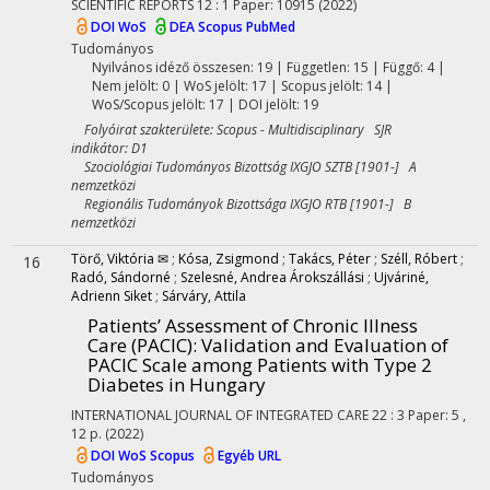
SCIENTIFIC REPORTS
12
:
1
Paper: 10915
(2022)
DOI
WoS
DEA
Scopus
PubMed
Tudományos
Nyilvános idéző összesen: 19
| Független: 15 | Függő: 4 |
Nem jelölt: 0 | WoS jelölt: 17 | Scopus jelölt: 14 |
WoS/Scopus jelölt: 17 | DOI jelölt: 19
Folyóirat szakterülete: Scopus - Multidisciplinary SJR
indikátor: D1
Szociológiai Tudományos Bizottság IXGJO SZTB [1901-] A
nemzetközi
Regionális Tudományok Bizottsága IXGJO RTB [1901-] B
nemzetközi
Törő, Viktória ✉
;
Kósa, Zsigmond
;
Takács, Péter
;
Széll, Róbert
;
16
Radó, Sándorné
;
Szelesné, Andrea Árokszállási
;
Ujváriné,
Adrienn Siket
;
Sárváry, Attila
Patients’ Assessment of Chronic Illness
Care (PACIC): Validation and Evaluation of
PACIC Scale among Patients with Type 2
Diabetes in Hungary
INTERNATIONAL JOURNAL OF INTEGRATED CARE
22
:
3
Paper: 5 ,
12 p.
(2022)
DOI
WoS
Scopus
Egyéb URL
Tudományos