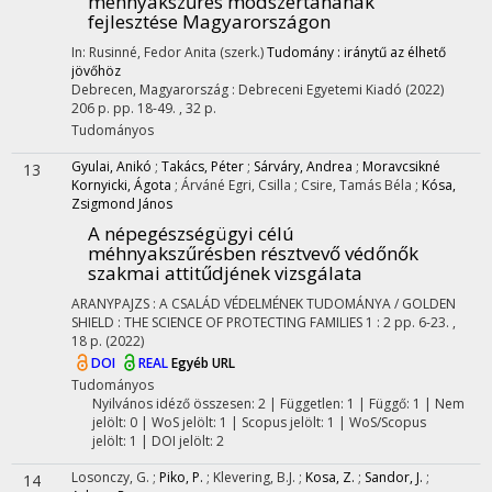
méhnyakszűrés módszertanának
fejlesztése Magyarországon
In: Rusinné, Fedor Anita (szerk.)
Tudomány : iránytű az élhető
jövőhöz
Debrecen, Magyarország :
Debreceni Egyetemi Kiadó
(2022)
206 p.
pp. 18-49. , 32 p.
Tudományos
Gyulai, Anikó
;
Takács, Péter
;
Sárváry, Andrea
;
Moravcsikné
13
Kornyicki, Ágota
;
Árváné Egri, Csilla
;
Csire, Tamás Béla
;
Kósa,
Zsigmond János
A népegészségügyi célú
méhnyakszűrésben résztvevő védőnők
szakmai attitűdjének vizsgálata
ARANYPAJZS : A CSALÁD VÉDELMÉNEK TUDOMÁNYA / GOLDEN
SHIELD : THE SCIENCE OF PROTECTING FAMILIES
1
:
2
pp. 6-23. ,
18 p.
(2022)
DOI
REAL
Egyéb URL
Tudományos
Nyilvános idéző összesen: 2
| Független: 1 | Függő: 1 | Nem
jelölt: 0 | WoS jelölt: 1 | Scopus jelölt: 1 | WoS/Scopus
jelölt: 1 | DOI jelölt: 2
Losonczy, G.
;
Piko, P.
;
Klevering, B.J.
;
Kosa, Z.
;
Sandor, J.
;
14