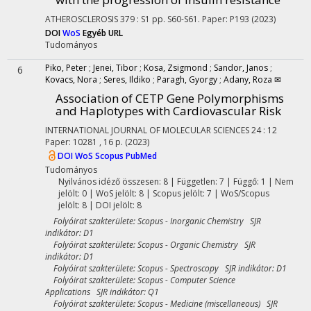
ATHEROSCLEROSIS
379
:
S1
pp. S60-S61. Paper: P193
(2023)
DOI
WoS
Egyéb URL
Tudományos
Piko, Peter
;
Jenei, Tibor
;
Kosa, Zsigmond
;
Sandor, Janos
;
6
Kovacs, Nora
;
Seres, Ildiko
;
Paragh, Gyorgy
;
Adany, Roza ✉
Association of CETP Gene Polymorphisms
and Haplotypes with Cardiovascular Risk
INTERNATIONAL JOURNAL OF MOLECULAR SCIENCES
24
:
12
Paper: 10281 , 16 p.
(2023)
DOI
WoS
Scopus
PubMed
Tudományos
Nyilvános idéző összesen: 8
| Független: 7 | Függő: 1 | Nem
jelölt: 0 | WoS jelölt: 8 | Scopus jelölt: 7 | WoS/Scopus
jelölt: 8 | DOI jelölt: 8
Folyóirat szakterülete: Scopus - Inorganic Chemistry SJR
indikátor: D1
Folyóirat szakterülete: Scopus - Organic Chemistry SJR
indikátor: D1
Folyóirat szakterülete: Scopus - Spectroscopy SJR indikátor: D1
Folyóirat szakterülete: Scopus - Computer Science
Applications SJR indikátor: Q1
Folyóirat szakterülete: Scopus - Medicine (miscellaneous) SJR