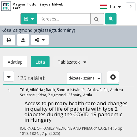
Magyar Tudományos Művek
hu
?
Tára
Kósa Zsigmond
(egészségtudomány)
Adatlap
Lista
Táblázatok
125 találat
Idézetek száma
Törő, Viktória
;
Radó, Sándor Istvánné
;
Árokszállási, Andrea
1
Szelesné
;
Kósa, Zsigmond
;
Sárváry, Attila
Access to primary health care and changes
in quality of life of patients with type 2
diabetes during the COVID-19 pandemic
in Hungary
JOURNAL OF FAMILY MEDICINE AND PRIMARY CARE
14
:
5
pp.
1818-1824. , 7 p.
(2025)