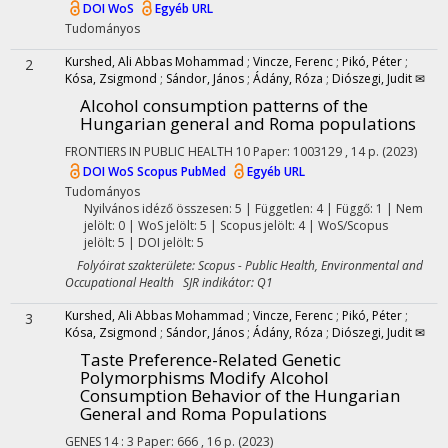
DOI
WoS
Egyéb URL
Tudományos
Kurshed, Ali Abbas Mohammad
;
Vincze, Ferenc
;
Pikó, Péter
;
2
Kósa, Zsigmond
;
Sándor, János
;
Ádány, Róza
;
Diószegi, Judit ✉
Alcohol consumption patterns of the
Hungarian general and Roma populations
FRONTIERS IN PUBLIC HEALTH
10
Paper: 1003129 , 14 p.
(2023)
DOI
WoS
Scopus
PubMed
Egyéb URL
Tudományos
Nyilvános idéző összesen: 5
| Független: 4 | Függő: 1 | Nem
jelölt: 0 | WoS jelölt: 5 | Scopus jelölt: 4 | WoS/Scopus
jelölt: 5 | DOI jelölt: 5
Folyóirat szakterülete: Scopus - Public Health, Environmental and
Occupational Health SJR indikátor: Q1
Kurshed, Ali Abbas Mohammad
;
Vincze, Ferenc
;
Pikó, Péter
;
3
Kósa, Zsigmond
;
Sándor, János
;
Ádány, Róza
;
Diószegi, Judit ✉
Taste Preference-Related Genetic
Polymorphisms Modify Alcohol
Consumption Behavior of the Hungarian
General and Roma Populations
GENES
14
:
3
Paper: 666 , 16 p.
(2023)