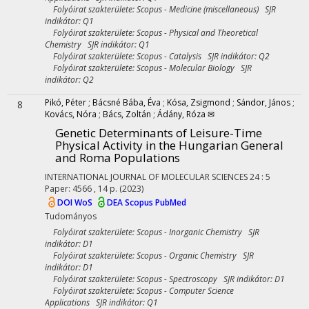
Folyóirat szakterülete: Scopus - Medicine (miscellaneous) SJR
indikátor: Q1
Folyóirat szakterülete: Scopus - Physical and Theoretical
Chemistry SJR indikátor: Q1
Folyóirat szakterülete: Scopus - Catalysis SJR indikátor: Q2
Folyóirat szakterülete: Scopus - Molecular Biology SJR
indikátor: Q2
Pikó, Péter
;
Bácsné Bába, Éva
;
Kósa, Zsigmond
;
Sándor, János
;
8
Kovács, Nóra
;
Bács, Zoltán
;
Ádány, Róza ✉
Genetic Determinants of Leisure-Time
Physical Activity in the Hungarian General
and Roma Populations
INTERNATIONAL JOURNAL OF MOLECULAR SCIENCES
24
:
5
Paper: 4566 , 14 p.
(2023)
DOI
WoS
DEA
Scopus
PubMed
Tudományos
Folyóirat szakterülete: Scopus - Inorganic Chemistry SJR
indikátor: D1
Folyóirat szakterülete: Scopus - Organic Chemistry SJR
indikátor: D1
Folyóirat szakterülete: Scopus - Spectroscopy SJR indikátor: D1
Folyóirat szakterülete: Scopus - Computer Science
Applications SJR indikátor: Q1