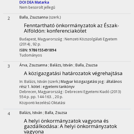
DOI
DEA
Matarka
Nem besorolt jellegű
Balla, Zsuzsanna
(szerk.)
2
Fenntartható önkormányzatok az Észak-
Alföldön
: konferenciakötet
Budapest, Magyarország :
Nemzeti Közszolgálati Egyetem
(2014)
,
92 p.
ISBN:
9786155491894
Tudományos
Árva, Zsuzsanna
;
Balázs, István
;
Balla, Zsuzsa
3
A közigazgatási határozatok végrehajtása
In: Balázs, István (szerk.)
Magyar közigazgatási jog : általános
rész 1. kötet : egyetemi tankönyv
Debrecen, Magyarország :
Debreceni Egyetemi Kiadó
(2013)
554 p.
pp. 144-163. , 20 p.
Központi kezelésű
Oktatási
Balázs, István
;
Balla, Zsuzsa
4
A helyi önkormányzatok vagyona és
gazdálkodása
: A helyi önkormányzatok
vagyona