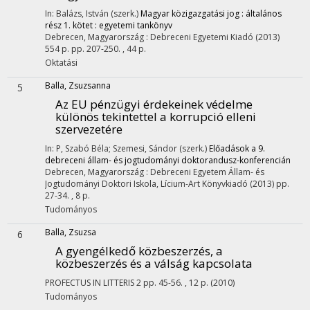
In: Balázs, István (szerk.)
Magyar közigazgatási jog : általános
rész 1. kötet : egyetemi tankönyv
Debrecen, Magyarország :
Debreceni Egyetemi Kiadó
(2013)
554 p.
pp. 207-250. , 44 p.
Oktatási
Balla, Zsuzsanna
5
Az EU pénzügyi érdekeinek védelme
különös tekintettel a korrupció elleni
szervezetére
In: P, Szabó Béla; Szemesi, Sándor (szerk.)
Előadások a 9.
debreceni állam- és jogtudományi doktorandusz-konferencián
Debrecen, Magyarország :
Debreceni Egyetem Állam- és
Jogtudományi Doktori Iskola
,
Lícium-Art Könyvkiadó
(2013)
pp.
27-34. , 8 p.
Tudományos
Balla, Zsuzsa
6
A gyengélkedő közbeszerzés, a
közbeszerzés és a válság kapcsolata
PROFECTUS IN LITTERIS
2
pp. 45-56. , 12 p.
(2010)
Tudományos