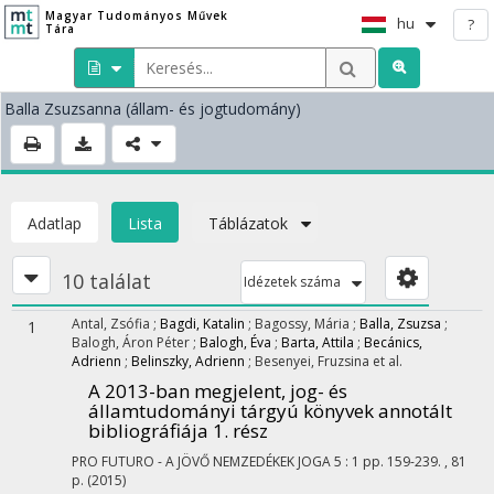
Magyar Tudományos Művek
hu
?
Tára
Balla Zsuzsanna
(állam- és jogtudomány)
Adatlap
Lista
Táblázatok
10 találat
Idézetek száma
Antal, Zsófia
;
Bagdi, Katalin
;
Bagossy, Mária
;
Balla, Zsuzsa
;
1
Balogh, Áron Péter
;
Balogh, Éva
;
Barta, Attila
;
Becánics,
Adrienn
;
Belinszky, Adrienn
;
Besenyei, Fruzsina
et al.
A 2013-ban megjelent, jog- és
államtudományi tárgyú könyvek annotált
bibliográfiája 1. rész
PRO FUTURO - A JÖVŐ NEMZEDÉKEK JOGA
5
:
1
pp. 159-239. , 81
p.
(2015)