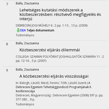
Balla, Zsuzsanna
7
Lehetséges kutatási módszerek a
közbeszerzésben
: résztvevő megfigyelés és
interjú
DEBRECENI JOGI MŰHELY
6
:
2
pp. 1-13. , 13 p.
(2009)
DEA
Teljes dokumentum
Tudományos
Balla, Zsuzsanna
8
Közbeszerzési eljárás dilemmái
COLLEGA: SZAKMAI FOLYÓIRAT JOGHALLGATÓK SZÁMÁRA
11
:
2
pp. 12-16. , 5 p.
(2007)
Balla, Zsuzsanna
9
A közbeszerzési eljárás visszásságai
In: Balogh, László; Mező, Ferenc; Tóth, László (szerk.)
A
Debreceni Egyetem Tehetséggondozó Programjának II.
Konferenciája
Debrecen, Magyarország :
Debreceni Egyetem
(2006)
397 p.
pp.
377-385. , 9 p.
Tudományos