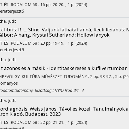
ET ÉS IRODALOM
68
:
16
pp. 20-20. , 1 p.
(2024)
eretterjesztő
tha, Judit
x libris
: R. L. Stine: Váljunk láthatatlanná, Reeli Reianus:
ábor: A hang, Krystal Sutherland: Hollow lányok
ET ÉS IRODALOM
68
:
23
pp. 19-19. , 1 p.
(2024)
eretterjesztő
tha, Judit
z azonos és a másik - identitáskeresés a kufliverzumban
MPEVÖLGY: KULTÚRA MŰVÉSZET TUDOMÁNY
:
2
pp. 93-97. , 5 p.
(20
dományos
dalomtudományi Bizottság I.NYIO Irod Biz A
tha, Judit
ordiagnózis
: Weiss János: Távol és közel. Tanulmányok 
ron Kiadó, Budapest, 2023
ET ÉS IRODALOM
68
:
32
pp. 21-21. , 1 p.
(2024)
eretterjesztő