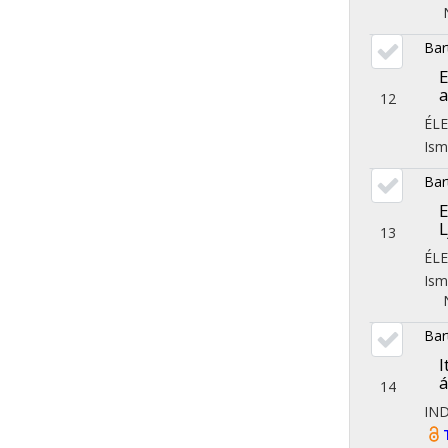
Bar
E
a
12
ÉL
Ism
Bar
E
L
13
ÉL
Ism
Bar
I
á
14
IN