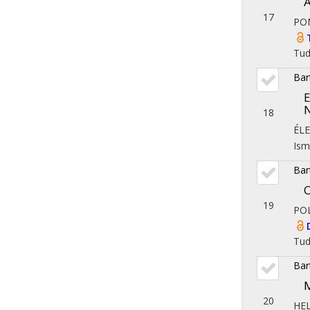
A
17
PO
Tu
Bar
E
18
ÉL
Ism
Bar
O
19
PO
Tu
Bar
M
20
HE