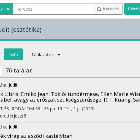
ny
Keresés
Részl
udit
(esztétika)
Lista
Táblázatok
76 találat
tha, Judit
x Libris
: Emiko Jean: Tokiói tündérmese, Ellen Marie Wise
ábel, avagy az erőszak szükségszerűsége, R. F. Kuang: Sá
ET ÉS IRODALOM
69
:
43
pp. 19-19. , 1 p.
(2025)
eretterjesztő
tha, Judit
ék virág az aszódi kastélyban