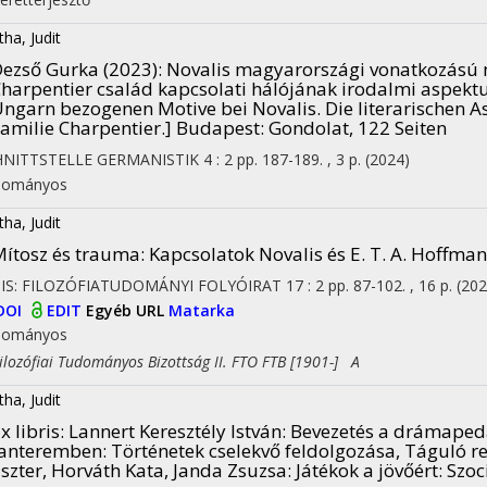
tha, Judit
ezső Gurka (2023): Novalis magyarországi vonatkozású m
harpentier család kapcsolati hálójának irodalmi aspektu
ngarn bezogenen Motive bei Novalis. Die literarischen 
amilie Charpentier.] Budapest: Gondolat, 122 Seiten
HNITTSTELLE GERMANISTIK
4
:
2
pp. 187-189. , 3 p.
(2024)
dományos
tha, Judit
ítosz és trauma
: Kapcsolatok Novalis és E. T. A. Hoffm
PIS: FILOZÓFIATUDOMÁNYI FOLYÓIRAT
17
:
2
pp. 87-102. , 16 p.
(202
DOI
EDIT
Egyéb URL
Matarka
dományos
ozófiai Tudományos Bizottság II. FTO FTB [1901-] A
tha, Judit
x libris: Lannert Keresztély István: Bevezetés a drámap
anteremben: Történetek cselekvő feldolgozása, Táguló r
szter, Horváth Kata, Janda Zsuzsa: Játékok a jövőért: Szo