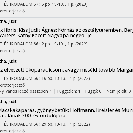
ET ÉS IRODALOM
67
:
5
pp. 19-19. , 1 p.
(2023)
eretterjesztő
tha, Judit
x libris: Kiss Judit Ágnes: Kórház az osztályteremben, Berg
alters-Kathy Kacer: Nagyapa hegedűje
ET ÉS IRODALOM
66
:
2
pp. 19-19. , 1 p.
(2022)
eretterjesztő
tha, Judit
z elveszett ökoparadicsom
: avagy meséld tovább Marg
ET ÉS IRODALOM
66
:
16
pp. 13-13. , 1 p.
(2022)
eretterjesztő
Nyilvános idéző összesen: 1
| Független: 1 | Függő: 0 | Nem jelölt: 0
tha, Judit
Macskakaparás, gyöngybetűk
: Hoffmann, Kreisler és Murr
alálának 200. évfordulójára
on
ET ÉS IRODALOM
66
:
29
pp. 13-13. , 1 p.
(2022)
eretterjesztő