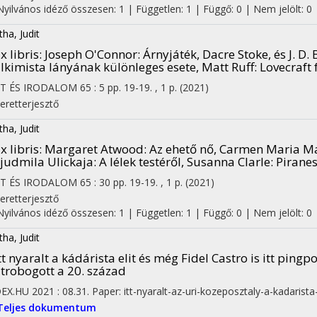
Nyilvános idéző összesen: 1
| Független: 1 | Függő: 0 | Nem jelölt: 0
tha, Judit
x libris
: Joseph O'Connor: Árnyjáték, Dacre Stoke, és J. D.
lkimista lányának különleges esete, Matt Ruff: Lovecraft 
ET ÉS IRODALOM
65
:
5
pp. 19-19. , 1 p.
(2021)
eretterjesztő
tha, Judit
x libris
: Margaret Atwood: Az ehető nő, Carmen Maria Ma
judmila Ulickaja: A lélek testéről, Susanna Clarle: Piranes
ET ÉS IRODALOM
65
:
30
pp. 19-19. , 1 p.
(2021)
eretterjesztő
Nyilvános idéző összesen: 1
| Független: 1 | Függő: 0 | Nem jelölt: 0
tha, Judit
tt nyaralt a kádárista elit és még Fidel Castro is itt ping
trobogott a 20. század
DEX.HU
2021
:
08.31.
Paper: itt-nyaralt-az-uri-kozeposztaly-a-kadarist
Teljes dokumentum