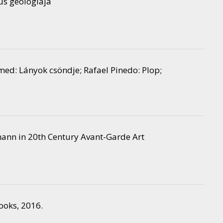
us geológiája
d: Lányok csöndje; Rafael Pinedo: Plop;
fmann in 20th Century Avant-Garde Art
ooks, 2016.