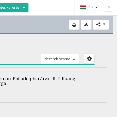
hu
etes keresés
?
Idézetek száma
man: Philadelphia árvái, R. F. Kuang:
rga