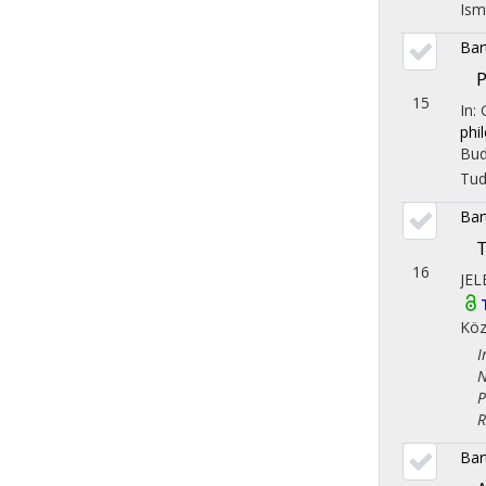
Ism
Bar
P
15
In:
phi
Bud
Tu
Bar
16
JEL
Köz
Iro
Nem
Pol
Reg
Bar