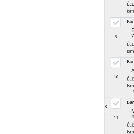
ÉL
Ism
Bar
E
W
9
ÉL
Ism
Bar
A
10
ÉL
Ism
Bar
Toggle
h
11
navigati
ÉL
Ism