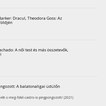
 Barker: Dracul, Theodora Goss: Az
földjén
chado: A női test és más összetevők,
i
pongozott
: A balatonaligai üdülőn
a-elit-s-meg-fidel-castro-is-pingpongozott/
(2021)