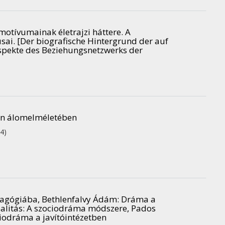
otívumainak életrajzi háttere. A
sai. [Der biografische Hintergrund der auf
Aspekte des Beziehungsnetzwerks der
ann álomelméletében
4)
edagógiába, Bethlenfalvy Ádám: Dráma a
ealitás: A szociodráma módszere, Pados
ciodráma a javítóintézetben