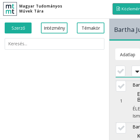
Magyar Tudományos
Közlemé
Művek Tára
Szerző
Intézmény
Témakör
Bartha J
Adatlap
Bar
E
B
1
ÉL
Ism
Bar
K