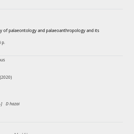
ory of palaeontology and palaeoanthropology and its
 p.
nus
(2020)
-] D hazai