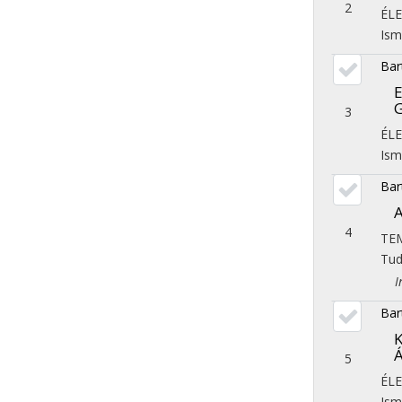
2
ÉL
Ism
Bar
E
G
3
ÉL
Ism
Bar
A
4
TE
Tu
Iro
Bar
K
Á
5
ÉL
Ism