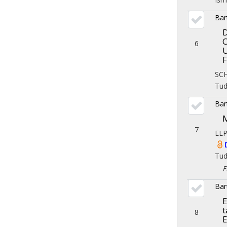
Bar
D
C
6
U
F
SC
Tu
Bar
M
7
EL
Tu
Fil
Bar
E
t
8
E