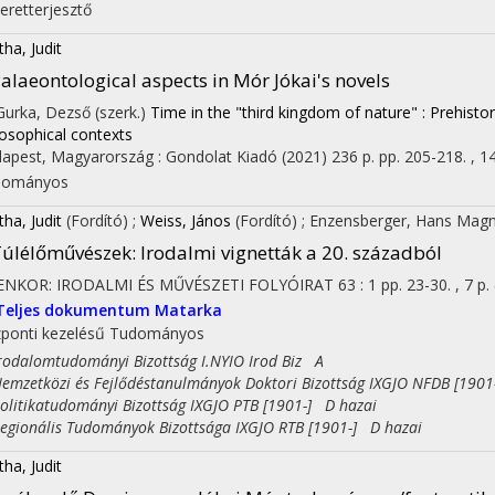
eretterjesztő
tha, Judit
alaeontological aspects in Mór Jókai's novels
 Gurka, Dezső (szerk.)
Time in the "third kingdom of nature" : Prehist
losophical contexts
apest, Magyarország :
Gondolat Kiadó
(2021)
236 p.
pp. 205-218. , 14
dományos
tha, Judit
(Fordító)
;
Weiss, János
(Fordító)
;
Enzensberger, Hans Mag
Túlélőművészek
: Irodalmi vignetták a 20. századból
ENKOR: IRODALMI ÉS MŰVÉSZETI FOLYÓIRAT
63
:
1
pp. 23-30. , 7 p.
Teljes dokumentum
Matarka
ponti kezelésű
Tudományos
dalomtudományi Bizottság I.NYIO Irod Biz A
zetközi és Fejlődéstanulmányok Doktori Bizottság IXGJO NFDB [1901
itikatudományi Bizottság IXGJO PTB [1901-] D hazai
ionális Tudományok Bizottsága IXGJO RTB [1901-] D hazai
tha, Judit