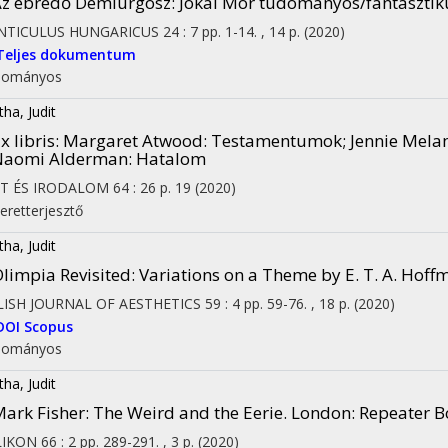
z ébredő Demiurgosz
: Jókai Mór tudományos/fantasztik
NTICULUS HUNGARICUS
24
:
7
pp. 1-14. , 14 p.
(2020)
Teljes dokumentum
dományos
tha, Judit
x libris
: Margaret Atwood: Testamentumok; Jennie Melame
Naomi Alderman: Hatalom
ET ÉS IRODALOM
64
:
26
p. 19
(2020)
eretterjesztő
tha, Judit
limpia Revisited
: Variations on a Theme by E. T. A. Hof
LISH JOURNAL OF AESTHETICS
59
:
4
pp. 59-76. , 18 p.
(2020)
DOI
Scopus
dományos
tha, Judit
ark Fisher: The Weird and the Eerie. London: Repeater B
LIKON
66
:
2
pp. 289-291. , 3 p.
(2020)