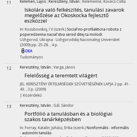
Kelemen, Lajos
;
Keresztény, István
;
Kelemenné, Kovács Csilla
11
Iskolára való felkészítés, tanulási zavarok
megelőzése az Okoskocka fejlesztő
eszközzel
In: Kozubovskoj, I V (szerk.)
Social'no-profilakticna robota z
poperedzenna nacial'stva sered ditej ta molodi
Uzhgorod, Ukrajna :
Uzhgorodskij Nacionalnyj Universitet
(2009)
pp. 25-28. , 4 p.
DEA
Tudományos
Keresztény, István
;
Varga, János
12
Felelősség a teremtett világért
JEL: KERESZTÉNY ÉRTELMISÉGIEK SZÖVETSÉGÉNEK LAPJA
2
pp. 41-
43. , 3 p.
(2009)
|
Közérdekű
Keresztény, István
;
Gál, Sándor
13
Portfólió a tanulásban és a biológiai
szakos tanárképzésben
In: Forray, Katalin; Juhász, Erika (szerk.)
Nonformális - informális
- autonóm tanulás