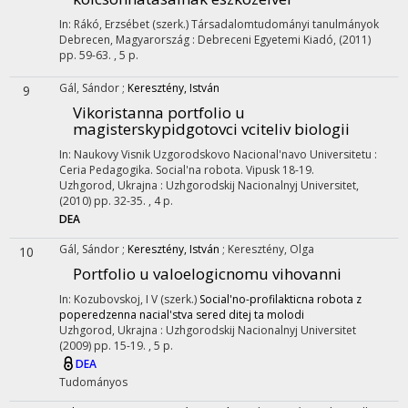
In: Rákó, Erzsébet (szerk.)
Társadalomtudományi tanulmányok
Debrecen, Magyarország :
Debreceni Egyetemi Kiadó
,
(2011)
pp. 59-63. , 5 p.
Gál, Sándor
;
Keresztény, István
9
Vikoristanna portfolio u
magisterskypidgotovci vciteliv biologii
In:
Naukovy Visnik Uzgorodskovo Nacional'navo Universitetu :
Ceria Pedagogika. Social'na robota. Vipusk 18-19.
Uzhgorod, Ukrajna :
Uzhgorodskij Nacionalnyj Universitet
,
(2010)
pp. 32-35. , 4 p.
DEA
Gál, Sándor
;
Keresztény, István
;
Keresztény, Olga
10
Portfolio u valoelogicnomu vihovanni
In: Kozubovskoj, I V (szerk.)
Social'no-profilakticna robota z
poperedzenna nacial'stva sered ditej ta molodi
Uzhgorod, Ukrajna :
Uzhgorodskij Nacionalnyj Universitet
(2009)
pp. 15-19. , 5 p.
DEA
Tudományos