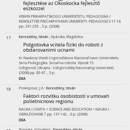
fejlesztése az Okoskocka fejlesztő
eszközzel
VISNYK PRIKARPATSKOGO UNIVERSITETU. PEDAGOGIKA /
NEWSLETTER PRECARPATHIAN UNIVERSITY. PEDAGOGICS
17-18
pp. 231-235. , 5 p.
(2008)
Keresztény, István
;
Apácska, Magdolna
17
Pidgotovka vcitela fiziki do roboti z
obdarovanimi ucnami
In:
Naukovy Visnik Uzgorodskovo Nacional'navo Universitetu.
Seria Pedagogika. Social'na robota. Vipusk 15.
Uzhgorod, Ukrajna :
Uzhgorodskij Nacionalnyj Universitet
,
(2008)
pp. 85-87. , 3 p.
DEA
Prokopovic, J A
;
Keresztény, István
18
Faktori rozvitku osobistosti v umovah
polietnicnovo regionu
NAUKA I OSVITA = SCIENCE AND EDUCATION = NAUKA I
OBRAZOVANIE
7
pp. 137-142. , 6 p.
(2008)
DEA
Starosta, Volodimir
;
Keresztény, István