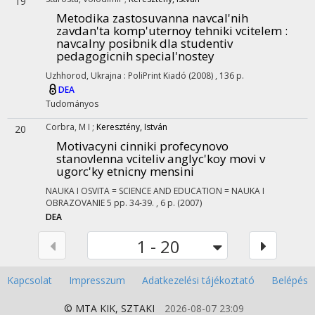
19
Metodika zastosuvanna navcal'nih
zavdan'ta komp'uternoy tehniki vcitelem :
navcalny posibnik dla studentiv
pedagogicnih special'nostey
Uzhhorod, Ukrajna :
PoliPrint Kiadó
(2008)
,
136 p.
DEA
Tudományos
Corbra, M I
;
Keresztény, István
20
Motivacyni cinniki profecynovo
stanovlenna vciteliv anglyc'koy movi v
ugorc'ky etnicny mensini
NAUKA I OSVITA = SCIENCE AND EDUCATION = NAUKA I
OBRAZOVANIE
5
pp. 34-39. , 6 p.
(2007)
DEA
1 - 20
Kapcsolat
Impresszum
Adatkezelési tájékoztató
Belépés
© MTA
KIK
,
SZTAKI
2026-08-07 23:09