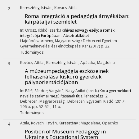
Keresztény, István
;
Kovács, Attila
2
Roma integráció a pedagógia árnyékában:
kárpátaljai szemlélet
In: Orosz, Ildikó (szerk.)
Kihívás és/vagy esély: a romák
integrácója Európában : Absztraktkötet
Hajdúböszörmény, Magyarország :
Debreceni Egyetem
Gyermeknevelési és Felnőttképzési Kar
(2017)
p. 22
Tudományos
Kovács, Attila
;
Keresztény, István
;
Apácska, Magdolna
3
A múzeumpedagógia eszközeinek
felhasználása kiskorú gyerekek
pályaorientációjában
In: Pálfi, Sándor; Vargáné, Nagy Anikó (szerk.)
Kora gyermekkori
nevelés szakmai megújításának útja, lehetőségei 2.
Debrecen, Magyarország :
Debreceni Egyetemi Kiadó
(2017)
196 p.
pp. 52-62. , 11 p.
Tudományos
Attila, Kovach
;
István, Keresztény
;
Magdalena, Opachko
4
Position of Museum Pedagogy in
Ukraine's Educational System