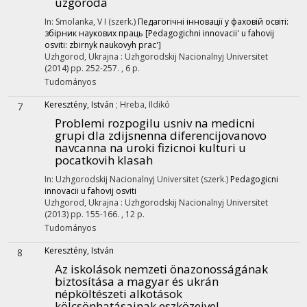
uzgoroda
In: Smolanka, V I (szerk.)
Педагогічні інновації у фаховій освіті:
збірник наукових праць [Pedagogichni innovacii' u fahovij
osviti: zbirnyk naukovyh prac']
Uzhgorod, Ukrajna :
Uzhgorodskij Nacionalnyj Universitet
(2014)
pp. 252-257. , 6 p.
Tudományos
Keresztény, István
;
Hreba, Ildikó
7
Problemi rozpogilu usniv na medicni
grupi dla zdijsnenna diferencijovanovo
navcanna na uroki fizicnoi kulturi u
pocatkovih klasah
In: Uzhgorodskij Nacionalnyj Universitet (szerk.)
Pedagogicni
innovacii u fahovij osviti
Uzhgorod, Ukrajna :
Uzhgorodskij Nacionalnyj Universitet
(2013)
pp. 155-166. , 12 p.
Tudományos
Keresztény, István
8
Az iskolások nemzeti önazonosságának
biztosítása a magyar és ukrán
népköltészeti alkotások
kölcsönhatásainak eszközeivel