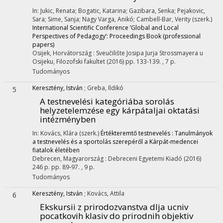
In: Jukic, Renata; Bogatic, Katarina; Gazibara, Senka; Pejakovic,
Sara; Sime, Sanja; Nagy Varga, Anikó; Cambell-Bar, Verity (szerk.)
International Scientific Conference ’Global and Local
Perspectives of Pedagogy’: Proceedings Book (professional
papers)
Osijek, Horvátország :
Sveučilište Josipa Jurja Strossmayera u
Osijeku, Filozofski fakultet
(2016)
pp. 133-139. , 7 p.
Tudományos
Keresztény, István
;
Greba, Ildikó
5
A testnevelési kategóriába sorolás
helyzetelemzése egy kárpátaljai oktatási
intézményben
In: Kovács, Klára (szerk.)
Értékteremtő testnevelés : Tanulmányok
a testnevelés és a sportolás szerepéről a Kárpát-medencei
fiatalok életében
Debrecen, Magyarország :
Debreceni Egyetemi Kiadó
(2016)
246 p.
pp. 89-97. , 9 p.
Tudományos
Keresztény, István
;
Kovács, Attila
6
Ekskursii z prirodozvanstva dlja ucniv
pocatkovih klasiv do prirodnih objektiv