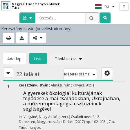
Magyar Tudományos Művek
hu
?
Tára
Keresztény István
(neveléstudomány)
Adatlap
Lista
Táblázatok
22 találat
Idézetek száma
Keresztény, István
;
Almási, Iván
;
Kovács, Attila
1
A gyerekek ökológiai kultúrájának
fejlődése a mai családokban, Ukrajnában,
a múzeumpedagógia eszközeinek
segítségével
In: Vargáné, Nagy Anikó (szerk.)
Családi nevelés 2
Debrecen, Magyarország :
Didakt
(2017)
pp. 102-108. , 7 p.
Tudományos