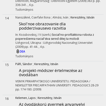
Debrecen, Magyarország :
Debreceni Egyetem
(2009)
383 p.
pp.
336-341. , 6 p.
Tudományos
Nanszákné, Cserfalvi Ilona
;
Almási, Iván
;
Keresztény, István
14
Skol'noe obrazovanie dla
podderzivausevo razvitia
In: Kozubovskoj, I V (szerk.)
Social'no-profilakticna robota z
poperedzenna nacial'stva sered ditej ta molodi
Uzhgorod, Ukrajna :
Uzhgorodskij Nacionalnyj Universitet
(2009)
pp. 41-44. , 4 p.
DEA
Tudományos
Pálfi, Sándor
;
Keresztény, István
15
A projekt-módszer értelmezése az
óvodában
VISNYK PRIKARPATSKOGO UNIVERSITETU. PEDAGOGIKA /
NEWSLETTER PRECARPATHIAN UNIVERSITY. PEDAGOGICS
28-29
pp. 174-180.
(2009)
Kelemen, Lajos
;
Keresztény, István
16
Az óvodáskorú gyermek anyanyelvi