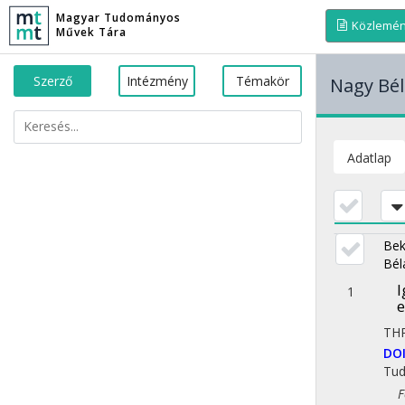
Magyar Tudományos
Közlemé
Művek Tára
Szerző
Intézmény
Témakör
Nagy Bél
Adatlap
Bek
Bél
I
1
e
TH
DO
Tu
Fol