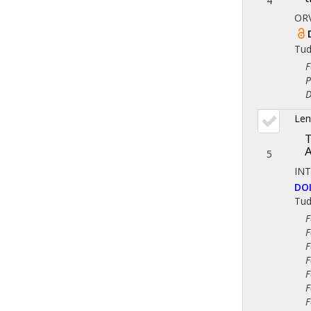
4
ORV
Tu
Fol
Psz
Dem
Len
T
A
5
IN
DO
Tu
Fol
Fol
Fol
Fol
Fol
Fol
Fol