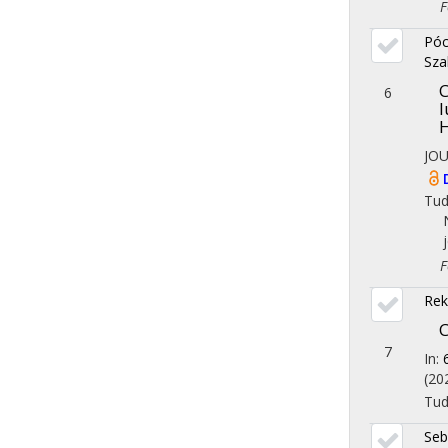
Fol
Póc
Sza
C
6
l
H
JOU
Tu
Fol
Rek
C
7
In:
(20
Tu
Seb