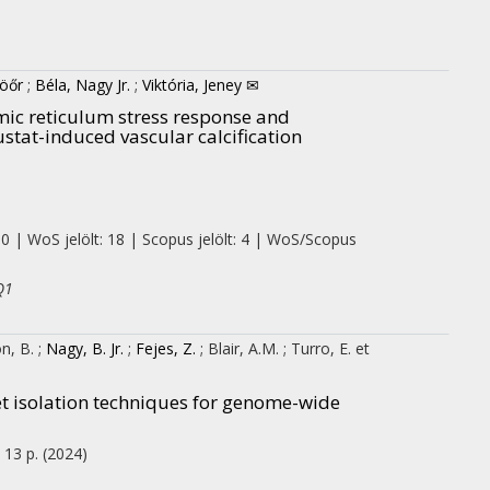
zöőr
;
Béla, Nagy Jr.
;
Viktória, Jeney ✉
ic reticulum stress response and
at-induced vascular calcification
 0 | WoS jelölt: 18 | Scopus jelölt: 4 | WoS/Scopus
Q1
n, B.
;
Nagy, B. Jr.
;
Fejes, Z.
;
Blair, A.M.
;
Turro, E.
et
let isolation techniques for genome-wide
, 13 p.
(2024)