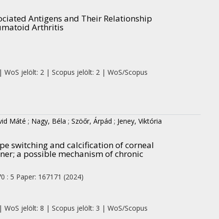
ociated Antigens and Their Relationship
umatoid Arthritis
| WoS jelölt: 2 | Scopus jelölt: 2 | WoS/Scopus
ávid Máté
;
Nagy, Béla
;
Szöőr, Árpád
;
Jeney, Viktória
 switching and calcification of corneal
nner; a possible mechanism of chronic
70
:
5
Paper: 167171
(2024)
| WoS jelölt: 8 | Scopus jelölt: 3 | WoS/Scopus