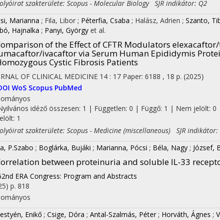
yóirat szakterülete: Scopus - Molecular Biology SJR indikátor: Q2
si, Marianna
;
Fila, Libor
;
Péterfia, Csaba
;
Halász, Adrien
;
Szanto, Ti
bó, Hajnalka
;
Panyi, György
et al.
omparison of the Effect of CFTR Modulators elexacaftor/
umacaftor/ivacaftor via Serum Human Epididymis Protei
omozygous Cystic Fibrosis Patients
RNAL OF CLINICAL MEDICINE
14
:
17
Paper: 6188 , 18 p.
(2025)
DOI
WoS
Scopus
PubMed
dományos
Nyilvános idéző összesen: 1
| Független: 0 | Függő: 1 | Nem jelölt: 0 
jelölt: 1
yóirat szakterülete: Scopus - Medicine (miscellaneous) SJR indikátor:
a, P.Szabo
;
Boglárka, Bujáki
;
Marianna, Pócsi
;
Béla, Nagy
;
József, 
orrelation between proteinuria and soluble IL-33 receptor
62nd ERA Congress: Program and Abstracts
25)
p. 818
dományos
estyén, Enikő
;
Csige, Dóra
;
Antal-Szalmás, Péter
;
Horváth, Ágnes
;
V