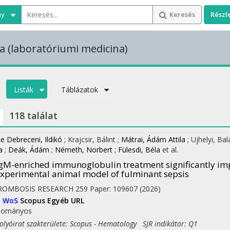
ny
Keresés
Részl
a
(laboratóriumi medicina)
Listák
Táblázatok
118 találat
e Debreceni, Ildikó
;
Krajcsir, Bálint
;
Mátrai, Ádám Attila
;
Ujhelyi, Ba
a
;
Deák, Ádám
;
Németh, Norbert
;
Fülesdi, Béla
et al.
gM-enriched immunoglobulin treatment significantly im
xperimental animal model of fulminant sepsis
ROMBOSIS RESEARCH
259
Paper: 109607
(2026)
I
WoS
Scopus
Egyéb URL
dományos
yóirat szakterülete: Scopus - Hematology SJR indikátor: Q1