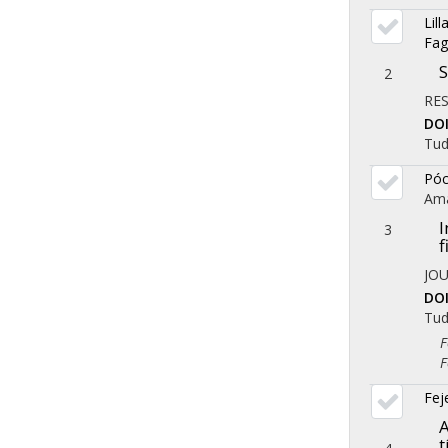
Lil
Fag
S
2
RE
DO
Tu
Póc
Ama
I
3
f
JOU
DO
Tu
Fol
Fol
Fej
A
t