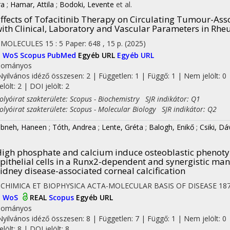
ra
;
Hamar, Attila
;
Bodoki, Levente
et al.
ffects of Tofacitinib Therapy on Circulating Tumour-Ass
ith Clinical, Laboratory and Vascular Parameters in Rhe
OMOLECULES
15
:
5
Paper: 648 , 15 p.
(2025)
I
WoS
Scopus
PubMed
Egyéb URL
Egyéb URL
dományos
Nyilvános idéző összesen: 2
| Független: 1 | Függő: 1 | Nem jelölt: 0 
jelölt: 2 | DOI jelölt: 2
yóirat szakterülete: Scopus - Biochemistry SJR indikátor: Q1
yóirat szakterülete: Scopus - Molecular Biology SJR indikátor: Q2
bneh, Haneen
;
Tóth, Andrea
;
Lente, Gréta
;
Balogh, Enikő
;
Csiki, D
igh phosphate and calcium induce osteoblastic phenotype
pithelial cells in a Runx2-dependent and synergistic ma
idney disease-associated corneal calcification
CHIMICA ET BIOPHYSICA ACTA-MOLECULAR BASIS OF DISEASE
18
I
WoS
REAL
Scopus
Egyéb URL
dományos
Nyilvános idéző összesen: 8
| Független: 7 | Függő: 1 | Nem jelölt: 0 
jelölt: 8 | DOI jelölt: 8