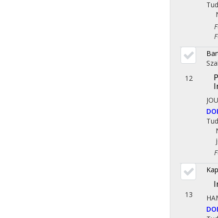
Tu
Fol
Fol
Bar
Sza
P
12
I
JOU
DO
Tu
Fol
Kap
I
13
HA
DO