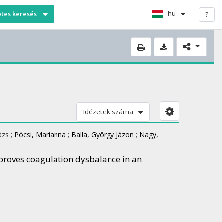
hu
etes keresés
?
Idézetek száma
lázs
;
Pócsi, Marianna
;
Balla, György Jázon
;
Nagy,
proves coagulation dysbalance in an