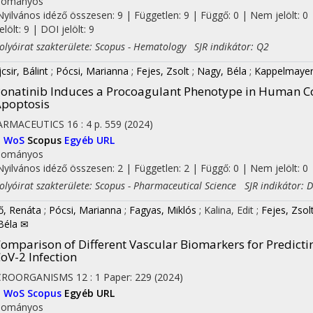
dományos
Nyilvános idéző összesen: 9
| Független: 9 | Függő: 0 | Nem jelölt: 0 
jelölt: 9 | DOI jelölt: 9
yóirat szakterülete: Scopus - Hematology SJR indikátor: Q2
csir, Bálint
;
Pócsi, Marianna
;
Fejes, Zsolt
;
Nagy, Béla
;
Kappelmayer
onatinib Induces a Procoagulant Phenotype in Human Cor
poptosis
ARMACEUTICS
16
:
4
p. 559
(2024)
I
WoS
Scopus
Egyéb URL
dományos
Nyilvános idéző összesen: 2
| Független: 2 | Függő: 0 | Nem jelölt: 0 |
yóirat szakterülete: Scopus - Pharmaceutical Science SJR indikátor: 
ő, Renáta
;
Pócsi, Marianna
;
Fagyas, Miklós
;
Kalina, Edit
;
Fejes, Zsol
 Béla ✉
omparison of Different Vascular Biomarkers for Predictin
oV-2 Infection
CROORGANISMS
12
:
1
Paper: 229
(2024)
I
WoS
Scopus
Egyéb URL
dományos