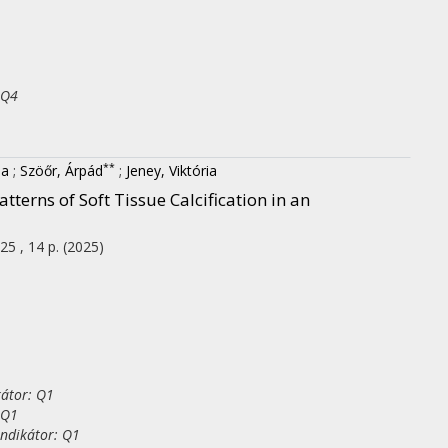
 Q4
**
la
;
Szöőr, Árpád
;
Jeney, Viktória
terns of Soft Tissue Calcification in an
25 , 14 p.
(2025)
kátor: Q1
 Q1
indikátor: Q1