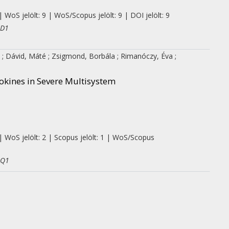
 WoS jelölt: 9 | WoS/Scopus jelölt: 9 | DOI jelölt: 9
 D1
a
;
Dávid, Máté
;
Zsigmond, Borbála
;
Rimanóczy, Éva
;
okines in Severe Multisystem
| WoS jelölt: 2 | Scopus jelölt: 1 | WoS/Scopus
 Q1