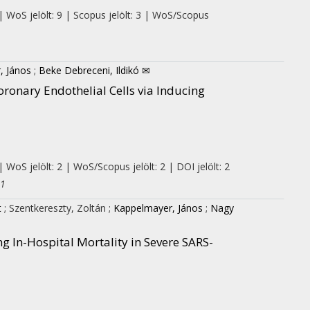
| WoS jelölt: 9 | Scopus jelölt: 3 | WoS/Scopus
, János
;
Beke Debreceni, Ildikó ✉
onary Endothelial Cells via Inducing
 WoS jelölt: 2 | WoS/Scopus jelölt: 2 | DOI jelölt: 2
D1
t
;
Szentkereszty, Zoltán
;
Kappelmayer, János
;
Nagy
g In-Hospital Mortality in Severe SARS-