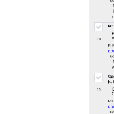
Tu
Fol
Kraj
P
A
14
PH
DO
Tu
Fol
Süt
Jr.,
C
15
C
MI
DO
Tu