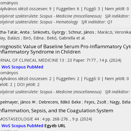
dományos
Nyilvános idéző összesen: 9
| Független: 6 | Függő: 3 | Nem jelölt: 0 |
yóirat szakterülete: Scopus - Medicine (miscellaneous) SJR indikátor:
yóirat szakterülete: Scopus - Hematology SJR indikátor: Q1
tha-Tatár, Anita
;
Sinkovits, György
;
Schnur, János
;
Maráczi, Veronik
lay, Balázs
;
Biró, Edina
;
Bekő, Gabriella
et al.
rognostic Value of Baseline Serum Pro-Inflammatory Cyt
nflammatory Syndrome in Children
RNAL OF CLINICAL MEDICINE
13
:
23
Paper: 7177 , 14 p.
(2024)
I
WoS
Scopus
PubMed
dományos
Nyilvános idéző összesen: 2
| Független: 2 | Függő: 0 | Nem jelölt: 0 
jelölt: 2 | DOI jelölt: 2
yóirat szakterülete: Scopus - Medicine (miscellaneous) SJR indikátor:
pelmayer, János ✉
;
Debreceni, Ildikó Beke
;
Fejes, Zsolt
;
Nagy, Béla
nflammation, Sepsis, and the Coagulation System
MOSTASEOLOGIE
44
:
4
pp. 268-276. , 9 p.
(2024)
I
WoS
Scopus
PubMed
Egyéb URL