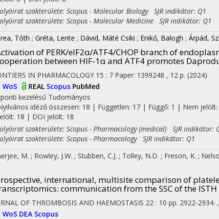
yóirat szakterülete: Scopus - Molecular Biology SJR indikátor: Q1
yóirat szakterülete: Scopus - Molecular Medicine SJR indikátor: Q1
rea, Tóth
;
Gréta, Lente
;
Dávid, Máté Csiki
;
Enikő, Balogh
;
Árpád, S
on
ctivation of PERK/eIF2α/ATF4/CHOP branch of endoplasm
ooperation between HIF-1α and ATF4 promotes Daprodust
ONTIERS IN PHARMACOLOGY
15
:
7
Paper: 1399248 , 12 p.
(2024)
I
WoS
REAL
Scopus
PubMed
ponti kezelésű
Tudományos
Nyilvános idéző összesen: 18
| Független: 17 | Függő: 1 | Nem jelölt:
jelölt: 18 | DOI jelölt: 18
yóirat szakterülete: Scopus - Pharmacology (medical) SJR indikátor: 
yóirat szakterülete: Scopus - Pharmacology SJR indikátor: Q1
erjee, M.
;
Rowley, J.W.
;
Stubben, C.J.
;
Tolley, N.D.
;
Freson, K.
;
Nelso
rospective, international, multisite comparison of plate
ranscriptomics: communication from the SSC of the ISTH
URNAL OF THROMBOSIS AND HAEMOSTASIS
22
:
10
pp. 2922-2934. 
I
WoS
DEA
Scopus