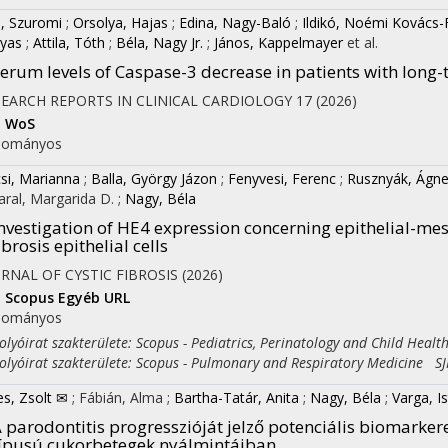
la, Szuromi
;
Orsolya, Hajas
;
Edina, Nagy-Baló
;
Ildikó, Noémi Kovács-
yas
;
Attila, Tóth
;
Béla, Nagy Jr.
;
János, Kappelmayer
et al.
erum levels of Caspase-3 decrease in patients with long
SEARCH REPORTS IN CLINICAL CARDIOLOGY
17
(2026)
I
WoS
dományos
si, Marianna
;
Balla, György Jázon
;
Fenyvesi, Ferenc
;
Rusznyák, Ágn
ral, Margarida D.
;
Nagy, Béla
nvestigation of HE4 expression concerning epithelial-mes
ibrosis epithelial cells
RNAL OF CYSTIC FIBROSIS
(2026)
I
Scopus
Egyéb URL
dományos
yóirat szakterülete: Scopus - Pediatrics, Perinatology and Child Healt
yóirat szakterülete: Scopus - Pulmonary and Respiratory Medicine SJR
es, Zsolt ✉
;
Fábián, Alma
;
Bartha-Tatár, Anita
;
Nagy, Béla
;
Varga, I
 parodontitis progresszióját jelző potenciális biomarker
ípusú cukorbetegek nyálmintáiban