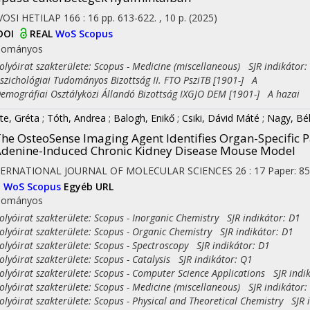
OSI HETILAP
166
:
16
pp. 613-622. , 10 p.
(2025)
DOI
REAL
WoS
Scopus
dományos
yóirat szakterülete: Scopus - Medicine (miscellaneous) SJR indikátor:
ichológiai Tudományos Bizottság II. FTO PsziTB [1901-] A
ográfiai Osztályközi Állandó Bizottság IXGJO DEM [1901-] A hazai
te, Gréta
;
Tóth, Andrea
;
Balogh, Enikő
;
Csiki, Dávid Máté
;
Nagy, Bé
he OsteoSense Imaging Agent Identifies Organ-Specific Pat
denine-Induced Chronic Kidney Disease Mouse Model
TERNATIONAL JOURNAL OF MOLECULAR SCIENCES
26
:
17
Paper: 85
I
WoS
Scopus
Egyéb URL
dományos
yóirat szakterülete: Scopus - Inorganic Chemistry SJR indikátor: D1
yóirat szakterülete: Scopus - Organic Chemistry SJR indikátor: D1
yóirat szakterülete: Scopus - Spectroscopy SJR indikátor: D1
yóirat szakterülete: Scopus - Catalysis SJR indikátor: Q1
yóirat szakterülete: Scopus - Computer Science Applications SJR indi
yóirat szakterülete: Scopus - Medicine (miscellaneous) SJR indikátor:
yóirat szakterülete: Scopus - Physical and Theoretical Chemistry SJR 