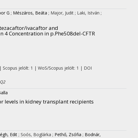
bor G
;
Mészáros, Beáta
;
Major, Judit
;
Laki, István
;
tezacaftor/ivacaftor and
n 4 Concentration in p.Phe508del-CFTR
| Scopus jelölt: 1 | WoS/Scopus jelölt: 1 | DOI
 Q2
Balla
 levels in kidney transplant recipients
égh, Edit
;
Soós, Boglárka
;
Pethő, Zsófia
;
Bodnár,