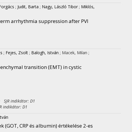
Forgács
;
Judit, Barta
;
Nagy, László Tibor
;
Miklós,
-term arrhythmia suppression after PVI
es
;
Fejes, Zsolt
;
Balogh, István
;
Macek, Milan
;
enchymal transition (EMT) in cystic
h SJR indikátor: D1
 indikátor: D1
stván
ek (GOT, CRP és albumin) értékelése 2-es