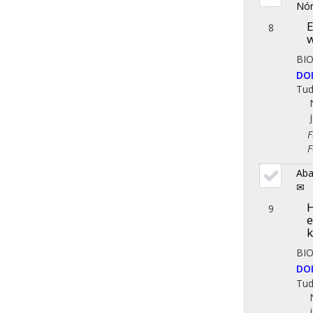
Nó
E
8
w
BI
DO
Tu
Fol
Fol
Aba
✉
H
9
e
k
BIO
DO
Tu