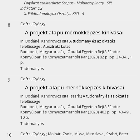
Folyóirat szakterülete: Scopus - Multidisciplinary SJR
indikátor: Q2
X. Földtudományok Osztálya XFO A
Czifra, György
8
A projekt alapú mérnökképzés kihívásai
In: Bodáné, Kendrovics Rita
A tudomány és az oktatás
felelőssége : Absztrakt kötet
Budapest, Magyarország :
Óbudai Egyetem Rejtő Sándor
Könnyűipari és Környezetmérnöki Kar
(2023)
82 p.
pp. 34-34. , 1
p.
Tudományos
Czifra, György
9
A projekt-alapú mérnökképzés kihívásai
In: Bodáné, Kendrovics Rita (szerk.)
A tudomány és az oktatás
felelőssége
Budapest, Magyarország :
Óbudai Egyetem Rejtő Sándor
Könnyűipari és Környezetmérnöki Kar
(2023)
402 p.
pp. 40-49. ,
10 p.
Tudományos
Czifra, György
;
Molnár, Zsolt
;
Mĺkva, Miroslava
;
Szabó, Peter
10