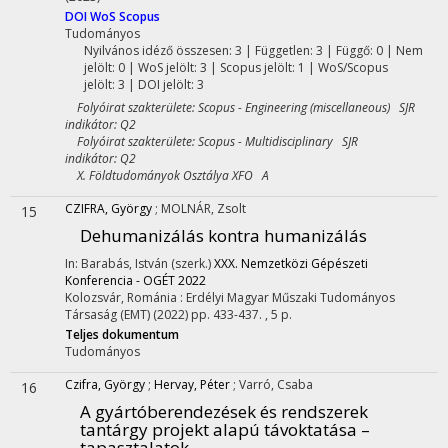
DOI
WoS
Scopus
Tudományos
Nyilvános idéző összesen: 3
| Független: 3 | Függő: 0 | Nem
jelölt: 0 | WoS jelölt: 3 | Scopus jelölt: 1 | WoS/Scopus
jelölt: 3 | DOI jelölt: 3
Folyóirat szakterülete: Scopus - Engineering (miscellaneous) SJR
indikátor: Q2
Folyóirat szakterülete: Scopus - Multidisciplinary SJR
indikátor: Q2
X. Földtudományok Osztálya XFO A
CZIFRA, György
;
MOLNÁR, Zsolt
15
Dehumanizálás kontra humanizálás
In: Barabás, István (szerk.)
XXX. Nemzetközi Gépészeti
Konferencia - OGÉT 2022
Kolozsvár, Románia :
Erdélyi Magyar Műszaki Tudományos
Társaság (EMT)
(2022)
pp. 433-437. , 5 p.
Teljes dokumentum
Tudományos
Czifra, György
;
Hervay, Péter
;
Varró, Csaba
16
A gyártóberendezések és rendszerek
tantárgy projekt alapú távoktatása –
tapasztalatok