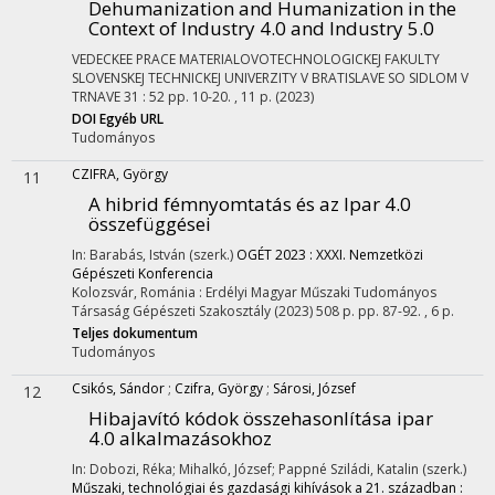
Dehumanization and Humanization in the
Context of Industry 4.0 and Industry 5.0
VEDECKEE PRACE MATERIALOVOTECHNOLOGICKEJ FAKULTY
SLOVENSKEJ TECHNICKEJ UNIVERZITY V BRATISLAVE SO SIDLOM V
TRNAVE
31
:
52
pp. 10-20. , 11 p.
(2023)
DOI
Egyéb URL
Tudományos
CZIFRA, György
11
A hibrid fémnyomtatás és az Ipar 4.0
összefüggései
In: Barabás, István (szerk.)
OGÉT 2023 : XXXI. Nemzetközi
Gépészeti Konferencia
Kolozsvár, Románia :
Erdélyi Magyar Műszaki Tudományos
Társaság Gépészeti Szakosztály
(2023)
508 p.
pp. 87-92. , 6 p.
Teljes dokumentum
Tudományos
Csikós, Sándor
;
Czifra, György
;
Sárosi, József
12
Hibajavító kódok összehasonlítása ipar
4.0 alkalmazásokhoz
In: Dobozi, Réka; Mihalkó, József; Pappné Sziládi, Katalin (szerk.)
Műszaki, technológiai és gazdasági kihívások a 21. században :