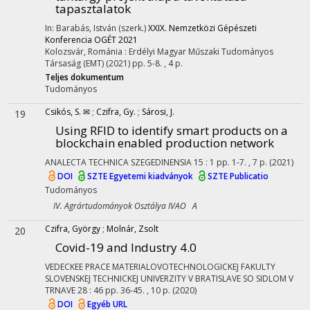
tapasztalatok
In: Barabás, István (szerk.)
XXIX. Nemzetközi Gépészeti
Konferencia OGÉT 2021
Kolozsvár, Románia :
Erdélyi Magyar Műszaki Tudományos
Társaság (EMT)
(2021)
pp. 5-8. , 4 p.
Teljes dokumentum
Tudományos
Csikós, S. ✉
;
Czifra, Gy.
;
Sárosi, J.
19
Using RFID to identify smart products on a
blockchain enabled production network
ANALECTA TECHNICA SZEGEDINENSIA
15
:
1
pp. 1-7. , 7 p.
(2021)
DOI
SZTE Egyetemi kiadványok
SZTE Publicatio
Tudományos
IV. Agrártudományok Osztálya IVAO A
Czifra, György
;
Molnár, Zsolt
20
Covid-19 and Industry 4.0
VEDECKEE PRACE MATERIALOVOTECHNOLOGICKEJ FAKULTY
SLOVENSKEJ TECHNICKEJ UNIVERZITY V BRATISLAVE SO SIDLOM V
TRNAVE
28
:
46
pp. 36-45. , 10 p.
(2020)
DOI
Egyéb URL