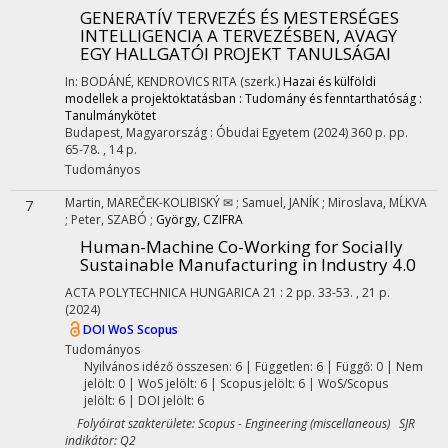
GENERATÍV TERVEZÉS ÉS MESTERSÉGES
INTELLIGENCIA A TERVEZÉSBEN, AVAGY
EGY HALLGATÓI PROJEKT TANULSÁGAI
In: BODÁNÉ, KENDROVICS RITA (szerk.)
Hazai és külföldi
modellek a projektoktatásban : Tudomány és fenntarthatóság :
Tanulmánykötet
Budapest, Magyarország :
Óbudai Egyetem
(2024)
360 p.
pp.
65-78. , 14 p.
Tudományos
Martin, MAREČEK-KOLIBISKÝ ✉
;
Samuel, JANÍK
;
Miroslava, MĹKVA
7
;
Peter, SZABÓ
;
György, CZIFRA
Human-Machine Co-Working for Socially
Sustainable Manufacturing in Industry 4.0
ACTA POLYTECHNICA HUNGARICA
21
:
2
pp. 33-53. , 21 p.
(2024)
DOI
WoS
Scopus
Tudományos
Nyilvános idéző összesen: 6
| Független: 6 | Függő: 0 | Nem
jelölt: 0 | WoS jelölt: 6 | Scopus jelölt: 6 | WoS/Scopus
jelölt: 6 | DOI jelölt: 6
Folyóirat szakterülete: Scopus - Engineering (miscellaneous) SJR
indikátor: Q2