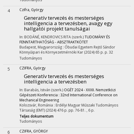
Czifra, György
4
Generatív tervezés és mesterséges
intelligencia a tervezésben, avagy egy
hallgatói projekt tanulságai
In: BODÁNÉ, KENDROVICS RITA (szerk.)
TUDOMÁNY ÉS
FENNTARTHATÓSÁG - ABSZTRAKTKÖTET
Budapest, Magyarország :
Óbudai Egyetem Rejtő Sándor
Könnyűipari és Környezetmérnöki Kar
(2024)
65 p.
p. 32
Tudományos
CZIFRA, György
5
Generatív tervezés és mesterséges
intelligencia a tervezésben
In: Barabás, István (szerk.)
OGÉT 2024 - XXXII. Nemzetközi
Gépészeti Konferencia : 32nd International Conference on
Mechanical Engineering
Kolozsvár, Románia :
Erdélyi Magyar Műszaki Tudományos
Társaság (EMT)
(2024)
476 p.
pp. 76-81. , 6 p.
Teljes dokumentum
Tudományos
CZIFRA, GYÖRGY
6