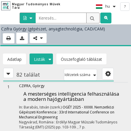
Magyar Tudományos Művek
hu
?
Tára
Czifra György
(gépészet, anyagtechnológia, CAD/CAM)
Adatlap
Listák
Összefoglaló táblázat
82 találat
Idézetek száma
CZIFRA, György
1
A mesterséges intelligencia felhasználása
a modern hajógyártásban
In: Barabás, István (szerk.)
OGÉT 2025 - XXXIII. Nemzetközi
Gépészeti Konferencia : 33rd International Conference on
Mechanical Engineering
Nagyvárad, Románia :
Erdélyi Magyar Műszaki Tudományos
Társaság (EMT)
(2025)
pp. 103-109. , 7 p.