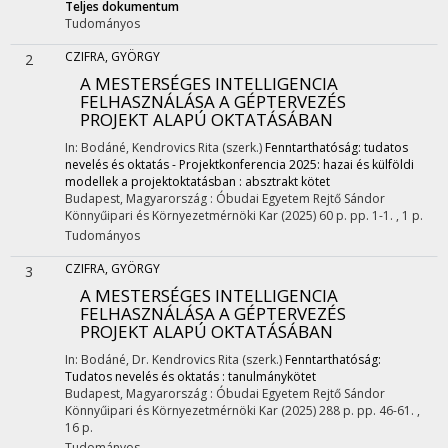
Teljes dokumentum
Tudományos
CZIFRA, GYÖRGY
2
A MESTERSÉGES INTELLIGENCIA
FELHASZNÁLÁSA A GÉPTERVEZÉS
PROJEKT ALAPÚ OKTATÁSÁBAN
In: Bodáné, Kendrovics Rita (szerk.)
Fenntarthatóság: tudatos
nevelés és oktatás - Projektkonferencia 2025: hazai és külföldi
modellek a projektoktatásban : absztrakt kötet
Budapest, Magyarország :
Óbudai Egyetem Rejtő Sándor
Könnyűipari és Környezetmérnöki Kar
(2025)
60 p.
pp. 1-1. , 1 p.
Tudományos
CZIFRA, GYÖRGY
3
A MESTERSÉGES INTELLIGENCIA
FELHASZNÁLÁSA A GÉPTERVEZÉS
PROJEKT ALAPÚ OKTATÁSÁBAN
In: Bodáné, Dr. Kendrovics Rita (szerk.)
Fenntarthatóság:
Tudatos nevelés és oktatás : tanulmánykötet
Budapest, Magyarország :
Óbudai Egyetem Rejtő Sándor
Könnyűipari és Környezetmérnöki Kar
(2025)
288 p.
pp. 46-61. ,
16 p.
Tudományos