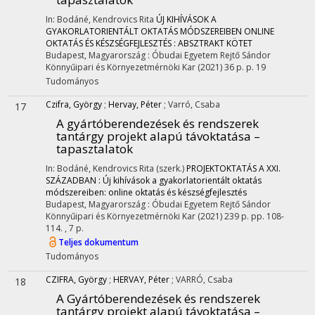
In: Bodáné, Kendrovics Rita
ÚJ KIHÍVÁSOK A
GYAKORLATORIENTÁLT OKTATÁS MÓDSZEREIBEN ONLINE
OKTATÁS ÉS KÉSZSÉGFEJLESZTÉS : ABSZTRAKT KÖTET
Budapest, Magyarország :
Óbudai Egyetem Rejtő Sándor
Könnyűipari és Környezetmérnöki Kar
(2021)
36 p.
p. 19
Tudományos
Czifra, György
;
Hervay, Péter
;
Varró, Csaba
17
A gyártóberendezések és rendszerek
tantárgy projekt alapú távoktatása –
tapasztalatok
In: Bodáné, Kendrovics Rita (szerk.)
PROJEKTOKTATÁS A XXI.
SZÁZADBAN : Új kihívások a gyakorlatorientált oktatás
módszereiben: online oktatás és készségfejlesztés
Budapest, Magyarország :
Óbudai Egyetem Rejtő Sándor
Könnyűipari és Környezetmérnöki Kar
(2021)
239 p.
pp. 108-
114. , 7 p.
Teljes dokumentum
Tudományos
CZIFRA, György
;
HERVAY, Péter
;
VARRÓ, Csaba
18
A Gyártóberendezések és rendszerek
tantárgy projekt alapú távoktatása –