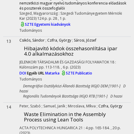
nemzetközi magyar nyelvű tudományos konferencia előadások
és poszterek összefoglalói
Szeged, Magyarország :
Szegedi Tudományegyetem Mérnöki
Kar
(2023)
124 p.
p. 28 , 1 p.
SZTE Egyetemi kiadványok
Tudományos
Csikós, Sándor
;
Czifra, György
;
Sárosi, József
13
Hibajavító kódok összehasonlítása ipar
4.0 alkalmazásokhoz
JELENKORI TÁRSADALMI ÉS GAZDASÁGI FOLYAMATOK
18
:
Különszám
pp. 113-118. , 6 p.
(2023)
DOI
Egyéb URL
Matarka
SZTE Publicatio
Tudományos
Demográfiai Osztályközi Állandó Bizottság IXGJO DEM [1901-] D
hazai
Regionális Tudományok Bizottsága IXGJO RTB [1901-] D hazai
Peter, Szabó
;
Samuel, Janík
;
Miroslava, Mľkva
;
Czifra, György
14
Waste Elimination in the Assembly
Process using Lean Tools
ACTA POLYTECHNICA HUNGARICA
21
:
4
pp. 165-184. , 20 p.
(2023)