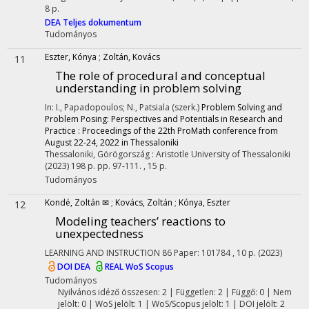
8 p.
DEA
Teljes dokumentum
Tudományos
Eszter, Kónya
;
Zoltán, Kovács
11
The role of procedural and conceptual
understanding in problem solving
In: I., Papadopoulos; N., Patsiala (szerk.)
Problem Solving and
Problem Posing: Perspectives and Potentials in Research and
Practice : Proceedings of the 22th ProMath conference from
August 22-24, 2022 in Thessaloniki
Thessaloniki, Görögország :
Aristotle University of Thessaloniki
(2023)
198 p.
pp. 97-111. , 15 p.
Tudományos
Kondé, Zoltán ✉
;
Kovács, Zoltán
;
Kónya, Eszter
12
Modeling teachers’ reactions to
unexpectedness
LEARNING AND INSTRUCTION
86
Paper: 101784 , 10 p.
(2023)
DOI
DEA
REAL
WoS
Scopus
Tudományos
Nyilvános idéző összesen: 2
| Független: 2 | Függő: 0 | Nem
jelölt: 0 | WoS jelölt: 1 | WoS/Scopus jelölt: 1 | DOI jelölt: 2