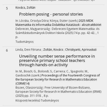
Kovács, Zoltán
5
Problem posing - personal stories
In: Lócska, Orsolya Dóra; Kónya, Eszter (szerk.)
2025 MIDK
Matematika és Informatika Didaktikai Kutatások : absztraktkötet
Debrecen, Magyarország :
Debreceni Egyetem Matematika- és
Számítástudományok Doktori Iskola
(2025)
74 p.
pp. 42-42. , 1
p.
Tudományos
Linda, Devi Fitriana
;
Zoltán, Kovács
;
Christiyanti, Aprinastuti
6
Unveiling number sense performance in
preservice primary school teachers
through hands-on activity
In: M., Bosch; G., Bolondi; S., Carreira; C., Spagnolo; M.,
Gaidoschik (szerk.)
Proceedings of the Fourteenth Congress of
the European Society for Research in Mathematics Education
(CERME14)
Bozen, Olaszország :
Free University of Bozen-Bolzano
,
European Society for Research in Mathematics Education (ERME)
(2025)
pp. 311-318. , 8 p.
Központi kezelésű
Tudományos