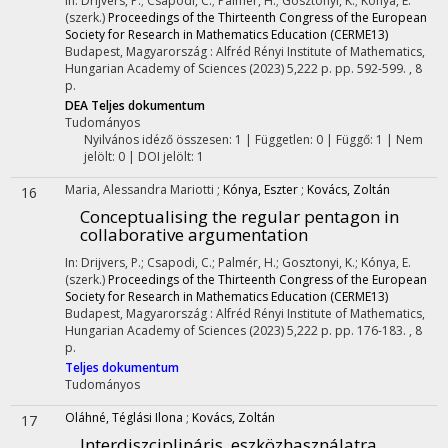
In: Drijvers, P.; Csapodi, C.; Palmér, H.; Gosztonyi, K.; Kónya, E.
(szerk.)
Proceedings of the Thirteenth Congress of the European
Society for Research in Mathematics Education (CERME13)
Budapest, Magyarország :
Alfréd Rényi Institute of Mathematics,
Hungarian Academy of Sciences
(2023)
5,222 p.
pp. 592-599. , 8
p.
DEA
Teljes dokumentum
Tudományos
Nyilvános idéző összesen: 1
| Független: 0 | Függő: 1 | Nem
jelölt: 0 | DOI jelölt: 1
Maria, Alessandra Mariotti
;
Kónya, Eszter
;
Kovács, Zoltán
16
Conceptualising the regular pentagon in
collaborative argumentation
In: Drijvers, P.; Csapodi, C.; Palmér, H.; Gosztonyi, K.; Kónya, E.
(szerk.)
Proceedings of the Thirteenth Congress of the European
Society for Research in Mathematics Education (CERME13)
Budapest, Magyarország :
Alfréd Rényi Institute of Mathematics,
Hungarian Academy of Sciences
(2023)
5,222 p.
pp. 176-183. , 8
p.
Teljes dokumentum
Tudományos
Oláhné, Téglási Ilona
;
Kovács, Zoltán
17
Interdiszciplináris, eszközhasználatra