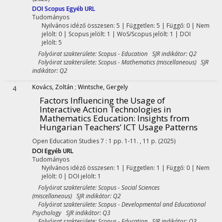
DOI
Scopus
Egyéb URL
Tudományos
Nyilvános idéző összesen: 5
| Független: 5 | Függő: 0 | Nem
jelölt: 0 | Scopus jelölt: 1 | WoS/Scopus jelölt: 1 | DOI
jelölt: 5
Folyóirat szakterülete: Scopus - Education SJR indikátor: Q2
Folyóirat szakterülete: Scopus - Mathematics (miscellaneous) SJR
indikátor: Q2
Kovács, Zoltán
;
Wintsche, Gergely
4
Factors Influencing the Usage of
Interactive Action Technologies in
Mathematics Education: Insights from
Hungarian Teachers’ ICT Usage Patterns
Open Education Studies
7
:
1
pp. 1-11. , 11 p.
(2025)
DOI
Egyéb URL
Tudományos
Nyilvános idéző összesen: 1
| Független: 1 | Függő: 0 | Nem
jelölt: 0 | DOI jelölt: 1
Folyóirat szakterülete: Scopus - Social Sciences
(miscellaneous) SJR indikátor: Q2
Folyóirat szakterülete: Scopus - Developmental and Educational
Psychology SJR indikátor: Q3
Folyóirat szakterülete: Scopus - Education SJR indikátor: Q3