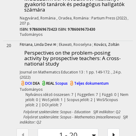
gyakorló tanárok és pedagógus hallgatók
számára
Nagyvárad, Románia ,
Oradea, Románia :
Partium Press
(2022)
,
207 p.
ISBN:
9786069673423
ISBN:
9786069673430
Tudományos
Fitriana, Linda Devi ✉
;
Ekawati, Rooselyna
;
Kovács, Zoltán
20
Perspectives on the problem-posing
activity by prospective teachers: A cross-
national study
Journal on Mathematics Education
13
:
1
pp. 149-172. , 24 p.
(2022)
DOI
DEA
REAL
Scopus
Teljes dokumentum
Tudományos
Nyilvános idéző összesen: 7
| Független: 7 | Függő: 0 | Nem
jelölt: 0 | WoS jelölt: 1 | Scopus jelölt: 2 | WoS/Scopus
jelölt: 2 | DOI jelölt: 7
Folyóirat szakterülete: Scopus - Education SJR indikátor: Q2
Folyóirat szakterülete: Scopus - Mathematics (miscellaneous) SJR
indikátor: Q2
1 - 20