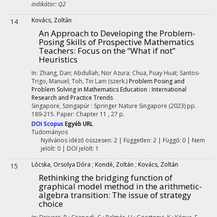
indikátor: Q2
Kovács, Zoltán
14
An Approach to Developing the Problem-
Posing Skills of Prospective Mathematics
Teachers: Focus on the “What if not”
Heuristics
In: Zhang, Dan; Abdullah, Nor Azura; Chua, Puay Huat; Santos-
Trigo, Manuel; Toh, Tin Lam (szerk.)
Problem Posing and
Problem Solving in Mathematics Education : International
Research and Practice Trends
Singapore, Szingapúr :
Springer Nature Singapore
(2023)
pp.
189-215. Paper: Chapter 11 , 27 p.
DOI
Scopus
Egyéb URL
Tudományos
Nyilvános idéző összesen: 2
| Független: 2 | Függő: 0 | Nem
jelölt: 0 | DOI jelölt: 1
Lócska, Orsolya Dóra
;
Kondé, Zoltán
;
Kovács, Zoltán
15
Rethinking the bridging function of
graphical model method in the arithmetic-
algebra transition: The issue of strategy
choice