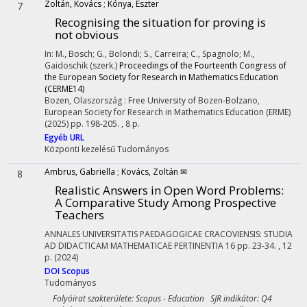
Zoltán, Kovács
;
Kónya, Eszter
7
Recognising the situation for proving is
not obvious
In: M., Bosch; G., Bolondi; S., Carreira; C., Spagnolo; M.,
Gaidoschik (szerk.)
Proceedings of the Fourteenth Congress of
the European Society for Research in Mathematics Education
(CERME14)
Bozen, Olaszország :
Free University of Bozen-Bolzano
,
European Society for Research in Mathematics Education (ERME)
(2025)
pp. 198-205. , 8 p.
Egyéb URL
Központi kezelésű
Tudományos
Ambrus, Gabriella
;
Kovács, Zoltán ✉
8
Realistic Answers in Open Word Problems:
A Comparative Study Among Prospective
Teachers
ANNALES UNIVERSITATIS PAEDAGOGICAE CRACOVIENSIS: STUDIA
AD DIDACTICAM MATHEMATICAE PERTINENTIA
16
pp. 23-34. , 12
p.
(2024)
DOI
Scopus
Tudományos
Folyóirat szakterülete: Scopus - Education SJR indikátor: Q4