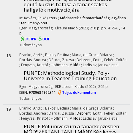
épülő kurzus hatása a tanár szakos
hallgatók motivációjára
In: Kovács, Enikő (szerk.)
Módszerek a fenntarthatóság jegyében
: tanulmánykötet
Eger, Magyarország :
Líceum Kiadó
(2023)
218 p.
pp. 41-54. , 14
p.
EKE IPR
DOI
Tudományos
Branko, Anđić
;
Bakos, Bettina
;
Maria, da Graça Bidarra
;
18
Bordás, Andrea
;
Dárdai, Zsuzsa
;
Debrenti, Edith
;
Fehér, Zoltán
;
Fenyvesi, Kristóf
;
Hoffmann, Miklós
;
Ladislav, Jaruska
et al.
PUNTE
: Methodological Study. Poly-
Universe in Teacher Training Education
Eger, Magyarország :
EKE Líceum Kiadó
(2022)
,
202 p.
ISBN:
9789634962311
Teljes dokumentum
Tudományos
Branko, Anđić
;
Bakos, Bettina
;
Maria, da Graça Bidarra
;
19
Bordás, Andrea
;
Dárdai, Zsuzsa
;
Debrenti, Edith
;
Fehér, Zoltán
;
Fenyvesi, Kristóf
;
Hoffmann, Miklós
;
Ladislav, Jaruska
et al.
PUNTE Poliuniverzum a tanárképzésben
:
MÓDSZERTANI TANULMÁNY Kézikönyv