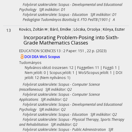
Folyóirat szakterülete: Scopus - Developmental and Educational
Psychology SJR indikátor: D1
Folyóirat szakterülete: Scopus - Education SJR indikátor: D1
Pedagógiai Tudományos Bizottság II. FTO PedTB [1901-] A
Kovács, Zoltán ✉
;
Báró, Emőke
;
Lócska, Orsolya
;
Kónya, Eszter
13
Incorporating Problem-Posing into Sixth-
Grade Mathematics Classes
EDUCATION SCIENCES
13
:
2
Paper: 151 , 22 p.
(2023)
DOI
DEA
WoS
Scopus
Tudományos
Nyilvános idéző összesen: 12
| Független: 11 | Függő: 1 |
Nem jelölt: 0 | Scopus jelölt: 1 | WoS/Scopus jelölt: 1 | DOI
jelölt: 12 (Nem nyilvános: 1)
Folyóirat szakterülete: Scopus - Computer Science
(miscellaneous) SJR indikátor: Q2
Folyóirat szakterülete: Scopus - Computer Science
Applications SJR indikátor: Q2
Folyóirat szakterülete: Scopus - Developmental and Educational
Psychology SJR indikátor: Q2
Folyóirat szakterülete: Scopus - Education SJR indikátor: Q2
Folyóirat szakterülete: Scopus - Physical Therapy, Sports Therapy
and Rehabilitation SJR indikátor: Q2
Folyóirat szakterülete: Scopus - Public Administration SJR