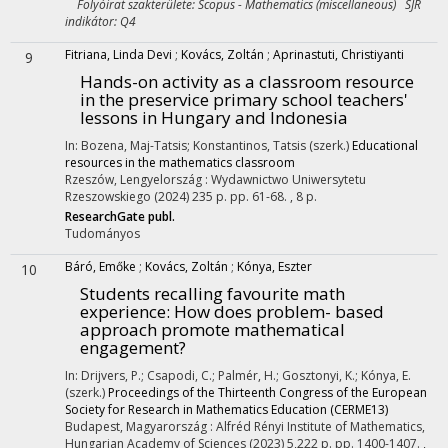
Folyóirat szakterülete: Scopus - Mathematics (miscellaneous) SJR
indikátor: Q4
Fitriana, Linda Devi
;
Kovács, Zoltán
;
Aprinastuti, Christiyanti
9
Hands-on activity as a classroom resource
in the preservice primary school teachers'
lessons in Hungary and Indonesia
In: Bozena, Maj-Tatsis; Konstantinos, Tatsis (szerk.)
Educational
resources in the mathematics classroom
Rzeszów, Lengyelország :
Wydawnictwo Uniwersytetu
Rzeszowskiego
(2024)
235 p.
pp. 61-68. , 8 p.
ResearchGate publ.
Tudományos
Báró, Emőke
;
Kovács, Zoltán
;
Kónya, Eszter
10
Students recalling favourite math
experience: How does problem- based
approach promote mathematical
engagement?
In: Drijvers, P.; Csapodi, C.; Palmér, H.; Gosztonyi, K.; Kónya, E.
(szerk.)
Proceedings of the Thirteenth Congress of the European
Society for Research in Mathematics Education (CERME13)
Budapest, Magyarország :
Alfréd Rényi Institute of Mathematics,
Hungarian Academy of Sciences
(2023)
5,222 p.
pp. 1400-1407. ,