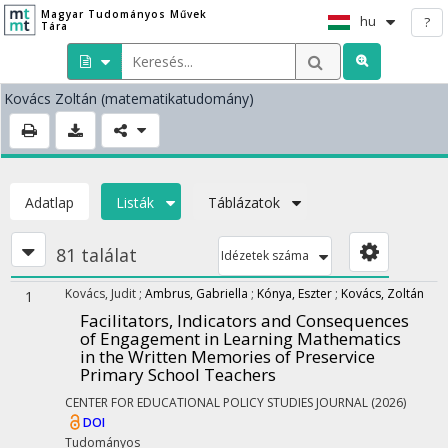
Magyar Tudományos Művek
hu
?
Tára
Kovács Zoltán
(matematikatudomány)
Adatlap
Listák
Táblázatok
81 találat
Idézetek száma
Kovács, Judit
;
Ambrus, Gabriella
;
Kónya, Eszter
;
Kovács, Zoltán
1
Facilitators, Indicators and Consequences
of Engagement in Learning Mathematics
in the Written Memories of Preservice
Primary School Teachers
CENTER FOR EDUCATIONAL POLICY STUDIES JOURNAL
(2026)
DOI
Tudományos