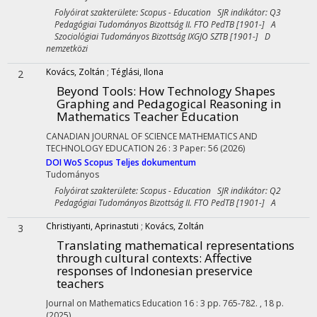
Folyóirat szakterülete: Scopus - Education SJR indikátor: Q3
Pedagógiai Tudományos Bizottság II. FTO PedTB [1901-] A
Szociológiai Tudományos Bizottság IXGJO SZTB [1901-] D
nemzetközi
Kovács, Zoltán
;
Téglási, Ilona
2
Beyond Tools: How Technology Shapes
Graphing and Pedagogical Reasoning in
Mathematics Teacher Education
CANADIAN JOURNAL OF SCIENCE MATHEMATICS AND
TECHNOLOGY EDUCATION
26
:
3
Paper: 56
(2026)
DOI
WoS
Scopus
Teljes dokumentum
Tudományos
Folyóirat szakterülete: Scopus - Education SJR indikátor: Q2
Pedagógiai Tudományos Bizottság II. FTO PedTB [1901-] A
Christiyanti, Aprinastuti
;
Kovács, Zoltán
3
Translating mathematical representations
through cultural contexts: Affective
responses of Indonesian preservice
teachers
Journal on Mathematics Education
16
:
3
pp. 765-782. , 18 p.
(2025)