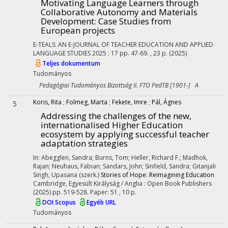
Motivating Language Learners through
Collaborative Autonomy and Materials
Development
: Case Studies from
European projects
E-TEALS: AN E-JOURNAL OF TEACHER EDUCATION AND APPLIED
LANGUAGE STUDIES
2025
:
17
pp. 47-69. , 23 p.
(2025)
Teljes dokumentum
Tudományos
Pedagógiai Tudományos Bizottság II. FTO PedTB [1901-] A
Koris, Rita
;
Folmeg, Marta
;
Fekete, Imre
;
Pál, Ágnes
5
Addressing the challenges of the new,
internationalised Higher Education
ecosystem by applying successful teacher
adaptation strategies
In: Abegglen, Sandra; Burns, Tom; Heller, Richard F.; Madhok,
Rajan; Neuhaus, Fabian; Sandars, John; Sinfield, Sandra; Gitanjali
Singh, Upasana (szerk.)
Stories of Hope: Reimagining Education
Cambridge, Egyesült Királyság / Anglia :
Open Book Publishers
(2025)
pp. 519-528. Paper: 51 , 10 p.
DOI
Scopus
Egyéb URL
Tudományos