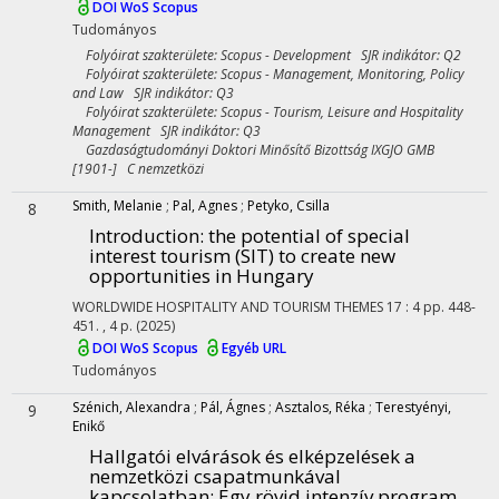
DOI
WoS
Scopus
Tudományos
Folyóirat szakterülete: Scopus - Development SJR indikátor: Q2
Folyóirat szakterülete: Scopus - Management, Monitoring, Policy
and Law SJR indikátor: Q3
Folyóirat szakterülete: Scopus - Tourism, Leisure and Hospitality
Management SJR indikátor: Q3
Gazdaságtudományi Doktori Minősítő Bizottság IXGJO GMB
[1901-] C nemzetközi
Smith, Melanie
;
Pal, Agnes
;
Petyko, Csilla
8
Introduction: the potential of special
interest tourism (SIT) to create new
opportunities in Hungary
WORLDWIDE HOSPITALITY AND TOURISM THEMES
17
:
4
pp. 448-
451. , 4 p.
(2025)
DOI
WoS
Scopus
Egyéb URL
Tudományos
Szénich, Alexandra
;
Pál, Ágnes
;
Asztalos, Réka
;
Terestyényi,
9
Enikő
Hallgatói elvárások és elképzelések a
nemzetközi csapatmunkával
kapcsolatban: Egy rövid intenzív program