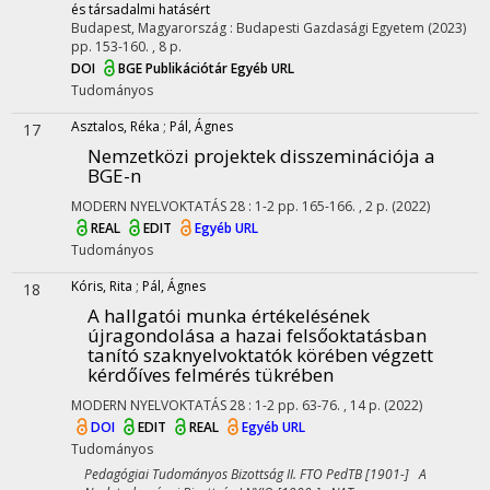
és társadalmi hatásért
Budapest, Magyarország :
Budapesti Gazdasági Egyetem
(2023)
pp. 153-160. , 8 p.
DOI
BGE Publikációtár
Egyéb URL
Tudományos
Asztalos, Réka
;
Pál, Ágnes
17
Nemzetközi projektek disszeminációja a
BGE-n
MODERN NYELVOKTATÁS
28
:
1-2
pp. 165-166. , 2 p.
(2022)
REAL
EDIT
Egyéb URL
Tudományos
Kóris, Rita
;
Pál, Ágnes
18
A hallgatói munka értékelésének
újragondolása a hazai felsőoktatásban
tanító szaknyelvoktatók körében végzett
kérdőíves felmérés tükrében
MODERN NYELVOKTATÁS
28
:
1-2
pp. 63-76. , 14 p.
(2022)
DOI
EDIT
REAL
Egyéb URL
Tudományos
Pedagógiai Tudományos Bizottság II. FTO PedTB [1901-] A