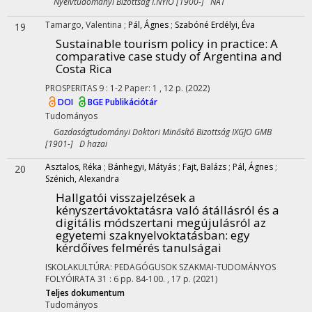
Nyelvtudományi Bizottság I.NYIO [1900-] NAT
Tamargo, Valentina
;
Pál, Ágnes
;
Szabóné Erdélyi, Éva
19
Sustainable tourism policy in practice
: A
comparative case study of Argentina and
Costa Rica
PROSPERITAS
9
:
1-2
Paper: 1 , 12 p.
(2022)
DOI
BGE Publikációtár
Tudományos
Gazdaságtudományi Doktori Minősítő Bizottság IXGJO GMB
[1901-] D hazai
Asztalos, Réka
;
Bánhegyi, Mátyás
;
Fajt, Balázs
;
Pál, Ágnes
;
20
Szénich, Alexandra
Hallgatói visszajelzések a
kényszertávoktatásra való átállásról és a
digitális módszertani megújulásról az
egyetemi szaknyelvoktatásban
: egy
kérdőíves felmérés tanulságai
ISKOLAKULTÚRA: PEDAGÓGUSOK SZAKMAI-TUDOMÁNYOS
FOLYÓIRATA
31
:
6
pp. 84-100. , 17 p.
(2021)
Teljes dokumentum
Tudományos