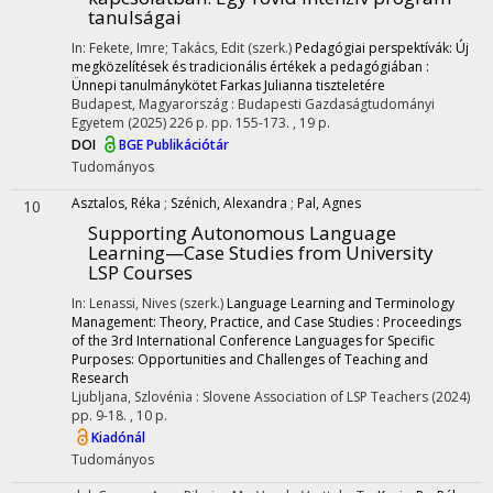
tanulságai
In: Fekete, Imre; Takács, Edit (szerk.)
Pedagógiai perspektívák: Új
megközelítések és tradicionális értékek a pedagógiában :
Ünnepi tanulmánykötet Farkas Julianna tiszteletére
Budapest, Magyarország :
Budapesti Gazdaságtudományi
Egyetem
(2025)
226 p.
pp. 155-173. , 19 p.
DOI
BGE Publikációtár
Tudományos
Asztalos, Réka
;
Szénich, Alexandra
;
Pal, Agnes
10
Supporting Autonomous Language
Learning—Case Studies from University
LSP Courses
In: Lenassi, Nives (szerk.)
Language Learning and Terminology
Management: Theory, Practice, and Case Studies : Proceedings
of the 3rd International Conference Languages for Specific
Purposes: Opportunities and Challenges of Teaching and
Research
Ljubljana, Szlovénia :
Slovene Association of LSP Teachers
(2024)
pp. 9-18. , 10 p.
Kiadónál
Tudományos