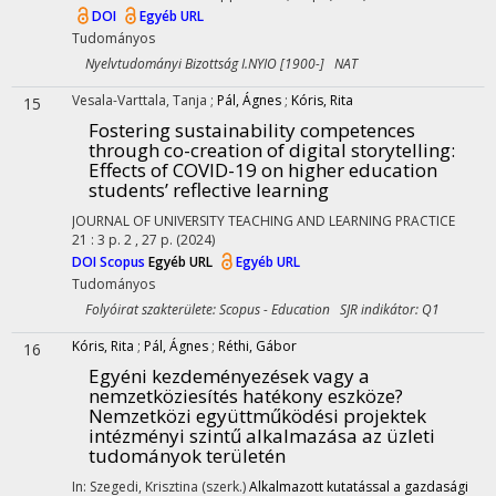
DOI
Egyéb URL
Tudományos
Nyelvtudományi Bizottság I.NYIO [1900-] NAT
Vesala-Varttala, Tanja
;
Pál, Ágnes
;
Kóris, Rita
15
Fostering sustainability competences
through co-creation of digital storytelling
:
Effects of COVID-19 on higher education
students’ reflective learning
JOURNAL OF UNIVERSITY TEACHING AND LEARNING PRACTICE
21
:
3
p. 2 , 27 p.
(2024)
DOI
Scopus
Egyéb URL
Egyéb URL
Tudományos
Folyóirat szakterülete: Scopus - Education SJR indikátor: Q1
Kóris, Rita
;
Pál, Ágnes
;
Réthi, Gábor
16
Egyéni kezdeményezések vagy a
nemzetköziesítés hatékony eszköze?
Nemzetközi együttműködési projektek
intézményi szintű alkalmazása az üzleti
tudományok területén
In: Szegedi, Krisztina (szerk.)
Alkalmazott kutatással a gazdasági