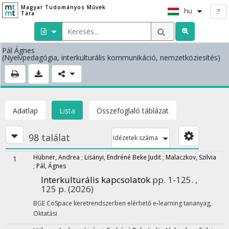
Magyar Tudományos Művek
hu
?
Tára
Pál Ágnes
(Nyelvpedagógia, interkulturális kommunikáció, nemzetköziesítés)
Adatlap
Lista
Összefoglaló táblázat
98 találat
Idézetek száma
Hübner, Andrea
;
Lisányi, Endréné Beke Judit
;
Malaczkov, Szilvia
1
;
Pál, Ágnes
Interkulturális kapcsolatok
pp. 1-125. ,
125 p.
(2026)
BGE CoSpace keretrendszerben elérhető e-learning tananyag
,
Oktatási