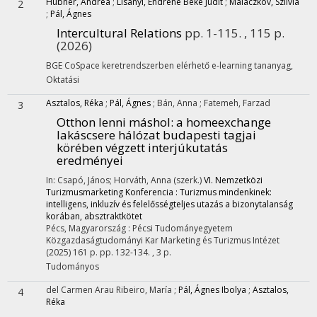
Hübner, Andrea
;
Lisányi, Endréné Beke Judit
;
Malaczkov, Szilvia
2
;
Pál, Ágnes
Intercultural Relations
pp. 1-115. , 115 p.
(2026)
BGE CoSpace keretrendszerben elérhető e-learning tananyag
,
Oktatási
Asztalos, Réka
;
Pál, Ágnes
;
Bán, Anna
;
Fatemeh, Farzad
3
Otthon lenni máshol
: a homeexchange
lakáscsere hálózat budapesti tagjai
körében végzett interjúkutatás
eredményei
In: Csapó, János; Horváth, Anna (szerk.)
VI. Nemzetközi
Turizmusmarketing Konferencia : Turizmus mindenkinek:
intelligens, inkluzív és felelősségteljes utazás a bizonytalanság
korában, absztraktkötet
Pécs, Magyarország :
Pécsi Tudományegyetem
Közgazdaságtudományi Kar Marketing és Turizmus Intézet
(2025)
161 p.
pp. 132-134. , 3 p.
Tudományos
del Carmen Arau Ribeiro, María
;
Pál, Ágnes Ibolya
;
Asztalos,
4
Réka