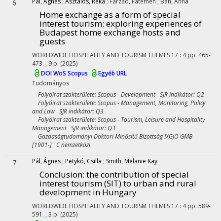
Pal, Agnes
;
Asztalos, Réka
;
Farzad, Fatemeh
;
Ban, Anna
6
Home exchange as a form of special
interest tourism: exploring experiences of
Budapest home exchange hosts and
guests
WORLDWIDE HOSPITALITY AND TOURISM THEMES
17
:
4
pp. 465-
473. , 9 p.
(2025)
DOI
WoS
Scopus
Egyéb URL
Tudományos
Folyóirat szakterülete: Scopus - Development SJR indikátor: Q2
Folyóirat szakterülete: Scopus - Management, Monitoring, Policy
and Law SJR indikátor: Q3
Folyóirat szakterülete: Scopus - Tourism, Leisure and Hospitality
Management SJR indikátor: Q3
Gazdaságtudományi Doktori Minősítő Bizottság IXGJO GMB
[1901-] C nemzetközi
Pál, Ágnes
;
Petykó, Csilla
;
Smith, Melanie Kay
7
Conclusion: the contribution of special
interest tourism (SIT) to urban and rural
development in Hungary
WORLDWIDE HOSPITALITY AND TOURISM THEMES
17
:
4
pp. 589-
591. , 3 p.
(2025)