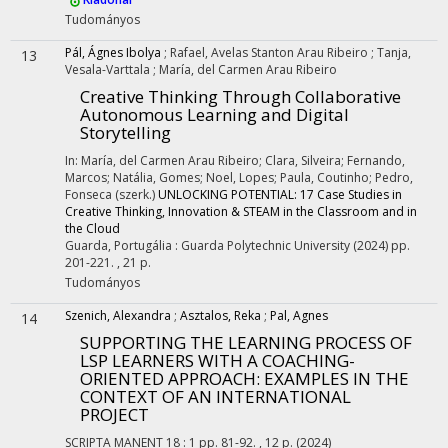
Tudományos
Pál, Ágnes Ibolya
;
Rafael, Avelas Stanton Arau Ribeiro
;
Tanja,
13
Vesala-Varttala
;
María, del Carmen Arau Ribeiro
Creative Thinking Through Collaborative
Autonomous Learning and Digital
Storytelling
In: María, del Carmen Arau Ribeiro; Clara, Silveira; Fernando,
Marcos; Natália, Gomes; Noel, Lopes; Paula, Coutinho; Pedro,
Fonseca (szerk.)
UNLOCKING POTENTIAL: 17 Case Studies in
Creative Thinking, Innovation & STEAM in the Classroom and in
the Cloud
Guarda, Portugália :
Guarda Polytechnic University
(2024)
pp.
201-221. , 21 p.
Tudományos
Szenich, Alexandra
;
Asztalos, Reka
;
Pal, Agnes
14
SUPPORTING THE LEARNING PROCESS OF
LSP LEARNERS WITH A COACHING-
ORIENTED APPROACH
: EXAMPLES IN THE
CONTEXT OF AN INTERNATIONAL
PROJECT
SCRIPTA MANENT
18
:
1
pp. 81-92. , 12 p.
(2024)