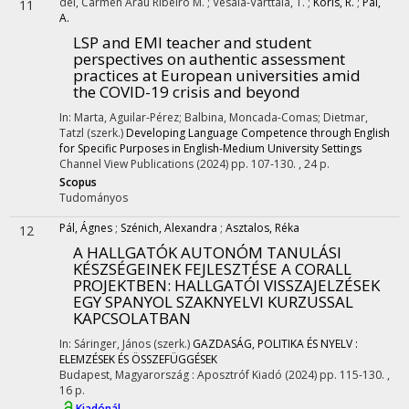
del, Carmen Arau Ribeiro M.
;
Vesala-Varttala, T.
;
Koris, R.
;
Pál,
11
A.
LSP and EMI teacher and student
perspectives on authentic assessment
practices at European universities amid
the COVID-19 crisis and beyond
In: Marta, Aguilar-Pérez; Balbina, Moncada-Comas; Dietmar,
Tatzl (szerk.)
Developing Language Competence through English
for Specific Purposes in English-Medium University Settings
Channel View Publications
(2024)
pp. 107-130. , 24 p.
Scopus
Tudományos
Pál, Ágnes
;
Szénich, Alexandra
;
Asztalos, Réka
12
A HALLGATÓK AUTONÓM TANULÁSI
KÉSZSÉGEINEK FEJLESZTÉSE A CORALL
PROJEKTBEN
: HALLGATÓI VISSZAJELZÉSEK
EGY SPANYOL SZAKNYELVI KURZUSSAL
KAPCSOLATBAN
In: Sáringer, János (szerk.)
GAZDASÁG, POLITIKA ÉS NYELV :
ELEMZÉSEK ÉS ÖSSZEFÜGGÉSEK
Budapest, Magyarország :
Aposztróf Kiadó
(2024)
pp. 115-130. ,
16 p.
Kiadónál