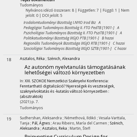
Tudományos
Nyilvános idéző összesen: 8
| Független: 7 | Függő: 1 | Nem
jelölt: 0 | DOI jelölt: 5
Irodalomtudományi Bizottság I.NYIO Irod Biz A
Pedagógiai Tudományos Bizottság II. FTO PedTB [1901-] A
Pszichológiai Tudományos Bizottság II. FTO PsziTB [1901-] A
Politikatudományi Bizottság IXGJO PTB [1901-] B hazai
Regionális Tudományok Bizottsága IXGJO RTB [1901-] C hazai
Szociológiai Tudományos Bizottság IXGJO SZTB [1901-] C hazai
Asztalos, Réka
;
Szénich, Alexandra
18
Az autonóm nyelvtanulás támogatásának
lehetőségei változó környezetben
In:
XXI. SZOKOE Nemzetközi Szaknyelvi Konferencia:
Fenntartható digitalizáció? Nyereségek és veszteségek,
szaknyelvoktatás és -kutatás változó környezetben :
(absztraktok)
(2021)
p. 7.
Tudományos
Sudhershan, Aleksandra
;
Némethová, Ildikó
;
Vesala-Varttala,
19
Tanja
;
Pál, Ágnes
;
Arau Ribeiro, María del Carmen
;
Szénich,
Aleksandra
;
Asztalos, Reka
;
Martin, Štefl
Reinventing Curriculum Design for