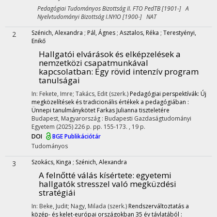
Pedagógiai Tudományos Bizottság II. FTO PedTB [1901-] A
Nyelvtudományi Bizottság I.NYIO [1900-] NAT
Szénich, Alexandra
;
Pál, Ágnes
;
Asztalos, Réka
;
Terestyényi,
2
Enikő
Hallgatói elvárások és elképzelések a
nemzetközi csapatmunkával
kapcsolatban: Egy rövid intenzív program
tanulságai
In: Fekete, Imre; Takács, Edit (szerk.)
Pedagógiai perspektívák: Új
megközelítések és tradicionális értékek a pedagógiában :
Ünnepi tanulmánykötet Farkas Julianna tiszteletére
Budapest, Magyarország :
Budapesti Gazdaságtudományi
Egyetem
(2025)
226 p.
pp. 155-173. , 19 p.
DOI
BGE Publikációtár
Tudományos
Szokács, Kinga
;
Szénich, Alexandra
3
A felnőtté válás kísértete
: egyetemi
hallgatók stresszel való megküzdési
stratégiái
In: Beke, Judit; Nagy, Milada (szerk.)
Rendszerváltoztatás a
közép- és kelet-európai országokban 35 év távlatából :