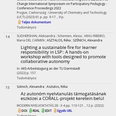
Change International Symposium on Participatory Pedagogy -
Conference Proceedings 2022
Prague, Csehország :
University of Chemistry and Technology
(UCT)
(2023)
61 p.
pp. 9-17. , 9 p.
Teljes dokumentum
Tudományos
SUDHERSHAN, Aleksandra
;
Schemien, Alexia
;
ARAU RIBEIRO,
14
Maria DEL CARMEN
;
ASZTALOS, Réka
;
SZÉNICH, Alexandra
Lighting a sustainable fire for learner
responsibility in LSP:
: A hands-on
workshop with tools designed to promote
collaborative autonomy
In:
AKS-Arbeitstagung an der TU Darmstadt
(2022)
p. 157.
Tudományos
Szénich, Alexandra
;
Asztalos, Réka
15
Az autonóm nyelvtanulás támogatásának
eszközei a CORALL-projekt keretein belül
MODERN NYELVOKTATÁS
28
:
3-4
pp. 110-121. , 12 p.
(2022)
DOI
REAL
EDIT
Egyéb URL
Tudományos