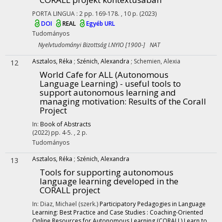
PORTA LINGUA
:
2
pp. 169-178. , 10 p.
(2023)
DOI
REAL
Egyéb URL
Tudományos
Nyelvtudományi Bizottság I.NYIO [1900-] NAT
Asztalos, Réka
;
Szénich, Alexandra
;
Schemien, Alexia
12
World Cafe for ALL (Autonomous
Language Learning) - useful tools to
support autonomous learning and
managing motivation
: Results of the Corall
Project
In:
Book of Abstracts
(2022)
pp. 4-5. , 2 p.
Tudományos
Asztalos, Réka
;
Szénich, Alexandra
13
Tools for supporting autonomous
language learning developed in the
CORALL project
In: Diaz, Michael (szerk.)
Participatory Pedagogies in Language
Learning: Best Practice and Case Studies : Coaching-Oriented
Online Resources for Autonomous Learning (CORALL) Learn to