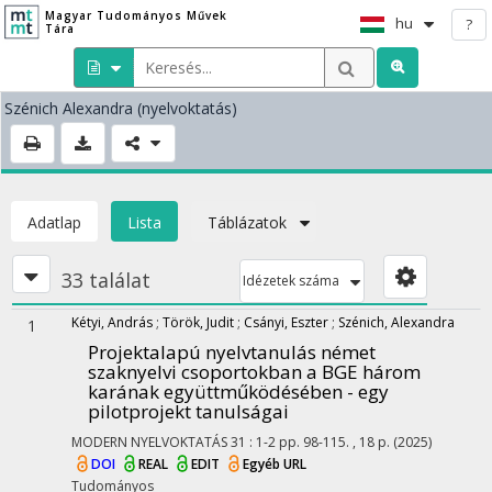
Magyar Tudományos Művek
hu
?
Tára
Szénich Alexandra
(nyelvoktatás)
Adatlap
Lista
Táblázatok
33 találat
Idézetek száma
Kétyi, András
;
Török, Judit
;
Csányi, Eszter
;
Szénich, Alexandra
1
Projektalapú nyelvtanulás német
szaknyelvi csoportokban a BGE három
karának együttműködésében - egy
pilotprojekt tanulságai
MODERN NYELVOKTATÁS
31
:
1-2
pp. 98-115. , 18 p.
(2025)
DOI
REAL
EDIT
Egyéb URL
Tudományos