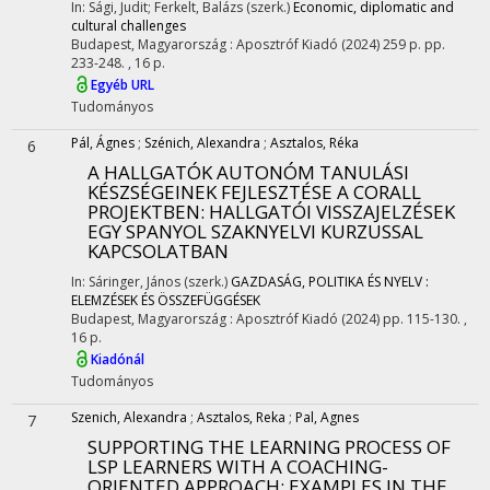
In: Sági, Judit; Ferkelt, Balázs (szerk.)
Economic, diplomatic and
cultural challenges
Budapest, Magyarország :
Aposztróf Kiadó
(2024)
259 p.
pp.
233-248. , 16 p.
Egyéb URL
Tudományos
Pál, Ágnes
;
Szénich, Alexandra
;
Asztalos, Réka
6
A HALLGATÓK AUTONÓM TANULÁSI
KÉSZSÉGEINEK FEJLESZTÉSE A CORALL
PROJEKTBEN
: HALLGATÓI VISSZAJELZÉSEK
EGY SPANYOL SZAKNYELVI KURZUSSAL
KAPCSOLATBAN
In: Sáringer, János (szerk.)
GAZDASÁG, POLITIKA ÉS NYELV :
ELEMZÉSEK ÉS ÖSSZEFÜGGÉSEK
Budapest, Magyarország :
Aposztróf Kiadó
(2024)
pp. 115-130. ,
16 p.
Kiadónál
Tudományos
Szenich, Alexandra
;
Asztalos, Reka
;
Pal, Agnes
7
SUPPORTING THE LEARNING PROCESS OF
LSP LEARNERS WITH A COACHING-
ORIENTED APPROACH
: EXAMPLES IN THE