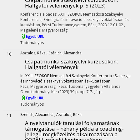
Hallgatói vélemények
p. 5
(2023)
Konferencia előadás
,
XXIII. SZOKOE Nemzetközi Szaknyelvi
Konferencia, Szinergia és innováció a szaknyelvoktatásban és -
kutatásban
,
Pécsi Tudományegyetem, Pécs, 2023.12.01-02.
,
Megjelenés: Magyarország,
Egyéb URL
Tudományos
Asztalos, Réka
;
Szénich, Alexandra
10
Csapatmunka szaknyelvi kurzusokon
:
Hallgatói vélemények
In:
XXIII. SZOKOE Nemzetközi Szaknyelvi Konferencia : Szinergia
és innováció a szaknyelvoktatásban és -kutatásban
Pécs, Magyarország :
Pécsi Tudományegyetem Általános
Orvostudományi Kar
(2023)
39 p.
pp. 7-7. , 1 p.
Egyéb URL
Tudományos
Szénich, Alexandra
;
Asztalos, Réka
11
A nyelvtanulók tanulási folyamatának
támogatása – néhány példa a coaching-
jellegű megközelítés alkalmazására a
CORALL projekt kontextusában