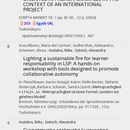
CONTEXT OF AN INTERNATIONAL
PROJECT
SCRIPTA MANENT
18
:
1
pp. 81-92. , 12 p.
(2024)
DOI
Egyéb URL
Tudományos
Nyelvtudományi Bizottság I.NYIO [1900-] NAT
Arau Ribeiro, María del Carmen
;
Sudhershan, Aleksandra
;
8
Schemien, Alexia
;
Asztalos, Réka
;
Szénich, Alexandra
Lighting a sustainable fire for learner
responsability in LSP
: A hands-on
workshop with tools designed to promote
collaborative autonomy
In: Fleischhauer, Karen; Koeppl, Katrin; Nölle-Becker, Stefanie;
Stolarczyk, Barbara; Schulzer, Sandra (szerk.)
Mehrsprachigkeit
≠ L1+L2+...Ln : Mehrsprachigkeit ist keine Formel, sondern ein
gelebtes Modell
Bochum, Németország :
Arbeitskreis der Sprachenzentren an
Hochschulen e.V. (AKS)
(2023)
584 p.
pp. 517-526. , 10 p.
Tudományos
Asztalos, Réka
;
Szénich, Alexandra
9
Csapatmunka szaknyelvi kurzusokon
: