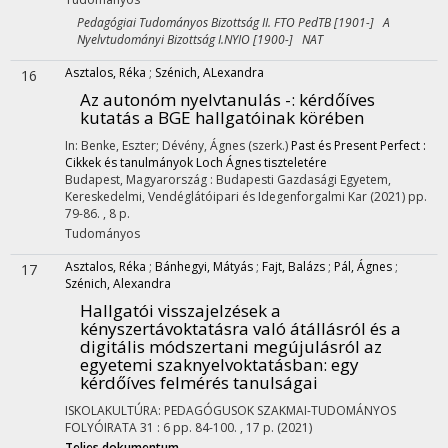
Pedagógiai Tudományos Bizottság II. FTO PedTB [1901-] A
Nyelvtudományi Bizottság I.NYIO [1900-] NAT
Asztalos, Réka
;
Szénich, ALexandra
16
Az autonóm nyelvtanulás -
: kérdőíves
kutatás a BGE hallgatóinak körében
In: Benke, Eszter; Dévény, Ágnes (szerk.)
Past és Present Perfect :
Cikkek és tanulmányok Loch Ágnes tiszteletére
Budapest, Magyarország :
Budapesti Gazdasági Egyetem,
Kereskedelmi, Vendéglátóipari és Idegenforgalmi Kar
(2021)
pp.
79-86. , 8 p.
Tudományos
Asztalos, Réka
;
Bánhegyi, Mátyás
;
Fajt, Balázs
;
Pál, Ágnes
;
17
Szénich, Alexandra
Hallgatói visszajelzések a
kényszertávoktatásra való átállásról és a
digitális módszertani megújulásról az
egyetemi szaknyelvoktatásban
: egy
kérdőíves felmérés tanulságai
ISKOLAKULTÚRA: PEDAGÓGUSOK SZAKMAI-TUDOMÁNYOS
FOLYÓIRATA
31
:
6
pp. 84-100. , 17 p.
(2021)
Teljes dokumentum