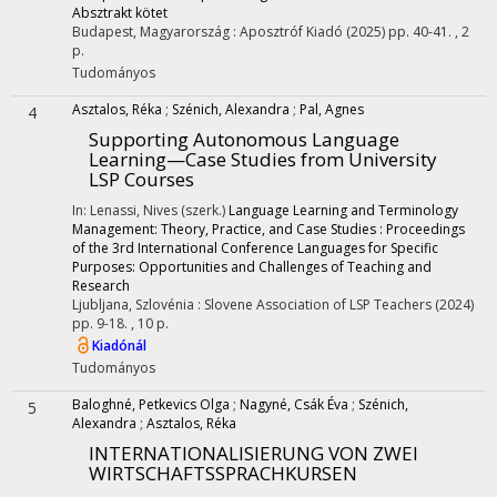
Absztrakt kötet
Budapest, Magyarország :
Aposztróf Kiadó
(2025)
pp. 40-41. , 2
p.
Tudományos
Asztalos, Réka
;
Szénich, Alexandra
;
Pal, Agnes
4
Supporting Autonomous Language
Learning—Case Studies from University
LSP Courses
In: Lenassi, Nives (szerk.)
Language Learning and Terminology
Management: Theory, Practice, and Case Studies : Proceedings
of the 3rd International Conference Languages for Specific
Purposes: Opportunities and Challenges of Teaching and
Research
Ljubljana, Szlovénia :
Slovene Association of LSP Teachers
(2024)
pp. 9-18. , 10 p.
Kiadónál
Tudományos
Baloghné, Petkevics Olga
;
Nagyné, Csák Éva
;
Szénich,
5
Alexandra
;
Asztalos, Réka
INTERNATIONALISIERUNG VON ZWEI
WIRTSCHAFTSSPRACHKURSEN