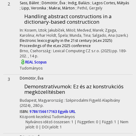
Sass, Bálint
;
Dömötör, Éva
;
Indig, Balázs
;
Lagos Cortes, Mátyás
2
;
Lipp, Veronika
;
Makrai, Márton
;
Pethő, Gergely
Handling abstract constructions in a
dictionary-based constructicon
In: Kosem, Iztok; Jakubíček, MiIoš; Medveď, Marek; Zgaga,
Karolina; Arhar Holdt, Špela; Munda, Tina; Salgado, Ana (szerk.)
Electronic lexicography in the 21st century (eLex 2025)
Proceedings of the eLex 2025 conference
Brno, Csehország :
Lexical Computing CZ s.r.o.
(2025)
pp. 189-
202. , 14 p.
REAL
Scopus
Tudományos
Dömötör, Éva
3
Demonstratívumok
: Ez és az konstrukciós
megközelítésben
Budapest, Magyarország :
Szépirodalmi Figyelő Alapítvány
(2024)
,
280 p.
ISBN:
9786156617163
Egyéb URL
Központi kezelésű
Tudományos
Nyilvános idéző összesen: 1
| Független: 0 | Függő: 1 | Nem
jelölt: 0 | DOI jelölt: 1