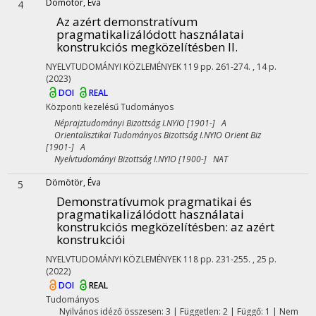
Dömötör, Éva
4
Az azért demonstratívum
pragmatikalizálódott használatai
konstrukciós megközelítésben II.
NYELVTUDOMÁNYI KÖZLEMÉNYEK
119
pp. 261-274. , 14 p.
(2023)
DOI
REAL
Központi kezelésű
Tudományos
Néprajztudományi Bizottság I.NYIO [1901-] A
Orientalisztikai Tudományos Bizottság I.NYIO Orient Biz
[1901-] A
Nyelvtudományi Bizottság I.NYIO [1900-] NAT
Dömötör, Éva
5
Demonstratívumok pragmatikai és
pragmatikalizálódott használatai
konstrukciós megközelítésben: az azért
konstrukciói
NYELVTUDOMÁNYI KÖZLEMÉNYEK
118
pp. 231-255. , 25 p.
(2022)
DOI
REAL
Tudományos
Nyilvános idéző összesen: 3
| Független: 2 | Függő: 1 | Nem