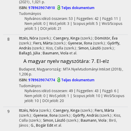
(2021)
,
1,021 p.
ISBN:
9789639074910
Teljes dokumentum
Tudományos
Nyilvános idéző összesen: 53
| Független: 42 | Függő: 11 |
Nem jelölt: 0 | WoS jelölt: 3 | Scopus jelölt: 5 | WoS/Scopus
jelölt: 5 | DOI jelölt: 21
Ittzés, Nóra
(szerk.)
;
Csengery, Kinga
(szerk.)
;
Dömötör, Éva
8
(szerk.)
;
Fiers, Márta
(szerk.)
;
Gyenese, Ilona
(szerk.)
;
Győrffy,
András
(szerk.)
;
Kiss, Csilla
(szerk.)
;
Simon, László
(szerk.)
;
Ballagó, Júlia
;
Baumann, Viola
et al.
A magyar nyelv nagyszótára
: 7. El-elz
Budapest, Magyarország :
MTA Nyelvtudományi Intézet
(2018)
,
1,206 p.
ISBN:
9789639074774
Teljes dokumentum
Tudományos
Nyilvános idéző összesen: 49
| Független: 43 | Függő: 6 |
Nem jelölt: 0 | WoS jelölt: 1 | Scopus jelölt: 10 | WoS/Scopus
jelölt: 10 | DOI jelölt: 20
Ittzés, Nóra
(szerk.)
;
Csengery, Kinga
(szerk.)
;
Fiers, Márta
9
(szerk.)
;
Gyenese, Ilona
(szerk.)
;
Győrffy, András
(szerk.)
;
Kiss,
Csilla
(szerk.)
;
Simon, László
(szerk.)
;
Baumann, Viola
;
Biró,
János
;
G., Bogár Edit
et al.