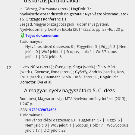
diskurzuspartikulákkal
In: Gécseg, Zsuzsanna (szerk.)
LingDok13 :
Nyelvészdoktoranduszok dolgozatai : Nyelvészdoktoranduszok
16. Országos Konferenciája
Szeged, Magyarország :
Szegedi Tudományegyetem,
Nyelvtudományi Doktori Iskola
(2014)
222 p.
pp. 27-46. , 20 p.
Teljes dokumentum
Tudományos
Nyilvános idéző összesen: 8
| Független: 5 | Függő: 3 | Nem
jelölt: 0 | WoS jelölt: 1 | Scopus jelölt: 1 | WoS/Scopus
jelölt: 1 | DOI jelölt: 6
Ittzés, Nóra
(szerk.)
;
Csengery, Kinga
(szerk.)
;
Fiers, Márta
12
(szerk.)
;
Gyenese, Ilona
(szerk.)
;
Győrffy, András
(szerk.)
;
Kiss,
Csilla
(szerk.)
;
Baumann, Viola
;
Biró, János
;
G., Bogár Edit
;
Dömötör, Éva
et al.
A magyar nyelv nagyszótára 5. C–dézs
Budapest, Magyarország :
MTA Nyelvtudományi Intézet
(2013)
,
1,247 p.
ISBN:
9789639074606
Tudományos
Nyilvános idéző összesen: 63
| Független: 57 | Függő: 6 |
Nem jelölt: 0 | WoS jelölt: 1 | Scopus jelölt: 17 | WoS/Scopus
jelölt: 17 | DOI jelölt: 23