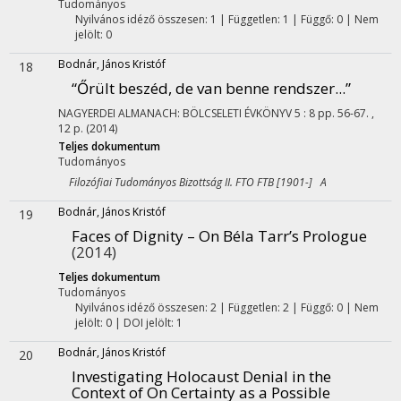
Tudományos
Nyilvános idéző összesen: 1
| Független: 1 | Függő: 0 | Nem
jelölt: 0
Bodnár, János Kristóf
18
“Őrült beszéd, de van benne rendszer...”
NAGYERDEI ALMANACH: BÖLCSELETI ÉVKÖNYV
5
:
8
pp. 56-67. ,
12 p.
(2014)
Teljes dokumentum
Tudományos
Filozófiai Tudományos Bizottság II. FTO FTB [1901-] A
Bodnár, János Kristóf
19
Faces of Dignity – On Béla Tarr’s Prologue
(2014)
Teljes dokumentum
Tudományos
Nyilvános idéző összesen: 2
| Független: 2 | Függő: 0 | Nem
jelölt: 0 | DOI jelölt: 1
Bodnár, János Kristóf
20
Investigating Holocaust Denial in the
Context of On Certainty as a Possible