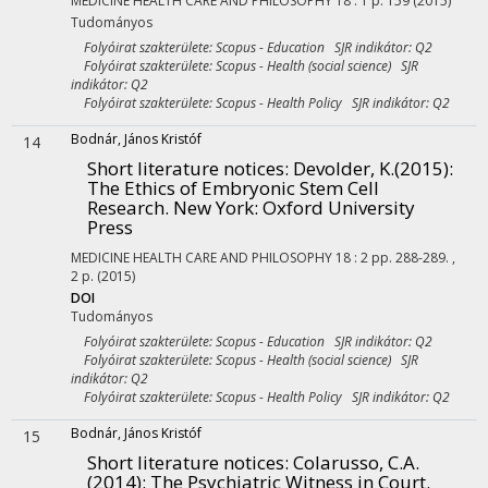
MEDICINE HEALTH CARE AND PHILOSOPHY
18
:
1
p. 159
(2015)
Tudományos
Folyóirat szakterülete: Scopus - Education SJR indikátor: Q2
Folyóirat szakterülete: Scopus - Health (social science) SJR
indikátor: Q2
Folyóirat szakterülete: Scopus - Health Policy SJR indikátor: Q2
Bodnár, János Kristóf
14
Short literature notices: Devolder, K.(2015):
The Ethics of Embryonic Stem Cell
Research. New York: Oxford University
Press
MEDICINE HEALTH CARE AND PHILOSOPHY
18
:
2
pp. 288-289. ,
2 p.
(2015)
DOI
Tudományos
Folyóirat szakterülete: Scopus - Education SJR indikátor: Q2
Folyóirat szakterülete: Scopus - Health (social science) SJR
indikátor: Q2
Folyóirat szakterülete: Scopus - Health Policy SJR indikátor: Q2
Bodnár, János Kristóf
15
Short literature notices: Colarusso, C.A.
(2014): The Psychiatric Witness in Court.