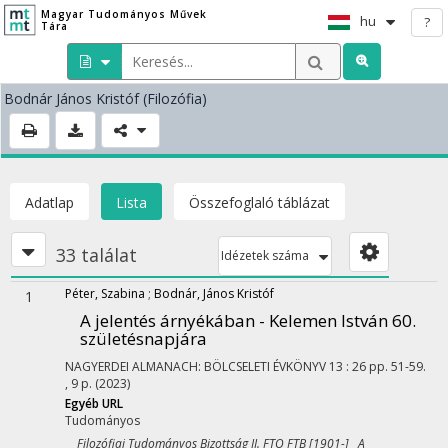
Magyar Tudományos Művek
hu
?
Tára
Bodnár János Kristóf
(Filozófia)
Adatlap
Lista
Összefoglaló táblázat
33 találat
Idézetek száma
Péter, Szabina
;
Bodnár, János Kristóf
1
A jelentés árnyékában - Kelemen István 60.
születésnapjára
NAGYERDEI ALMANACH: BÖLCSELETI ÉVKÖNYV
13
:
26
pp. 51-59.
, 9 p.
(2023)
Egyéb URL
Tudományos
Filozófiai Tudományos Bizottság II. FTO FTB [1901-] A