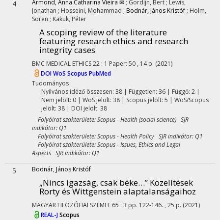
Armond, Anna Catharina Vieira ✉
;
Gordijn, Bert
;
Lewis,
4
Jonathan
;
Hosseini, Mohammad
;
Bodnár, János Kristóf
;
Holm,
Soren
;
Kakuk, Péter
A scoping review of the literature
featuring research ethics and research
integrity cases
BMC MEDICAL ETHICS
22
:
1
Paper: 50 , 14 p.
(2021)
DOI
WoS
Scopus
PubMed
Tudományos
Nyilvános idéző összesen: 38
| Független: 36 | Függő: 2 |
Nem jelölt: 0 | WoS jelölt: 38 | Scopus jelölt: 5 | WoS/Scopus
jelölt: 38 | DOI jelölt: 38
Folyóirat szakterülete: Scopus - Health (social science) SJR
indikátor: Q1
Folyóirat szakterülete: Scopus - Health Policy SJR indikátor: Q1
Folyóirat szakterülete: Scopus - Issues, Ethics and Legal
Aspects SJR indikátor: Q1
Bodnár, János Kristóf
5
„Nincs igazság, csak béke…” Közelítések
Rorty és Wittgenstein alaptalanságaihoz
MAGYAR FILOZÓFIAI SZEMLE
65
:
3
pp. 122-146. , 25 p.
(2021)
REAL-J
Scopus