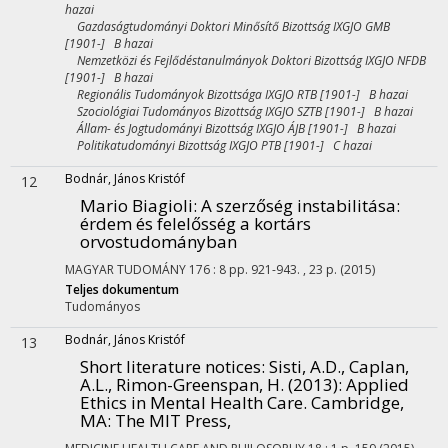
hazai
Gazdaságtudományi Doktori Minősítő Bizottság IXGJO GMB
[1901-] B hazai
Nemzetközi és Fejlődéstanulmányok Doktori Bizottság IXGJO NFDB
[1901-] B hazai
Regionális Tudományok Bizottsága IXGJO RTB [1901-] B hazai
Szociológiai Tudományos Bizottság IXGJO SZTB [1901-] B hazai
Állam- és Jogtudományi Bizottság IXGJO ÁJB [1901-] B hazai
Politikatudományi Bizottság IXGJO PTB [1901-] C hazai
Bodnár, János Kristóf
12
Mario Biagioli: A szerzőség instabilitása:
érdem és felelősség a kortárs
orvostudományban
MAGYAR TUDOMÁNY
176
:
8
pp. 921-943. , 23 p.
(2015)
Teljes dokumentum
Tudományos
Bodnár, János Kristóf
13
Short literature notices: Sisti, A.D., Caplan,
A.L., Rimon-Greenspan, H. (2013): Applied
Ethics in Mental Health Care. Cambridge,
MA: The MIT Press,