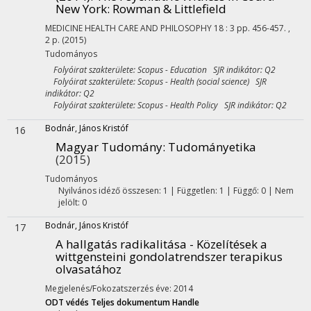
New York: Rowman & Littlefield
MEDICINE HEALTH CARE AND PHILOSOPHY
18
:
3
pp. 456-457. ,
2 p.
(2015)
Tudományos
Folyóirat szakterülete: Scopus - Education SJR indikátor: Q2
Folyóirat szakterülete: Scopus - Health (social science) SJR
indikátor: Q2
Folyóirat szakterülete: Scopus - Health Policy SJR indikátor: Q2
Bodnár, János Kristóf
16
Magyar Tudomány
: Tudományetika
(2015)
Tudományos
Nyilvános idéző összesen: 1
| Független: 1 | Függő: 0 | Nem
jelölt: 0
Bodnár, János Kristóf
17
A hallgatás radikalitása - Közelítések a
wittgensteini gondolatrendszer terapikus
olvasatához
Megjelenés/Fokozatszerzés éve: 2014
ODT védés
Teljes dokumentum
Handle