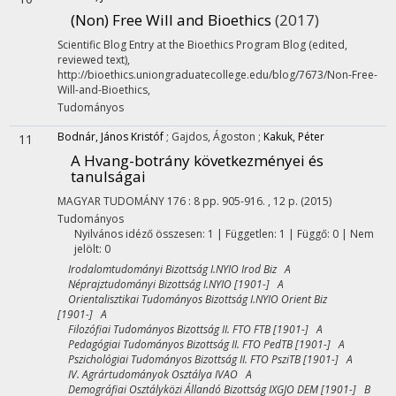
(Non) Free Will and Bioethics
(2017)
Scientific Blog Entry at the Bioethics Program Blog (edited,
reviewed text)
,
http://bioethics.uniongraduatecollege.edu/blog/7673/Non-Free-
Will-and-Bioethics
,
Tudományos
Bodnár, János Kristóf
;
Gajdos, Ágoston
;
Kakuk, Péter
11
A Hvang-botrány következményei és
tanulságai
MAGYAR TUDOMÁNY
176
:
8
pp. 905-916. , 12 p.
(2015)
Tudományos
Nyilvános idéző összesen: 1
| Független: 1 | Függő: 0 | Nem
jelölt: 0
Irodalomtudományi Bizottság I.NYIO Irod Biz A
Néprajztudományi Bizottság I.NYIO [1901-] A
Orientalisztikai Tudományos Bizottság I.NYIO Orient Biz
[1901-] A
Filozófiai Tudományos Bizottság II. FTO FTB [1901-] A
Pedagógiai Tudományos Bizottság II. FTO PedTB [1901-] A
Pszichológiai Tudományos Bizottság II. FTO PsziTB [1901-] A
IV. Agrártudományok Osztálya IVAO A
Demográfiai Osztályközi Állandó Bizottság IXGJO DEM [1901-] B