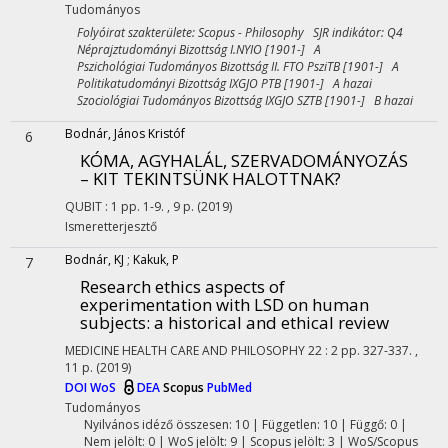
Tudományos
Folyóirat szakterülete: Scopus - Philosophy SJR indikátor: Q4
Néprajztudományi Bizottság I.NYIO [1901-] A
Pszichológiai Tudományos Bizottság II. FTO PsziTB [1901-] A
Politikatudományi Bizottság IXGJO PTB [1901-] A hazai
Szociológiai Tudományos Bizottság IXGJO SZTB [1901-] B hazai
Bodnár, János Kristóf
6
KÓMA, AGYHALÁL, SZERVADOMÁNYOZÁS
– KIT TEKINTSÜNK HALOTTNAK?
QUBIT
:
1
pp. 1-9. , 9 p.
(2019)
Ismeretterjesztő
Bodnár, KJ
;
Kakuk, P
7
Research ethics aspects of
experimentation with LSD on human
subjects
: a historical and ethical review
MEDICINE HEALTH CARE AND PHILOSOPHY
22
:
2
pp. 327-337. ,
11 p.
(2019)
DOI
WoS
DEA
Scopus
PubMed
Tudományos
Nyilvános idéző összesen: 10
| Független: 10 | Függő: 0 |
Nem jelölt: 0 | WoS jelölt: 9 | Scopus jelölt: 3 | WoS/Scopus