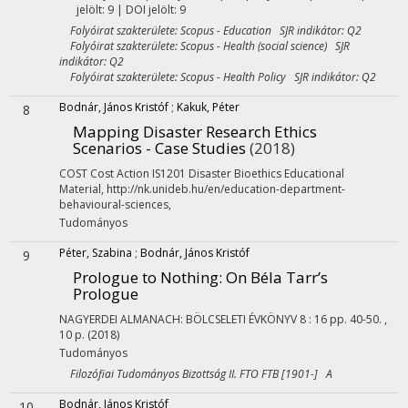
jelölt: 9 | DOI jelölt: 9
Folyóirat szakterülete: Scopus - Education SJR indikátor: Q2
Folyóirat szakterülete: Scopus - Health (social science) SJR
indikátor: Q2
Folyóirat szakterülete: Scopus - Health Policy SJR indikátor: Q2
Bodnár, János Kristóf
;
Kakuk, Péter
8
Mapping Disaster Research Ethics
Scenarios - Case Studies
(2018)
COST Cost Action IS1201 Disaster Bioethics Educational
Material
,
http://nk.unideb.hu/en/education-department-
behavioural-sciences
,
Tudományos
Péter, Szabina
;
Bodnár, János Kristóf
9
Prologue to Nothing
: On Béla Tarr’s
Prologue
NAGYERDEI ALMANACH: BÖLCSELETI ÉVKÖNYV
8
:
16
pp. 40-50. ,
10 p.
(2018)
Tudományos
Filozófiai Tudományos Bizottság II. FTO FTB [1901-] A
Bodnár, János Kristóf
10