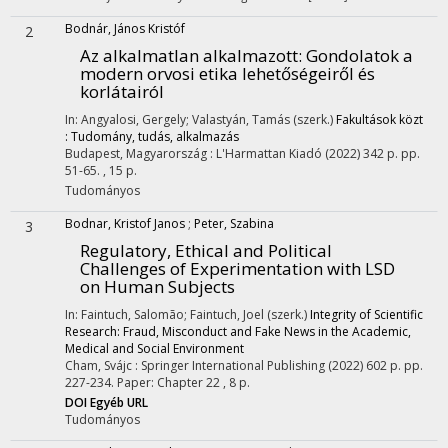
Bodnár, János Kristóf
2
Az alkalmatlan alkalmazott
: Gondolatok a
modern orvosi etika lehetőségeiről és
korlátairól
In: Angyalosi, Gergely; Valastyán, Tamás (szerk.)
Fakultások közt
: Tudomány, tudás, alkalmazás
Budapest, Magyarország :
L'Harmattan Kiadó
(2022)
342 p.
pp.
51-65. , 15 p.
Tudományos
Bodnar, Kristof Janos
;
Peter, Szabina
3
Regulatory, Ethical and Political
Challenges of Experimentation with LSD
on Human Subjects
In: Faintuch, Salomão; Faintuch, Joel (szerk.)
Integrity of Scientific
Research: Fraud, Misconduct and Fake News in the Academic,
Medical and Social Environment
Cham, Svájc :
Springer International Publishing
(2022)
602 p.
pp.
227-234. Paper: Chapter 22 , 8 p.
DOI
Egyéb URL
Tudományos