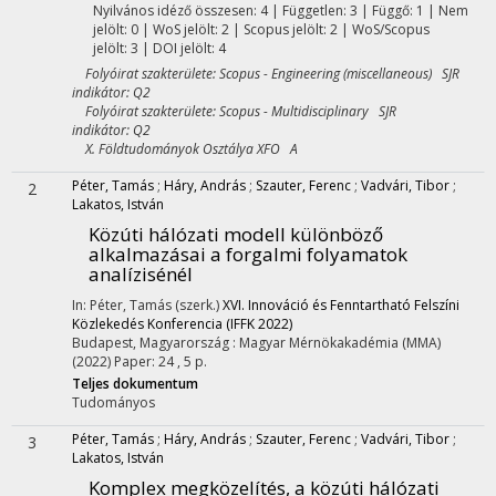
Nyilvános idéző összesen: 4
| Független: 3 | Függő: 1 | Nem
jelölt: 0 | WoS jelölt: 2 | Scopus jelölt: 2 | WoS/Scopus
jelölt: 3 | DOI jelölt: 4
Folyóirat szakterülete: Scopus - Engineering (miscellaneous) SJR
indikátor: Q2
Folyóirat szakterülete: Scopus - Multidisciplinary SJR
indikátor: Q2
X. Földtudományok Osztálya XFO A
Péter, Tamás
;
Háry, András
;
Szauter, Ferenc
;
Vadvári, Tibor
;
2
Lakatos, István
Közúti hálózati modell különböző
alkalmazásai a forgalmi folyamatok
analízisénél
In: Péter, Tamás (szerk.)
XVI. Innováció és Fenntartható Felszíni
Közlekedés Konferencia (IFFK 2022)
Budapest, Magyarország :
Magyar Mérnökakadémia (MMA)
(2022)
Paper: 24 , 5 p.
Teljes dokumentum
Tudományos
Péter, Tamás
;
Háry, András
;
Szauter, Ferenc
;
Vadvári, Tibor
;
3
Lakatos, István
Komplex megközelítés, a közúti hálózati