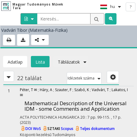
Magyar Tudományos Művek
hu
?
Tára
Vadvári Tibor
(Matematika-Fizika)
Adatlap
Lista
Táblázatok
22 találat
Idézetek száma
Péter, T ✉
;
Háry, A
;
Szauter, F
;
Szabó, K
;
Vadvári, T
;
Lakatos, I
1
✉
Mathematical Description of the Universal
IDM - some Comments and Application
ACTA POLYTECHNICA HUNGARICA
20
:
7
pp. 99-115. , 17 p.
(2023)
DOI
WoS
SZTAKI
Scopus
Teljes dokumentum
Központi kezelésű
Tudományos