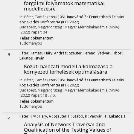
forgalmi folyamatok matematikai
modellezésre
In: Péter, Tamás (szerk.)
XVI. Innováció és Fenntartható Felszíni
Közlekedés Konferencia (IFFK 2022)
Budapest, Magyarország :
Magyar Mérnökakadémia (MMA)
(2022)
Paper: 04
Teljes dokumentum
Tudományos
Péter, Tamás
;
Háry, András
;
Szauter, Ferenc
;
Vadvári, Tibor
;
4
Lakatos, István
Közúti hálózati modell alkalmazása a
környezeti terhelések optimálására
In: Péter, Tamás (szerk.)
XVI. Innováció és Fenntartható Felszíni
Közlekedés Konferencia (IFFK 2022)
Budapest, Magyarország :
Magyar Mérnökakadémia (MMA)
(2022)
Paper: 18 , 7 p.
Teljes dokumentum
Tudományos
Péter, T ✉
;
Háry, A
;
Szauter, F
;
Szabó, K
;
Vadvári, T
;
Lakatos, I
5
Analysis of Network Traversal and
Qualification of the Testing Values of