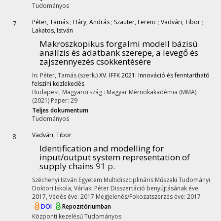
Tudományos
Péter, Tamás
;
Háry, András
;
Szauter, Ferenc
;
Vadvári, Tibor
;
7
Lakatos, István
Makroszkopikus forgalmi modell bázisú
analízis és adatbank szerepe, a levegő és
zajszennyezés csökkentésére
In: Péter, Tamás (szerk.)
XV. IFFK 2021: Innováció és fenntartható
felszíni közlekedés
Budapest, Magyarország :
Magyar Mérnökakadémia (MMA)
(2021)
Paper: 29
Teljes dokumentum
Tudományos
Vadvári, Tibor
8
Identification and modelling for
input/output system representation of
supply chains
91 p.
Széchenyi István Egyetem Multidiszciplináris Műszaki Tudományi
Doktori Iskola,
Várlaki Péter
Disszertáció benyújtásának éve:
2017,
Védés éve: 2017
Megjelenés/Fokozatszerzés éve: 2017
DOI
Repozitóriumban
Központi kezelésű
Tudományos