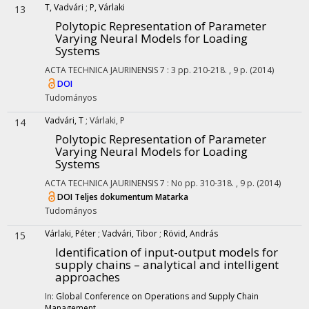
T, Vadvári
;
P, Várlaki
13
Polytopic Representation of Parameter
Varying Neural Models for Loading
Systems
ACTA TECHNICA JAURINENSIS
7
:
3
pp. 210-218. , 9 p.
(2014)
DOI
Tudományos
Vadvári, T
;
Várlaki, P
14
Polytopic Representation of Parameter
Varying Neural Models for Loading
Systems
ACTA TECHNICA JAURINENSIS
7
:
No
pp. 310-318. , 9 p.
(2014)
DOI
Teljes dokumentum
Matarka
Tudományos
Várlaki, Péter
;
Vadvári, Tibor
;
Rövid, András
15
Identification of input-output models for
supply chains – analytical and intelligent
approaches
In:
Global Conference on Operations and Supply Chain
Management