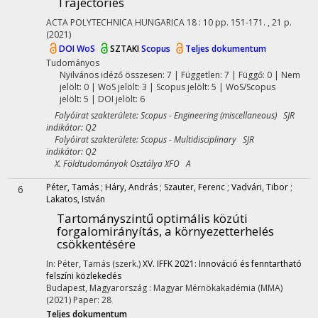
Trajectories
ACTA POLYTECHNICA HUNGARICA
18
:
10
pp. 151-171. , 21 p.
(2021)
DOI
WoS
SZTAKI
Scopus
Teljes dokumentum
Tudományos
Nyilvános idéző összesen: 7
| Független: 7 | Függő: 0 | Nem
jelölt: 0 | WoS jelölt: 3 | Scopus jelölt: 5 | WoS/Scopus
jelölt: 5 | DOI jelölt: 6
Folyóirat szakterülete: Scopus - Engineering (miscellaneous) SJR
indikátor: Q2
Folyóirat szakterülete: Scopus - Multidisciplinary SJR
indikátor: Q2
X. Földtudományok Osztálya XFO A
Péter, Tamás
;
Háry, András
;
Szauter, Ferenc
;
Vadvári, Tibor
;
6
Lakatos, István
Tartományszintű optimális közúti
forgalomirányítás, a környezetterhelés
csökkentésére
In: Péter, Tamás (szerk.)
XV. IFFK 2021: Innováció és fenntartható
felszíni közlekedés
Budapest, Magyarország :
Magyar Mérnökakadémia (MMA)
(2021)
Paper: 28
Teljes dokumentum