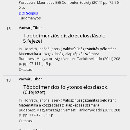
Port Louis, Mauritius :
IEEE Computer Society
(2011)
pp. 72-76. ,
5 p.
DOI
Scopus
Tudományos
Vadvári, Tibor
18
Többdimenziós diszkrét eloszlások
:
5.fejezet
In: Horváth, Jenőné (szerk.)
Valószínűségszámítás példatár :
Matematika a közgazdasági alapképzés számára
Budapest, Magyarország :
Nemzeti Tankönyvkiadó
(2011)
208
p.
pp. 97-111. , 15 p.
Oktatási
Vadvári, Tibor
19
Többdimenziós folytonos eloszlások.
(6.fejezet)
In: Horváth, Jenőné (szerk.)
Valószínűségszámítás példatár :
Matematika a közgazdasági alapképzés számára
Budapest, Magyarország :
Nemzeti Tankönyvkiadó
(2011)
208
p.
pp. 112-123. , 12 p.
Oktatási