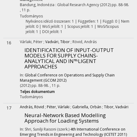
Bandung, Indonézia :
Global Research Agency
(2012)
pp. 88-98.
, 11 p.
Tudományos
Nyilvános idéző összesen: 1
| Független: 1 | Függő: 0 | Nem
jelölt: 0 | WoS jelölt: 1 | Scopus jelölt: 1 | WoS/Scopus
jelölt: 1 | DOI jelölt: 1
Várlaki, Péter
;
Vadvári, Tibor
;
Rövid, András
16
IDENTIFICATION OF INPUT-OUTPUT
MODELS FOR SUPPLY CHAINS-
ANALYTICAL AND IN℡LIGENT
APPROACHES
In:
Global Conference on Operations and Supply Chain
Management (GCOM 2012)
(2012)
pp. 88-98. , 11 p.
Teljes dokumentum
Tudományos
András, Rövid
;
Péter, Várlaki
;
Gabriella, Orbán
;
Tibor, Vadvári
17
Neural-Network Based Modelling
Approach for Loading Systems
In: Shri, Sunilji Raisoni (szerk.)
4th International Conference on
Emerging Trends in Engineering and Technology (ICETET 2011)