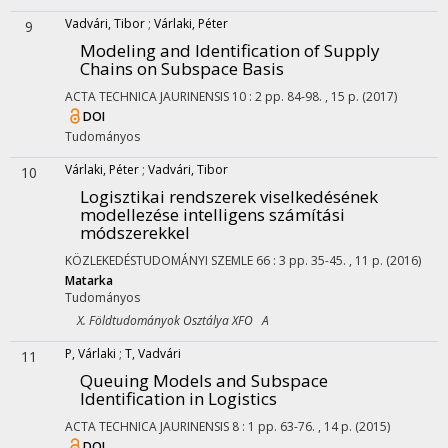
Vadvári, Tibor
;
Várlaki, Péter
9
Modeling and Identification of Supply
Chains on Subspace Basis
ACTA TECHNICA JAURINENSIS
10
:
2
pp. 84-98. , 15 p.
(2017)
DOI
Tudományos
Várlaki, Péter
;
Vadvári, Tibor
10
Logisztikai rendszerek viselkedésének
modellezése intelligens számítási
módszerekkel
KÖZLEKEDÉSTUDOMÁNYI SZEMLE
66
:
3
pp. 35-45. , 11 p.
(2016)
Matarka
Tudományos
X. Földtudományok Osztálya XFO A
P, Várlaki
;
T, Vadvári
11
Queuing Models and Subspace
Identification in Logistics
ACTA TECHNICA JAURINENSIS
8
:
1
pp. 63-76. , 14 p.
(2015)
DOI