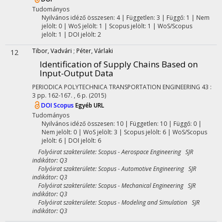
Tudományos
Nyilvános idéző összesen: 4
| Független: 3 | Függő: 1 | Nem
jelölt: 0 | WoS jelölt: 1 | Scopus jelölt: 1 | WoS/Scopus
jelölt: 1 | DOI jelölt: 2
Tibor, Vadvári
;
Péter, Várlaki
12
Identification of Supply Chains Based on
Input-Output Data
PERIODICA POLYTECHNICA TRANSPORTATION ENGINEERING
43
:
3
pp. 162-167. , 6 p.
(2015)
DOI
Scopus
Egyéb URL
Tudományos
Nyilvános idéző összesen: 10
| Független: 10 | Függő: 0 |
Nem jelölt: 0 | WoS jelölt: 3 | Scopus jelölt: 6 | WoS/Scopus
jelölt: 6 | DOI jelölt: 6
Folyóirat szakterülete: Scopus - Aerospace Engineering SJR
indikátor: Q3
Folyóirat szakterülete: Scopus - Automotive Engineering SJR
indikátor: Q3
Folyóirat szakterülete: Scopus - Mechanical Engineering SJR
indikátor: Q3
Folyóirat szakterülete: Scopus - Modeling and Simulation SJR
indikátor: Q3