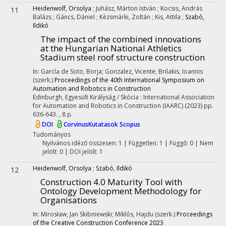
Heidenwolf, Orsolya
;
Juhász, Márton István
;
Kocsis, András
11
Balázs
;
Gáncs, Dániel
;
Kézsmárki, Zoltán
;
Kis, Attila
;
Szabó,
Ildikó
The impact of the combined innovations
at the Hungarian National Athletics
Stadium steel roof structure construction
In: García de Soto, Borja; Gonzalez, Vicente; Brilakis, Ioannis
(szerk.)
Proceedings of the 40th International Symposium on
Automation and Robotics in Construction
Edinburgh, Egyesült Királyság / Skócia :
International Association
for Automation and Robotics in Construction (IAARC)
(2023)
pp.
636-643. , 8 p.
DOI
CorvinusKutatasok
Scopus
Tudományos
Nyilvános idéző összesen: 1
| Független: 1 | Függő: 0 | Nem
jelölt: 0 | DOI jelölt: 1
Heidenwolf, Orsolya
;
Szabó, Ildikó
12
Construction 4.0 Maturity Tool with
Ontology Development Methodology for
Organisations
In: Mirosław, Jan Skibniewski; Miklós, Hajdu (szerk.)
Proceedings
of the Creative Construction Conference 2023