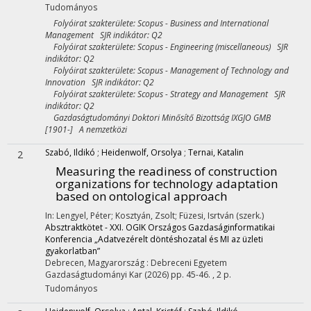
Tudományos
Folyóirat szakterülete: Scopus - Business and International
Management SJR indikátor: Q2
Folyóirat szakterülete: Scopus - Engineering (miscellaneous) SJR
indikátor: Q2
Folyóirat szakterülete: Scopus - Management of Technology and
Innovation SJR indikátor: Q2
Folyóirat szakterülete: Scopus - Strategy and Management SJR
indikátor: Q2
Gazdaságtudományi Doktori Minősítő Bizottság IXGJO GMB
[1901-] A nemzetközi
Szabó, Ildikó
;
Heidenwolf, Orsolya
;
Ternai, Katalin
2
Measuring the readiness of construction
organizations for technology adaptation
based on ontological approach
In: Lengyel, Péter; Kosztyán, Zsolt; Füzesi, Isrtván (szerk.)
Absztraktkötet - XXI. OGIK Országos Gazdaságinformatikai
Konferencia „Adatvezérelt döntéshozatal és MI az üzleti
gyakorlatban”
Debrecen, Magyarország :
Debreceni Egyetem
Gazdaságtudományi Kar
(2026)
pp. 45-46. , 2 p.
Tudományos