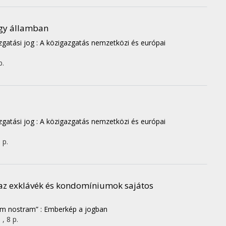
egy államban
gatási jog : A közigazgatás nemzetközi és európai
p.
gatási jog : A közigazgatás nemzetközi és európai
 p.
 az exklávék és kondomíniumok sajátos
nem nostram” : Emberkép a jogban
, 8 p.