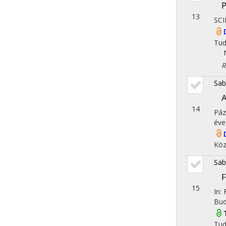
P
13
SCI
Tu
Reg
Sab
A
14
Páz
éve
Köz
Sab
F
15
In:
Bud
Tu