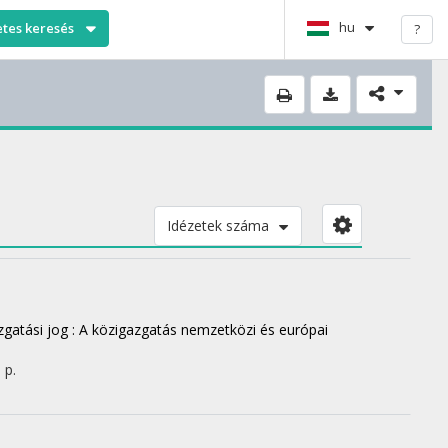
hu
etes keresés
?
Idézetek száma
gatási jog : A közigazgatás nemzetközi és európai
 p.