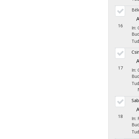
Bék
A
16
In:
Bud
Tu
Csi
A
17
In:
Bud
Tu
Sab
A
18
In: 
Bud
Tu