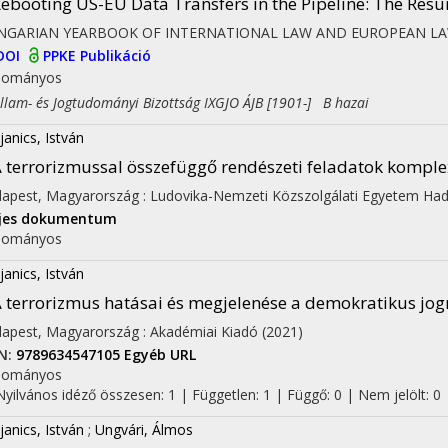
ebooting US-EU Data Transfers in the Pipeline
: The Resu
NGARIAN YEARBOOK OF INTERNATIONAL LAW AND EUROPEAN L
DOI
PPKE Publikáció
dományos
am- és Jogtudományi Bizottság IXGJO ÁJB [1901-] B hazai
on
janics, István
 terrorizmussal összefüggő rendészeti feladatok komple
apest, Magyarország :
Ludovika-Nemzeti Közszolgálati Egyetem Had
ljes dokumentum
dományos
janics, István
 terrorizmus hatásai és megjelenése a demokratikus jo
apest, Magyarország :
Akadémiai Kiadó
(2021)
N:
9789634547105
Egyéb URL
dományos
Nyilvános idéző összesen: 1
| Független: 1 | Függő: 0 | Nem jelölt: 0
janics, István
;
Ungvári, Álmos