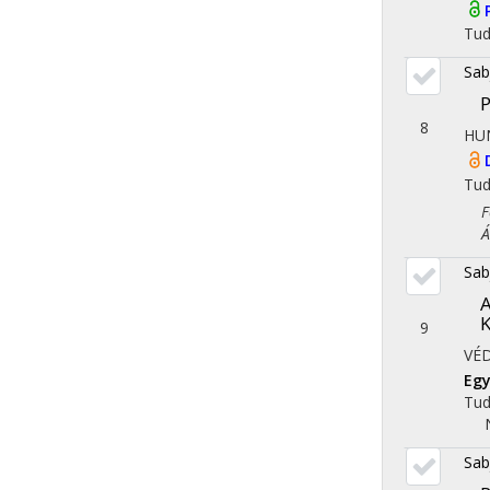
Tu
Sab
P
8
HU
Tu
Fol
Áll
Sab
9
VÉ
Egy
Tu
Sab