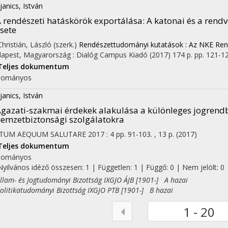
janics, István
 rendészeti hatáskörök exportálása
: A katonai és a rend
sete
Christián, László (szerk.)
Rendészettudományi kutatások : Az NKE Ren
apest, Magyarország :
Dialóg Campus Kiadó
(2017)
174 p.
pp. 121-128
Teljes dokumentum
dományos
janics, István
gazati-szakmai érdekek alakulása a különleges jogrend
emzetbiztonsági szolgálatokra
STUM AEQUUM SALUTARE
2017
:
4
pp. 91-103. , 13 p.
(2017)
Teljes dokumentum
dományos
Nyilvános idéző összesen: 1
| Független: 1 | Függő: 0 | Nem jelölt: 0
am- és Jogtudományi Bizottság IXGJO ÁJB [1901-] A hazai
itikatudományi Bizottság IXGJO PTB [1901-] B hazai
1 - 20