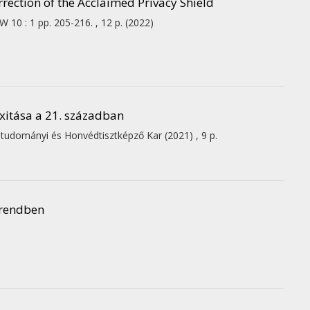
rrection of the Acclaimed Privacy Shield
AW
10
:
1
pp. 205-216. , 12 p.
(2022)
xitása a 21. században
tudományi és Honvédtisztképző Kar
(2021)
,
9 p.
grendben