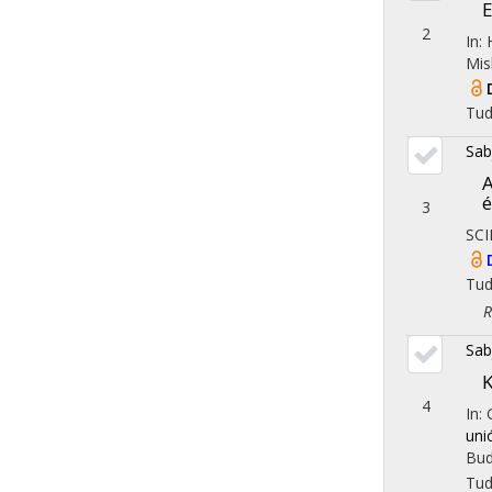
E
2
In:
Mis
Tu
Sab
A
é
3
SCI
Tu
Reg
Sab
K
4
In:
uni
Bud
Tu