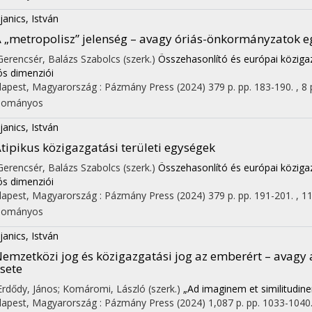
janics, István
 „metropolisz” jelenség – avagy óriás-önkormányzatok 
 Gerencsér, Balázs Szabolcs (szerk.)
Összehasonlító és európai közigaz
ós dimenziói
apest, Magyarország :
Pázmány Press
(2024)
379 p.
pp. 183-190. , 8 
dományos
janics, István
tipikus közigazgatási területi egységek
 Gerencsér, Balázs Szabolcs (szerk.)
Összehasonlító és európai közigaz
ós dimenziói
apest, Magyarország :
Pázmány Press
(2024)
379 p.
pp. 191-201. , 11
dományos
janics, István
emzetközi jog és közigazgatási jog az emberért – avagy
sete
 Erdődy, János; Komáromi, László (szerk.)
„Ad imaginem et similitudi
apest, Magyarország :
Pázmány Press
(2024)
1,087 p.
pp. 1033-1040. 