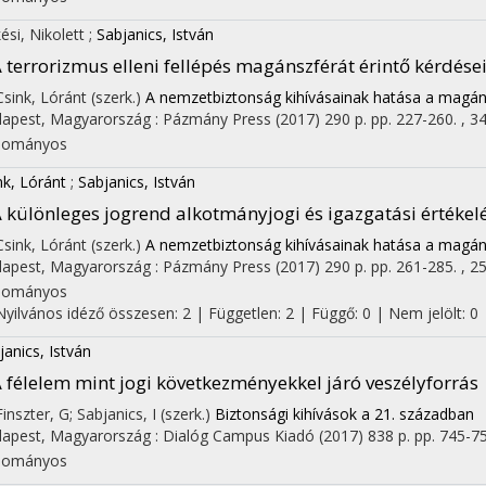
ési, Nikolett
;
Sabjanics, István
 terrorizmus elleni fellépés magánszférát érintő kérdése
 Csink, Lóránt (szerk.)
A nemzetbiztonság kihívásainak hatása a magán
apest, Magyarország :
Pázmány Press
(2017)
290 p.
pp. 227-260. , 34
dományos
nk, Lóránt
;
Sabjanics, István
 különleges jogrend alkotmányjogi és igazgatási értékel
 Csink, Lóránt (szerk.)
A nemzetbiztonság kihívásainak hatása a magán
apest, Magyarország :
Pázmány Press
(2017)
290 p.
pp. 261-285. , 25
dományos
Nyilvános idéző összesen: 2
| Független: 2 | Függő: 0 | Nem jelölt: 0
janics, István
 félelem mint jogi következményekkel járó veszélyforrás
Finszter, G; Sabjanics, I (szerk.)
Biztonsági kihívások a 21. században
apest, Magyarország :
Dialóg Campus Kiadó
(2017)
838 p.
pp. 745-753
dományos