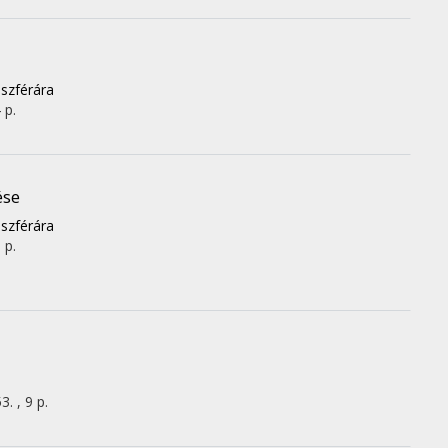
i
szférára
 p.
ése
szférára
 p.
. , 9 p.