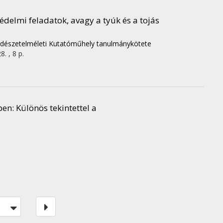
védelmi feladatok, avagy a tyúk és a tojás
dészetelméleti Kutatóműhely tanulmánykötete
. , 8 p.
ben
: Különös tekintettel a