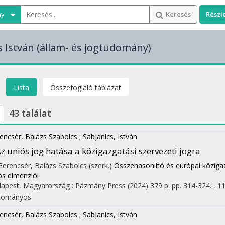
ny
Keresés
Részl
s István
(állam- és jogtudomány)
Lista
Összefoglaló táblázat
43 találat
encsér, Balázs Szabolcs
;
Sabjanics, István
z uniós jog hatása a közigazgatási szervezeti jogra
 Gerencsér, Balázs Szabolcs (szerk.)
Összehasonlító és európai közigaz
ós dimenziói
apest, Magyarország :
Pázmány Press
(2024)
379 p.
pp. 314-324. , 11
dományos
encsér, Balázs Szabolcs
;
Sabjanics, István