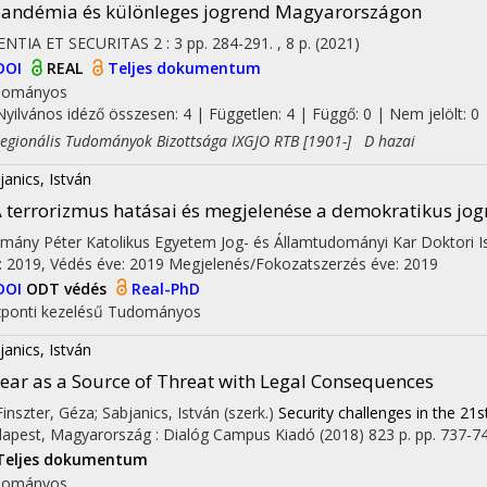
andémia és különleges jogrend Magyarországon
ENTIA ET SECURITAS
2
:
3
pp. 284-291. , 8 p.
(2021)
DOI
REAL
Teljes dokumentum
dományos
Nyilvános idéző összesen: 4
| Független: 4 | Függő: 0 | Nem jelölt: 0 |
ionális Tudományok Bizottsága IXGJO RTB [1901-] D hazai
janics, István
 terrorizmus hatásai és megjelenése a demokratikus jo
mány Péter Katolikus Egyetem Jog- és Államtudományi Kar Doktori Is
: 2019,
Védés éve: 2019
Megjelenés/Fokozatszerzés éve: 2019
DOI
ODT védés
Real-PhD
ponti kezelésű
Tudományos
janics, István
ear as a Source of Threat with Legal Consequences
 Finszter, Géza; Sabjanics, István (szerk.)
Security challenges in the 21s
apest, Magyarország :
Dialóg Campus Kiadó
(2018)
823 p.
pp. 737-745
Teljes dokumentum
dományos