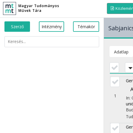
Magyar Tudományos
Közlemé
Művek Tára
Szerző
Intézmény
Témakör
Sabjanic
Adatlap
Ger
A
1
In:
uni
Bud
Tu
Ger