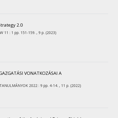
Strategy 2.0
AW
11
:
1
pp. 151-159. , 9 p.
(2023)
GAZGATÁSI VONATKOZÁSAI A
LYTANULMÁNYOK
2022
:
9
pp. 4-14. , 11 p.
(2022)