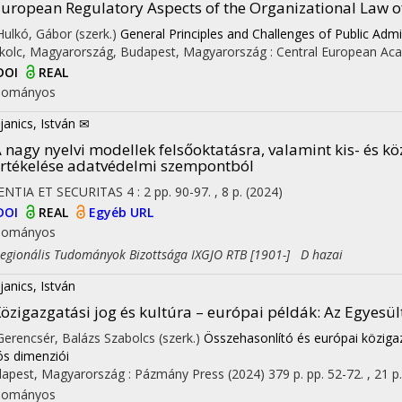
uropean Regulatory Aspects of the Organizational Law o
 Hulkó, Gábor (szerk.)
General Principles and Challenges of Public Admi
kolc, Magyarország,
Budapest, Magyarország :
Central European Aca
DOI
REAL
dományos
janics, István ✉
 nagy nyelvi modellek felsőoktatásra, valamint kis- és 
rtékelése adatvédelmi szempontból
ENTIA ET SECURITAS
4
:
2
pp. 90-97. , 8 p.
(2024)
DOI
REAL
Egyéb URL
dományos
ionális Tudományok Bizottsága IXGJO RTB [1901-] D hazai
janics, István
özigazgatási jog és kultúra – európai példák
: Az Egyesül
 Gerencsér, Balázs Szabolcs (szerk.)
Összehasonlító és európai közigaz
ós dimenziói
apest, Magyarország :
Pázmány Press
(2024)
379 p.
pp. 52-72. , 21 p.
dományos