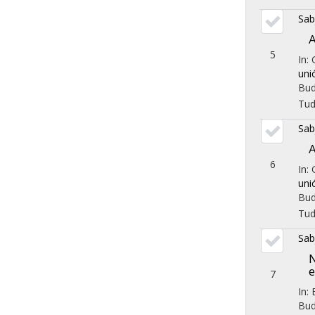
Sab
A
5
In:
uni
Bud
Tu
Sab
A
6
In:
uni
Bud
Tu
Sab
N
e
7
In:
Bud