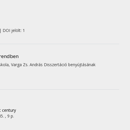
 DOI jelölt: 1
grendben
kola,
Varga Zs. András
Disszertáció benyújtásának
t century
. , 9 p.