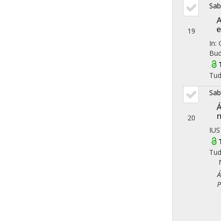
Sab
A
e
19
In: 
Bud
Tu
Sab
Á
n
20
IU
Tu
Áll
Pol