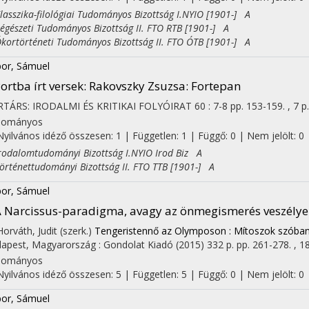
sszika-filológiai Tudományos Bizottság I.NYIO [1901-] A
észeti Tudományos Bizottság II. FTO RTB [1901-] A
rtörténeti Tudományos Bizottság II. FTO ÓTB [1901-] A
or, Sámuel
ortba írt versek
: Rakovszky Zsuzsa: Fortepan
TÁRS: IRODALMI ÉS KRITIKAI FOLYÓIRAT
60
:
7-8
pp. 153-159. , 7 p
dományos
Nyilvános idéző összesen: 1
| Független: 1 | Függő: 0 | Nem jelölt: 0
dalomtudományi Bizottság I.NYIO Irod Biz A
ténettudományi Bizottság II. FTO TTB [1901-] A
or, Sámuel
 Narcissus-paradigma, avagy az önmegismerés veszélyei. 
Horváth, Judit (szerk.)
Tengeristennő az Olymposon : Mítoszok szóba
apest, Magyarország :
Gondolat Kiadó
(2015)
332 p.
pp. 261-278. , 18
dományos
Nyilvános idéző összesen: 5
| Független: 5 | Függő: 0 | Nem jelölt: 0
or, Sámuel