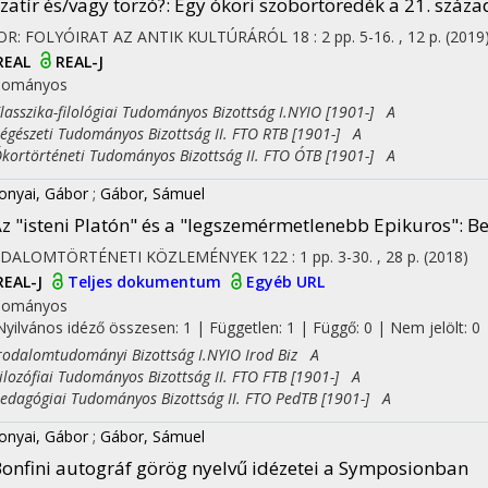
zatír és/vagy torzó?
: Egy ókori szobortöredék a 21. száz
OR: FOLYÓIRAT AZ ANTIK KULTÚRÁRÓL
18
:
2
pp. 5-16. , 12 p.
(2019
REAL
REAL-J
dományos
sszika-filológiai Tudományos Bizottság I.NYIO [1901-] A
észeti Tudományos Bizottság II. FTO RTB [1901-] A
rtörténeti Tudományos Bizottság II. FTO ÓTB [1901-] A
onyai, Gábor
;
Gábor, Sámuel
z "isteni Platón" és a "legszemérmetlenebb Epikuros"
: B
ODALOMTÖRTÉNETI KÖZLEMÉNYEK
122
:
1
pp. 3-30. , 28 p.
(2018)
REAL-J
Teljes dokumentum
Egyéb URL
dományos
Nyilvános idéző összesen: 1
| Független: 1 | Függő: 0 | Nem jelölt: 0
dalomtudományi Bizottság I.NYIO Irod Biz A
ozófiai Tudományos Bizottság II. FTO FTB [1901-] A
agógiai Tudományos Bizottság II. FTO PedTB [1901-] A
onyai, Gábor
;
Gábor, Sámuel
onfini autográf görög nyelvű idézetei a Symposionban