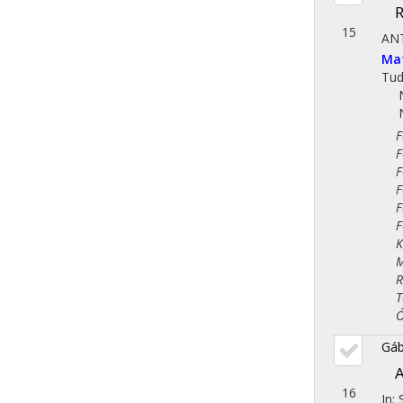
R
15
AN
Ma
Tu
Fol
Fol
Fol
Fol
Fol
Fol
Kla
Műv
Rég
Tör
Óko
Gáb
A
16
In: