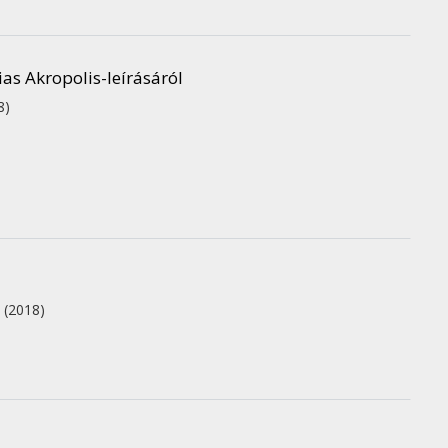
ias Akropolis-leírásáról
8)
.
(2018)