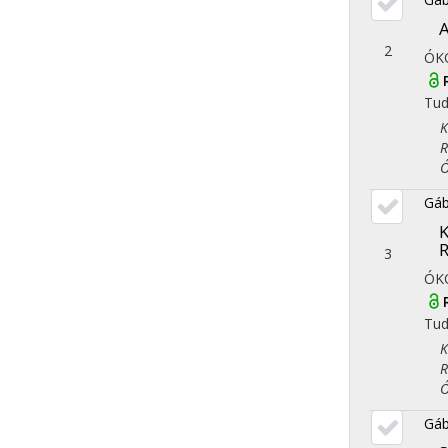
A
2
ÓK
Tu
Kla
Rég
Óko
Gáb
K
R
3
ÓK
Tu
Kla
Rég
Óko
Gáb