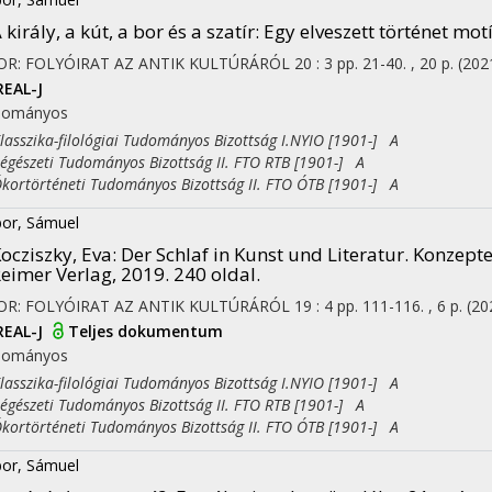
 király, a kút, a bor és a szatír
: Egy elveszett történet 
OR: FOLYÓIRAT AZ ANTIK KULTÚRÁRÓL
20
:
3
pp. 21-40. , 20 p.
(202
REAL-J
dományos
sszika-filológiai Tudományos Bizottság I.NYIO [1901-] A
észeti Tudományos Bizottság II. FTO RTB [1901-] A
rtörténeti Tudományos Bizottság II. FTO ÓTB [1901-] A
or, Sámuel
ocziszky, Eva: Der Schlaf in Kunst und Literatur. Konzep
eimer Verlag, 2019. 240 oldal.
OR: FOLYÓIRAT AZ ANTIK KULTÚRÁRÓL
19
:
4
pp. 111-116. , 6 p.
(20
REAL-J
Teljes dokumentum
dományos
sszika-filológiai Tudományos Bizottság I.NYIO [1901-] A
észeti Tudományos Bizottság II. FTO RTB [1901-] A
rtörténeti Tudományos Bizottság II. FTO ÓTB [1901-] A
or, Sámuel