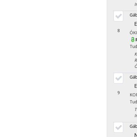
Iro
Gáb
E
8
ÓK
Tu
Kla
Rég
Óko
Gáb
E
9
KOR
Tu
Tör
Iro
Gáb
N