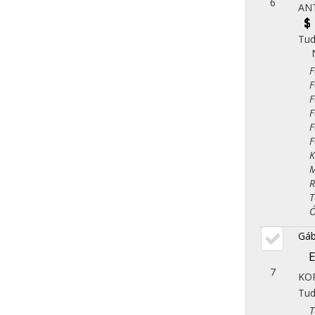
6
AN
Tu
Fol
Fol
Fol
Fol
Fol
Fol
Kla
Műv
Rég
Tör
Óko
Gáb
E
7
KOR
Tu
Tör