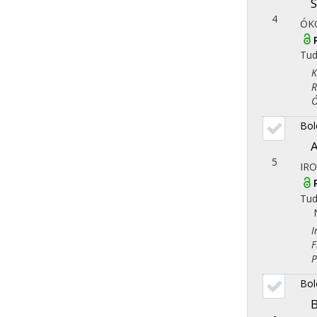
S
4
ÓK
Tu
Kla
Rég
Óko
Bol
A
5
IR
Tu
Iro
Fil
Ped
Bol
B