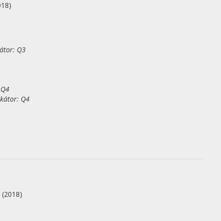
018)
kátor: Q3
 Q4
ikátor: Q4
.
(2018)