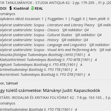
TIK TANULMÁNYOK - STUDIA ANTIQUA
62
:
2
pp. 179-209. , 31 p.
(2
DOI
Kiadónál
REAL
dományos
Nyilvános idéző összesen: 1
| Független: 1 | Függő: 0 | Nem jelölt: 0
yóirat szakterülete: Scopus - Literature and Literary Theory SJR indi
yóirat szakterülete: Scopus - Classics SJR indikátor: Q4
yóirat szakterülete: Scopus - Cultural Studies SJR indikátor: Q4
yóirat szakterülete: Scopus - History SJR indikátor: Q4
yóirat szakterülete: Scopus - Language and Linguistics SJR indikátor:
yóirat szakterülete: Scopus - Visual Arts and Performing Arts SJR ind
sszika-filológiai Tudományos Bizottság I.NYIO [1901-] A
észettörténeti Tudományos Bizottság II. FTO MTB [1901-] A
észeti Tudományos Bizottság II. FTO RTB [1901-] A
ténettudományi Bizottság II. FTO TTB [1901-] A
rtörténeti Tudományos Bizottság II. FTO ÓTB [1901-] A
or, Sámuel
gy túlélő számvetése
: Márványi Judit: Kapaszkodók
TÁRS: IRODALMI ÉS KRITIKAI FOLYÓIRAT
62
:
7-8
pp. 163-165. , 3 p
dományos
ténettudományi Bizottság II. FTO TTB [1901-] A