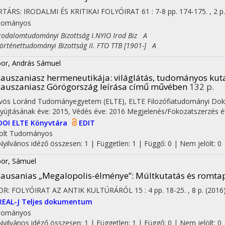
TÁRS: IRODALMI ÉS KRITIKAI FOLYÓIRAT
61
:
7-8
pp. 174-175. , 2 p
dományos
dalomtudományi Bizottság I.NYIO Irod Biz A
ténettudományi Bizottság II. FTO TTB [1901-] A
on
or, András Sámuel
auszaniasz hermeneutikája: világlátás, tudományos kuta
auszaniasz Görögország leírása című művében
132 p.
vös Loránd Tudományegyetem (ELTE)
,
ELTE Filozófiatudományi Dokt
yújtásának éve: 2015,
Védés éve: 2016
Megjelenés/Fokozatszerzés é
DOI
ELTE Könyvtára
EDIT
olt
Tudományos
Nyilvános idéző összesen: 1
| Független: 1 | Függő: 0 | Nem jelölt: 0
or, Sámuel
ausanias „Megalopolis-élménye”
: Múltkutatás és romta
OR: FOLYÓIRAT AZ ANTIK KULTÚRÁRÓL
15
:
4
pp. 18-25. , 8 p.
(2016
REAL-J
Teljes dokumentum
dományos
Nyilvános idéző összesen: 1
| Független: 1 | Függő: 0 | Nem jelölt: 0