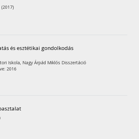
.
(2017)
tás és esztétikai gondolkodás
ori Iskola,
Nagy Árpád Miklós
Disszertáció
ve: 2016
pasztalat
)