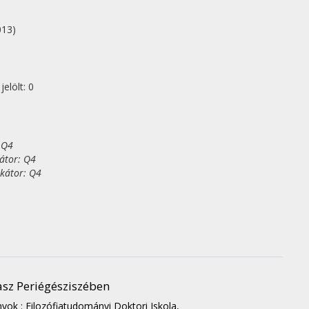
013)
elölt: 0
 Q4
kátor: Q4
ikátor: Q4
asz Periégésziszében
ok : Filozófiatudományi Doktori Iskola,