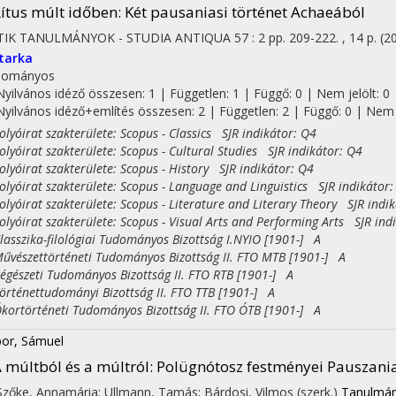
ítus múlt időben
: Két pausaniasi történet Achaeából
TIK TANULMÁNYOK - STUDIA ANTIQUA
57
:
2
pp. 209-222. , 14 p.
(2
tarka
dományos
Nyilvános idéző összesen: 1
| Független: 1 | Függő: 0 | Nem jelölt: 0
Nyilvános idéző+említés összesen: 2
| Független: 2 | Függő: 0 | Nem j
yóirat szakterülete: Scopus - Classics SJR indikátor: Q4
yóirat szakterülete: Scopus - Cultural Studies SJR indikátor: Q4
yóirat szakterülete: Scopus - History SJR indikátor: Q4
yóirat szakterülete: Scopus - Language and Linguistics SJR indikátor:
yóirat szakterülete: Scopus - Literature and Literary Theory SJR indi
yóirat szakterülete: Scopus - Visual Arts and Performing Arts SJR ind
sszika-filológiai Tudományos Bizottság I.NYIO [1901-] A
észettörténeti Tudományos Bizottság II. FTO MTB [1901-] A
észeti Tudományos Bizottság II. FTO RTB [1901-] A
ténettudományi Bizottság II. FTO TTB [1901-] A
rtörténeti Tudományos Bizottság II. FTO ÓTB [1901-] A
or, Sámuel
 múltból és a múltról
: Polügnótosz festményei Pauszani
 Szőke, Annamária; Ullmann, Tamás; Bárdosi, Vilmos (szerk.)
Tanulmány