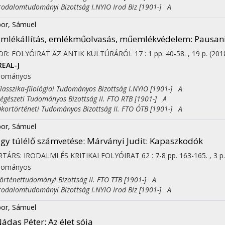
dalomtudományi Bizottság I.NYIO Irod Biz [1901-] A
or, Sámuel
mlékállítás, emlékműolvasás, műemlékvédelem
: Pausan
OR: FOLYÓIRAT AZ ANTIK KULTÚRÁRÓL
17
:
1
pp. 40-58. , 19 p.
(201
REAL-J
dományos
sszika-filológiai Tudományos Bizottság I.NYIO [1901-] A
észeti Tudományos Bizottság II. FTO RTB [1901-] A
rtörténeti Tudományos Bizottság II. FTO ÓTB [1901-] A
or, Sámuel
gy túlélő számvetése
: Márványi Judit: Kapaszkodók
TÁRS: IRODALMI ÉS KRITIKAI FOLYÓIRAT
62
:
7-8
pp. 163-165. , 3 p
dományos
ténettudományi Bizottság II. FTO TTB [1901-] A
dalomtudományi Bizottság I.NYIO Irod Biz [1901-] A
or, Sámuel
ádas Péter: Az élet sója