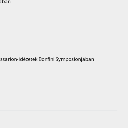
adban
)
essarion-idézetek Bonfini Symposionjában