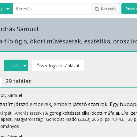
ny
Keresés
Részl
ndrás Sámuel
a-filológia, ókori művészetek, esztétika, orosz i
Listák
Összefoglaló táblázat
29 találat
or, Sámuel
zatírt játszó emberek, embert játszó szatírok
: Egy budap
 Kárpáti, András (szerk.)
A görög költészet elkallódott műfajai. Líra, ze
apest, Magyarország :
Gondolat Kiadó
(2023)
265 p.
pp. 13-43. , 30 p
dományos
or, Sámuel