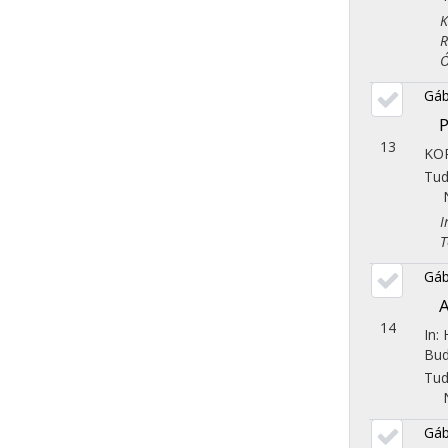
Kla
Rég
Óko
Gáb
P
13
KOR
Tu
Iro
Tör
Gáb
A
14
In: 
Bud
Tu
Gáb