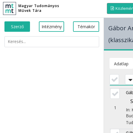
Magyar Tudományos
Közlemé
Művek Tára
Szerző
Intézmény
Témakör
Gábor A
(klasszik
Adatlap
Gáb
S
1
In:
Bud
Tu
Gáb