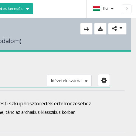
hu
etes keresés
?
rodalom)
Idézetek száma
esti szküphosztöredék értelmezéséhez
ne, tánc az archaikus-klasszikus korban.
.