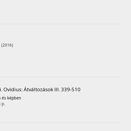
.
(2016)
Ovidius: Átváltozások III. 339-510
n és képben
 p.