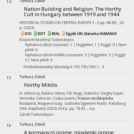
Turbucz, Dávid
14
Nation Building and Religion
: The Horthy
Cult in Hungary between 1919 and 1944
HISTORICAL STUDIES ON CENTRAL EUROPE
3
:
2
pp. 68-89. , 22
p.
(2023)
DOI
EDIT
REAL
Egyéb URL
Matarka
HUMANUS
Központi kezelésű
Tudományos
Nyilvános idéző összesen: 1
| Független: 1 | Függő: 0 | Nem
jelölt: 0
Nyilvános idéző+említés összesen: 3
| Független: 3 | Függő:
0 | Nem jelölt: 0
Történettudományi Bizottság II. FTO TTB [1901-] A
Turbucz, Dávid
15
Horthy Miklós
In: Ablonczy, Balázs; Hatos, Pál; Nagy, Szabolcs; Szeghy-Gayer,
Veronika; Zahorán, Csaba (szerk.)
Trianon enciklopédia
Budapest, Magyarország :
Ludovika Egyetemi Kiadó
,
Habsburg
Ottó Alapítvány
(2023)
324 p.
pp. 78-81. , 4 p.
Zárolt
Tudományos
Turbucz, Dávid
16
A kormányzó öröme: mindenki öröme
: