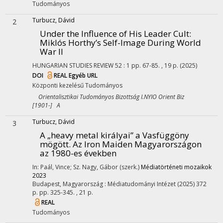
Tudományos
Turbucz, Dávid
2
Under the Influence of His Leader Cult:
Miklós Horthy’s Self-Image During World
War II
HUNGARIAN STUDIES REVIEW
52
:
1
pp. 67-85. , 19 p.
(2025)
DOI
REAL
Egyéb URL
Központi kezelésű
Tudományos
Orientalisztikai Tudományos Bizottság I.NYIO Orient Biz
[1901-] A
Turbucz, Dávid
3
A „heavy metal királyai” a Vasfüggöny
mögött. Az Iron Maiden Magyarországon
az 1980-es években
In: Paál, Vince; Sz. Nagy, Gábor (szerk.)
Médiatörténeti mozaikok
2023
Budapest, Magyarország :
Médiatudományi Intézet
(2025)
372
p.
pp. 325-345. , 21 p.
REAL
Tudományos