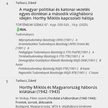
Turbucz, Dávid
4
A magyar politikai és katonai vezetés
egyes döntései a második világháború
idején. Horthy Miklós kapcsolati hálója
TÖRTÉNELMI SZEMLE
67
:
4
pp. 503-520. , 18 p.
(2025)
REAL
Tudományos
Néprajztudományi Bizottság I.NYIO [1901-] A
Orientalisztikai Tudományos Bizottság I.NYIO Orient Biz
[1901-] A
Pedagógiai Tudományos Bizottság II. FTO PedTB [1901-] A
Történettudományi Bizottság II. FTO TTB [1901-] A
Demográfiai Osztályközi Állandó Bizottság IXGJO DEM [1901-] B
hazai
Politikatudományi Bizottság IXGJO PTB [1901-] B hazai
Regionális Tudományok Bizottsága IXGJO RTB [1901-] C hazai
Turbucz, Dávid
5
Horthy Miklós és Magyarország háborús
kilátásai (1942-1943)
In: Virányi, Péter (szerk.)
Fordulat a háborúban (1942-1943) :
Frontok, sorsok, áldozatok
Budapest, Magyarország :
MTA II. világháború története