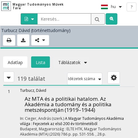
Magyar Tudományos Művek
hu
?
Tára
Turbucz Dávid
(történettudomány)
Adatlap
Lista
Táblázatok
119 találat
Idézetek száma
Turbucz, Dávid
1
Az MTA és a politikai hatalom. Az
Akadémia a tudomány és a politika
metszéspontján (1919–1944)
In: Cieger, András (szerk.)
A Magyar Tudományos Akadémia
világa : Fejezetek az első 200 év történetéből
Budapest, Magyarország :
ELTE HTK
,
Magyar Tudományos
Akadémia (MTA)
(2026)
786 p.
pp. 531-558. , 28 p.