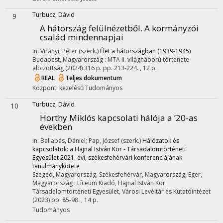
Turbucz, Dávid
9
A hátország felülnézetből. A kormányzói
család mindennapjai
In: Virányi, Péter (szerk.)
Élet a hátországban (1939-1945)
Budapest, Magyarország :
MTA II. világháború története
albizottság
(2024)
316 p.
pp. 213-224. , 12 p.
REAL
Teljes dokumentum
Központi kezelésű
Tudományos
Turbucz, Dávid
10
Horthy Miklós kapcsolati hálója a ’20-as
években
In: Ballabás, Dániel; Pap, József (szerk.)
Hálózatok és
kapcsolatok: a Hajnal István Kör - Társadalomtörténeti
Egyesület 2021. évi, székesfehérvári konferenciájának
tanulmánykötete
Szeged, Magyarország,
Székesfehérvár, Magyarország,
Eger,
Magyarország :
Líceum Kiadó
,
Hajnal István Kör
Társadalomtörténeti Egyesület
,
Városi Levéltár és Kutatóintézet
(2023)
pp. 85-98. , 14 p.
Tudományos