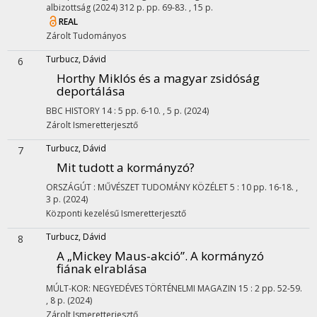
albizottság
(2024)
312 p.
pp. 69-83. , 15 p.
REAL
Zárolt
Tudományos
Turbucz, Dávid
6
Horthy Miklós és a magyar zsidóság
deportálása
BBC HISTORY
14
:
5
pp. 6-10. , 5 p.
(2024)
Zárolt
Ismeretterjesztő
Turbucz, Dávid
7
Mit tudott a kormányzó?
ORSZÁGÚT : MŰVÉSZET TUDOMÁNY KÖZÉLET
5
:
10
pp. 16-18. ,
3 p.
(2024)
Központi kezelésű
Ismeretterjesztő
Turbucz, Dávid
8
A „Mickey Maus-akció”. A kormányzó
fiának elrablása
MÚLT-KOR: NEGYEDÉVES TÖRTÉNELMI MAGAZIN
15
:
2
pp. 52-59.
, 8 p.
(2024)
Zárolt
Ismeretterjesztő