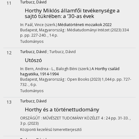
Turbucz, Dávid
11
Horthy Miklós államfői tevékenysége a
sajtó tükrében: a ’30-as évek
In: Paál, Vince (szerk.)
Médiatörténeti mozaikok 2022
Budapest, Magyarország :
Médiatudományi Intézet
(2023)
334
p.
pp. 227-240. , 14 p.
Tudományos
Turbucz, Dávid
;
Turbucz, Dávid
12
Utószó
In: Bern, Andrea - L., Balogh Béni (szerk.)
A Horthy család
hagyatéka, 1914-1994
Budapest, Magyarország :
Open Books
(2023)
1,044 p.
pp. 727-
732. , 6 p.
Tudományos
Turbucz, Dávid
13
Horthy és a történettudomány
ORSZÁGÚT : MŰVÉSZET TUDOMÁNY KÖZÉLET
4
:
24
pp. 31-33. ,
3 p.
(2023)
Központi kezelésű
Ismeretterjesztő