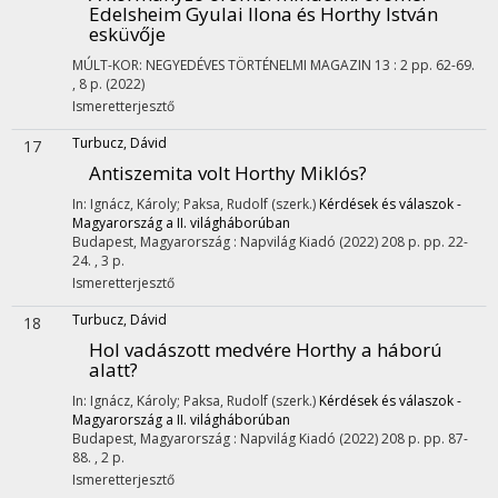
Edelsheim Gyulai Ilona és Horthy István
esküvője
MÚLT-KOR: NEGYEDÉVES TÖRTÉNELMI MAGAZIN
13
:
2
pp. 62-69.
, 8 p.
(2022)
Ismeretterjesztő
Turbucz, Dávid
17
Antiszemita volt Horthy Miklós?
In: Ignácz, Károly; Paksa, Rudolf (szerk.)
Kérdések és válaszok -
Magyarország a II. világháborúban
Budapest, Magyarország :
Napvilág Kiadó
(2022)
208 p.
pp. 22-
24. , 3 p.
Ismeretterjesztő
Turbucz, Dávid
18
Hol vadászott medvére Horthy a háború
alatt?
In: Ignácz, Károly; Paksa, Rudolf (szerk.)
Kérdések és válaszok -
Magyarország a II. világháborúban
Budapest, Magyarország :
Napvilág Kiadó
(2022)
208 p.
pp. 87-
88. , 2 p.
Ismeretterjesztő