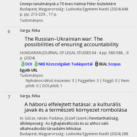
Ünnepi tanulmányok a 70 éves Halmai Péter tiszteletére
Budapest, Magyarország :
Ludovika Egyetemi Kiadó
(2024)
848
p.
pp. 213-229. , 17 p.
Tudományos
Varga, Réka
6
The Russian–Ukrainian war: The
possibilities of ensuring accountability
HUNGARIAN JOURNAL OF LEGAL STUDIES
64
:
4
pp. 580-588. , 9
p.
(2024)
DOI
NKE Közszolgálati Tudásportál
REAL
Scopus
Egyéb URL
Tudományos
Nyilvános idéző összesen: 3
| Független: 3 | Függő: 0 | Nem
jelölt: 0 | DOI jelölt: 1
Varga, Réka
7
A háború elfelejtett hatásai: a kulturális
javak és a természeti környezet rombolása
In: Gőcze, István; Padányi, József (szerk.)
Fenntarthatóság,
állóképesség : Az éghajlatváltozás és az ahhoz való
alkalmazkodás társadalmi kihívásai
Budapest, Magyarország :
Ludovika Egyetemi Kiadó
(2024)
288