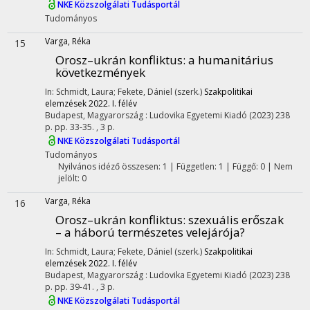
NKE Közszolgálati Tudásportál
Tudományos
Varga, Réka
15
Orosz–ukrán konfliktus: a humanitárius
következmények
In: Schmidt, Laura; Fekete, Dániel (szerk.)
Szakpolitikai
elemzések 2022. I. félév
Budapest, Magyarország :
Ludovika Egyetemi Kiadó
(2023)
238
p.
pp. 33-35. , 3 p.
NKE Közszolgálati Tudásportál
Tudományos
Nyilvános idéző összesen: 1
| Független: 1 | Függő: 0 | Nem
jelölt: 0
Varga, Réka
16
Orosz–ukrán konfliktus: szexuális erőszak
– a háború természetes velejárója?
In: Schmidt, Laura; Fekete, Dániel (szerk.)
Szakpolitikai
elemzések 2022. I. félév
Budapest, Magyarország :
Ludovika Egyetemi Kiadó
(2023)
238
p.
pp. 39-41. , 3 p.
NKE Közszolgálati Tudásportál