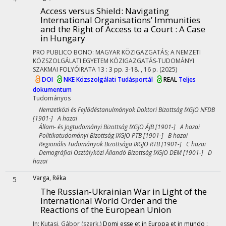
Access versus Shield: Navigating
International Organisations’ Immunities
and the Right of Access to a Court : A Case
in Hungary
PRO PUBLICO BONO: MAGYAR KÖZIGAZGATÁS; A NEMZETI
KÖZSZOLGÁLATI EGYETEM KÖZIGAZGATÁS-TUDOMÁNYI
SZAKMAI FOLYÓIRATA
13
:
3
pp. 3-18. , 16 p.
(2025)
DOI
NKE Közszolgálati Tudásportál
REAL
Teljes
dokumentum
Tudományos
Nemzetközi és Fejlődéstanulmányok Doktori Bizottság IXGJO NFDB
[1901-] A hazai
Állam- és Jogtudományi Bizottság IXGJO ÁJB [1901-] A hazai
Politikatudományi Bizottság IXGJO PTB [1901-] B hazai
Regionális Tudományok Bizottsága IXGJO RTB [1901-] C hazai
Demográfiai Osztályközi Állandó Bizottság IXGJO DEM [1901-] D
hazai
Varga, Réka
5
The Russian-Ukrainian War in Light of the
International World Order and the
Reactions of the European Union
In: Kutasi, Gábor (szerk.)
Domi esse et in Europa et in mundo :