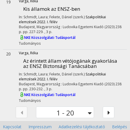
Varga, Réka
19
Kis államok az ENSZ-ben
In: Schmidt, Laura; Fekete, Dániel (szerk.)
Szakpolitikai
elemzések 2022. I. félév
Budapest, Magyarország :
Ludovika Egyetemi Kiadó
(2023)
238
p.
pp. 227-229. , 3 p.
NKE Közszolgálati Tudásportál
Tudományos
Varga, Réka
20
Az érintett állam vétójogának gyakorlása
az ENSZ Biztonsági Tanácsában
In: Schmidt, Laura; Fekete, Dániel (szerk.)
Szakpolitikai
elemzések 2022. I. félév
Budapest, Magyarország :
Ludovika Egyetemi Kiadó
(2023)
238
p.
pp. 230-232. , 3 p.
NKE Közszolgálati Tudásportál
Tudományos
1 - 20
Kapcsolat
Impresszum
Adatkezelési tájékoztató
Belépés