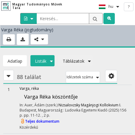
Magyar Tudományos Művek
hu
?
Tára
Varga Réka
(jogtudomány)
Adatlap
Listák
Táblázatok
88 találat
Idézetek száma
Varga, réka
1
Varga Réka köszöntője
In: Auer, Ádám (szerk.)
Nizsalovzsky Magánjogi Kollokvium I.
Budapest, Magyarország :
Ludovika Egyetemi Kiadó
(2025)
156
p.
pp. 11-12. , 2 p.
Teljes dokumentum
Közérdekű