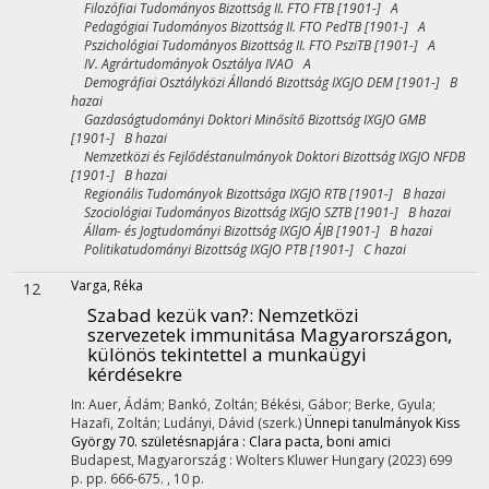
Filozófiai Tudományos Bizottság II. FTO FTB [1901-] A
Pedagógiai Tudományos Bizottság II. FTO PedTB [1901-] A
Pszichológiai Tudományos Bizottság II. FTO PsziTB [1901-] A
IV. Agrártudományok Osztálya IVAO A
Demográfiai Osztályközi Állandó Bizottság IXGJO DEM [1901-] B
hazai
Gazdaságtudományi Doktori Minősítő Bizottság IXGJO GMB
[1901-] B hazai
Nemzetközi és Fejlődéstanulmányok Doktori Bizottság IXGJO NFDB
[1901-] B hazai
Regionális Tudományok Bizottsága IXGJO RTB [1901-] B hazai
Szociológiai Tudományos Bizottság IXGJO SZTB [1901-] B hazai
Állam- és Jogtudományi Bizottság IXGJO ÁJB [1901-] B hazai
Politikatudományi Bizottság IXGJO PTB [1901-] C hazai
Varga, Réka
12
Szabad kezük van?
: Nemzetközi
szervezetek immunitása Magyarországon,
különös tekintettel a munkaügyi
kérdésekre
In: Auer, Ádám; Bankó, Zoltán; Békési, Gábor; Berke, Gyula;
Hazafi, Zoltán; Ludányi, Dávid (szerk.)
Ünnepi tanulmányok Kiss
György 70. születésnapjára : Clara pacta, boni amici
Budapest, Magyarország :
Wolters Kluwer Hungary
(2023)
699
p.
pp. 666-675. , 10 p.