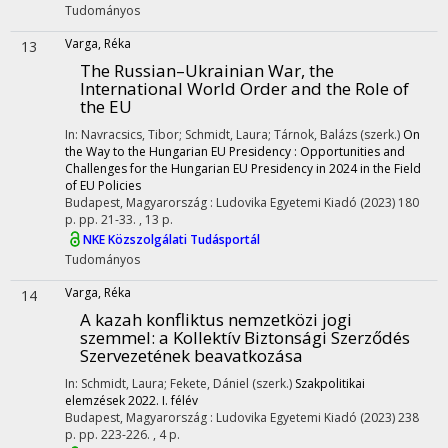
Tudományos
Varga, Réka
13
The Russian–Ukrainian War, the
International World Order and the Role of
the EU
In: Navracsics, Tibor; Schmidt, Laura; Tárnok, Balázs (szerk.)
On
the Way to the Hungarian EU Presidency : Opportunities and
Challenges for the Hungarian EU Presidency in 2024 in the Field
of EU Policies
Budapest, Magyarország :
Ludovika Egyetemi Kiadó
(2023)
180
p.
pp. 21-33. , 13 p.
NKE Közszolgálati Tudásportál
Tudományos
Varga, Réka
14
A kazah konfliktus nemzetközi jogi
szemmel: a Kollektív Biztonsági Szerződés
Szervezetének beavatkozása
In: Schmidt, Laura; Fekete, Dániel (szerk.)
Szakpolitikai
elemzések 2022. I. félév
Budapest, Magyarország :
Ludovika Egyetemi Kiadó
(2023)
238
p.
pp. 223-226. , 4 p.