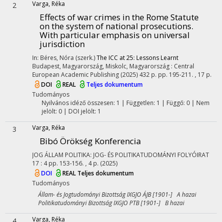
Varga, Réka
2
Effects of war crimes in the Rome Statute
on the system of national prosecutions.
With particular emphasis on universal
jurisdiction
In: Béres, Nóra (szerk.)
The ICC at 25: Lessons Learnt
Budapest, Magyarország,
Miskolc, Magyarország :
Central
European Academic Publishing
(2025)
432 p.
pp. 195-211. , 17 p.
DOI
REAL
Teljes dokumentum
Tudományos
Nyilvános idéző összesen: 1
| Független: 1 | Függő: 0 | Nem
jelölt: 0 | DOI jelölt: 1
Varga, Réka
3
Bibó Örökség Konferencia
JOG ÁLLAM POLITIKA: JOG- ÉS POLITIKATUDOMÁNYI FOLYÓIRAT
17
:
4
pp. 153-156. , 4 p.
(2025)
DOI
REAL
Teljes dokumentum
Tudományos
Állam- és Jogtudományi Bizottság IXGJO ÁJB [1901-] A hazai
Politikatudományi Bizottság IXGJO PTB [1901-] B hazai
Varga, Réka
4