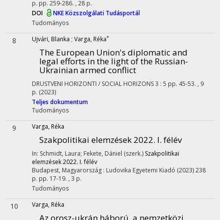
p.
pp. 259-286. , 28 p.
DOI
NKE Közszolgálati Tudásportál
Tudományos
*
Ujvári, Blanka
;
Varga, Réka
8
The European Union's diplomatic and
legal efforts in the light of the Russian-
Ukrainian armed conflict
DRUSTVENI HORIZONTI / SOCIAL HORIZONS
3
:
5
pp. 45-53. , 9
p.
(2023)
Teljes dokumentum
Tudományos
Varga, Réka
9
Szakpolitikai elemzések 2022. I. félév
In: Schmidt, Laura; Fekete, Dániel (szerk.)
Szakpolitikai
elemzések 2022. I. félév
Budapest, Magyarország :
Ludovika Egyetemi Kiadó
(2023)
238
p.
pp. 17-19. , 3 p.
Tudományos
Varga, Réka
10
Az orosz-ukrán háború, a nemzetközi