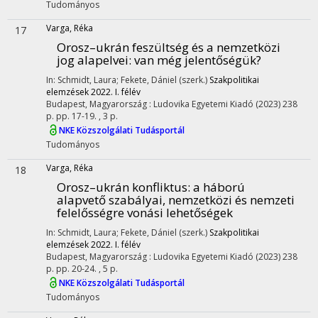
Tudományos
Varga, Réka
17
Orosz–ukrán feszültség és a nemzetközi
jog alapelvei: van még jelentőségük?
In: Schmidt, Laura; Fekete, Dániel (szerk.)
Szakpolitikai
elemzések 2022. I. félév
Budapest, Magyarország :
Ludovika Egyetemi Kiadó
(2023)
238
p.
pp. 17-19. , 3 p.
NKE Közszolgálati Tudásportál
Tudományos
Varga, Réka
18
Orosz–ukrán konfliktus: a háború
alapvető szabályai, nemzetközi és nemzeti
felelősségre vonási lehetőségek
In: Schmidt, Laura; Fekete, Dániel (szerk.)
Szakpolitikai
elemzések 2022. I. félév
Budapest, Magyarország :
Ludovika Egyetemi Kiadó
(2023)
238
p.
pp. 20-24. , 5 p.
NKE Közszolgálati Tudásportál
Tudományos