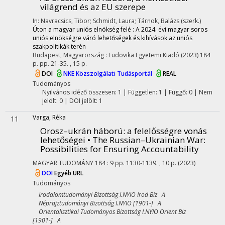
világrend és az EU szerepe
In: Navracsics, Tibor; Schmidt, Laura; Tárnok, Balázs (szerk.)
Úton a magyar uniós elnökség felé : A 2024. évi magyar soros
uniós elnökségre váró lehetőségek és kihívások az uniós
szakpolitikák terén
Budapest, Magyarország :
Ludovika Egyetemi Kiadó
(2023)
184
p.
pp. 21-35. , 15 p.
DOI
NKE Közszolgálati Tudásportál
REAL
Tudományos
Nyilvános idéző összesen: 1
| Független: 1 | Függő: 0 | Nem
jelölt: 0 | DOI jelölt: 1
Varga, Réka
11
Orosz–ukrán háború: a felelősségre vonás
lehetőségei • The Russian–Ukrainian War:
Possibilities for Ensuring Accountability
MAGYAR TUDOMÁNY
184
:
9
pp. 1130-1139. , 10 p.
(2023)
DOI
Egyéb URL
Tudományos
Irodalomtudományi Bizottság I.NYIO Irod Biz A
Néprajztudományi Bizottság I.NYIO [1901-] A
Orientalisztikai Tudományos Bizottság I.NYIO Orient Biz
[1901-] A