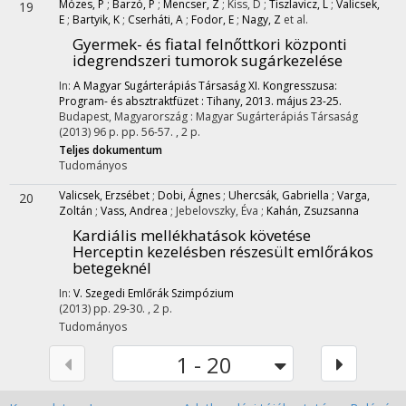
Mózes, P
;
Barzó, P
;
Mencser, Z
;
Kiss, D
;
Tiszlavicz, L
;
Valicsek,
19
E
;
Bartyik, K
;
Cserháti, A
;
Fodor, E
;
Nagy, Z
et al.
Gyermek- és fiatal felnőttkori központi
idegrendszeri tumorok sugárkezelése
In:
A Magyar Sugárterápiás Társaság XI. Kongresszusa:
Program- és absztraktfüzet : Tihany, 2013. május 23-25.
Budapest, Magyarország :
Magyar Sugárterápiás Társaság
(2013)
96 p.
pp. 56-57. , 2 p.
Teljes dokumentum
Tudományos
Valicsek, Erzsébet
;
Dobi, Ágnes
;
Uhercsák, Gabriella
;
Varga,
20
Zoltán
;
Vass, Andrea
;
Jebelovszky, Éva
;
Kahán, Zsuzsanna
Kardiális mellékhatások követése
Herceptin kezelésben részesült emlőrákos
betegeknél
In:
V. Szegedi Emlőrák Szimpózium
(2013)
pp. 29-30. , 2 p.
Tudományos
1 - 20