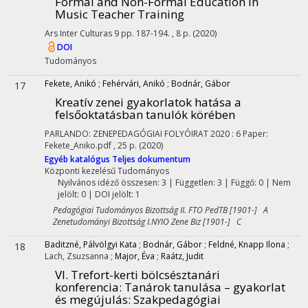
Formal and Non-Formal Education in
Music Teacher Training
Ars Inter Culturas
9
pp. 187-194. , 8 p.
(2020)
DOI
Tudományos
Fekete, Anikó
;
Fehérvári, Anikó
;
Bodnár, Gábor
17
Kreatív zenei gyakorlatok hatása a
felsőoktatásban tanulók körében
PARLANDO: ZENEPEDAGÓGIAI FOLYÓIRAT
2020
:
6
Paper:
Fekete_Aniko.pdf , 25 p.
(2020)
Egyéb katalógus
Teljes dokumentum
Központi kezelésű
Tudományos
Nyilvános idéző összesen: 3
| Független: 3 | Függő: 0 | Nem
jelölt: 0 | DOI jelölt: 1
Pedagógiai Tudományos Bizottság II. FTO PedTB [1901-] A
Zenetudományi Bizottság I.NYIO Zene Biz [1901-] C
Baditzné, Pálvölgyi Kata
;
Bodnár, Gábor
;
Feldné, Knapp Ilona
;
18
Lach, Zsuzsanna
;
Major, Éva
;
Raátz, Judit
VI. Trefort-kerti bölcsésztanári
konferencia: Tanárok tanulása – gyakorlat
és megújulás
: Szakpedagógiai