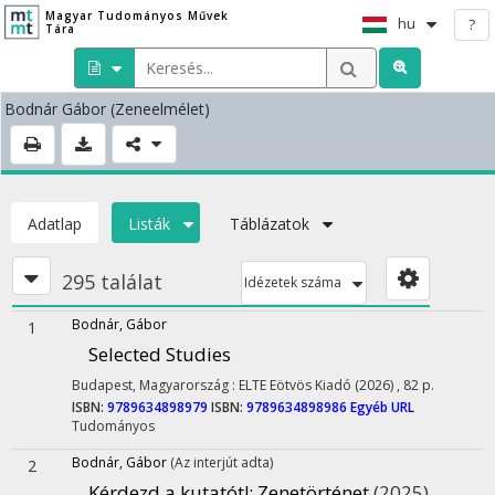
Magyar Tudományos Művek
hu
?
Tára
Bodnár Gábor
(Zeneelmélet)
Adatlap
Listák
Táblázatok
295 találat
Idézetek száma
Bodnár, Gábor
1
Selected Studies
Budapest, Magyarország :
ELTE Eötvös Kiadó
(2026)
,
82 p.
ISBN:
9789634898979
ISBN:
9789634898986
Egyéb URL
Tudományos
Bodnár, Gábor
(Az interjút adta)
2
Kérdezd a kutatót!
: Zenetörténet
(2025)