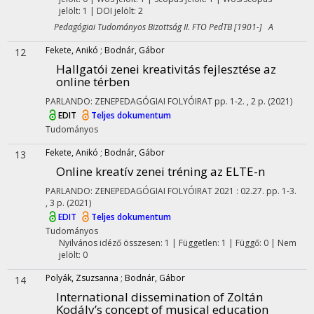
jelölt: 1 | DOI jelölt: 2
Pedagógiai Tudományos Bizottság II. FTO PedTB [1901-] A
Fekete, Anikó
;
Bodnár, Gábor
12
Hallgatói zenei kreativitás fejlesztése az
online térben
PARLANDO: ZENEPEDAGÓGIAI FOLYÓIRAT
pp. 1-2. , 2 p.
(2021)
EDIT
Teljes dokumentum
Tudományos
Fekete, Anikó
;
Bodnár, Gábor
13
Online kreatív zenei tréning az ELTE-n
PARLANDO: ZENEPEDAGÓGIAI FOLYÓIRAT
2021
:
02.27.
pp. 1-3.
, 3 p.
(2021)
EDIT
Teljes dokumentum
Tudományos
Nyilvános idéző összesen: 1
| Független: 1 | Függő: 0 | Nem
jelölt: 0
Polyák, Zsuzsanna
;
Bodnár, Gábor
14
International dissemination of Zoltán
Kodály’s concept of musical education