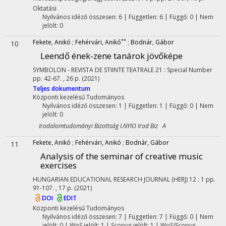
Oktatási
Nyilvános idéző összesen: 6
| Független: 6 | Függő: 0 | Nem
jelölt: 0
**
Fekete, Anikó
;
Fehérvári, Anikó
;
Bodnár, Gábor
10
Leendő ének-zene tanárok jövőképe
SYMBOLON - REVISTA DE STIINTE TEATRALE
21
:
Special Number
pp. 42-67. , 26 p.
(2021)
Teljes dokumentum
Központi kezelésű
Tudományos
Nyilvános idéző összesen: 1
| Független: 1 | Függő: 0 | Nem
jelölt: 0
Irodalomtudományi Bizottság I.NYIO Irod Biz A
Fekete, Anikó
;
Fehérvári, Anikó
;
Bodnár, Gábor
11
Analysis of the seminar of creative music
exercises
HUNGARIAN EDUCATIONAL RESEARCH JOURNAL (HERJ)
12
:
1
pp.
91-107. , 17 p.
(2021)
DOI
EDIT
Központi kezelésű
Tudományos
Nyilvános idéző összesen: 7
| Független: 7 | Függő: 0 | Nem
jelölt: 0 | WoS jelölt: 1 | Scopus jelölt: 1 | WoS/Scopus