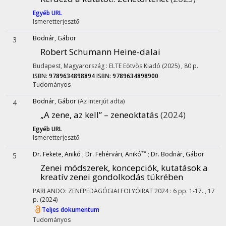
Egyéb URL
Ismeretterjesztő
Bodnár, Gábor
3
Robert Schumann Heine-dalai
Budapest, Magyarország :
ELTE Eötvös Kiadó
(2025)
,
80 p.
ISBN:
9789634898894
ISBN:
9789634898900
Tudományos
Bodnár, Gábor
(Az interjút adta)
4
„A zene, az kell” – zeneoktatás
(2024)
Egyéb URL
Ismeretterjesztő
**
Dr. Fekete, Anikó
;
Dr. Fehérvári, Anikó
;
Dr. Bodnár, Gábor
5
Zenei módszerek, koncepciók, kutatások a
kreatív zenei gondolkodás tükrében
PARLANDO: ZENEPEDAGÓGIAI FOLYÓIRAT
2024
:
6
pp. 1-17. , 17
p.
(2024)
Teljes dokumentum
Tudományos