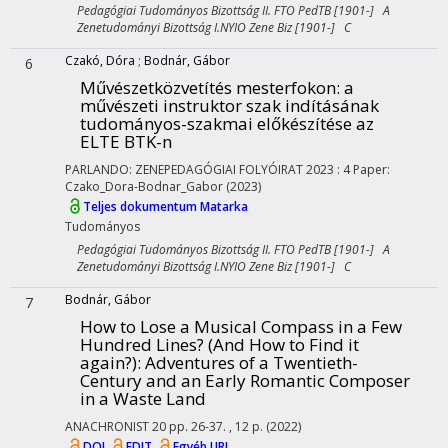
Pedagógiai Tudományos Bizottság II. FTO PedTB [1901-] A
Zenetudományi Bizottság I.NYIO Zene Biz [1901-] C
Czakó, Dóra
;
Bodnár, Gábor
6
Művészetközvetítés mesterfokon
: a
művészeti instruktor szak indításának
tudományos-szakmai előkészítése az
ELTE BTK-n
PARLANDO: ZENEPEDAGÓGIAI FOLYÓIRAT
2023
:
4
Paper:
Czako_Dora-Bodnar_Gabor
(2023)
Teljes dokumentum
Matarka
Tudományos
Pedagógiai Tudományos Bizottság II. FTO PedTB [1901-] A
Zenetudományi Bizottság I.NYIO Zene Biz [1901-] C
Bodnár, Gábor
7
How to Lose a Musical Compass in a Few
Hundred Lines? (And How to Find it
again?)
: Adventures of a Twentieth-
Century and an Early Romantic Composer
in a Waste Land
ANACHRONIST
20
pp. 26-37. , 12 p.
(2022)
DOI
EDIT
Egyéb URL