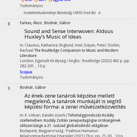
Tudományos
Irodalomtudományi Bizottság I.NYIO Irod Biz A
Farkas, Ákos
;
Bodnár, Gábor
8
Sound and Sense Interwoven
: Aldous
Huxley’s Music of Ideas
In: Clausius, Katharina; Englund, Axel; Dayan, Peter; Durkin,
Rachael
The Routledge Companion to Music and Modern
Literature
London, Egyesült Királyság / Anglia :
Routledge
(2022)
462 p.
pp.
282-291. , 10 p.
Scopus
Tudományos
Bodnár, Gábor
9
Az ének-zene tanárok képzése mellett
megjelenő, a tanárok munkáját is segítő
képzési forma: a zenei művészetközvetítés
In: K. Udvari, Katalin (szerk.)
Tehetséggondozás Kodály
szellemében: Kodály Zoltán zenepedagógiai örökségének
időszerűsége a 21. század globalizálódó világában
Budapest, Magyarország :
Psalmus Humanus
Művészetpedagógiai Egyesület
(2021)
76 p.
pp. 21-30. , 10 p.