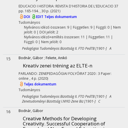
EDUCACIO I HISTORIA: REVISTA D'HISTORIA DE L'EDUCACIO
37
pp. 165-194. , 30 p.
(2021)
DOI
EDIT
Teljes dokumentum
Tudományos
Nyilvános idéző összesen: 9
| Független: 9 | Függő: 0 | Nem
jelölt: 0 | DOI jelölt: 2
Nyilvános idéző+említés összesen: 11
| Független: 11 |
Függő: 0 | Nem jelölt: 0
Pedagógiai Tudományos Bizottság II. FTO PedTB [1901-] A
Bodnár, Gábor
;
Fekete, Anikó
15
Kreatív zenei tréning az ELTE-n
PARLANDO: ZENEPEDAGÓGIAI FOLYÓIRAT
2020
:
3
Paper:
online , 4 p.
(2020)
Teljes dokumentum
Tudományos
Pedagógiai Tudományos Bizottság II. FTO PedTB [1901-] A
Zenetudományi Bizottság I.NYIO Zene Biz [1901-] C
Bodnár, Gábor
16
Creative Methods for Developing
Creativity. Successful Cooperation of