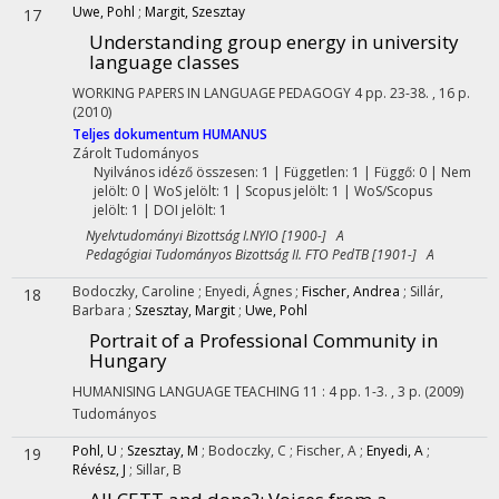
Uwe, Pohl
;
Margit, Szesztay
17
Understanding group energy in university
language classes
WORKING PAPERS IN LANGUAGE PEDAGOGY
4
pp. 23-38. , 16 p.
(2010)
Teljes dokumentum
HUMANUS
Zárolt
Tudományos
Nyilvános idéző összesen: 1
| Független: 1 | Függő: 0 | Nem
jelölt: 0 | WoS jelölt: 1 | Scopus jelölt: 1 | WoS/Scopus
jelölt: 1 | DOI jelölt: 1
Nyelvtudományi Bizottság I.NYIO [1900-] A
Pedagógiai Tudományos Bizottság II. FTO PedTB [1901-] A
Bodoczky, Caroline
;
Enyedi, Ágnes
;
Fischer, Andrea
;
Sillár,
18
Barbara
;
Szesztay, Margit
;
Uwe, Pohl
Portrait of a Professional Community in
Hungary
HUMANISING LANGUAGE TEACHING
11
:
4
pp. 1-3. , 3 p.
(2009)
Tudományos
Pohl, U
;
Szesztay, M
;
Bodoczky, C
;
Fischer, A
;
Enyedi, A
;
19
Révész, J
;
Sillar, B