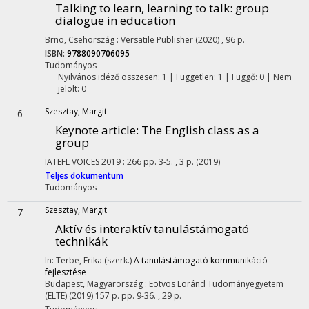
Talking to learn, learning to talk
: group
dialogue in education
Brno, Csehország :
Versatile Publisher
(2020)
,
96 p.
ISBN:
9788090706095
Tudományos
Nyilvános idéző összesen: 1
| Független: 1 | Függő: 0 | Nem
jelölt: 0
Szesztay, Margit
6
Keynote article
: The English class as a
group
IATEFL VOICES
2019
:
266
pp. 3-5. , 3 p.
(2019)
Teljes dokumentum
Tudományos
Szesztay, Margit
7
Aktív és interaktív tanulástámogató
technikák
In: Terbe, Erika (szerk.)
A tanulástámogató kommunikáció
fejlesztése
Budapest, Magyarország :
Eötvös Loránd Tudományegyetem
(ELTE)
(2019)
157 p.
pp. 9-36. , 29 p.