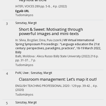
IATEFL VOICES
289
pp. 5-8. , 4 p.
(2022)
Egyéb URL
Tudományos
Szesztay, Margit
3
Short & Sweet
: Motivating through
powerful images and mini-texts
In: Silvia, Bogdan; Dina, Puiu (szerk.)
VIII Virtual International
Spring Symposium Proceedings : "Language education the 21st
century: perspectives, paradigms, practices", 18-19 March 2022,
Bălţi
Balti, Moldova :
Alecu Russo Bălți State University
(2022)
216 p.
pp. 31-37. , 7 p.
Tudományos
Pohl, Uwe
;
Szesztay, Margit
4
Classroom management
: Let’s map it out!
ENGLISH TEACHING PROFESSIONAL
2020
:
129
pp. 39-42. , 4 p.
(2020)
Tudományos
Szesztay, Margit
5