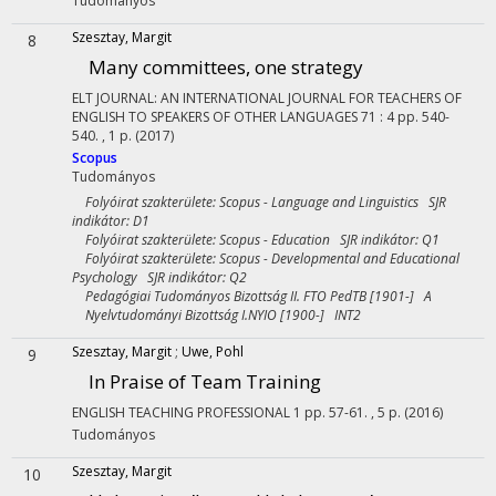
Tudományos
Szesztay, Margit
8
Many committees, one strategy
ELT JOURNAL: AN INTERNATIONAL JOURNAL FOR TEACHERS OF
ENGLISH TO SPEAKERS OF OTHER LANGUAGES
71
:
4
pp. 540-
540. , 1 p.
(2017)
Scopus
Tudományos
Folyóirat szakterülete: Scopus - Language and Linguistics SJR
indikátor: D1
Folyóirat szakterülete: Scopus - Education SJR indikátor: Q1
Folyóirat szakterülete: Scopus - Developmental and Educational
Psychology SJR indikátor: Q2
Pedagógiai Tudományos Bizottság II. FTO PedTB [1901-] A
Nyelvtudományi Bizottság I.NYIO [1900-] INT2
Szesztay, Margit
;
Uwe, Pohl
9
In Praise of Team Training
ENGLISH TEACHING PROFESSIONAL
1
pp. 57-61. , 5 p.
(2016)
Tudományos
Szesztay, Margit
10