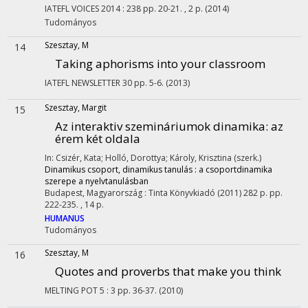
IATEFL VOICES
2014
:
238
pp. 20-21. , 2 p.
(2014)
Tudományos
Szesztay, M
14
Taking aphorisms into your classroom
IATEFL NEWSLETTER
30
pp. 5-6.
(2013)
Szesztay, Margit
15
Az interaktiv szemináriumok dinamika
: az
érem két oldala
In: Csizér, Kata; Holló, Dorottya; Károly, Krisztina (szerk.)
Dinamikus csoport, dinamikus tanulás : a csoportdinamika
szerepe a nyelvtanulásban
Budapest, Magyarország :
Tinta Könyvkiadó
(2011)
282 p.
pp.
222-235. , 14 p.
HUMANUS
Tudományos
Szesztay, M
16
Quotes and proverbs that make you think
MELTING POT
5
:
3
pp. 36-37.
(2010)