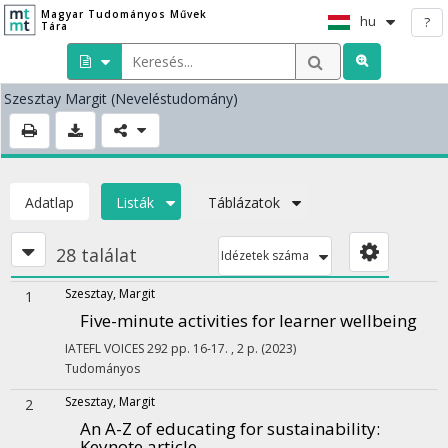
Magyar Tudományos Művek
hu
?
Tára
Szesztay Margit
(Neveléstudomány)
Adatlap
Listák
Táblázatok
28 találat
Idézetek száma
Szesztay, Margit
1
Five-minute activities for learner wellbeing
IATEFL VOICES
292
pp. 16-17. , 2 p.
(2023)
Tudományos
Szesztay, Margit
2
An A-Z of educating for sustainability
:
Keynote article