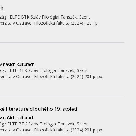
ch
zág :
ELTE BTK Szláv Filológiai Tanszék
,
Szent
erzita v Ostrave, Filozofická fakulta
(2024)
,
201 p.
v našich kulturách
ág :
ELTE BTK Szláv Filológiai Tanszék
,
Szent
erzita v Ostrave, Filozofická fakulta
(2024)
201 p.
pp.
é literatúře dlouhého 19. století
v našich kulturách
ág :
ELTE BTK Szláv Filológiai Tanszék
,
Szent
erzita v Ostrave, Filozofická fakulta
(2024)
201 p.
pp.