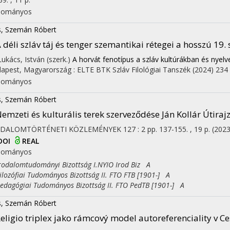
dományos
s, Szemán Róbert
 déli szláv táj és tenger szemantikai rétegei a hosszú 19
 Lukács, István (szerk.)
A horvát fenotípus a szláv kultúrákban és nyel
apest, Magyarország :
ELTE BTK Szláv Filológiai Tanszék
(2024)
234 
dományos
s, Szemán Róbert
emzeti és kulturális terek szerveződése Ján Kollár Útir
ODALOMTÖRTÉNETI KÖZLEMÉNYEK
127
:
2
pp. 137-155. , 19 p.
(2023
DOI
REAL
dományos
dalomtudományi Bizottság I.NYIO Irod Biz A
ozófiai Tudományos Bizottság II. FTO FTB [1901-] A
agógiai Tudományos Bizottság II. FTO PedTB [1901-] A
s, Szemán Róbert
eligio triplex jako rámcový model autoreferenciality v C