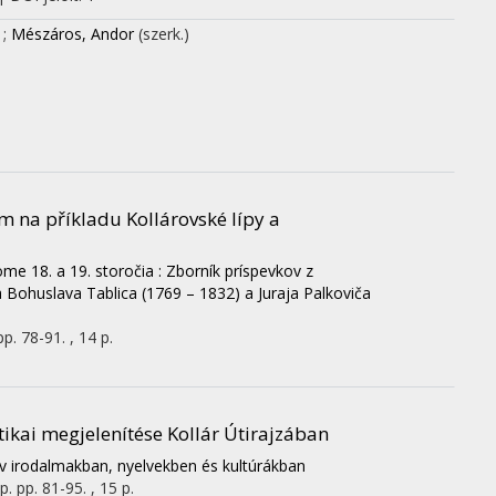
)
;
Mészáros, Andor
(szerk.)
 na příkladu Kollárovské lípy a
ome 18. a 19. storočia : Zborník príspevkov z
a Bohuslava Tablica (1769 – 1832) a Juraja Palkoviča
pp. 78-91. , 14 p.
tikai megjelenítése Kollár Útirajzában
v irodalmakban, nyelvekben és kultúrákban
p.
pp. 81-95. , 15 p.