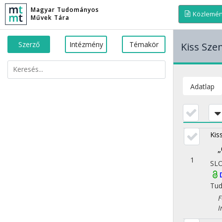
Magyar Tudományos
Közlemé
Művek Tára
Szerző
Intézmény
Témakör
Kiss Sz
Adatlap
Kis
„
1
SL
Tu
Fol
Iro