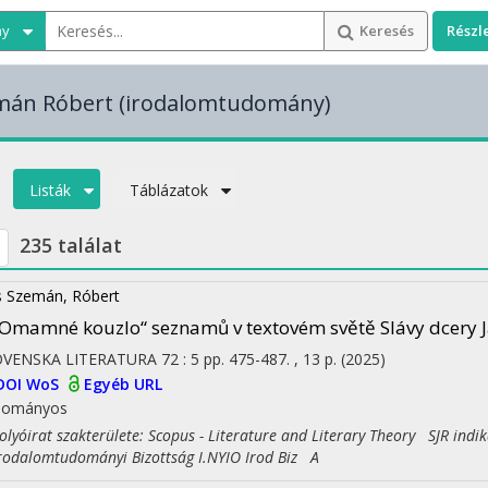
ny
Keresés
Részl
emán Róbert
(irodalomtudomány)
Listák
Táblázatok
235 találat
s Szemán, Róbert
Omamné kouzlo“ seznamů v textovém světě Slávy dcery J
OVENSKA LITERATURA
72
:
5
pp. 475-487. , 13 p.
(2025)
DOI
WoS
Egyéb URL
dományos
yóirat szakterülete: Scopus - Literature and Literary Theory SJR indi
dalomtudományi Bizottság I.NYIO Irod Biz A