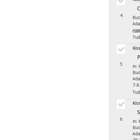
O
4
Bud
Ada
ISB
Tu
Kis
5
In:
Bud
Ada
7-8.
Tu
Kis
S
6
In:
Bud
Ada
29-3