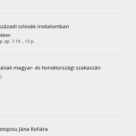
. századi szlovák irodalomban
vekben
p.
pp. 7-19. , 13 p.
ajzának magyar- és horvátországi szakaszán
)
estopisu Jána Kollára