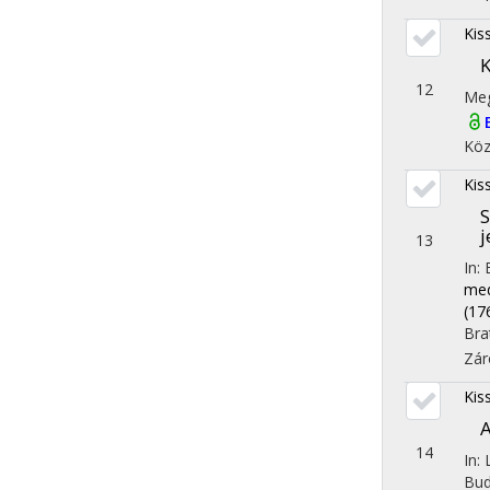
Kis
K
12
Meg
Köz
Kis
S
j
13
In:
med
(17
Bra
Zár
Kis
A
14
In:
Bud