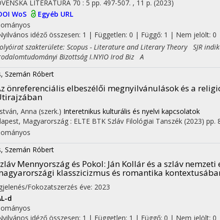
OVENSKA LITERATURA
70
:
5
pp. 497-507. , 11 p.
(2023)
DOI
WoS
Egyéb URL
dományos
Nyilvános idéző összesen: 1
| Független: 0 | Függő: 1 | Nem jelölt: 0 |
yóirat szakterülete: Scopus - Literature and Literary Theory SJR indi
dalomtudományi Bizottság I.NYIO Irod Biz A
s, Szemán Róbert
z önreferenciális elbeszélői megnyilvánulások és a religi
tirajzában
 István, Anna (szerk.)
Interetnikus kulturális és nyelvi kapcsolatok
apest, Magyarország :
ELTE BTK Szláv Filológiai Tanszék
(2023)
pp. 
dományos
on
s, Szemán Róbert
zláv Mennyország és Pokol
: Ján Kollár és a szláv nemze
agyarországi klasszicizmus és romantika kontextusába
jelenés/Fokozatszerzés éve: 2023
L-d
dományos
Nyilvános idéző összesen: 1
| Független: 1 | Függő: 0 | Nem jelölt: 0 |