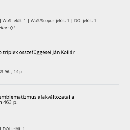
 WoS jelölt: 1 | WoS/Scopus jelölt: 1 | DOI jelölt: 1
kátor: Q1
o triplex összefüggései Ján Kollár
83-96. , 14 p.
ti emblematizmus alakváltozatai a
n
463 p.
 DOI jelölt: 1