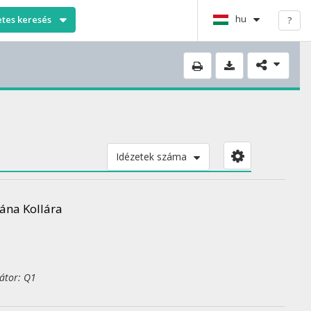
hu
etes keresés
?
Idézetek száma
ána Kollára
kátor: Q1