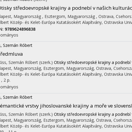
tisky středoevropské krajiny a podnebí v našich kulturá
apest, Magyarország ,
Esztergom, Magyarország ,
Ostrava, Csehors
lbert Közép- és Kelet-Európa Kutatásokért Alapítvány
,
Ostravska Univ
N:
9789624896838
dományos
s, Szemán Róbert
Předmluva
 Kiss, Szemán Róbert (szerk.)
Otisky středoevropské krajiny a podnebí 
apest, Magyarország,
Esztergom, Magyarország,
Ostrava, Csehorsz
lbert Közép- és Kelet-Európa Kutatásokért Alapítvány
,
Ostravska Univ
 , 2 p.
dományos
s, Szemán Róbert
émantické vrstvy jihoslovanské krajiny a moře ve slovensk
 Kiss, Szemán Róbert (szerk.)
Otisky středoevropské krajiny a podnebí 
apest, Magyarország,
Esztergom, Magyarország,
Ostrava, Csehorsz
lbert Közép- és Kelet-Európa Kutatásokért Alapítvány
,
Ostravska Univ
9. , 11 p.