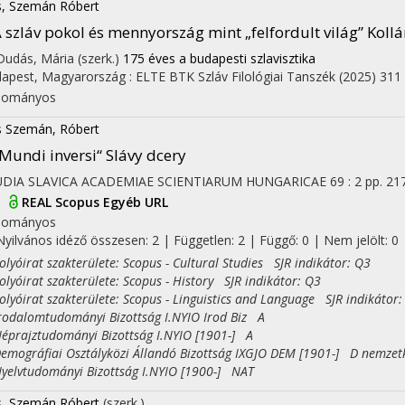
s, Szemán Róbert
 szláv pokol és mennyország mint „felfordult világ” Kol
 Dudás, Mária (szerk.)
175 éves a budapesti szlavisztika
apest, Magyarország :
ELTE BTK Szláv Filológiai Tanszék
(2025)
311 
dományos
s Szemán, Róbert
Mundi inversi“ Slávy dcery
UDIA SLAVICA ACADEMIAE SCIENTIARUM HUNGARICAE
69
:
2
pp. 21
I
REAL
Scopus
Egyéb URL
dományos
Nyilvános idéző összesen: 2
| Független: 2 | Függő: 0 | Nem jelölt: 0 |
yóirat szakterülete: Scopus - Cultural Studies SJR indikátor: Q3
yóirat szakterülete: Scopus - History SJR indikátor: Q3
yóirat szakterülete: Scopus - Linguistics and Language SJR indikátor:
dalomtudományi Bizottság I.NYIO Irod Biz A
rajztudományi Bizottság I.NYIO [1901-] A
ográfiai Osztályközi Állandó Bizottság IXGJO DEM [1901-] D nemzet
lvtudományi Bizottság I.NYIO [1900-] NAT
s, Szemán Róbert
(szerk.)