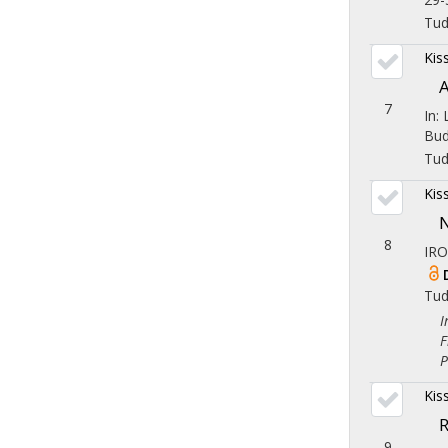
Tu
Kis
A
7
In:
Bud
Tu
Kis
N
8
IR
Tu
Iro
Fil
Ped
Kis
R
9