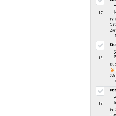
T
J
17
In:
Ost
Zár
Kis
S
P
18
Bud
Zár
Kis
A
l
19
In:
: K