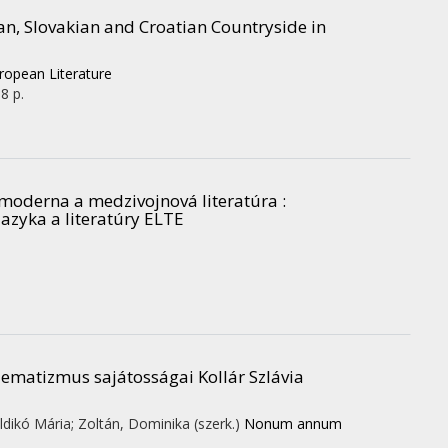
an, Slovakian and Croatian Countryside in
uropean Literature
8 p.
 moderna a medzivojnová literatúra :
azyka a literatúry ELTE
lematizmus sajátosságai Kollár Szlávia
Ildikó Mária; Zoltán, Dominika (szerk.)
Nonum annum