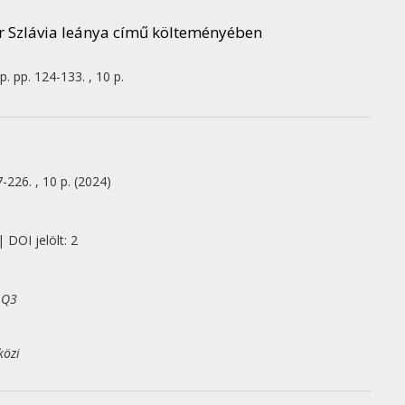
lár Szlávia leánya című költeményében
p.
pp. 124-133. , 10 p.
7-226. , 10 p.
(2024)
 DOI jelölt: 2
 Q3
közi