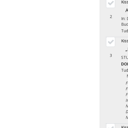
Kis
A
2
In:
Bud
Tu
Kis
„
3
ST
DO
Tu
Fol
Fol
Fol
Iro
Nép
Dem
Nye
Kis