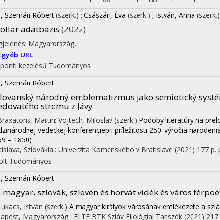
s, Szemán Róbert
(szerk.)
;
Császári, Éva
(szerk.)
;
István, Anna
(szerk.
ollár adatbázis
(2022)
jelenés: Magyarország,
Egyéb URL
ponti kezelésű
Tudományos
s, Szemán Róbert
lovanský národný emblematizmus jako semiotický systém
edovatého stromu z Jávy
 Braxatoris, Martin; Vojtech, Miloslav (szerk.)
Podoby literatúry na prel
zinárodnej vedeckej konferenciepri príležitosti 250. výročia narodeni
69 – 1850)
tislava, Szlovákia :
Univerzita Komenského v Bratislave
(2021)
177 p.
olt
Tudományos
s, Szemán Róbert
 magyar, szlovák, szlovén és horvát vidék és város térpoé
 Lukács, István (szerk.)
A magyar királyok városának emlékezete a szlá
apest, Magyarország :
ELTE BTK Szláv Filológiai Tanszék
(2021)
217 