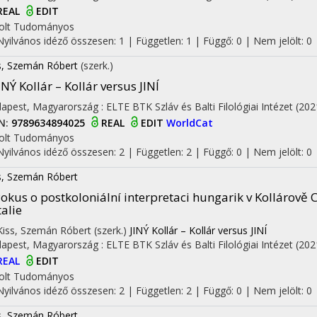
REAL
EDIT
olt
Tudományos
Nyilvános idéző összesen: 1
| Független: 1 | Függő: 0 | Nem jelölt: 0
s, Szemán Róbert
(szerk.)
INÝ Kollár – Kollár versus JINÍ
apest, Magyarország :
ELTE BTK Szláv és Balti Filológiai Intézet
(202
N:
9789634894025
REAL
EDIT
WorldCat
olt
Tudományos
Nyilvános idéző összesen: 2
| Független: 2 | Függő: 0 | Nem jelölt: 0 
s, Szemán Róbert
okus o postkoloniální interpretaci hungarik v Kollárově
talie
 Kiss, Szemán Róbert (szerk.)
JINÝ Kollár – Kollár versus JINÍ
apest, Magyarország :
ELTE BTK Szláv és Balti Filológiai Intézet
(202
REAL
EDIT
olt
Tudományos
Nyilvános idéző összesen: 2
| Független: 2 | Függő: 0 | Nem jelölt: 0 |
s, Szemán Róbert