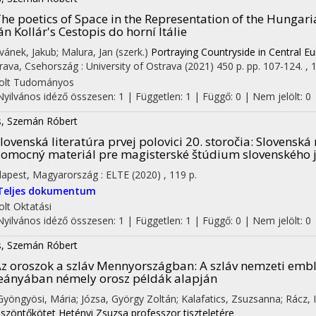
he poetics of Space in the Representation of the Hungari
án Kollár's Cestopis do horní Itálie
 Ivánek, Jakub; Malura, Jan (szerk.)
Portraying Countryside in Central E
rava, Csehország :
University of Ostrava
(2021)
450 p.
pp. 107-124. , 1
olt
Tudományos
Nyilvános idéző összesen: 1
| Független: 1 | Függő: 0 | Nem jelölt: 0
s, Szemán Róbert
lovenská literatúra prvej polovici 20. storočia
: Slovenská
omocný materiál pre magisterské štúdium slovenského j
apest, Magyarország :
ELTE
(2020)
,
119 p.
Teljes dokumentum
olt
Oktatási
Nyilvános idéző összesen: 1
| Független: 1 | Függő: 0 | Nem jelölt: 0
s, Szemán Róbert
z oroszok a szláv Mennyországban
: A szláv nemzeti emb
eányában némely orosz példák alapján
 Gyöngyösi, Mária; Józsa, György Zoltán; Kalafatics, Zsuzsanna; Rácz, 
öszöntőkötet Hetényi Zsuzsa professzor tiszteletére