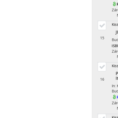
Zár
Kis
J
15
Bud
ISB
Zár
Kis
P
I
16
In:
Bud
Zár
Kis