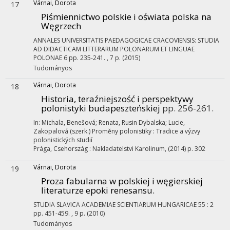
Várnai, Dorota
17
Piśmiennictwo polskie i oświata polska na
Węgrzech
ANNALES UNIVERSITATIS PAEDAGOGICAE CRACOVIENSIS: STUDIA
AD DIDACTICAM LITTERARUM POLONARUM ET LINGUAE
POLONAE
6
pp. 235-241. , 7 p.
(2015)
Tudományos
Várnai, Dorota
18
Historia, teraźniejszość i perspektywy
polonistyki budapeszteńskiej
pp. 256-261.
In: Michala, Benešová; Renata, Rusin Dybalska; Lucie,
Zakopalová (szerk.)
Proměny polonistiky : Tradice a výzvy
polonistických studií
Prága, Csehország :
Nakladatelstvi Karolinum
,
(2014)
p. 302
Várnai, Dorota
19
Proza fabularna w polskiej i węgierskiej
literaturze epoki renesansu.
STUDIA SLAVICA ACADEMIAE SCIENTIARUM HUNGARICAE
55
:
2
pp. 451-459. , 9 p.
(2010)
Tudományos