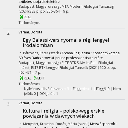
születésnapja tiszteletére
Budapest, Magyarország :
MTA Modern Filológiai Társaság
(2024)
383 p.
pp. 356-364. , 9 p.
REAL
Tudományos
Várnai, Dorota
2
Egy Balassi-vers nyomai a régi lengyel
irodalomban
In: Pátrovics, Péter (szerk.)
Arcana linguarum : Köszöntő kötet a
80 éves Bańczerowski Janusz professzor tiszteletére
Budapest, Magyarország :
ELTE BTK Szláv és Balti Filológiai
Intézet
,
ELTE BTK Lengyel Filológiai Tanszék
(2021)
520 p.
pp.
465-471. , 7 p.
REAL
EDIT
Tudományos
Nyilvános idéző összesen: 1
| Független: 1 | Függő: 0 | Nem
jelölt: 0 | DOI jelölt: 1
Várnai, Dorota
3
Kultura i religia – polsko-węgierskie
powiązania w dawnych wiekach
In: Menyhárt, Krisztina; Dudás, Mária (szerk.)
Metszéspontok :