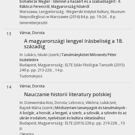
bohaterze Węgier : Istennel a hazáért és a szabadságért - II.
Rákóczi Ferencről, Magyarország hőséről
Warszawa, Lengyelország :
Wegierski Instytut Kultury
,
Muzeum
Niepodleglosci w Warszawie
(2016)
84 p.
pp. 19-26. , 8 p.
Ismeretterjesztő
Várnai, Dorota
13
A magyarországi lengyel írásbeliség a 18.
századig
In: Lukács, István (szerk.)
Tanulmánykötet Milosevits Péter
tiszteletére
Budapest, Magyarország :
ELTE Szláv Filológiai Tanszék
(2015)
249 p.
pp. 213-226. , 14 p.
Tudományos
Várnai, Dorota
14
Nauczanie historii literatury polskiej
In: Dziewonska-Kiss, Dorota; Lebovics, Viktória; Lukácsné,
Bajzek Mária (szerk.)
Módszertani tananyagok és tanulmányok :
A bolgár, a horvát, a lengyel, a szerb, a szlovák, a szlovén és az
ukrán irodalom, nyelvészet és kultúra oktatásához
Budapest, Magyarország :
ELTE
(2015)
228 p.
pp. 219-228. , 10
p.
Oktatási