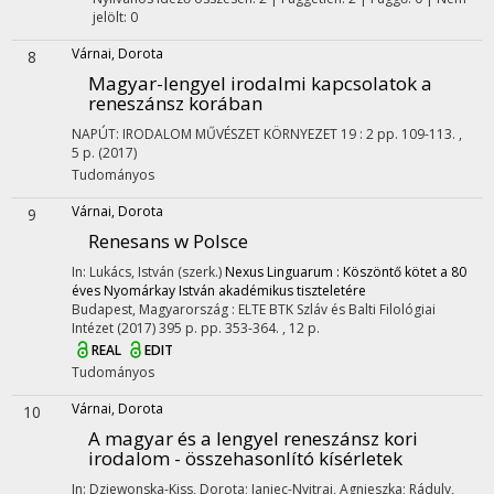
jelölt: 0
Várnai, Dorota
8
Magyar-lengyel irodalmi kapcsolatok a
reneszánsz korában
NAPÚT: IRODALOM MŰVÉSZET KÖRNYEZET
19
:
2
pp. 109-113. ,
5 p.
(2017)
Tudományos
Várnai, Dorota
9
Renesans w Polsce
In: Lukács, István (szerk.)
Nexus Linguarum : Köszöntő kötet a 80
éves Nyomárkay István akadémikus tiszteletére
Budapest, Magyarország :
ELTE BTK Szláv és Balti Filológiai
Intézet
(2017)
395 p.
pp. 353-364. , 12 p.
REAL
EDIT
Tudományos
Várnai, Dorota
10
A magyar és a lengyel reneszánsz kori
irodalom - összehasonlító kísérletek
In: Dziewonska-Kiss, Dorota; Janiec-Nyitrai, Agnieszka; Ráduly,