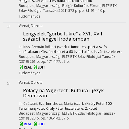
Magyar-szláv vallási és kulturális kapcsolatok
Budapest, Magyarország :
Bolgár Kulturális Fórum
,
ELTE BTK
Szláv Filológiai Tanszék
(2021)
372 p.
pp. 81-91. , 10 p.
Tudományos
Várnai, Dorota
4
Lengyelek "görbe tükre" a XVI., XVII.
századi lengyel irodalomban
In: Kiss, Szemán Róbert (szerk.)
Humor és sport a szláv
kultúrákban : Köszöntő kötet a 60 éves Lukács István tiszteletére
Budapest, Magyarország :
ELTE BTK Szláv Filológiai Tanszék
(2019)
261 p.
pp. 171-177. , 7 p.
REAL
EDIT
Tudományos
Várnai, Dorota
5
Polacy na Węgrzech
: Kultura i język
Derenczan
In: Császári, Éva; Imrichová, Mária (szerk.)
Király Péter 100 :
Tanulmánykötet Király Péter tiszteletére. 2. kötet
Budapest, Magyarország :
ELTE BTK Szláv Filológiai Tanszék
(2019)
323 p.
pp. 136-142. , 7 p.
REAL
EDIT