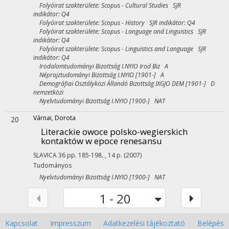
Folyóirat szakterülete: Scopus - Cultural Studies SJR
indikátor: Q4
Folyóirat szakterülete: Scopus - History SJR indikátor: Q4
Folyóirat szakterülete: Scopus - Language and Linguistics SJR
indikátor: Q4
Folyóirat szakterülete: Scopus - Linguistics and Language SJR
indikátor: Q4
Irodalomtudományi Bizottság I.NYIO Irod Biz A
Néprajztudományi Bizottság I.NYIO [1901-] A
Demográfiai Osztályközi Állandó Bizottság IXGJO DEM [1901-] D
nemzetközi
Nyelvtudományi Bizottság I.NYIO [1900-] NAT
Várnai, Dorota
20
Literackie owoce polsko-wegierskich
kontaktów w epoce renesansu
SLAVICA
36
pp. 185-198. , 14 p.
(2007)
Tudományos
Nyelvtudományi Bizottság I.NYIO [1900-] NAT
1 - 20
Kapcsolat
Impresszum
Adatkezelési tájékoztató
Belépés