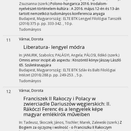
Zsuzsanna (szerk.)
Polono-hungarica 2016. Irodalom-
nyelvészet-történelem-kultúra : A 2016. május 12-én és 13-án
tartott nemzetközi tudományos konferencia anyaga
Budapest, Magyarország :
ELTE BTK Lengyel Filológiai Tanszék
(2016)
375 p.
pp. 333-342. , 10 p.
Tudományos
Várnai, Dorota
11
Liberatura- lengyel módra
In: JANURIK, Szabolcs; PALÁGYI, Angela; PÁLOSI, Ildikó (szerk.)
Omnis amor incipit ab aspectu : Köszöntő könyv Jászay László
65. Születésnapjára
Budapest, Magyarország :
ELTE BTK Szláv és Balti Filológiai
Intézet
(2016)
288 p.
pp. 249-253. , 5 p.
Tudományos
Várnai, Dorota
12
Franciszek II Rakoczy i Polacy w
zwierciadle Dariuszów węgierskich
: II.
Rákóczi Ferenc és a lengyelek képe
magyar emlékírók műveiben
In: Tadeusz, Skoczek; János, Tischler; Marek, Zalewski (szerk.)
Z
Bogiem za ojczyznę i wolność - o Franciszku II Rakoczym