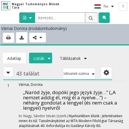
Magyar Tudományos Művek
hu
?
Tára
Várnai Dorota
(irodalomtudomány)
Adatlap
Listák
Táblázatok
43 találat
Idézetek száma
Várnai, Dorota
1
„Naród żyje, dopóki jego język żyje…” („A
nemzet addig él, míg él a nyelve…”) –
néhány gondolat a lengyel (és nem csak a
lengyel) nyelvről
In: Nagy, Sándor István (szerk.)
Nyelvünkben élünk : Jelentéseken
innen és túl. Tanulmánykötet az MTA Modern Filológiai Társaság
alapításának 40. évfordulója és Gadányi Károly 80.