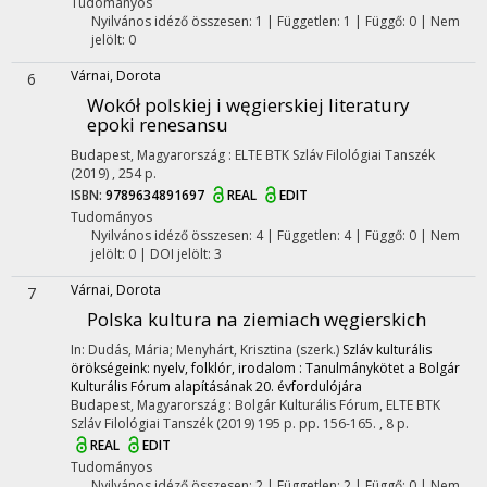
Tudományos
Nyilvános idéző összesen: 1
| Független: 1 | Függő: 0 | Nem
jelölt: 0
Várnai, Dorota
6
Wokół polskiej i węgierskiej literatury
epoki renesansu
Budapest, Magyarország :
ELTE BTK Szláv Filológiai Tanszék
(2019)
,
254 p.
ISBN:
9789634891697
REAL
EDIT
Tudományos
Nyilvános idéző összesen: 4
| Független: 4 | Függő: 0 | Nem
jelölt: 0 | DOI jelölt: 3
Várnai, Dorota
7
Polska kultura na ziemiach węgierskich
In: Dudás, Mária; Menyhárt, Krisztina (szerk.)
Szláv kulturális
örökségeink: nyelv, folklór, irodalom : Tanulmánykötet a Bolgár
Kulturális Fórum alapításának 20. évfordulójára
Budapest, Magyarország :
Bolgár Kulturális Fórum
,
ELTE BTK
Szláv Filológiai Tanszék
(2019)
195 p.
pp. 156-165. , 8 p.
REAL
EDIT
Tudományos
Nyilvános idéző összesen: 2
| Független: 2 | Függő: 0 | Nem