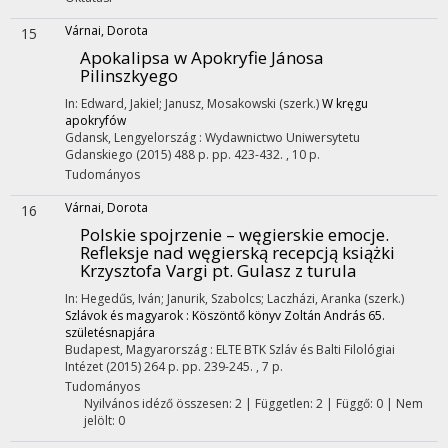
Várnai, Dorota
15
Apokalipsa w Apokryfie Jánosa
Pilinszkyego
In: Edward, Jakiel; Janusz, Mosakowski (szerk.)
W kręgu
apokryfów
Gdansk, Lengyelország :
Wydawnictwo Uniwersytetu
Gdanskiego
(2015)
488 p.
pp. 423-432. , 10 p.
Tudományos
Várnai, Dorota
16
Polskie spojrzenie – węgierskie emocje.
Refleksje nad węgierską recepcją książki
Krzysztofa Vargi pt. Gulasz z turula
In: Hegedűs, Iván; Janurik, Szabolcs; Laczházi, Aranka (szerk.)
Szlávok és magyarok : Köszöntő könyv Zoltán András 65.
születésnapjára
Budapest, Magyarország :
ELTE BTK Szláv és Balti Filológiai
Intézet
(2015)
264 p.
pp. 239-245. , 7 p.
Tudományos
Nyilvános idéző összesen: 2
| Független: 2 | Függő: 0 | Nem
jelölt: 0