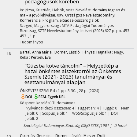
pedagógusok körében
In: Józsa, Krisztián; Habók, Anita
Neveléstudomány tegnap és
ma – a jövő kihívásai. XXV. Országos Neveléstudományi
Konferencia. Program, előadás-összefoglalók
Szeged, Magyarország :
MTA Pedagógiai Tudományos
Bizottság
,
SZTE Neveléstudományi Intézet
(2025)
627 p.
pp. 453-
453. , 1 p.
Tudományos
Bartal, Anna Mária
;
Dorner, László
;
Fényes, Hajnalka
;
Nagy,
16
Réka
;
Perpék, Éva
"Gúzsba kötve táncolni" – Helyzetkép a
hazai önkéntes alszektorról az Önkéntes
Szemle (2021- 2023) tanulmányai és
esettanulmányai alapján
ÖNKÉNTES SZEMLE
4
:
1
pp. 3-30. , 28 p.
(2024)
DOI
REAL
Egyéb URL
Központi kezelésű
Tudományos
Nyilvános idéző összesen: 4
| Független: 4 | Függő: 0 | Nem
jelölt: 0 | Scopus jelölt: 1 | WoS/Scopus jelölt: 1 | DOI
jelölt: 2
Szociológiai Tudományos Bizottság IXGJO SZTB [1901-] D hazai
Csordás, Georgina
;
Dorner, László
;
Mester, Dolli
17