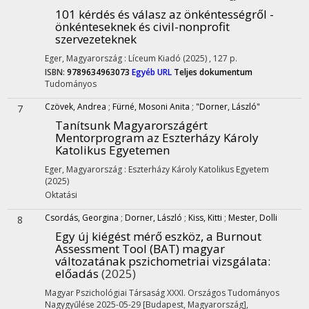
101 kérdés és válasz az önkéntességről -
önkénteseknek és civil-nonprofit
szervezeteknek
Eger, Magyarország :
Líceum Kiadó
(2025)
,
127 p.
ISBN:
9789634963073
Egyéb URL
Teljes dokumentum
Tudományos
Czövek, Andrea
;
Fürné, Mosoni Anita
;
"Dorner, László"
7
Tanítsunk Magyarországért
Mentorprogram az Eszterházy Károly
Katolikus Egyetemen
Eger, Magyarország :
Eszterházy Károly Katolikus Egyetem
(2025)
Oktatási
Csordás, Georgina
;
Dorner, László
;
Kiss, Kitti
;
Mester, Dolli
8
Egy új kiégést mérő eszköz, a Burnout
Assessment Tool (BAT) magyar
változatának pszichometriai vizsgálata
:
előadás
(2025)
Magyar Pszichológiai Társaság XXXI. Országos Tudományos
Nagygyűlése 2025-05-29 [Budapest, Magyarország]
,