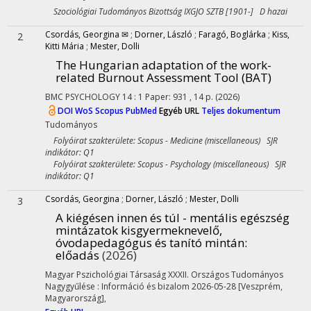
Szociológiai Tudományos Bizottság IXGJO SZTB [1901-] D hazai
Csordás, Georgina ✉
;
Dorner, László
;
Faragó, Boglárka
;
Kiss,
2
Kitti Mária
;
Mester, Dolli
The Hungarian adaptation of the work-
related Burnout Assessment Tool (BAT)
BMC PSYCHOLOGY
14
:
1
Paper: 931 , 14 p.
(2026)
DOI
WoS
Scopus
PubMed
Egyéb URL
Teljes dokumentum
Tudományos
Folyóirat szakterülete: Scopus - Medicine (miscellaneous) SJR
indikátor: Q1
Folyóirat szakterülete: Scopus - Psychology (miscellaneous) SJR
indikátor: Q1
Csordás, Georgina
;
Dorner, László
;
Mester, Dolli
3
A kiégésen innen és túl - mentális egészség
mintázatok kisgyermeknevelő,
óvodapedagógus és tanító mintán
:
előadás
(2026)
Magyar Pszichológiai Társaság XXXII. Országos Tudományos
Nagygyűlése : Információ és bizalom 2026-05-28 [Veszprém,
Magyarország]
,