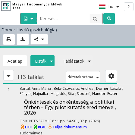
Magyar Tudományos Művek
hu
?
Tára
Dorner László
(pszichológia)
Adatlap
Listák
Táblázatok
113 találat
Idézetek száma
Bartal, Anna Mária
;
Béla-Csovcsics, Andrea
;
Dorner, László
;
1
Fényes, Hajnalka
;
Hegedűs, Rita
;
Siposné, Nándori Eszter
Önkéntesek és önkéntesség a politikai
térben – Egy pilot kutatás eredményei,
2026
ÖNKÉNTES SZEMLE
6
:
1
pp. 54-90. , 37 p.
(2026)
DOI
REAL
Teljes dokumentum
Tudományos