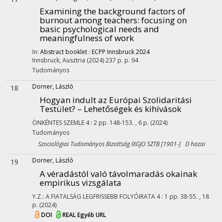
Examining the background factors of
burnout among teachers: focusing on
basic psychological needs and
meaningfulness of work
In:
Abstract booklet : ECPP Innsbruck 2024
Innsbruck, Ausztria
(2024)
237 p.
p. 94
Tudományos
Dorner, László
18
Hogyan indult az Európai Szolidaritási
Testület? – Lehetőségek és kihívások
ÖNKÉNTES SZEMLE
4
:
2
pp. 148-153. , 6 p.
(2024)
Tudományos
Szociológiai Tudományos Bizottság IXGJO SZTB [1901-] D hazai
Dorner, László
19
A véradástól való távolmaradás okainak
empirikus vizsgálata
Y.Z.: A FIATALSÁG LEGFRISSEBB FOLYÓIRATA
4
:
1
pp. 38-55. , 18
p.
(2024)
DOI
REAL
Egyéb URL