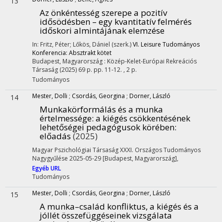
13
Az önkéntesség szerepe a pozitív
idősödésben – egy kvantitatív felmérés
időskori almintájának elemzése
In: Fritz, Péter; Lőkös, Dániel (szerk.)
VI. Leisure Tudományos
Konferencia: Absztrakt kötet
Budapest, Magyarország :
Közép-Kelet-Európai Rekreációs
Társaság
(2025)
69 p.
pp. 11-12. , 2 p.
Tudományos
Mester, Dolli
;
Csordás, Georgina
;
Dorner, László
14
Munkakörformálás és a munka
értelmessége: a kiégés csökkentésének
lehetőségei pedagógusok körében
:
előadás
(2025)
Magyar Pszichológiai Társaság XXXI. Országos Tudományos
Nagygyűlése 2025-05-29 [Budapest, Magyarország]
,
Egyéb URL
Tudományos
Mester, Dolli
;
Csordás, Georgina
;
Dorner, László
15
A munka–család konfliktus, a kiégés és a
jóllét összefüggéseinek vizsgálata