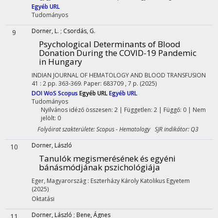
Egyéb URL
Tudományos
Dorner, L.
;
Csordás, G.
9
Psychological Determinants of Blood
Donation During the COVID-19 Pandemic
in Hungary
INDIAN JOURNAL OF HEMATOLOGY AND BLOOD TRANSFUSION
41
:
2
pp. 363-369. Paper: 683709 , 7 p.
(2025)
DOI
WoS
Scopus
Egyéb URL
Egyéb URL
Tudományos
Nyilvános idéző összesen: 2
| Független: 2 | Függő: 0 | Nem
jelölt: 0
Folyóirat szakterülete: Scopus - Hematology SJR indikátor: Q3
Dorner, László
10
Tanulók megismerésének és egyéni
bánásmódjának pszichológiája
Eger, Magyarország :
Eszterházy Károly Katolikus Egyetem
(2025)
Oktatási
Dorner, László
;
Bene, Ágnes
11