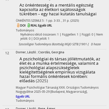
Az önkéntesség és a mentális egészség
kapcsolta az életkori sajátosságok
tükrében – egy hazai kutatás tanulságai
ÖNKÉNTES SZEMLE
5
:
1
pp. 3-33. , 31 p.
(2025)
DOI
REAL
Egyéb URL
Tudományos
Nyilvános idéző összesen: 1
| Független: 1 | Függő: 0 | Nem
jelölt: 0 | DOI jelölt: 1
Szociológiai Tudományos Bizottság IXGJO SZTB [1901-] D hazai
Dorner, László
;
Csordás, Georgina
12
A pszichológiai és társas jóllétmutatók, az
élet és a munka értelmessége, valamint a
pszichológiai alapszükségletek
kielégítettségének empirikus vizsgálata
hazai formális önkéntesek körében
:
előadás
(2025)
Magyar Pszichológiai Társaság XXXI. Országos Tudományos
Nagygyűlése 2025-05-29 [Budapest, Magyarország]
,
Egyéb URL
Tudományos
Dorner, László
;
Bene, Ágnes