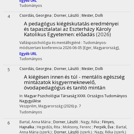
Egyéb URL
Tudományos
Csordás, Georgina
;
Dorner, László
;
Mester, Dolli
4
A pedagógus kiégéskutatás eredményei
és tapasztalatai az Eszterházy Károly
Katolikus Egyetemen
: előadás
(2026)
Valláspszichológia és mentálhigiéné : Tudományos-
módszertani konferencia 2026-06-05 [Eger, Magyarország]
,
Egyéb URL
Tudományos
Csordás, Georgina
;
Dorner, László
;
Mester, Dolli
5
A kiégésen innen és túl - mentális egészség
mintázatok kisgyermeknevelő,
óvodapedagógus és tanító mintán
In:
Magyar Pszichológiai Társaság XXXII. Országos Tudományos
Nagygyűlése
Veszprém, Magyarország
(2026)
p. 7
Tudományos
Bartal, Anna Mária
;
Dorner, László
;
Nagy, Réka
;
Fényes,
6
Hajnalka
;
Hegedűs, Rita
;
Moksony, Ferenc
;
Perpék, Éva
;
Bartal,
Anna Mária
(szerk.)
;
Dorner, László
(szerk.)
;
Nagy, Réka
(szerk.)